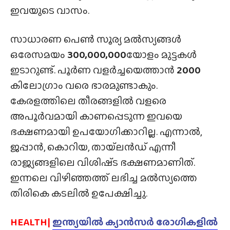
ഇവയുടെ വാസം.
സാധാരണ പെൺ സൂര്യ മൽസ്യങ്ങൾ
ഒരേസമയം
300,000,000
യോളം മുട്ടകൾ
ഇടാറുണ്ട്. പൂർണ വളർച്ചയെത്താൻ
2000
കിലോഗ്രാം വരെ ഭാരമുണ്ടാകും.
കേരളത്തിലെ തീരങ്ങളിൽ വളരെ
അപൂർവമായി കാണപ്പെടുന്ന ഇവയെ
ഭക്ഷണമായി ഉപയോഗിക്കാറില്ല. എന്നാൽ,
ജപ്പാൻ, കൊറിയ, തായ്‌ലൻഡ് എന്നീ
രാജ്യങ്ങളിലെ വിശിഷ്‌ട ഭക്ഷണമാണിത്.
ഇന്നലെ വിഴിഞ്ഞത്ത് ലഭിച്ച മൽസ്യത്തെ
തിരികെ കടലിൽ ഉപേക്ഷിച്ചു.
HEALTH|
ഇന്ത്യയിൽ ക്യാൻസർ രോഗികളിൽ