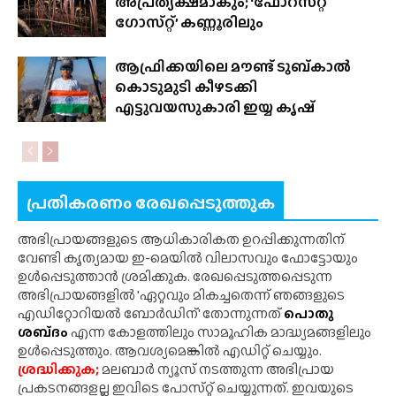
അപ്രത്യക്ഷമാകും; ‘ഫോറസ്‌റ്റ്‌
ഗോസ്‌റ്റ്’ കണ്ണൂരിലും
ആഫ്രിക്കയിലെ മൗണ്ട് ടുബ്‌കാൽ
കൊടുമുടി കീഴടക്കി
എട്ടുവയസുകാരി ഇയ്യ കൃഷ്
പ്രതികരണം രേഖപ്പെടുത്തുക
അഭിപ്രായങ്ങളുടെ ആധികാരികത ഉറപ്പിക്കുന്നതിന്
വേണ്ടി കൃത്യമായ ഇ-മെയിൽ വിലാസവും ഫോട്ടോയും
ഉൾപ്പെടുത്താൻ ശ്രമിക്കുക. രേഖപ്പെടുത്തപ്പെടുന്ന
അഭിപ്രായങ്ങളിൽ 'ഏറ്റവും മികച്ചതെന്ന് ഞങ്ങളുടെ
എഡിറ്റോറിയൽ ബോർഡിന്' തോന്നുന്നത്
പൊതു
ശബ്‌ദം
എന്ന കോളത്തിലും സാമൂഹിക മാദ്ധ്യമങ്ങളിലും
ഉൾപ്പെടുത്തും. ആവശ്യമെങ്കിൽ എഡിറ്റ് ചെയ്യും.
ശ്രദ്ധിക്കുക;
മലബാർ ന്യൂസ് നടത്തുന്ന അഭിപ്രായ
പ്രകടനങ്ങളല്ല ഇവിടെ പോസ്‌റ്റ് ചെയ്യുന്നത്. ഇവയുടെ