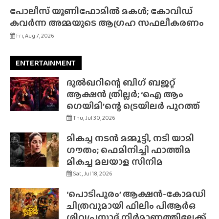
പോലീസ് യൂണിഫോമിൽ മകൾ; കോവിഡ്
കവർന്ന അമ്മയുടെ ആഗ്രഹ സഫലീകരണം
Fri, Aug 7, 2026
ENTERTAINMENT
ദുൽഖറിന്റെ ബിഗ് ബജറ്റ്
ആക്ഷൻ ത്രില്ലർ; ‘ഐ ആം
ഗെയിമി’ന്റെ ട്രെയിലർ പുറത്ത്
Thu, Jul 30, 2026
മികച്ച നടൻ മമ്മൂട്ടി, നടി യാമി
ഗൗതം; ഫെമിനിച്ചി ഫാത്തിമ
മികച്ച മലയാള സിനിമ
Sat, Jul 18, 2026
‘പൊടിപൂരം’ ആക്ഷൻ-കോമഡി
ചിത്രവുമായി ഫിലിം പിആർഒ
ശിവപ്രസാദ് നിർമാണത്തിലേക്ക്