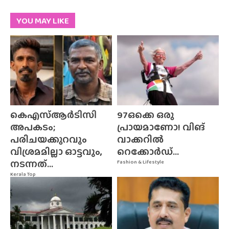
YOU MAY LIKE
കെഎസ്ആർടിസി
97ഒക്കെ ഒരു
അപകടം;
പ്രായമാണോ! വിങ്
പരിചയക്കുറവും
വാക്കറിൽ
വിശ്രമമില്ലാ ഓട്ടവും,
റെക്കോർഡ്...
നടന്നത്...
Fashion & Lifestyle
Kerala Top