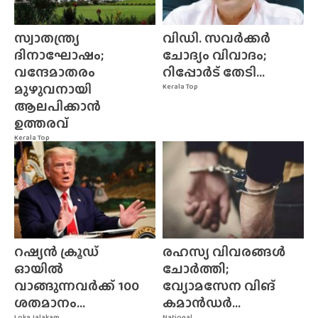
സ്വാതന്ത്ര്യ
വിഡി. സവർക്കർ
ദിനാഘോഷം;
ചോദ്യം വിവാദം;
വന്ദേമാതരം
റിപ്പോർട് തേടി...
മുഴുവനായി
Kerala Top
ആലപിക്കാൻ
ഉത്തരവ്
Kerala Top
റഷ്യൻ ക്രൂഡ്
രഹസ്യ വിവരങ്ങൾ
ഓയിൽ
ചോർത്തി;
വാങ്ങുന്നവർക്ക് 100
വ്യോമസേന വിങ്‌
ശതമാനം...
കമാൻഡർ...
Loka Jalakam
National