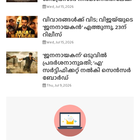
Wed, Jul 15, 2026
വിവാദങ്ങൾക്ക് വിട; വിജയ്‌യുടെ
‘ജനനായകൻ’ എത്തുന്നു, 23ന്
റിലീസ്
Wed, Jul 15, 2026
‘ജനനായകന്’ ഒടുവിൽ
പ്രദർശനാനുമതി; ‘എ’
സർട്ടിഫിക്കറ്റ് നൽകി സെൻസർ
ബോർഡ്
Thu, Jul 9, 2026