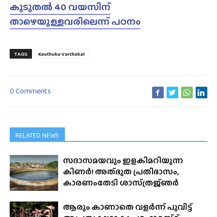
കൂടുതൽ 40 വയസിന്
താഴെയുള്ളവരിലെന്ന് പഠനം
TAGS
Kauthuka Varthakal
0 Comments
RELATED NEWS
സദാസമയവും ഇളകിമറിയുന്ന
കിണർ! അത്‌ഭുത പ്രതിഭാസം,
കാരണംതേടി ശാസ്‌ത്രജ്‌ഞർ
ആരും കാണാതെ വളർന്ന് പൂവിട്ട്