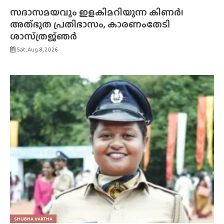
സദാസമയവും ഇളകിമറിയുന്ന കിണർ!
അത്‌ഭുത പ്രതിഭാസം, കാരണംതേടി
ശാസ്‌ത്രജ്‌ഞർ
Sat, Aug 8, 2026
SHUBHA VARTHA