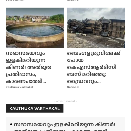
സദാസമയവും
ബെംഗളൂരുവിലേക്ക്
ഇളകിമറിയുന്ന
പോയ
കിണർ! അത്‌ഭുത
കെഎസ്ആർടിസി
പ്രതിഭാസം,
ബസ് മറിഞ്ഞു;
കാരണംതേടി...
ഡ്രൈവറും...
Kauthuka Varthakal
National
- Advertisement -
KAUTHUKA VARTHAKAL
സദാസമയവും ഇളകിമറിയുന്ന കിണർ!