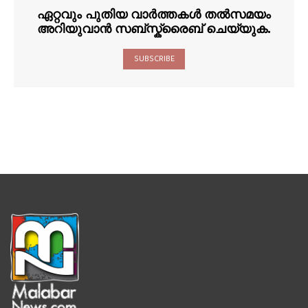
ഏറ്റവും പുതിയ വാർത്തകൾ തൽസമയം
അറിയുവാൻ സബ്സ്ക്രൈബ് ചെയ്യുക.
SUBSCRIBE