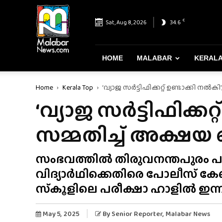
Malabar
News
C
Sat, Aug 8, 2026
34.6
–
Most
Reliable
&
HOME
MALABAR
KERAL
Dependable
News
Home
Kerala Top
‘വ്യാജ സർട്ടിഫിക്കറ്റ് ഉണ്ടാക്കി നൽക
Portal
‘വ്യാജ സർട്ടിഫിക്കറ്
സമ്മതിച്ച് അക്ഷയ
സംഭവത്തിൽ തിരുവനന്തപുരം പ
വിദ്യാർഥിക്കെതിരെ പോലീസ് കേസെ
സ്‌കൂളിലെ പരീക്ഷാ ഹാളിൽ ഇന്
May 5, 2025
By
Senior Reporter
, Malabar News