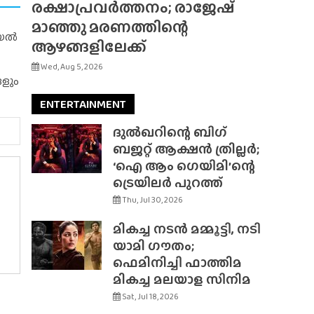
രക്ഷാപ്രവർത്തനം; രാജേഷ്
മാഞ്ഞു മരണത്തിന്റെ
റിയൽ
ആഴങ്ങളിലേക്ക്
Wed, Aug 5, 2026
ങളും
ENTERTAINMENT
ദുൽഖറിന്റെ ബിഗ്
ബജറ്റ് ആക്ഷൻ ത്രില്ലർ;
‘ഐ ആം ഗെയിമി’ന്റെ
ട്രെയിലർ പുറത്ത്
Thu, Jul 30, 2026
മികച്ച നടൻ മമ്മൂട്ടി, നടി
യാമി ഗൗതം;
ഫെമിനിച്ചി ഫാത്തിമ
മികച്ച മലയാള സിനിമ
Sat, Jul 18, 2026