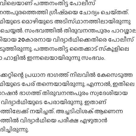
രാവിലെയാണ് പത്തനംതിട്ട പോലീസ്
ന്തപുരത്തെത്തി ഗ്രീഷ്‌മയെ ചോദ്യം ചെയ്‌തത്‌.
ർഥിയുടെ മൊഴിയുടെ അടിസ്‌ഥാനത്തിലായിരുന്നു
 ചെയ്യൽ. സംഭവത്തിൽ തിരുവനന്തപുരം പാറശ്ശാ
ശിയായ
20
കാരനായ വിദ്യാർഥിക്കെതിരെ പോലീസ്
ത്തിരുന്നു. പത്തനംതിട്ട തൈക്കാട് സ്‌കൂളിലെ
ാ ഹാളിൽ ഇന്നലെയായിരുന്നു സംഭവം.
ക്കറ്റിന്റെ പ്രധാന ഭാഗത്ത് നിലവിൽ കേസെടുത്ത
ർഥിയുടെ പേര് തന്നെയായിരുന്നു. എന്നാൽ, ഇതിലെ
റേഷൻ ഭാഗത്ത് തിരുവനന്തപുരം സ്വദേശിയായ
ു വിദ്യാർഥിയുടെ പേരായിരുന്നു. ഇതാണ്
തിലേക്ക് നയിച്ചത്. അച്ചടിപ്പിശക് ആണെന്ന
്തിൽ വിദ്യാർഥിയെ പരീക്ഷ എഴുതാൻ
്ചിരുന്നു.