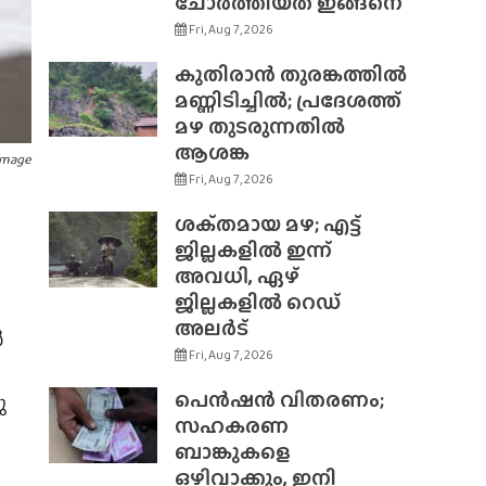
ചോർത്തിയത് ഇങ്ങനെ
Fri, Aug 7, 2026
കുതിരാൻ തുരങ്കത്തിൽ
മണ്ണിടിച്ചിൽ; പ്രദേശത്ത്
മഴ തുടരുന്നതിൽ
ആശങ്ക
Image
Fri, Aug 7, 2026
ശക്‌തമായ മഴ; എട്ട്
ജില്ലകളിൽ ഇന്ന്
അവധി, ഏഴ്
ജില്ലകളിൽ റെഡ്
അലർട്
ൻ
Fri, Aug 7, 2026
പെൻഷൻ വിതരണം;
ു
സഹകരണ
ബാങ്കുകളെ
ഒഴിവാക്കും, ഇനി