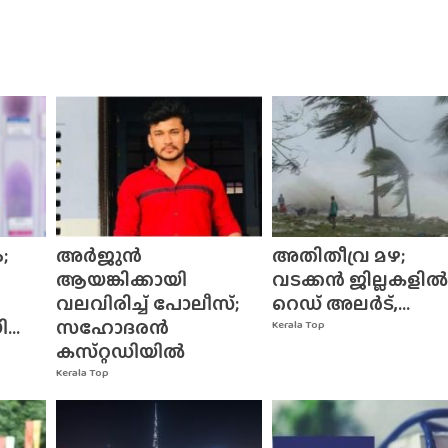
;
അർജുൻ
അതിതീവ്ര മഴ;
ആയങ്കിക്കായി
വടക്കൻ ജില്ലകളിൽ
വലവിരിച്ച് പോലീസ്;
റെഡ് അലർട്,...
..
സഹോദരൻ
Kerala Top
കസ്‌റ്റഡിയിൽ
Kerala Top