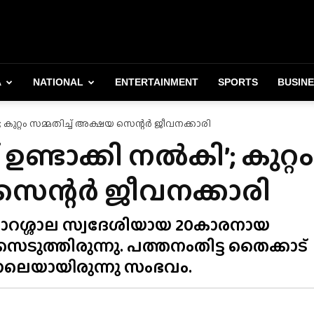
A
NATIONAL
ENTERTAINMENT
SPORTS
BUSIN
ി’; കുറ്റം സമ്മതിച്ച് അക്ഷയ സെന്റർ ജീവനക്കാരി
റ് ഉണ്ടാക്കി നൽകി’; കുറ്റം
 സെന്റർ ജീവനക്കാരി
ാറശ്ശാല സ്വദേശിയായ 20കാരനായ
ടുത്തിരുന്നു. പത്തനംതിട്ട തൈക്കാട്
നലെയായിരുന്നു സംഭവം.