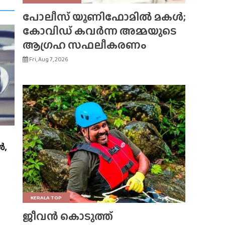
പോലീസ് യൂണിഫോമിൽ മകൾ;
കോവിഡ് കവർന്ന അമ്മയുടെ
ആഗ്രഹ സഫലീകരണം
Fri, Aug 7, 2026
ൾ,
KERALA TOP
ജീവൻ കൊടുത്ത്