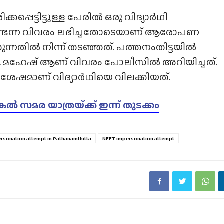
്പെട്ടിട്ടുള്ള പേരിൽ ഒരു വിദ്യാർഥി
ുണ്ടെന്ന വിവരം ലഭിച്ചതോടെയാണ് ആരോപണ
്നതിൽ നിന്ന് തടഞ്ഞത്. പത്തനംതിട്ടയിൽ
ോ. മഹേഷ് ആണ് വിവരം പോലീസിൽ അറിയിച്ചത്.
ശേഷമാണ് വിദ്യാർഥിയെ വിലക്കിയത്.
സമര യാത്രയ്‌ക്ക് ഇന്ന് തുടക്കം
rsonation attempt in Pathanamthitta
NEET impersonation attempt