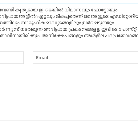
് വേണ്ടി കൃത്യമായ ഇ-മെയിൽ വിലാസവും ഫോട്ടോയും
ന അഭിപ്രായങ്ങളിൽ 'ഏറ്റവും മികച്ചതെന്ന് ഞങ്ങളുടെ എഡിറ്റോ
്തിലും സാമൂഹിക മാദ്ധ്യമങ്ങളിലും ഉൾപ്പെടുത്തും.
 ന്യൂസ് നടത്തുന്ന അഭിപ്രായ പ്രകടനങ്ങളല്ല ഇവിടെ പോസ്‌റ്റ്
ിതാവിനായിരിക്കും. അധിക്ഷേപങ്ങളും അശ്‌ളീല പദപ്രയോഗങ്