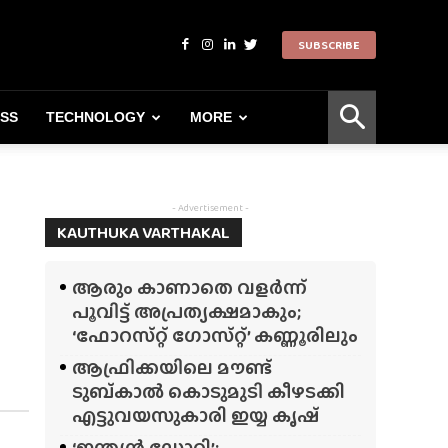
SUBSCRIBE
ESS
TECHNOLOGY
MORE
- Advertisement -
KAUTHUKA VARTHAKAL
ആരും കാണാതെ വളർന്ന്
പൂവിട്ട് അപ്രത്യക്ഷമാകും;
‘ഫോറസ്‌റ്റ്‌ ഗോസ്‌റ്റ്’ കണ്ണൂരിലും
ആഫ്രിക്കയിലെ മൗണ്ട്
ടുബ്‌കാൽ കൊടുമുടി കീഴടക്കി
എട്ടുവയസുകാരി ഇയ്യ കൃഷ്
‘ഇന്ത്യൻ ഡോറി’;