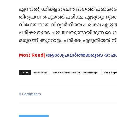
എന്നാൽ, ഡിക്ളറേഷൻ ഭാഗത്ത് പരാമർശിക്കപ
തിരുവനന്തപുരത്ത് പരീക്ഷ എഴുതുന്ന
വിധേയനായ വിദ്യാർഥിയെ പരീക്ഷ എഴുതുന
പരീക്ഷയുടെ ചുമതലയുണ്ടായിരുന്ന ഡ
ഒരുമണിക്കൂറോളം പരീക്ഷ എഴുതിയതിന് 
Most Read|
ആശാപ്രവർത്തകരുടെ രാപ്പകൽ 
TAGS
neet exam
Neet Exam Impersonation Attempt
NEET impe
0 Comments