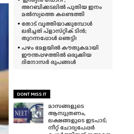
അറബിക്കടലിൽ പുതിയ ഇനം
മൽസ്യത്തെ കണ്ടെത്തി
തോട് വൃത്തിയാക്കുമ്പോൾ
ലഭിച്ചത് പ്‌ളാസ്‌റ്റിക് ടിൻ;
തുറന്നപ്പോൾ ഞെട്ടി!
പഴം മേളയിൽ കൗതുകമായി
ഈന്തപ്പഴത്തിൽ ഒരുക്കിയ
ദിനോസർ രൂപങ്ങൾ
DONT MISS IT
മാസങ്ങളുടെ
ആസൂത്രണം,
ലക്ഷങ്ങളുടെ ഇടപാട്;
നീറ്റ് ചോദ്യപേപ്പർ