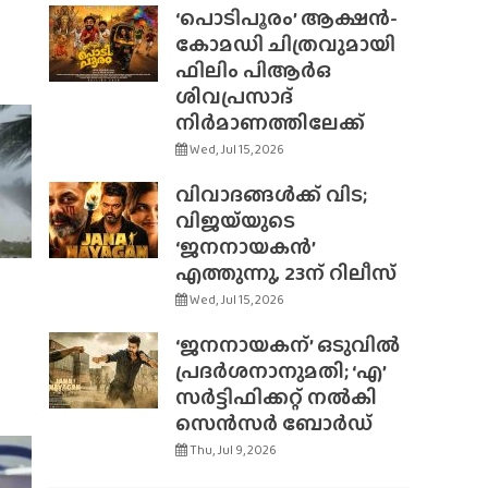
‘പൊടിപൂരം’ ആക്ഷൻ-
കോമഡി ചിത്രവുമായി
ഫിലിം പിആർഒ
ശിവപ്രസാദ്
നിർമാണത്തിലേക്ക്
Wed, Jul 15, 2026
വിവാദങ്ങൾക്ക് വിട;
വിജയ്‌യുടെ
‘ജനനായകൻ’
എത്തുന്നു, 23ന് റിലീസ്
Wed, Jul 15, 2026
‘ജനനായകന്’ ഒടുവിൽ
പ്രദർശനാനുമതി; ‘എ’
സർട്ടിഫിക്കറ്റ് നൽകി
സെൻസർ ബോർഡ്
Thu, Jul 9, 2026