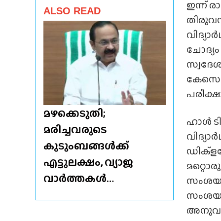
ഇന്ന് 
ALSO READ
തിരുവന
വിദ്യാ
ചോദ്യം
സ്വദേ
കേസെടു
പരീക്ഷ
മഴക്കെടുതി;
ഹാൾ ടി
മരിച്ചവരുടെ
വിദ്യാ
കുടുംബങ്ങൾക്ക്
ഡിക്ള
എട്ടുലക്ഷം, വ്യാജ
മറ്റൊര
വാർത്തകൾ…
സംശയത്
സംശയത
അനുവദിച