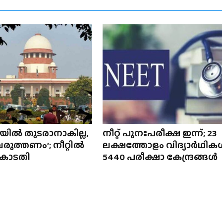
യിൽ തുടരാനാകില്ല,
നീറ്റ് പുനഃപരീക്ഷ ഇന്ന്; 23
രുത്തണം’; നീറ്റിൽ
ലക്ഷത്തോളം വിദ്യാർഥിക
 കോടതി
5440 പരീക്ഷാ കേന്ദ്രങ്ങൾ