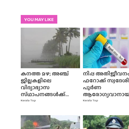
YOU MAY LIKE
കനത്ത മഴ; അഞ്ച്
നിപ്പ അതിജീവനം
ജില്ലകളിലെ
ഫറോക്ക് സ്വദേശി
വിദ്യാഭ്യാസ
പൂർണ
സ്‌ഥാപനങ്ങൾക്ക്‌...
ആരോഗ്യവാനായി.
Kerala Top
Kerala Top