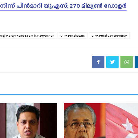
്ന് പിൻമാറി യുഎസ്; 270 മില്യൺ ഡോളർ
raj Martyr Fund Scam in Payyannur
CPM Fund Scam
CPM Fund Controversy