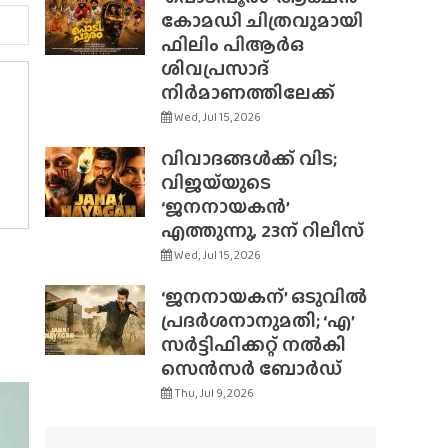
കോമഡി ചിത്രവുമായി
ഫിലിം പിആർഒ
ശിവപ്രസാദ്
നിർമാണത്തിലേക്ക്
Wed, Jul 15, 2026
വിവാദങ്ങൾക്ക് വിട;
വിജയ്‌യുടെ
‘ജനനായകൻ’
എത്തുന്നു, 23ന് റിലീസ്
Wed, Jul 15, 2026
‘ജനനായകന്’ ഒടുവിൽ
പ്രദർശനാനുമതി; ‘എ’
സർട്ടിഫിക്കറ്റ് നൽകി
സെൻസർ ബോർഡ്
Thu, Jul 9, 2026