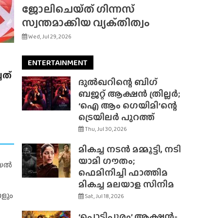
ജോലിചെയ്‌ത്‌ ഗിന്നസ്
സ്വന്തമാക്കിയ വ്യക്‌തിത്വം
Wed, Jul 29, 2026
ENTERTAINMENT
ചത്
ദുൽഖറിന്റെ ബിഗ്
ബജറ്റ് ആക്ഷൻ ത്രില്ലർ;
‘ഐ ആം ഗെയിമി’ന്റെ
ട്രെയിലർ പുറത്ത്
Thu, Jul 30, 2026
മികച്ച നടൻ മമ്മൂട്ടി, നടി
യാമി ഗൗതം;
റിയൽ
ഫെമിനിച്ചി ഫാത്തിമ
മികച്ച മലയാള സിനിമ
ങളും
Sat, Jul 18, 2026
‘പൊടിപൂരം’ ആക്ഷൻ-