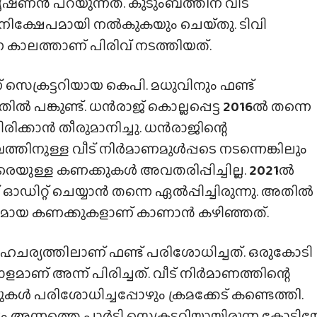
ഷ്‌ണൻ പറയുന്നത്. കുടുംബത്തിന് വീട്
 നിക്ഷേപമായി നൽകുകയും ചെയ്‌തു. ടിവി
 കാലത്താണ് പിരിവ് നടത്തിയത്.
് സെക്രട്ടറിയായ കെപി. മധുവിനും ഫണ്ട്
തിൽ പങ്കുണ്ട്. ധൻരാജ് കൊല്ലപ്പെട്ട
2016
ൽ തന്നെ
ിരിക്കാൻ തീരുമാനിച്ചു. ധൻരാജിന്റെ
ത്തിനുള്ള വീട് നിർമാണമുൾപ്പടെ നടന്നെങ്കിലും
െയുള്ള കണക്കുകൾ അവതരിപ്പിച്ചില്ല.
2021
ൽ
 ഓഡിറ്റ് ചെയ്യാൻ തന്നെ ഏൽപ്പിച്ചിരുന്നു. അതിൽ
്രമായ കണക്കുകളാണ് കാണാൻ കഴിഞ്ഞത്.
ര്യത്തിലാണ് ഫണ്ട് പരിശോധിച്ചത്. ഒരുകോടി
മാണ് അന്ന് പിരിച്ചത്. വീട് നിർമാണത്തിന്റെ
കൾ പരിശോധിച്ചപ്പോഴും ക്രമക്കേട് കണ്ടെത്തി.
യം അന്നത്തെ പാർട്ടി സെക്രട്ടറിയായിരുന്ന കോടിയ