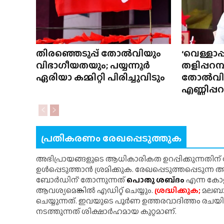
തിരഞ്ഞെടുപ്പ് തോൽവിയും
‘വെള്ളാപ
വിഭാഗീയതയും; പയ്യന്നൂർ
തളിപ്പറമ്
ഏരിയാ കമ്മിറ്റി പിരിച്ചുവിടും
തോൽവി
എണ്ണിപ്
പ്രതികരണം രേഖപ്പെടുത്തുക
അഭിപ്രായങ്ങളുടെ ആധികാരികത ഉറപ്പിക്കുന്നതിന
ഉൾപ്പെടുത്താൻ ശ്രമിക്കുക. രേഖപ്പെടുത്തപ്പെടുന്
ബോർഡിന്' തോന്നുന്നത്
പൊതു ശബ്‌ദം
എന്ന കോളത
ആവശ്യമെങ്കിൽ എഡിറ്റ് ചെയ്യും.
ശ്രദ്ധിക്കുക;
മലബാർ
ചെയ്യുന്നത്. ഇവയുടെ പൂർണ ഉത്തരവാദിത്തം രചയ
നടത്തുന്നത് ശിക്ഷാർഹമായ കുറ്റമാണ്.