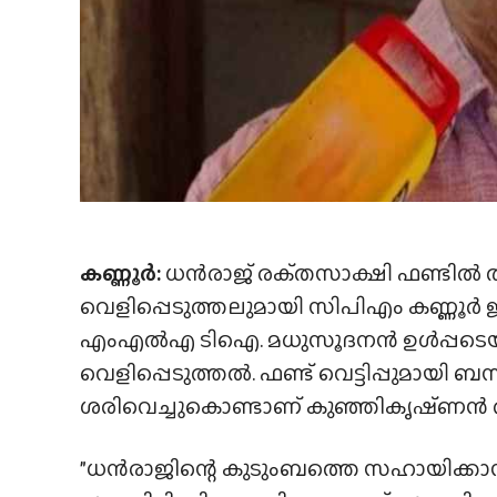
കണ്ണൂർ:
ധൻരാജ് രക്‌തസാക്ഷി ഫണ്ടിൽ ത
വെളിപ്പെടുത്തലുമായി സിപിഎം കണ്ണൂർ ജില
എംഎൽഎ ടിഐ. മധുസൂദനൻ ഉൾപ്പടെയുള്ള
വെളിപ്പെടുത്തൽ. ഫണ്ട് വെട്ടിപ്പുമായി ബ
ശരിവെച്ചുകൊണ്ടാണ് കുഞ്ഞികൃഷ്‌ണൻ 
”ധൻരാജിന്റെ കുടുംബത്തെ സഹായിക്കാ