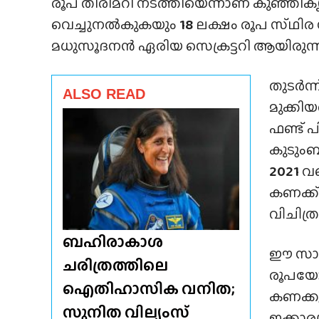
രൂപ തിരിമറി നടത്തിയെന്നാണ് കുഞ്ഞികൃ
വെച്ചുനൽകുകയും
18
ലക്ഷം രൂപ സ്‌ഥിര
മധുസൂദനൻ ഏരിയ സെക്രട്ടറി ആയിരുന്ന
തുടർന്ന
ALSO READ
മുക്കിയ
ഫണ്ട് പ
കുടുംബ
2021
വര
കണക്ക്
വിചിത
ബഹിരാകാശ
ഈ സാഹച
ചരിത്രത്തിലെ
രൂപയോള
ഐതിഹാസിക വനിത;
കണക്കു
സുനിത വില്യംസ്
ഇക്കാര്