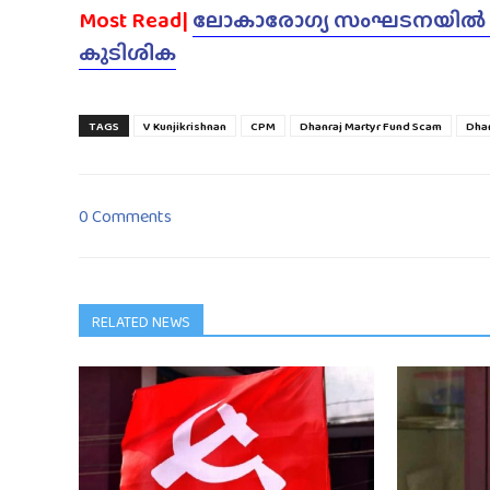
Most Read|
ലോകാരോഗ്യ സംഘടനയിൽ നിന
കുടിശിക
TAGS
V Kunjikrishnan
CPM
Dhanraj Martyr Fund Scam
Dhan
0 Comments
RELATED NEWS