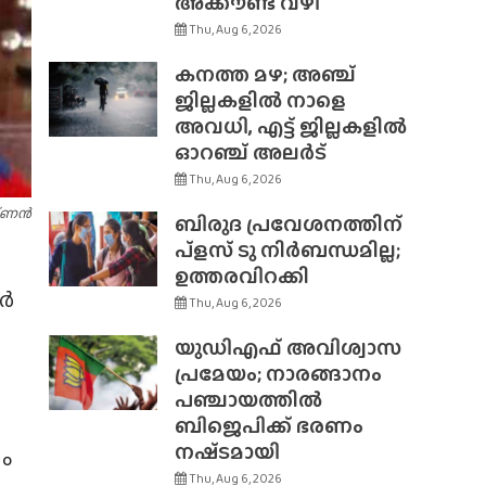
അക്കൗണ്ട് വഴി
Thu, Aug 6, 2026
കനത്ത മഴ; അഞ്ച്
ജില്ലകളിൽ നാളെ
അവധി, എട്ട് ജില്ലകളിൽ
ഓറഞ്ച് അലർട്
Thu, Aug 6, 2026
്‌ണൻ
ബിരുദ പ്രവേശനത്തിന്
പ്ളസ് ടു നിർബന്ധമില്ല;
ഉത്തരവിറക്കി
ൂർ
Thu, Aug 6, 2026
യുഡിഎഫ് അവിശ്വാസ
പ്രമേയം; നാരങ്ങാനം
പഞ്ചായത്തിൽ
ബിജെപിക്ക് ഭരണം
നഷ്‌ടമായി
ം
Thu, Aug 6, 2026