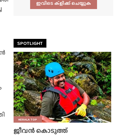
ഇവിടെ ക്ളിക്ക്‌ ചെയ്യുക
ച
SPOTLIGHT
ാൻ
ം
തി
KERALA TOP
ജീവൻ കൊടുത്ത്