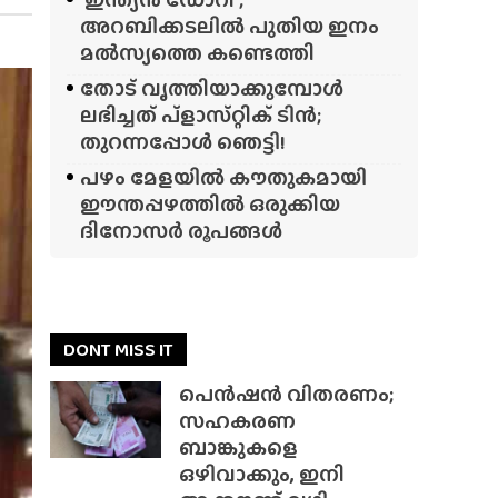
അറബിക്കടലിൽ പുതിയ ഇനം
മൽസ്യത്തെ കണ്ടെത്തി
തോട് വൃത്തിയാക്കുമ്പോൾ
ലഭിച്ചത് പ്‌ളാസ്‌റ്റിക് ടിൻ;
തുറന്നപ്പോൾ ഞെട്ടി!
പഴം മേളയിൽ കൗതുകമായി
ഈന്തപ്പഴത്തിൽ ഒരുക്കിയ
ദിനോസർ രൂപങ്ങൾ
DONT MISS IT
പെൻഷൻ വിതരണം;
സഹകരണ
ബാങ്കുകളെ
ഒഴിവാക്കും, ഇനി