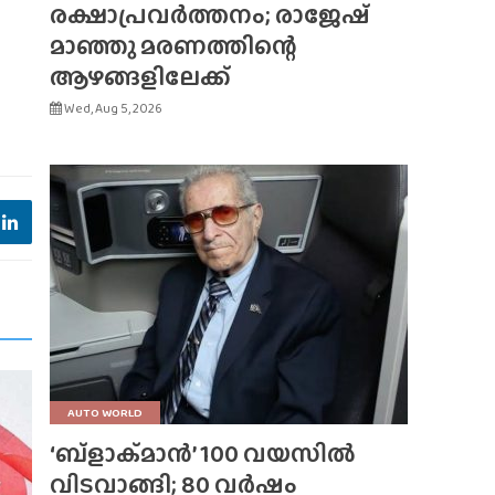
രക്ഷാപ്രവർത്തനം; രാജേഷ്
മാഞ്ഞു മരണത്തിന്റെ
ആഴങ്ങളിലേക്ക്
Wed, Aug 5, 2026
AUTO WORLD
‘ബ്‌ളാക്‌മാൻ’ 100 വയസിൽ
വിടവാങ്ങി; 80 വർഷം