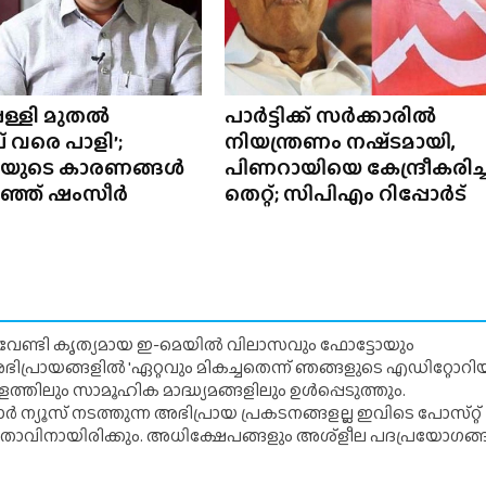
്പള്ളി മുതൽ
പാർട്ടിക്ക് സർക്കാരിൽ
പ് വരെ പാളി’;
നിയന്ത്രണം നഷ്‌ടമായി,
യുടെ കാരണങ്ങൾ
പിണറായിയെ കേന്ദ്രീകരിച്
പറഞ്ഞ് ഷംസീർ
തെറ്റ്; സിപിഎം റിപ്പോർട്
് വേണ്ടി കൃത്യമായ ഇ-മെയിൽ വിലാസവും ഫോട്ടോയും
ന അഭിപ്രായങ്ങളിൽ 'ഏറ്റവും മികച്ചതെന്ന് ഞങ്ങളുടെ എഡിറ്റോ
്തിലും സാമൂഹിക മാദ്ധ്യമങ്ങളിലും ഉൾപ്പെടുത്തും.
 ന്യൂസ് നടത്തുന്ന അഭിപ്രായ പ്രകടനങ്ങളല്ല ഇവിടെ പോസ്‌റ്റ്
ിതാവിനായിരിക്കും. അധിക്ഷേപങ്ങളും അശ്‌ളീല പദപ്രയോഗങ്