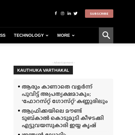
SUBSCRIBE
ESS
TECHNOLOGY
MORE
- Advertisement -
KAUTHUKA VARTHAKAL
ആരും കാണാതെ വളർന്ന്
പൂവിട്ട് അപ്രത്യക്ഷമാകും;
‘ഫോറസ്‌റ്റ്‌ ഗോസ്‌റ്റ്’ കണ്ണൂരിലും
ആഫ്രിക്കയിലെ മൗണ്ട്
ടുബ്‌കാൽ കൊടുമുടി കീഴടക്കി
എട്ടുവയസുകാരി ഇയ്യ കൃഷ്
‘ഇന്ത്യൻ ഡോറി’;