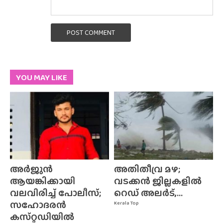
POST COMMENT
YOU MAY LIKE
അർജുൻ
അതിതീവ്ര മഴ;
ആയങ്കിക്കായി
വടക്കൻ ജില്ലകളിൽ
വലവിരിച്ച് പോലീസ്;
റെഡ് അലർട്,...
സഹോദരൻ
Kerala Top
കസ്‌റ്റഡിയിൽ