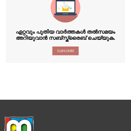
ഏറ്റവും പുതിയ വാർത്തകൾ തൽസമയം
അറിയുവാൻ സബ്സ്ക്രൈബ് ചെയ്യുക.
SUBSCRIBE