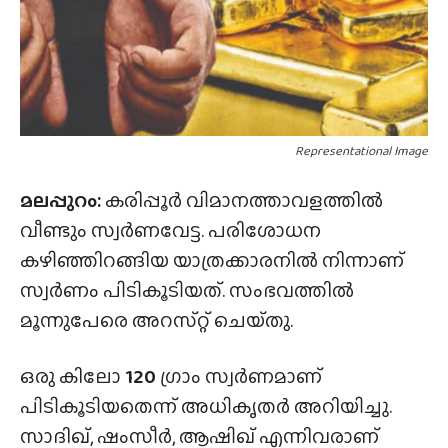
Representational Image
മലപ്പുറം:
കരിപ്പൂര്‍ വിമാനത്താവളത്തിൽ
വീണ്ടും സ്വർണവേട്ട. പരിശോധന
കഴിഞ്ഞിറങ്ങിയ യാത്രക്കാരനിൽ നിന്നാണ്
സ്വർണം പിടികൂടിയത്. സംഭവത്തിൽ
മൂന്നുപേരെ അറസ്‌റ്റ് ചെയ്‌തു.
ഒരു കിലോ
120
ഗ്രാം സ്വർണമാണ്
പിടികൂടിയതെന്ന് അധികൃതർ അറിയിച്ചു.
സാദിഖ്, ഷംസീർ, ആഷിഖ് എന്നിവരാണ്