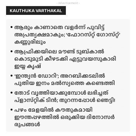
- Advertisement -
KAUTHUKA VARTHAKAL
ആരും കാണാതെ വളർന്ന് പൂവിട്ട്
അപ്രത്യക്ഷമാകും; ‘ഫോറസ്‌റ്റ്‌ ഗോസ്‌റ്റ്’
കണ്ണൂരിലും
ആഫ്രിക്കയിലെ മൗണ്ട് ടുബ്‌കാൽ
കൊടുമുടി കീഴടക്കി എട്ടുവയസുകാരി
ഇയ്യ കൃഷ്
‘ഇന്ത്യൻ ഡോറി’; അറബിക്കടലിൽ
പുതിയ ഇനം മൽസ്യത്തെ കണ്ടെത്തി
തോട് വൃത്തിയാക്കുമ്പോൾ ലഭിച്ചത്
പ്‌ളാസ്‌റ്റിക് ടിൻ; തുറന്നപ്പോൾ ഞെട്ടി!
പഴം മേളയിൽ കൗതുകമായി
ഈന്തപ്പഴത്തിൽ ഒരുക്കിയ ദിനോസർ
രൂപങ്ങൾ