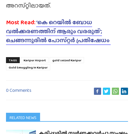
അറസ്‌റ്റിലായത്‌.
Most Read:
‘കെ റെയിൽ ബോധ
വൽക്കരണത്തിന് ആരും വരരുത്’;
ചെങ്ങന്നൂരിൽ പോസ്‌റ്റർ പ്രതിഷേധം
TAGS
Karipur Airport
gold seized Karipur
Gold Smuggling In Karipur
0 Comments
RELATED NEWS
കരിപ്പൂരിൽ സ്വർണക്കവർച്ചാ സംഘം