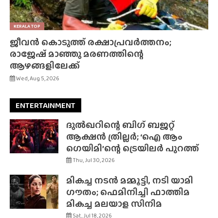
KERALA TOP
ജീവൻ കൊടുത്ത് രക്ഷാപ്രവർത്തനം;
രാജേഷ് മാഞ്ഞു മരണത്തിന്റെ
ആഴങ്ങളിലേക്ക്
Wed, Aug 5, 2026
ENTERTAINMENT
ദുൽഖറിന്റെ ബിഗ് ബജറ്റ്
ആക്ഷൻ ത്രില്ലർ; ‘ഐ ആം
ഗെയിമി’ന്റെ ട്രെയിലർ പുറത്ത്
Thu, Jul 30, 2026
മികച്ച നടൻ മമ്മൂട്ടി, നടി യാമി
ഗൗതം; ഫെമിനിച്ചി ഫാത്തിമ
മികച്ച മലയാള സിനിമ
Sat, Jul 18, 2026