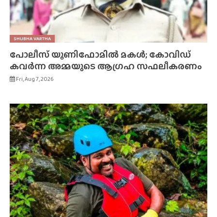
SHUBHA VARTHA
പോലീസ് യൂണിഫോമിൽ മകൾ; കോവിഡ്
കവർന്ന അമ്മയുടെ ആഗ്രഹ സഫലീകരണം
Fri, Aug 7, 2026