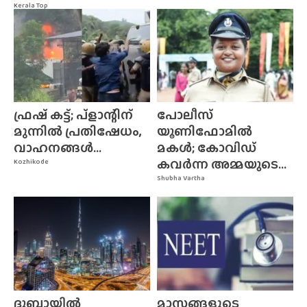
Kerala Top
ഫ്രഷ് കട്ട്; പ്ളാന്റിന്
പോലീസ്
മുന്നിൽ പ്രതിഷേധം,
യൂണിഫോമിൽ
വാഹനങ്ങൾ...
മകൾ; കോവിഡ്
കവർന്ന അമ്മയുടെ...
Kozhikode
Shubha Vartha
ദുബായിൽ
മാസങ്ങളുടെ