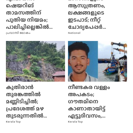
ഷെയറിങ്
ആസൂത്രണം,
താമസത്തിന്
ലക്ഷങ്ങളുടെ
പുതിയ നിയമം;
ഇടപാട്; നീറ്റ്
പാലിച്ചില്ലെങ്കിൽ...
ചോദ്യപേപ്പർ...
പ്രവാസി ലോകം
National
കുതിരാൻ
നീണ്ടകര വള്ളം
തുരങ്കത്തിൽ
അപകടം;
മണ്ണിടിച്ചിൽ;
ഗൗതമിനെ
പ്രദേശത്ത് മഴ
കാണാതായിട്ട്
തുടരുന്നതിൽ...
എട്ടുദിവസം,...
Kerala Top
Kerala Top