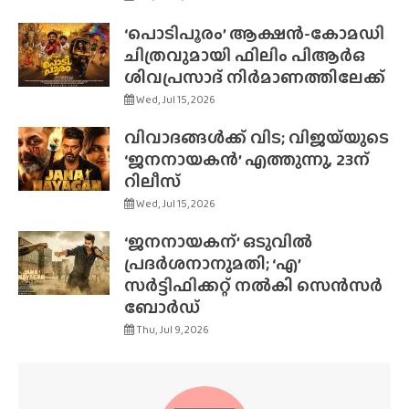
‘പൊടിപൂരം’ ആക്ഷൻ-കോമഡി
ചിത്രവുമായി ഫിലിം പിആർഒ
ശിവപ്രസാദ് നിർമാണത്തിലേക്ക്
Wed, Jul 15, 2026
വിവാദങ്ങൾക്ക് വിട; വിജയ്‌യുടെ
‘ജനനായകൻ’ എത്തുന്നു, 23ന്
റിലീസ്
Wed, Jul 15, 2026
‘ജനനായകന്’ ഒടുവിൽ
പ്രദർശനാനുമതി; ‘എ’
സർട്ടിഫിക്കറ്റ് നൽകി സെൻസർ
ബോർഡ്
Thu, Jul 9, 2026