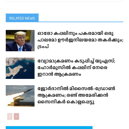
RELATED NEWS
ഓരോ കപ്പലിനും പകരമായി ഒരു
പാലമോ ഊർജനിലയമോ തകർക്കും;
ട്രംപ്
വ്യോമാക്രമണം കടുപ്പിച്ച് യുഎസ്;
ഹോർമുസിൽ കപ്പലിന് നേരെ
ഇറാൻ ആക്രമണം
ജോർദാനിൽ മിസൈൽ-ഡ്രോൺ
ആക്രമണം; രണ്ട് അമേരിക്കൻ
സൈനികർ കൊല്ലപ്പെട്ടു