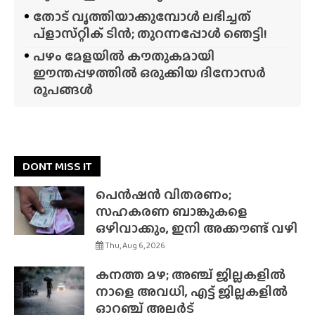
തോട് വൃത്തിയാക്കുമ്പോൾ ലഭിച്ചത്
പ്‌ളാസ്‌റ്റിക് ടിൻ; തുറന്നപ്പോൾ ഞെട്ടി!
പഴം മേളയിൽ കൗതുകമായി
ഈന്തപ്പഴത്തിൽ ഒരുക്കിയ ദിനോസർ
രൂപങ്ങൾ
DONT MISS IT
പെൻഷൻ വിതരണം;
സഹകരണ ബാങ്കുകളെ
ഒഴിവാക്കും, ഇനി അക്കൗണ്ട് വഴി
Thu, Aug 6, 2026
കനത്ത മഴ; അഞ്ച് ജില്ലകളിൽ
നാളെ അവധി, എട്ട് ജില്ലകളിൽ
ഓറഞ്ച് അലർട്