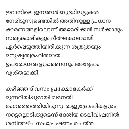
ഇറാനിലെ ജനങ്ങൾ ബുദ്ധിമുട്ടുകൾ
നേരിടുന്നുണ്ടെങ്കിൽ അതിനുള്ള പ്രധാന
കാരണങ്ങളിലൊന്ന് അമേരിക്കൻ സർക്കാരും
സഖ്യകക്ഷികളും ദീർഘകാലമായി
ഏർപ്പെടുത്തിയിരിക്കുന്ന ശത്രുതയും
മനുഷ്യത്വരഹിതമായ
ഉപരോധങ്ങളുമാണെന്നും അദ്ദേഹം
വ്യക്‌തമാക്കി.
കഴിഞ്ഞ ദിവസം പ്രക്ഷോഭകർക്ക്
മുന്നറിയിപ്പുമായി ഖമനയി
രംഗത്തെത്തിയിരുന്നു. രാജ്യദ്രോഹികളുടെ
നട്ടെല്ലൊടിക്കുമെന്ന് ദേശീയ ടെലിവിഷനിൽ
ശനിയാഴ്‌ച സംപ്രേഷണം ചെയ്‌ത