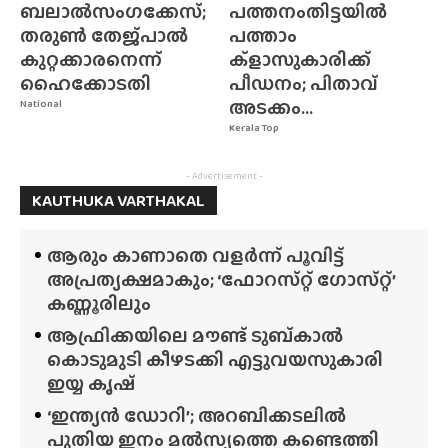
ബലാൽസംഗക്കേസ്;
പത്തനംതിട്ടയിൽ
തരുൺ തേജ്‌പാൽ
പത്താം
കുറ്റക്കാരനെന്ന്
ക്ളാസുകാരിക്ക്
ഹൈക്കോടതി
പീഡനം; പിതാവ്
അടക്കം...
National
Kerala Top
- Advertisement -
KAUTHUKA VARTHAKAL
ആരും കാണാതെ വളർന്ന് പൂവിട്ട്
അപ്രത്യക്ഷമാകും; ‘ഫോറസ്‌റ്റ്‌ ഗോസ്‌റ്റ്’
കണ്ണൂരിലും
ആഫ്രിക്കയിലെ മൗണ്ട് ടുബ്‌കാൽ
കൊടുമുടി കീഴടക്കി എട്ടുവയസുകാരി
ഇയ്യ കൃഷ്
‘ഇന്ത്യൻ ഡോറി’; അറബിക്കടലിൽ
പുതിയ ഇനം മൽസ്യത്തെ കണ്ടെത്തി