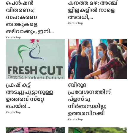
പെൻഷൻ
കനത്ത മഴ; അഞ്ച്
വിതരണം;
ജില്ലകളിൽ നാളെ
സഹകരണ
അവധി,...
ബാങ്കുകളെ
Kerala Top
ഒഴിവാക്കും, ഇനി...
Kerala Top
ഫ്രഷ് കട്ട്
ബിരുദ
അടച്ചുപൂട്ടാനുള്ള
പ്രവേശനത്തിന്
ഉത്തരവ് സ്‌റ്റേ
പ്ളസ് ടു
ചെയ്‌ത്‌...
നിർബന്ധമില്ല;
ഉത്തരവിറക്കി
Kerala Top
Kerala Top