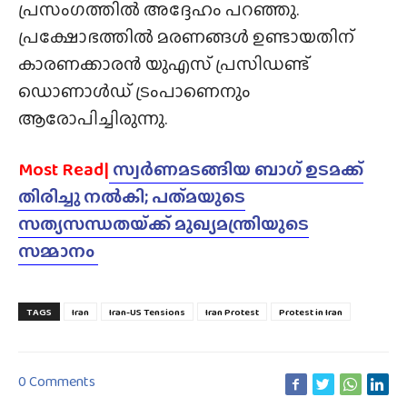
പ്രസംഗത്തിൽ അദ്ദേഹം പറഞ്ഞു.
പ്രക്ഷോഭത്തിൽ മരണങ്ങൾ ഉണ്ടായതിന്
കാരണക്കാരൻ യുഎസ് പ്രസിഡണ്ട്
ഡൊണാൾഡ് ട്രംപാണെനും
ആരോപിച്ചിരുന്നു.
Most Read|
സ്വർണമടങ്ങിയ ബാഗ് ഉടമക്ക്
തിരിച്ചു നൽകി; പത്‌മയുടെ
സത്യസന്ധതയ്‌ക്ക് മുഖ്യമന്ത്രിയുടെ
സമ്മാനം
TAGS
Iran
Iran-US Tensions
Iran Protest
Protest in Iran
0 Comments