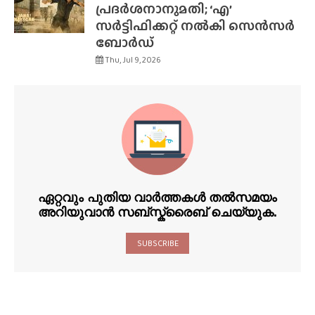
പ്രദർശനാനുമതി; ‘എ’
സർട്ടിഫിക്കറ്റ് നൽകി സെൻസർ
ബോർഡ്
Thu, Jul 9, 2026
ഏറ്റവും പുതിയ വാർത്തകൾ തൽസമയം
അറിയുവാൻ സബ്സ്ക്രൈബ് ചെയ്യുക.
SUBSCRIBE