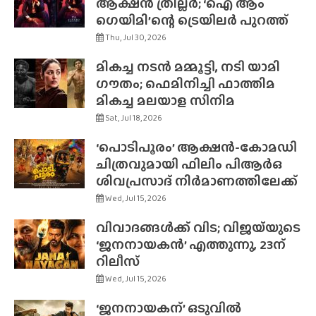
ആക്ഷൻ ത്രില്ലർ; ‘ഐ ആം
ഗെയിമി’ന്റെ ട്രെയിലർ പുറത്ത്
Thu, Jul 30, 2026
മികച്ച നടൻ മമ്മൂട്ടി, നടി യാമി
ഗൗതം; ഫെമിനിച്ചി ഫാത്തിമ
മികച്ച മലയാള സിനിമ
Sat, Jul 18, 2026
‘പൊടിപൂരം’ ആക്ഷൻ-കോമഡി
ചിത്രവുമായി ഫിലിം പിആർഒ
ശിവപ്രസാദ് നിർമാണത്തിലേക്ക്
Wed, Jul 15, 2026
വിവാദങ്ങൾക്ക് വിട; വിജയ്‌യുടെ
‘ജനനായകൻ’ എത്തുന്നു, 23ന്
റിലീസ്
Wed, Jul 15, 2026
‘ജനനായകന്’ ഒടുവിൽ