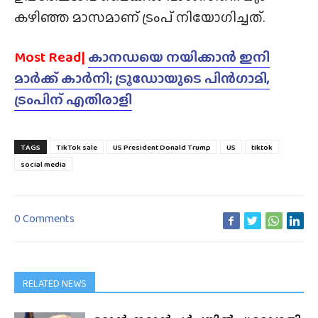
കഴിഞ്ഞ മാസമാണ് ട്രംപ് നിയോഗിച്ചത്.
Most Read|
കാനഡയെ നയിക്കാൻ ഇനി
മാർക്ക് കാർനി; ട്രൂഡോയുടെ പിൻഗാമി,
ട്രംപിന് എതിരാളി
TAGS
TikTok sale
US President Donald Trump
US
tiktok
social media
0 Comments
RELATED NEWS