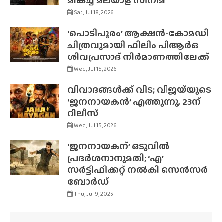
മികച്ച മലയാള സിനിമ
Sat, Jul 18, 2026
‘പൊടിപൂരം’ ആക്ഷൻ-കോമഡി
ചിത്രവുമായി ഫിലിം പിആർഒ
ശിവപ്രസാദ് നിർമാണത്തിലേക്ക്
Wed, Jul 15, 2026
വിവാദങ്ങൾക്ക് വിട; വിജയ്‌യുടെ
‘ജനനായകൻ’ എത്തുന്നു, 23ന്
റിലീസ്
Wed, Jul 15, 2026
‘ജനനായകന്’ ഒടുവിൽ
പ്രദർശനാനുമതി; ‘എ’
സർട്ടിഫിക്കറ്റ് നൽകി സെൻസർ
ബോർഡ്
Thu, Jul 9, 2026