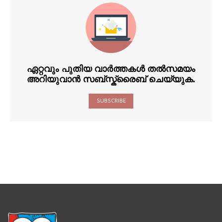
ഏറ്റവും പുതിയ വാർത്തകൾ തൽസമയം
അറിയുവാൻ സബ്സ്ക്രൈബ് ചെയ്യുക.
SUBSCRIBE