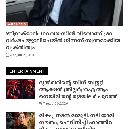
AUTO WORLD
‘ബ്‌ളാക്‌മാൻ’ 100 വയസിൽ വിടവാങ്ങി; 80
വർഷം ജോലിചെയ്‌ത്‌ ഗിന്നസ് സ്വന്തമാക്കിയ
വ്യക്‌തിത്വം
Wed, Jul 29, 2026
ENTERTAINMENT
ദുൽഖറിന്റെ ബിഗ് ബജറ്റ്
ആക്ഷൻ ത്രില്ലർ; ‘ഐ ആം
ഗെയിമി’ന്റെ ട്രെയിലർ പുറത്ത്
Thu, Jul 30, 2026
മികച്ച നടൻ മമ്മൂട്ടി, നടി യാമി
ഗൗതം; ഫെമിനിച്ചി ഫാത്തിമ