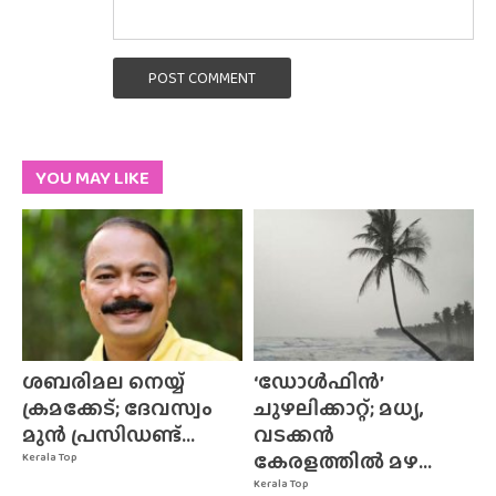
POST COMMENT
YOU MAY LIKE
ശബരിമല നെയ്യ്
‘ഡോൾഫിൻ’
ക്രമക്കേട്; ദേവസ്വം
ചുഴലിക്കാറ്റ്; മധ്യ,
മുൻ പ്രസിഡണ്ട്...
വടക്കൻ
കേരളത്തിൽ മഴ...
Kerala Top
Kerala Top