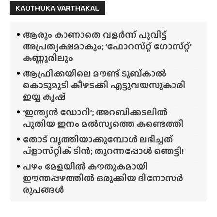
KAUTHUKA VARTHAKAL
ആരും കാണാതെ വളർന്ന് പൂവിട്ട്
അപ്രത്യക്ഷമാകും; ‘ഫോറസ്‌റ്റ്‌ ഗോസ്‌റ്റ്’
കണ്ണൂരിലും
ആഫ്രിക്കയിലെ മൗണ്ട് ടുബ്‌കാൽ
കൊടുമുടി കീഴടക്കി എട്ടുവയസുകാരി
ഇയ്യ കൃഷ്
‘ഇന്ത്യൻ ഡോറി’; അറബിക്കടലിൽ
പുതിയ ഇനം മൽസ്യത്തെ കണ്ടെത്തി
തോട് വൃത്തിയാക്കുമ്പോൾ ലഭിച്ചത്
പ്‌ളാസ്‌റ്റിക് ടിൻ; തുറന്നപ്പോൾ ഞെട്ടി!
പഴം മേളയിൽ കൗതുകമായി
ഈന്തപ്പഴത്തിൽ ഒരുക്കിയ ദിനോസർ
രൂപങ്ങൾ