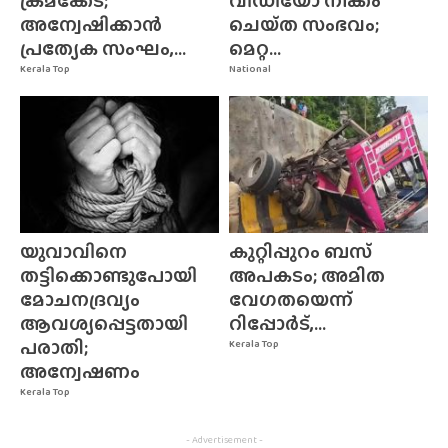
ക്രമക്കേട്;
വീഡിയോ നീക്കം
അന്വേഷിക്കാൻ
ചെയ്‌ത സംഭവം;
പ്രത്യേക സംഘം,...
മെറ്റ...
Kerala Top
National
യുവാവിനെ
കുറ്റിപ്പുറം ബസ്
തട്ടിക്കൊണ്ടുപോയി
അപകടം; അമിത
മോചനദ്രവ്യം
വേഗതയെന്ന്
ആവശ്യപ്പെട്ടതായി
റിപ്പോർട്,...
പരാതി;
Kerala Top
അന്വേഷണം
Kerala Top
- Advertisement -