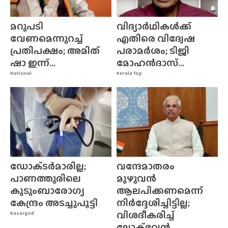
മറുപടി
വിദ്യാർഥികൾക്ക്
വേണമെന്നുറച്ച്
എതിരെ വിദ്വേഷ
പ്രതിപക്ഷം; അമിത്
പരാമർശം; ടിജി
ഷാ ഇന്ന്...
മോഹൻദാസ്...
National
Kerala Top
ഡോക്‌ടർമാരില്ല;
വന്ദേമാതരം
പാണത്തൂരിലെ
മുഴുവൻ
കുടുംബാരോഗ്യ
ആലപിക്കണമെന്ന്
കേന്ദ്രം അടച്ചുപൂട്ടി
നിർദ്ദേശിച്ചിട്ടില്ല;
വിശദീകരിച്ച്
Kasargod
ലോക്‌ഭവൻ