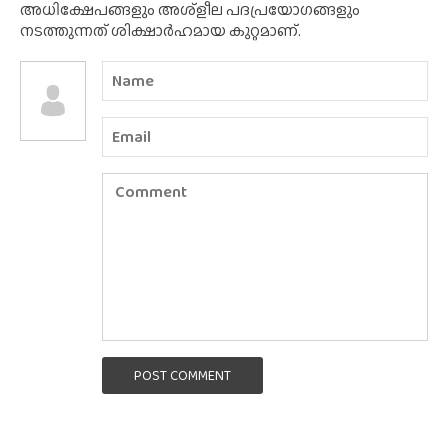
അധിക്ഷേപങ്ങളും അശ്‌ളീല പദപ്രയോഗങ്ങളും
നടത്തുന്നത് ശിക്ഷാർഹമായ കുറ്റമാണ്.
POST COMMENT