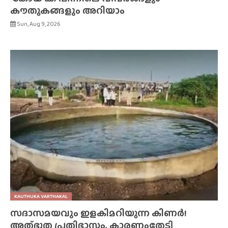
കൗതുകങ്ങളും അറിയാം
Sun, Aug 9, 2026
KAUTHUKA VARTHAKAL
സദാസമയവും ഇളകിമറിയുന്ന കിണർ!
അത്‌ഭുത പ്രതിഭാസം, കാരണംതേടി