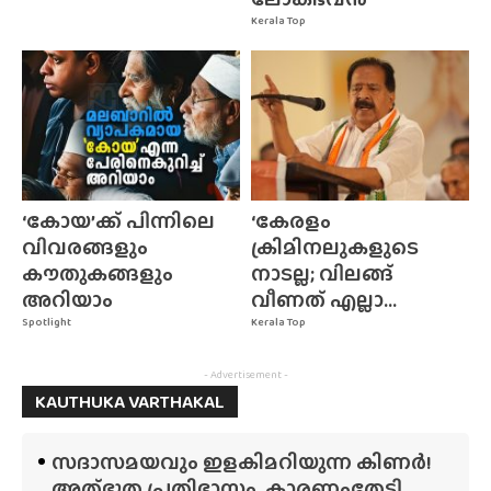
Kerala Top
‘കോയ’ക്ക് പിന്നിലെ
‘കേരളം
വിവരങ്ങളും
ക്രിമിനലുകളുടെ
കൗതുകങ്ങളും
നാടല്ല; വിലങ്ങ്
അറിയാം
വീണത് എല്ലാ...
Spotlight
Kerala Top
- Advertisement -
KAUTHUKA VARTHAKAL
സദാസമയവും ഇളകിമറിയുന്ന കിണർ!
അത്‌ഭുത പ്രതിഭാസം, കാരണംതേടി