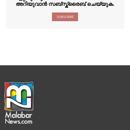
അറിയുവാൻ സബ്സ്ക്രൈബ് ചെയ്യുക.
SUBSCRIBE