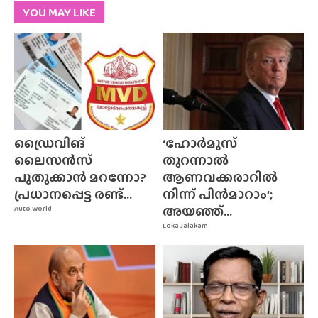
YOU MAY LIKE
ഡ്രൈവിങ്
‘ഹോർമുസ്
ലൈസൻസ്
തുറന്നാൽ
പുതുക്കാൻ മറന്നോ?
ആണവക്കരാറിൽ
പ്രധാനപ്പെട്ട രണ്ട്...
നിന്ന് പിൻമാറാം’;
അയഞ്ഞ്...
Auto World
Loka Jalakam