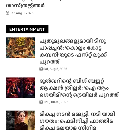
ശാസ്‌ത്രജ്‌ഞർ
Sat, Aug 8, 2026
ENTERTAINMENT
പുതുമുഖങ്ങളുമായി ടിനു
പാപ്പച്ചൻ; ‘കൊല്ലം കോട്ട
കമ്പനി’യുടെ ഫസ്‌റ്റ് ലുക്ക്
പുറത്ത്
Sat, Aug 8, 2026
ദുൽഖറിന്റെ ബിഗ് ബജറ്റ്
ആക്ഷൻ ത്രില്ലർ; ‘ഐ ആം
ഗെയിമി’ന്റെ ട്രെയിലർ പുറത്ത്
Thu, Jul 30, 2026
മികച്ച നടൻ മമ്മൂട്ടി, നടി യാമി
ഗൗതം; ഫെമിനിച്ചി ഫാത്തിമ
മികച്ച മലയാള സിനിമ