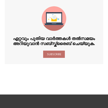
ഏറ്റവും പുതിയ വാർത്തകൾ തൽസമയം
അറിയുവാൻ സബ്സ്ക്രൈബ് ചെയ്യുക.
SUBSCRIBE