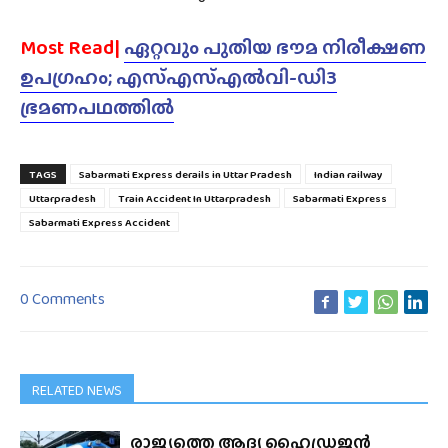
Most Read|
ഏറ്റവും പുതിയ ഭൗമ നിരീക്ഷണ
ഉപഗ്രഹം; എസ്എസ്എൽവി-ഡി3
ഭ്രമണപഥത്തിൽ
TAGS
Sabarmati Express derails in Uttar Pradesh
Indian railway
Uttarpradesh
Train Accident In Uttarpradesh
Sabarmati Express
Sabarmati Express Accident
0 Comments
RELATED NEWS
രാജ്യത്തെ ആദ്യ ഹൈഡ്രജൻ