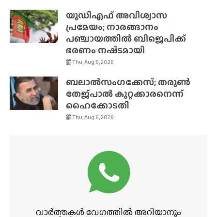
യുഡിഎഫ് അവിശ്വാസ
പ്രമേയം; നാരങ്ങാനം
പഞ്ചായത്തിൽ ബിജെപിക്ക്
ഭരണം നഷ്‌ടമായി
Thu, Aug 6, 2026
ബലാൽസംഗക്കേസ്; തരുൺ
തേജ്‌പാൽ കുറ്റക്കാരനെന്ന്
ഹൈക്കോടതി
Thu, Aug 6, 2026
വാർത്തകൾ വേഗത്തിൽ അറിയാനും