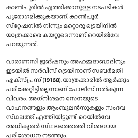
കാൺപൂരിൽ എത്തിക്കാനുള്ള നടപടികൾ
പുരോഗമിക്കുകയാണ്. കാൺപൂർ
സ്‌റ്റേഷനിൽ നിന്നും മറ്റൊരു ട്രെയിനിൽ
യാത്രക്കാരെ കയറ്റുമെന്നാണ് റെയിൽവേ
പറയുന്നത്.
വാരാണസി ജങ്ഷനും അഹമ്മദാബാദിനും
ഇടയിൽ സർവീസ് ട്രെയിനാണ് സബർമതി
എക്‌സ്‌പ്രസ്‌ (
19168
). യാത്രക്കാരിൽ ആർക്കും
പരിക്കേറ്റിട്ടില്ലെന്നാണ് പോലീസ് നൽകുന്ന
വിവരം. അഗ്‌നിശമന സേനയുടെ
വാഹനങ്ങളും ആംബുലൻസുകളും സംഭവ
സ്‌ഥലത്ത്‌ എത്തിയിട്ടുണ്ട്. റെയിൽവേ
അധികൃതർ സ്‌ഥലത്തെത്തി വിശദമായ
പരിശോധന നടത്തും.