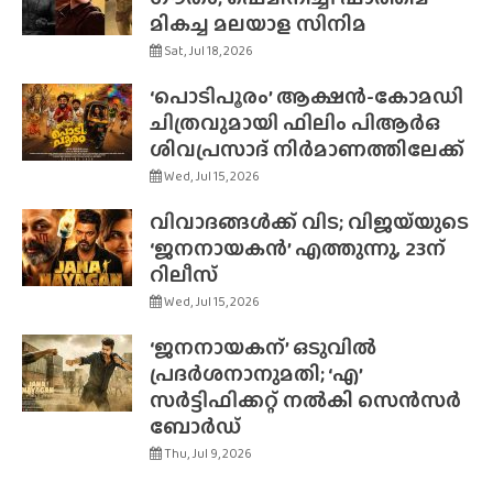
മികച്ച മലയാള സിനിമ
Sat, Jul 18, 2026
‘പൊടിപൂരം’ ആക്ഷൻ-കോമഡി
ചിത്രവുമായി ഫിലിം പിആർഒ
ശിവപ്രസാദ് നിർമാണത്തിലേക്ക്
Wed, Jul 15, 2026
വിവാദങ്ങൾക്ക് വിട; വിജയ്‌യുടെ
‘ജനനായകൻ’ എത്തുന്നു, 23ന്
റിലീസ്
Wed, Jul 15, 2026
‘ജനനായകന്’ ഒടുവിൽ
പ്രദർശനാനുമതി; ‘എ’
സർട്ടിഫിക്കറ്റ് നൽകി സെൻസർ
ബോർഡ്
Thu, Jul 9, 2026