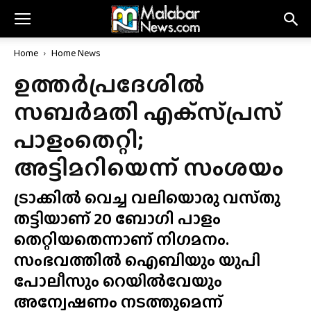
Home
Home News
ഉത്തർപ്രദേശിൽ
സബർമതി എക്‌സ്‌പ്രസ്‌
പാളംതെറ്റി;
അട്ടിമറിയെന്ന് സംശയം
ട്രാക്കിൽ വെച്ച വലിയൊരു വസ്‌തു
തട്ടിയാണ് 20 ബോഗി പാളം
തെറ്റിയതെന്നാണ് നിഗമനം.
സംഭവത്തിൽ ഐബിയും യുപി
പോലീസും റെയിൽവേയും
അന്വേഷണം നടത്തുമെന്ന്