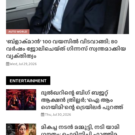
AUTO WORLD
‘ബ്‌ളാക്‌മാൻ’ 100 വയസിൽ വിടവാങ്ങി; 80
വർഷം ജോലിചെയ്‌ത്‌ ഗിന്നസ് സ്വന്തമാക്കിയ
വ്യക്‌തിത്വം
Wed, Jul 29, 2026
ENTERTAINMENT
ദുൽഖറിന്റെ ബിഗ് ബജറ്റ്
ആക്ഷൻ ത്രില്ലർ; ‘ഐ ആം
ഗെയിമി’ന്റെ ട്രെയിലർ പുറത്ത്
Thu, Jul 30, 2026
മികച്ച നടൻ മമ്മൂട്ടി, നടി യാമി
ഗൗതം; ഫെമിനിച്ചി ഫാത്തിമ