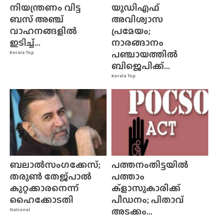
നിയന്ത്രണം വിട്ട
യുഡിഎഫ്
ബസ് അഞ്ച്
അവിശ്വാസ
വാഹനങ്ങളിൽ
പ്രമേയം;
ഇടിച്ച്...
നാരങ്ങാനം
പഞ്ചായത്തിൽ
Kerala Top
ബിജെപിക്ക്...
Kerala Top
ബലാൽസംഗക്കേസ്;
പത്തനംതിട്ടയിൽ
തരുൺ തേജ്‌പാൽ
പത്താം
കുറ്റക്കാരനെന്ന്
ക്ളാസുകാരിക്ക്
ഹൈക്കോടതി
പീഡനം; പിതാവ്
അടക്കം...
National