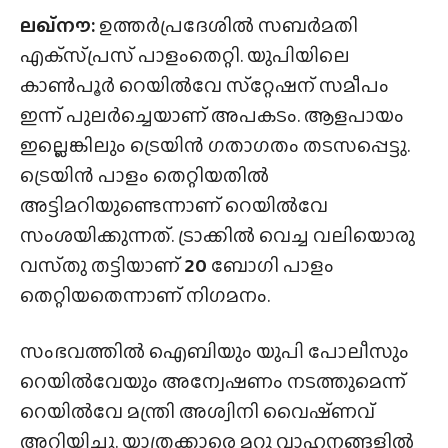
ലഖ്‌നൗ:
ഉത്തർപ്രദേശിൽ സബർമതി
എക്‌സ്‌പ്രസ്‌ പാളംതെറ്റി. യുപിയിലെ
കാൺപൂർ റെയിൽവേ സ്‌റ്റേഷന് സമീപം
ഇന്ന് പുലർച്ചെയാണ് അപകടം. ആളപായം
ഇല്ലെങ്കിലും ട്രെയിൻ ഗതാഗതം തടസപ്പെട്ടു.
ട്രെയിൻ പാളം തെറ്റിയതിൽ
അട്ടിമറിയുണ്ടെന്നാണ് റെയിൽവേ
സംശയിക്കുന്നത്. ട്രാക്കിൽ വെച്ച വലിയൊരു
വസ്‌തു തട്ടിയാണ്
20
ബോഗി പാളം
തെറ്റിയതെന്നാണ് നിഗമനം.
സംഭവത്തിൽ ഐബിയും യുപി പോലീസും
റെയിൽവേയും അന്വേഷണം നടത്തുമെന്ന്
റെയിൽവേ മന്ത്രി അശ്വിനി വൈഷ്‌ണവ്
അറിയിച്ചു. യാത്രക്കാരെ മറ്റു വാഹനങ്ങളിൽ