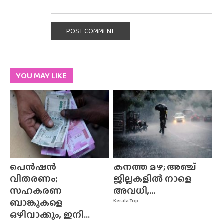
POST COMMENT
YOU MAY LIKE
പെൻഷൻ
കനത്ത മഴ; അഞ്ച്
വിതരണം;
ജില്ലകളിൽ നാളെ
സഹകരണ
അവധി,...
ബാങ്കുകളെ
Kerala Top
ഒഴിവാക്കും, ഇനി...