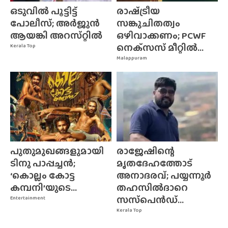
ഒടുവിൽ പൂട്ടിട്ട്
രാഷ്‌ട്രീയ
പോലീസ്; അർജുൻ
സങ്കുചിതത്വം
ആയങ്കി അറസ്‌റ്റിൽ
ഒഴിവാക്കണം; PCWF
നെക്‌സസ്‌ മീറ്റിൽ...
Kerala Top
Malappuram
പുതുമുഖങ്ങളുമായി
രാജേഷിന്റെ
ടിനു പാപ്പച്ചൻ;
മൃതദേഹത്തോട്
‘കൊല്ലം കോട്ട
അനാദരവ്; പയ്യന്നൂർ
കമ്പനി’യുടെ...
തഹസിൽദാറെ
സസ്‌പെൻഡ്...
Entertainment
Kerala Top