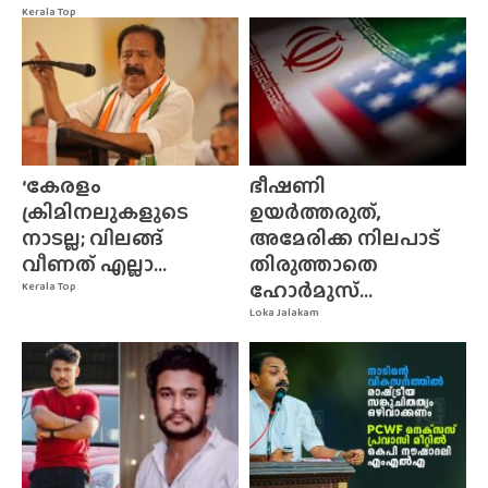
Kerala Top
‘കേരളം
ഭീഷണി
ക്രിമിനലുകളുടെ
ഉയർത്തരുത്,
നാടല്ല; വിലങ്ങ്
അമേരിക്ക നിലപാട്
വീണത് എല്ലാ...
തിരുത്താതെ
ഹോർമുസ്...
Kerala Top
Loka Jalakam