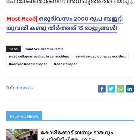
പോകേണ്ടതാണെന്ന് അധികൃതർ അറിയിച്ചു.
Most Read|
ഒരുദിവസം 2000 രൂപ ബജറ്റ്;
യുവതി കണ്ടു തീർത്തത് 15 രാജ്യങ്ങൾ!
TAGS
Road Accidents In Kerala
Road collapse resulted in car accident
Service Road Collapse Accident
Kooriyad Road Collapse
Road Collapse
0 Comments
RELATED NEWS
കോഴിക്കോട് ബസും ടാങ്കറും
കൂട്ടിയിടിച്ച് അപകടം;