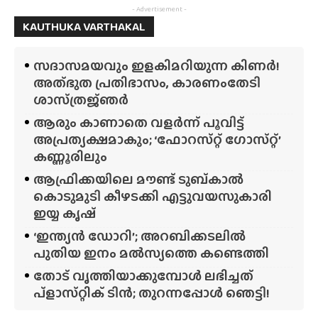
- Advertisement -
KAUTHUKA VARTHAKAL
സദാസമയവും ഇളകിമറിയുന്ന കിണർ!
അത്‌ഭുത പ്രതിഭാസം, കാരണംതേടി
ശാസ്‌ത്രജ്‌ഞർ
ആരും കാണാതെ വളർന്ന് പൂവിട്ട്
അപ്രത്യക്ഷമാകും; ‘ഫോറസ്‌റ്റ്‌ ഗോസ്‌റ്റ്’
കണ്ണൂരിലും
ആഫ്രിക്കയിലെ മൗണ്ട് ടുബ്‌കാൽ
കൊടുമുടി കീഴടക്കി എട്ടുവയസുകാരി
ഇയ്യ കൃഷ്
‘ഇന്ത്യൻ ഡോറി’; അറബിക്കടലിൽ
പുതിയ ഇനം മൽസ്യത്തെ കണ്ടെത്തി
തോട് വൃത്തിയാക്കുമ്പോൾ ലഭിച്ചത്
പ്‌ളാസ്‌റ്റിക് ടിൻ; തുറന്നപ്പോൾ ഞെട്ടി!