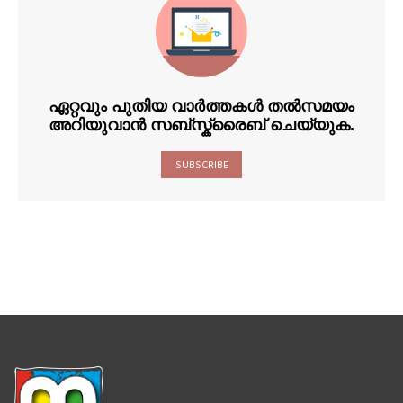
ഏറ്റവും പുതിയ വാർത്തകൾ തൽസമയം
അറിയുവാൻ സബ്സ്ക്രൈബ് ചെയ്യുക.
SUBSCRIBE