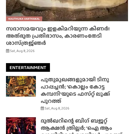
KAUTHUKA VARTHAKAL
സദാസമയവും ഇളകിമറിയുന്ന കിണർ!
അത്‌ഭുത പ്രതിഭാസം, കാരണംതേടി
ശാസ്‌ത്രജ്‌ഞർ
Sat, Aug 8, 2026
ENTERTAINMENT
പുതുമുഖങ്ങളുമായി ടിനു
പാപ്പച്ചൻ; ‘കൊല്ലം കോട്ട
കമ്പനി’യുടെ ഫസ്‌റ്റ് ലുക്ക്
പുറത്ത്
Sat, Aug 8, 2026
ദുൽഖറിന്റെ ബിഗ് ബജറ്റ്
ആക്ഷൻ ത്രില്ലർ; ‘ഐ ആം