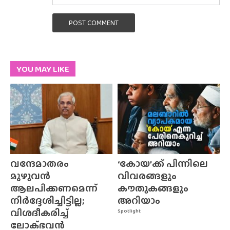
POST COMMENT
YOU MAY LIKE
വന്ദേമാതരം
‘കോയ’ക്ക് പിന്നിലെ
മുഴുവൻ
വിവരങ്ങളും
ആലപിക്കണമെന്ന്
കൗതുകങ്ങളും
നിർദ്ദേശിച്ചിട്ടില്ല;
അറിയാം
വിശദീകരിച്ച്
Spotlight
ലോക്‌ഭവൻ