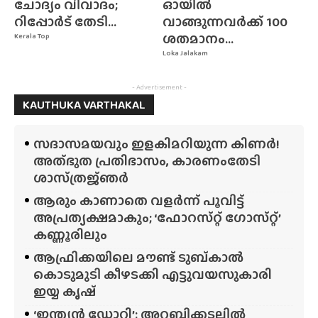
ചോദ്യം വിവാദം;
ഓയിൽ
റിപ്പോർട് തേടി...
വാങ്ങുന്നവർക്ക് 100
ശതമാനം...
Kerala Top
Loka Jalakam
- Advertisement -
KAUTHUKA VARTHAKAL
സദാസമയവും ഇളകിമറിയുന്ന കിണർ!
അത്‌ഭുത പ്രതിഭാസം, കാരണംതേടി
ശാസ്‌ത്രജ്‌ഞർ
ആരും കാണാതെ വളർന്ന് പൂവിട്ട്
അപ്രത്യക്ഷമാകും; ‘ഫോറസ്‌റ്റ്‌ ഗോസ്‌റ്റ്’
കണ്ണൂരിലും
ആഫ്രിക്കയിലെ മൗണ്ട് ടുബ്‌കാൽ
കൊടുമുടി കീഴടക്കി എട്ടുവയസുകാരി
ഇയ്യ കൃഷ്
‘ഇന്ത്യൻ ഡോറി’; അറബിക്കടലിൽ