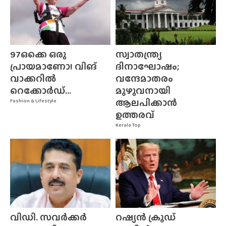
97ഒക്കെ ഒരു
സ്വാതന്ത്ര്യ
പ്രായമാണോ! വിങ്
ദിനാഘോഷം;
വാക്കറിൽ
വന്ദേമാതരം
റെക്കോർഡ്...
മുഴുവനായി
ആലപിക്കാൻ
Fashion & Lifestyle
ഉത്തരവ്
Kerala Top
വിഡി. സവർക്കർ
റഷ്യൻ ക്രൂഡ്