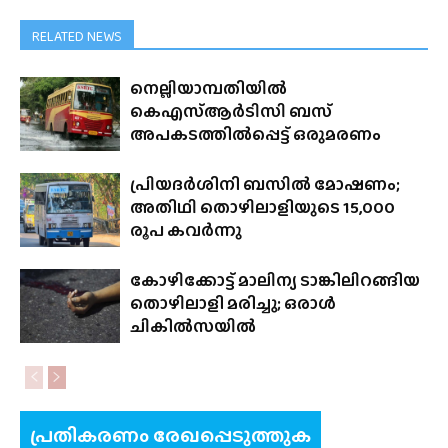
RELATED NEWS
നെല്ലിയാമ്പതിയിൽ
കെഎസ്ആർടിസി ബസ്
അപകടത്തിൽപ്പെട്ട് ഒരുമരണം
പ്രിയദർശിനി ബസിൽ മോഷണം;
അതിഥി തൊഴിലാളിയുടെ 15,000
രൂപ കവർന്നു
കോഴിക്കോട്ട് മാലിന്യ ടാങ്കിലിറങ്ങിയ
തൊഴിലാളി മരിച്ചു; ഒരാൾ
ചികിൽസയിൽ
പ്രതികരണം രേഖപ്പെടുത്തുക