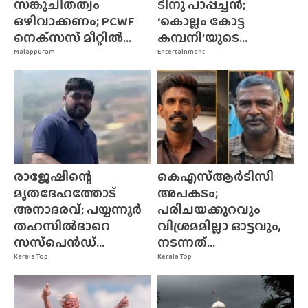
സങ്കുചിതത്വം
ടിനു പാപ്പച്ചൻ;
ഒഴിവാക്കണം; PCWF
‘കൊല്ലം കോട്ട
നെക്‌സസ്‌ മീറ്റിൽ...
കമ്പനി’യുടെ...
Malappuram
Entertainment
രാജേഷിന്റെ
കെഎസ്ആർടിസി
മൃതദേഹത്തോട്
അപകടം;
അനാദരവ്; പയ്യന്നൂർ
പരിചയക്കുറവും
തഹസിൽദാറെ
വിശ്രമമില്ലാ ഓട്ടവും,
സസ്‌പെൻഡ്...
നടന്നത്...
Kerala Top
Kerala Top