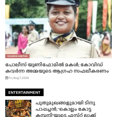
SHUBHA VARTHA
പോലീസ് യൂണിഫോമിൽ മകൾ; കോവിഡ്
കവർന്ന അമ്മയുടെ ആഗ്രഹ സഫലീകരണം
Fri, Aug 7, 2026
ENTERTAINMENT
പുതുമുഖങ്ങളുമായി ടിനു
പാപ്പച്ചൻ; ‘കൊല്ലം കോട്ട
കമ്പനി’യുടെ ഫസ്‌റ്റ് ലുക്ക്