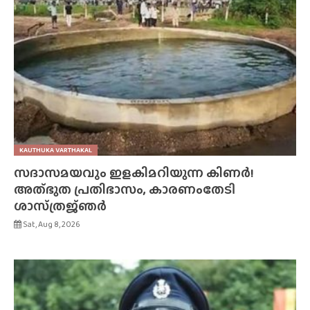
KAUTHUKA VARTHAKAL
സദാസമയവും ഇളകിമറിയുന്ന കിണർ!
അത്‌ഭുത പ്രതിഭാസം, കാരണംതേടി
ശാസ്‌ത്രജ്‌ഞർ
Sat, Aug 8, 2026