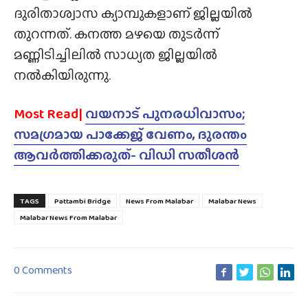
ദുരിതാശ്വാസ ക്യാമ്പുകളാണ് ജില്ലയിൽ
തുറന്നത്. കനത്ത മഴയെ തുടർന്ന്
മണ്ണിടിച്ചിലിൽ സാധ്യത ജില്ലയിൽ
നൽകിയിരുന്നു.
Most Read|
വയനാട് പുനരധിവാസം;
സമഗ്രമായ പാക്കേജ് വേണം, ദുരന്തം
ആവർത്തിക്കരുത്- വിഡി സതീശൻ
TAGS
Pattambi Bridge
News From Malabar
Malabar News
Malabar News From Malabar
0 Comments