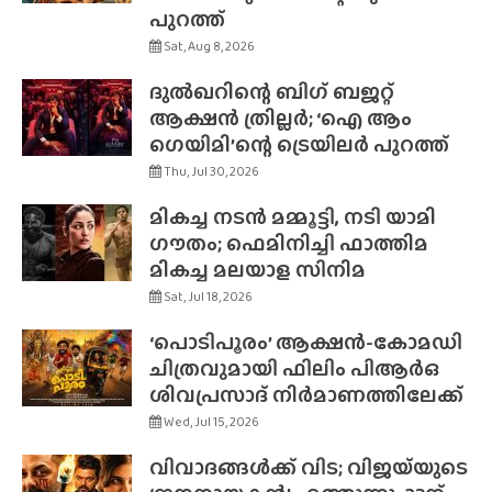
പുറത്ത്
Sat, Aug 8, 2026
ദുൽഖറിന്റെ ബിഗ് ബജറ്റ്
ആക്ഷൻ ത്രില്ലർ; ‘ഐ ആം
ഗെയിമി’ന്റെ ട്രെയിലർ പുറത്ത്
Thu, Jul 30, 2026
മികച്ച നടൻ മമ്മൂട്ടി, നടി യാമി
ഗൗതം; ഫെമിനിച്ചി ഫാത്തിമ
മികച്ച മലയാള സിനിമ
Sat, Jul 18, 2026
‘പൊടിപൂരം’ ആക്ഷൻ-കോമഡി
ചിത്രവുമായി ഫിലിം പിആർഒ
ശിവപ്രസാദ് നിർമാണത്തിലേക്ക്
Wed, Jul 15, 2026
വിവാദങ്ങൾക്ക് വിട; വിജയ്‌യുടെ