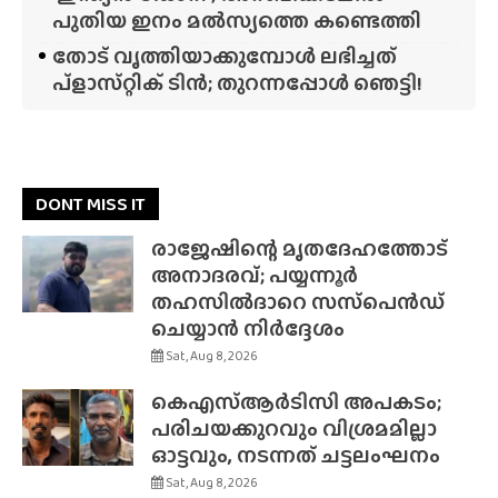
പുതിയ ഇനം മൽസ്യത്തെ കണ്ടെത്തി
തോട് വൃത്തിയാക്കുമ്പോൾ ലഭിച്ചത്
പ്‌ളാസ്‌റ്റിക് ടിൻ; തുറന്നപ്പോൾ ഞെട്ടി!
DONT MISS IT
രാജേഷിന്റെ മൃതദേഹത്തോട്
അനാദരവ്; പയ്യന്നൂർ
തഹസിൽദാറെ സസ്‌പെൻഡ്
ചെയ്യാൻ നിർദ്ദേശം
Sat, Aug 8, 2026
കെഎസ്ആർടിസി അപകടം;
പരിചയക്കുറവും വിശ്രമമില്ലാ
ഓട്ടവും, നടന്നത് ചട്ടലംഘനം
Sat, Aug 8, 2026