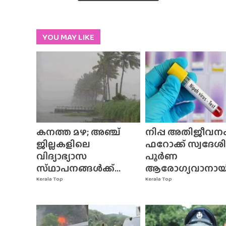
YOU MAY LIKE
കനത്ത മഴ; അഞ്ച്
നിപ്പ അതിജീവനം
ജില്ലകളിലെ
ഫറോക്ക് സ്വദേശി
വിദ്യാഭ്യാസ
പൂർണ
സ്‌ഥാപനങ്ങൾക്ക്‌...
ആരോഗ്യവാനായി.
Kerala Top
Kerala Top