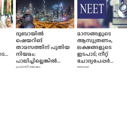
ദുബായിൽ
മാസങ്ങളുടെ
ഷെയറിങ്
ആസൂത്രണം,
താമസത്തിന് പുതിയ
ലക്ഷങ്ങളുടെ
...
നിയമം;
ഇടപാട്; നീറ്റ്
പാലിച്ചില്ലെങ്കിൽ...
ചോദ്യപേപ്പർ...
പ്രവാസി ലോകം
National