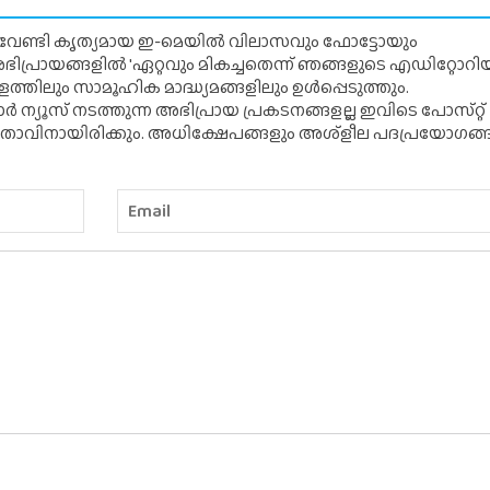
് വേണ്ടി കൃത്യമായ ഇ-മെയിൽ വിലാസവും ഫോട്ടോയും
ന അഭിപ്രായങ്ങളിൽ 'ഏറ്റവും മികച്ചതെന്ന് ഞങ്ങളുടെ എഡിറ്റോ
്തിലും സാമൂഹിക മാദ്ധ്യമങ്ങളിലും ഉൾപ്പെടുത്തും.
 ന്യൂസ് നടത്തുന്ന അഭിപ്രായ പ്രകടനങ്ങളല്ല ഇവിടെ പോസ്‌റ്റ്
ിതാവിനായിരിക്കും. അധിക്ഷേപങ്ങളും അശ്‌ളീല പദപ്രയോഗങ്