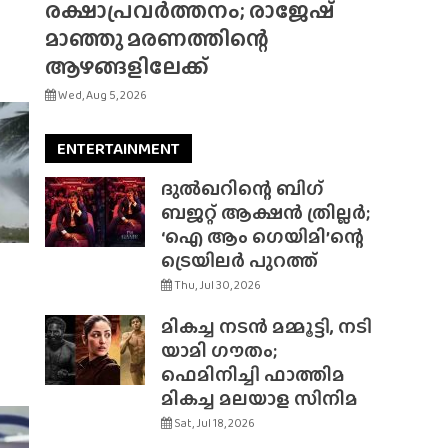
രക്ഷാപ്രവർത്തനം; രാജേഷ്
മാഞ്ഞു മരണത്തിന്റെ
ആഴങ്ങളിലേക്ക്
Wed, Aug 5, 2026
ENTERTAINMENT
ദുൽഖറിന്റെ ബിഗ്
ബജറ്റ് ആക്ഷൻ ത്രില്ലർ;
‘ഐ ആം ഗെയിമി’ന്റെ
ട്രെയിലർ പുറത്ത്
Thu, Jul 30, 2026
മികച്ച നടൻ മമ്മൂട്ടി, നടി
യാമി ഗൗതം;
ഫെമിനിച്ചി ഫാത്തിമ
മികച്ച മലയാള സിനിമ
Sat, Jul 18, 2026