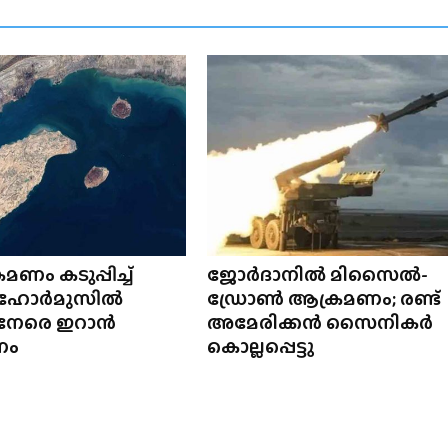
മണം കടുപ്പിച്ച്
ജോർദാനിൽ മിസൈൽ-
 ഹോർമുസിൽ
ഡ്രോൺ ആക്രമണം; രണ്ട്
് നേരെ ഇറാൻ
അമേരിക്കൻ സൈനികർ
ണം
കൊല്ലപ്പെട്ടു