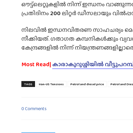
ഔട്ട്ലെറ്റുകളിൽ നിന്ന് ഇന്ധനം വാങ്ങുന്
പ്രതിദിനം
200
ലിറ്റർ ഡീസലായും വിൽപ്പന 
നിലവിൽ ഇന്ധനവിതരണ സാഹചര്യം മെച്ചപ്
നീക്കിയത്. ഗതാഗത കമ്പനികൾക്കും വ്യ
കേന്ദ്രങ്ങളിൽ നിന്ന് നിയന്ത്രണങ്ങളില്ല
Most Read|
കാരാകുറുശ്ശിയിൽ വീട്ടുപറമ്
TAGS
Iran-US Tensions
Petrol and diesel price
Petrol and Dies
0 Comments