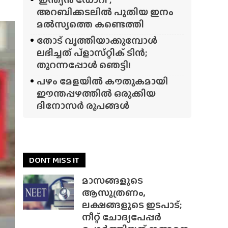
അറബിക്കടലിൽ പുതിയ ഇനം
മൽസ്യത്തെ കണ്ടെത്തി
തോട് വൃത്തിയാക്കുമ്പോൾ
ലഭിച്ചത് പ്‌ളാസ്‌റ്റിക് ടിൻ;
തുറന്നപ്പോൾ ഞെട്ടി!
പഴം മേളയിൽ കൗതുകമായി
ഈന്തപ്പഴത്തിൽ ഒരുക്കിയ
ദിനോസർ രൂപങ്ങൾ
DONT MISS IT
മാസങ്ങളുടെ
ആസൂത്രണം,
ലക്ഷങ്ങളുടെ ഇടപാട്;
നീറ്റ് ചോദ്യപേപ്പർ