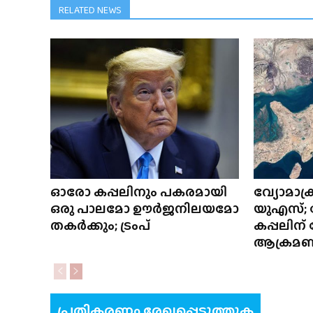
RELATED NEWS
ഓരോ കപ്പലിനും പകരമായി
വ്യോമാക്ര
ഒരു പാലമോ ഊർജനിലയമോ
യുഎസ്;
തകർക്കും; ട്രംപ്
കപ്പലിന
ആക്രമ
പ്രതികരണം രേഖപ്പെടുത്തുക