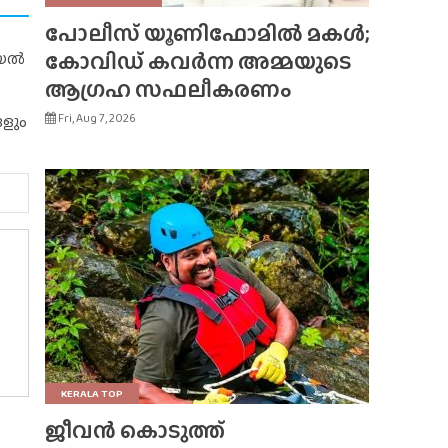
പോലീസ് യൂണിഫോമിൽ മകൾ;
കോവിഡ് കവർന്ന അമ്മയുടെ
റിയൽ
ആഗ്രഹ സഫലീകരണം
Fri, Aug 7, 2026
ങളും
KERALA TOP
ജീവൻ കൊടുത്ത്