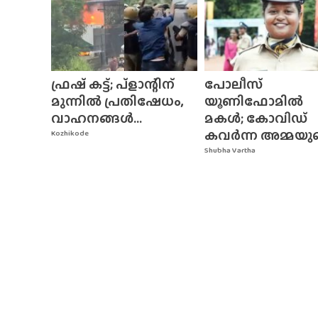
ഫ്രഷ് കട്ട്; പ്ളാന്റിന്
പോലീസ്
മുന്നിൽ പ്രതിഷേധം,
യൂണിഫോമിൽ
വാഹനങ്ങൾ...
മകൾ; കോവിഡ്
കവർന്ന അമ്മയുടെ
Kozhikode
Shubha Vartha