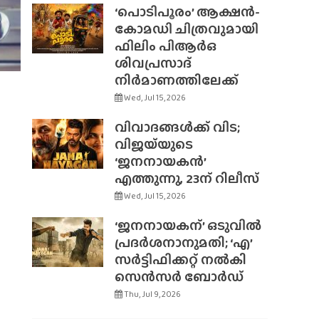
‘പൊടിപൂരം’ ആക്ഷൻ-
കോമഡി ചിത്രവുമായി
ഫിലിം പിആർഒ
ശിവപ്രസാദ്
നിർമാണത്തിലേക്ക്
Wed, Jul 15, 2026
വിവാദങ്ങൾക്ക് വിട;
വിജയ്‌യുടെ
‘ജനനായകൻ’
എത്തുന്നു, 23ന് റിലീസ്
Wed, Jul 15, 2026
‘ജനനായകന്’ ഒടുവിൽ
പ്രദർശനാനുമതി; ‘എ’
സർട്ടിഫിക്കറ്റ് നൽകി
സെൻസർ ബോർഡ്
Thu, Jul 9, 2026