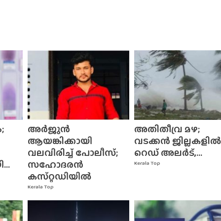
;
അർജുൻ
അതിതീവ്ര മഴ;
ആയങ്കിക്കായി
വടക്കൻ ജില്ലകളിൽ
വലവിരിച്ച് പോലീസ്;
റെഡ് അലർട്,...
..
സഹോദരൻ
Kerala Top
കസ്‌റ്റഡിയിൽ
Kerala Top