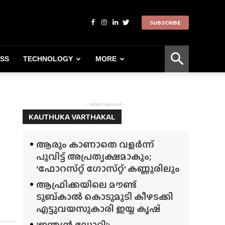
SUBSCRIBE
ESS
TECHNOLOGY
MORE
- Advertisement -
KAUTHUKA VARTHAKAL
ആരും കാണാതെ വളർന്ന്
പൂവിട്ട് അപ്രത്യക്ഷമാകും;
‘ഫോറസ്‌റ്റ്‌ ഗോസ്‌റ്റ്’ കണ്ണൂരിലും
ആഫ്രിക്കയിലെ മൗണ്ട്
ടുബ്‌കാൽ കൊടുമുടി കീഴടക്കി
എട്ടുവയസുകാരി ഇയ്യ കൃഷ്
‘ഇന്ത്യൻ ഡോറി’;