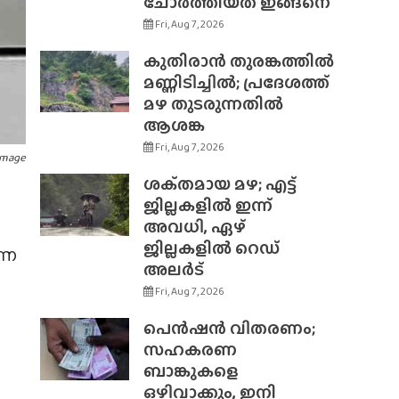
ചോർത്തിയത് ഇങ്ങനെ
Fri, Aug 7, 2026
കുതിരാൻ തുരങ്കത്തിൽ
മണ്ണിടിച്ചിൽ; പ്രദേശത്ത്
മഴ തുടരുന്നതിൽ
ആശങ്ക
Fri, Aug 7, 2026
Image
ശക്‌തമായ മഴ; എട്ട്
ജില്ലകളിൽ ഇന്ന്
അവധി, ഏഴ്
ജില്ലകളിൽ റെഡ്
്ന
അലർട്
Fri, Aug 7, 2026
പെൻഷൻ വിതരണം;
സഹകരണ
ബാങ്കുകളെ
ഒഴിവാക്കും, ഇനി