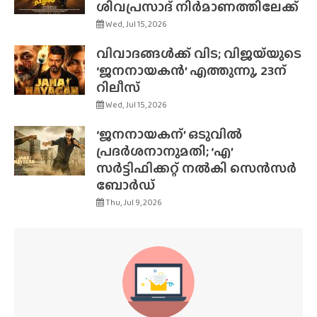
ശിവപ്രസാദ് നിർമാണത്തിലേക്ക്
Wed, Jul 15, 2026
വിവാദങ്ങൾക്ക് വിട; വിജയ്‌യുടെ
‘ജനനായകൻ’ എത്തുന്നു, 23ന്
റിലീസ്
Wed, Jul 15, 2026
‘ജനനായകന്’ ഒടുവിൽ
പ്രദർശനാനുമതി; ‘എ’
സർട്ടിഫിക്കറ്റ് നൽകി സെൻസർ
ബോർഡ്
Thu, Jul 9, 2026