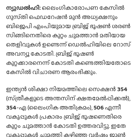
ന്യൂഡൽഹി:
ലൈംഗികാരോപണ കേസിൽ
ഗുസ്‌തി ഫെഡറേഷൻ മുൻ അധ്യക്ഷനും
ബിജെപി എംപിയുമായ ബ്രിജ് ഭൂഷൺ ശരൺ
സിങ്ങിനെതിരെ കുറ്റം ചുമത്താൻ മതിയായ
തെളിവുകൾ ഉണ്ടെന്ന് ഡെൽഹിയിലെ റോസ്
അവന്യൂ കോടതി. ബ്രിജ് ഭൂഷൺ
കുറ്റക്കാരനെന്ന് കോടതി കണ്ടെത്തിയതോടെ
കേസിൽ വിചാരണ ആരംഭിക്കും.
ഇന്ത്യൻ ശിക്ഷാ നിയമത്തിലെ സെക്ഷൻ
354
(സ്‌ത്രീകളുടെ അന്തസിന് ക്ഷതമേൽപ്പിക്കൽ),
354
-എ (ലൈംഗിക അതിക്രമം),
506
എന്നീ
വകുപ്പുകൾ പ്രകാരം ബ്രിജ് ഭൂഷണെതിരെ
കുറ്റം ചുമത്താൻ കോടതി ഉത്തരവിട്ടു. ഇതേ
വകുപ്പുകൾ ചുമത്തി കഴിഞ്ഞ വർഷം ജൂൺ