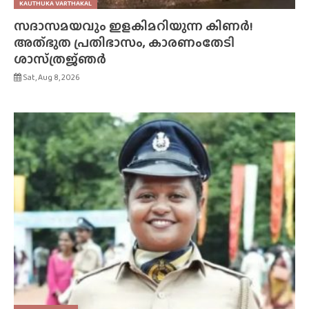
KAUTHUKA VARTHAKAL
സദാസമയവും ഇളകിമറിയുന്ന കിണർ!
അത്‌ഭുത പ്രതിഭാസം, കാരണംതേടി
ശാസ്‌ത്രജ്‌ഞർ
Sat, Aug 8, 2026