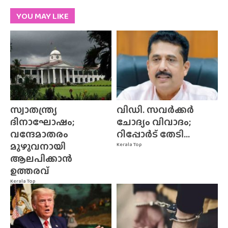
YOU MAY LIKE
സ്വാതന്ത്ര്യ
വിഡി. സവർക്കർ
ദിനാഘോഷം;
ചോദ്യം വിവാദം;
വന്ദേമാതരം
റിപ്പോർട് തേടി...
മുഴുവനായി
Kerala Top
ആലപിക്കാൻ
ഉത്തരവ്
Kerala Top