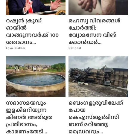
റഷ്യൻ ക്രൂഡ്
രഹസ്യ വിവരങ്ങൾ
ഓയിൽ
ചോർത്തി;
വാങ്ങുന്നവർക്ക് 100
വ്യോമസേന വിങ്‌
ശതമാനം...
കമാൻഡർ...
Loka Jalakam
National
സദാസമയവും
ബെംഗളൂരുവിലേക്ക്
ഇളകിമറിയുന്ന
പോയ
കിണർ! അത്‌ഭുത
കെഎസ്ആർടിസി
പ്രതിഭാസം,
ബസ് മറിഞ്ഞു;
കാരണംതേടി...
ഡ്രൈവറും...