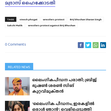
മദ്രാസ് ഹൈക്കോടതി
TAGS
vinesh phogat
wrestlers protest
Brij bhushan Sharan Singh
Sakshi Malik
wrestlers protest against Brij Bhushan
0 Comments
RELATED NEWS
ലൈംഗികപീഡന പരാതി; ബ്രിജ്
ഭൂഷൺ ശരൺ സിങ്
കുറ്റവിമുക്‌തൻ
‘ലൈംഗിക പീഡനം, ഇരകളിൽ
ഒരാൾ ഞാൻ’; വെളിപ്പെടുത്തി