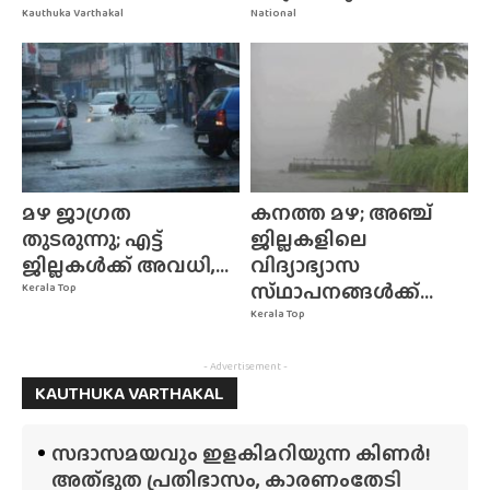
Kauthuka Varthakal
National
മഴ ജാഗ്രത
കനത്ത മഴ; അഞ്ച്
തുടരുന്നു; എട്ട്
ജില്ലകളിലെ
ജില്ലകൾക്ക് അവധി,...
വിദ്യാഭ്യാസ
സ്‌ഥാപനങ്ങൾക്ക്‌...
Kerala Top
Kerala Top
- Advertisement -
KAUTHUKA VARTHAKAL
സദാസമയവും ഇളകിമറിയുന്ന കിണർ!
അത്‌ഭുത പ്രതിഭാസം, കാരണംതേടി