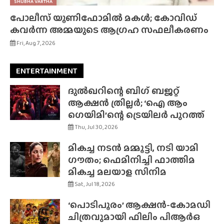
SHUBHA VARTHA
പോലീസ് യൂണിഫോമിൽ മകൾ; കോവിഡ്
കവർന്ന അമ്മയുടെ ആഗ്രഹ സഫലീകരണം
Fri, Aug 7, 2026
ENTERTAINMENT
ദുൽഖറിന്റെ ബിഗ് ബജറ്റ്
ആക്ഷൻ ത്രില്ലർ; ‘ഐ ആം
ഗെയിമി’ന്റെ ട്രെയിലർ പുറത്ത്
Thu, Jul 30, 2026
മികച്ച നടൻ മമ്മൂട്ടി, നടി യാമി
ഗൗതം; ഫെമിനിച്ചി ഫാത്തിമ
മികച്ച മലയാള സിനിമ
Sat, Jul 18, 2026
‘പൊടിപൂരം’ ആക്ഷൻ-കോമഡി
ചിത്രവുമായി ഫിലിം പിആർഒ