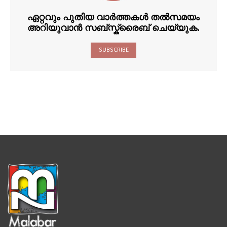
ഏറ്റവും പുതിയ വാർത്തകൾ തൽസമയം
അറിയുവാൻ സബ്സ്ക്രൈബ് ചെയ്യുക.
SUBSCRIBE