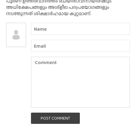
പൂർണ ഉത്തരവാദിത്തം രചയിതാവിനായിരിക്കും.
അധിക്ഷേപങ്ങളും അശ്‌ളീല പദപ്രയോഗങ്ങളും
നടത്തുന്നത് ശിക്ഷാർഹമായ കുറ്റമാണ്.
POST COMMENT