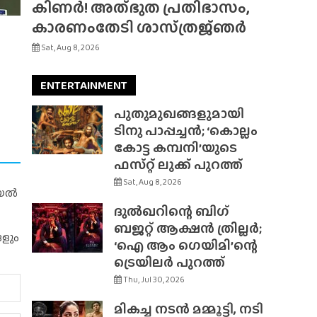
കിണർ! അത്‌ഭുത പ്രതിഭാസം,
കാരണംതേടി ശാസ്‌ത്രജ്‌ഞർ
Sat, Aug 8, 2026
ENTERTAINMENT
പുതുമുഖങ്ങളുമായി
ടിനു പാപ്പച്ചൻ; ‘കൊല്ലം
കോട്ട കമ്പനി’യുടെ
ഫസ്‌റ്റ് ലുക്ക് പുറത്ത്
Sat, Aug 8, 2026
റിയൽ
ദുൽഖറിന്റെ ബിഗ്
ബജറ്റ് ആക്ഷൻ ത്രില്ലർ;
ങളും
‘ഐ ആം ഗെയിമി’ന്റെ
ട്രെയിലർ പുറത്ത്
Thu, Jul 30, 2026
മികച്ച നടൻ മമ്മൂട്ടി, നടി