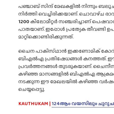
പഞ്ചാബ് സിന്ദ് മേഖകളിൽ നിന്നും ബല
നിർത്തി വെച്ചിരിക്കയാണ്. ചൊവാഴ്‌ച രാവി
1200
കിലോമീറ്റർ സഞ്ചരിച്ചാണ് പെഷവാറ
പാതയാണ്. ഇപ്പോൾ പ്രത്യേക തീവണ്ടി ഉപ
മാറ്റിക്കൊണ്ടിരിക്കുന്നത്.
ചൈന പാകിസ്‌ഥാൻ ഇക്കണോമിക് കോ
ബിഎൽഎ പ്രതിഷേധങ്ങൾ കനത്തത്. ഈ
പ്രവർത്തനങ്ങൾ തുടരുകയാണ്. ചൈനീസ് 
കഴിഞ്ഞ മാസങ്ങളിൽ ബിഎൽഎ ആക്രമണം 
നടക്കുന്ന ഈ മേഖലയിൽ കഴിഞ്ഞ വർഷം 
ചെയ്യപ്പെട്ടു.
KAUTHUKAM |
124ആം വയസിലും ചുറുചുറു