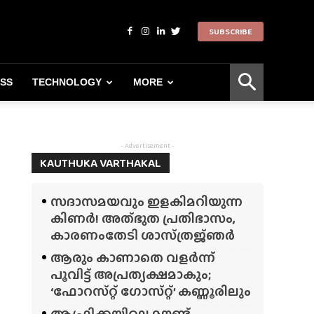
SUBSCRIBE
ESS
TECHNOLOGY
MORE
- Advertisement -
KAUTHUKA VARTHAKAL
സദാസമയവും ഇളകിമറിയുന്ന
കിണർ! അത്‌ഭുത പ്രതിഭാസം,
കാരണംതേടി ശാസ്‌ത്രജ്‌ഞർ
ആരും കാണാതെ വളർന്ന്
പൂവിട്ട് അപ്രത്യക്ഷമാകും;
‘ഫോറസ്‌റ്റ്‌ ഗോസ്‌റ്റ്’ കണ്ണൂരിലും
ആഫ്രിക്കയിലെ മൗണ്ട്