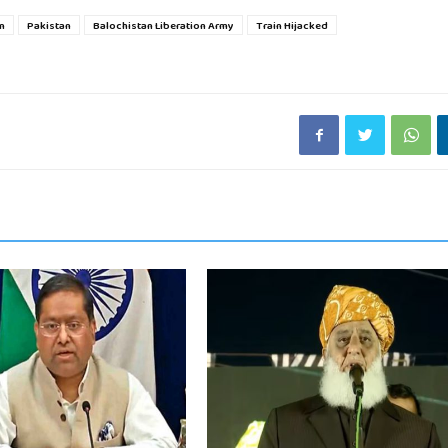
an
Pakistan
Balochistan Liberation Army
Train Hijacked