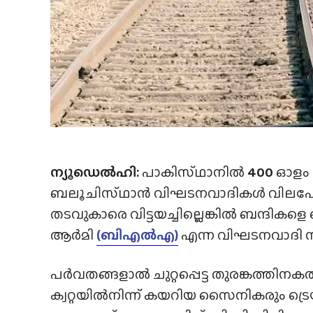
ന്യൂഡെൽഹി:
പാകിസ്‌ഥാനിൽ
400
ഓളം യ
ബലൂചിസ്‌ഥാൻ വിഘടനവാദികൾ വിലപേശ
തടവുകാരെ വിട്ടയച്ചില്ലെങ്കില്‍ ബന്ദ
ആർമി
(ബിഎൽഎ)
എന്ന വിഘടനവാദി സം
പര്‍വതങ്ങളാൽ ചുറ്റപ്പെട്ട തുരങ്കത്തിനകത്
ക്വറ്റയില്‍നിന്ന് കയറിയ സൈനികരും ട്