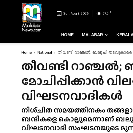
Malabar
News
C
Sun, Aug 9, 2026
37.3
–
Most
Reliable
&
HOME
MALABAR
KERAL
Dependable
News
Home
National
തീവണ്ടി റാഞ്ചൽ; ബലൂചി തടവുകാരെ
Portal
തീവണ്ടി റാഞ്ചൽ;
മോചിപ്പിക്കാൻ വി
വിഘടനവാദികൾ
നിശ്‌ചിത സമയത്തിനകം തങ്ങളാവശ്യ
ബന്ദികളെ കൊല്ലുമെന്നാണ് 
വിഘടനവാദി സംഘടനയുടെ മുന്നറി