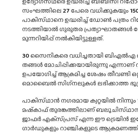
ഉദ്യോഗസ്‌ഥരെ ഉദ്ധരിച്ച് ബിബിസി റിപ്പ
സംഘത്തിലെ
27
പേരെ വധിക്കുകയും
15
പാകിസ്‌ഥാനെ ഉദ്ധരിച്ച് ഡോൺ പത്രം റിപ്പോർട
നടത്തിയാല്‍ ഗുരുതര പ്രത്യാഘാതങ്ങൾ
മുന്നറിയിപ്പ് നല്‍കിയിട്ടുള്ളത്.
30
സൈനികരെ വധിച്ചതായി ബിഎൽഎ അവകാശപ്
തങ്ങൾ മോചിപ്പിക്കയായിരുന്നു എന്നാണ് 
ഉപയോഗിച്ച് ആക്രമിച്ച ശേഷം തീവണ്ടി ഒറ്റപ
മൊബൈൽ സിഗ്‌നലുകൾ ലഭിക്കാത്ത ഭൂപ്രദ
പാകിസ്‌ഥാൻ നഗരമായ ക്വറ്റയിൽ നിന്നും
മഷ്‌കാഫ് തുരങ്കത്തിലാണ് ബലൂചിസ്‌ഥാ
ജാഫർ എക്​സ്​പ്രസ്‌ എന്ന ഈ ട്രെയിൻ ഇ
ഗാർഡുകളും റാഞ്ചികളുടെ ആക്രമണത്തിൽ ക