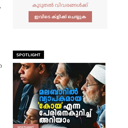
കൂടുതൽ വിവരങ്ങൾക്ക്
ം
ഇവിടെ ക്ളിക്ക്‌ ചെയ്യുക
SPOTLIGHT
ണ
SPOTLIGHT