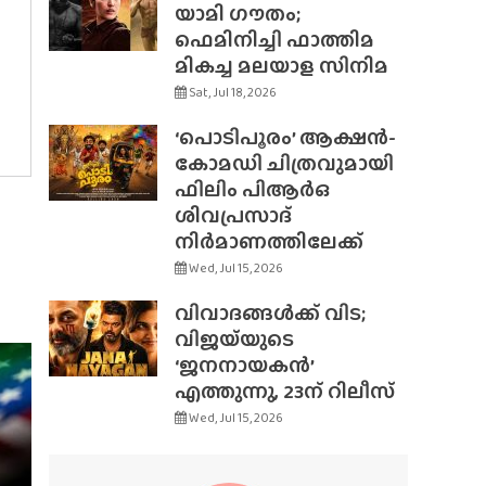
യാമി ഗൗതം;
ഫെമിനിച്ചി ഫാത്തിമ
മികച്ച മലയാള സിനിമ
Sat, Jul 18, 2026
‘പൊടിപൂരം’ ആക്ഷൻ-
കോമഡി ചിത്രവുമായി
ഫിലിം പിആർഒ
ശിവപ്രസാദ്
നിർമാണത്തിലേക്ക്
Wed, Jul 15, 2026
വിവാദങ്ങൾക്ക് വിട;
വിജയ്‌യുടെ
‘ജനനായകൻ’
എത്തുന്നു, 23ന് റിലീസ്
Wed, Jul 15, 2026