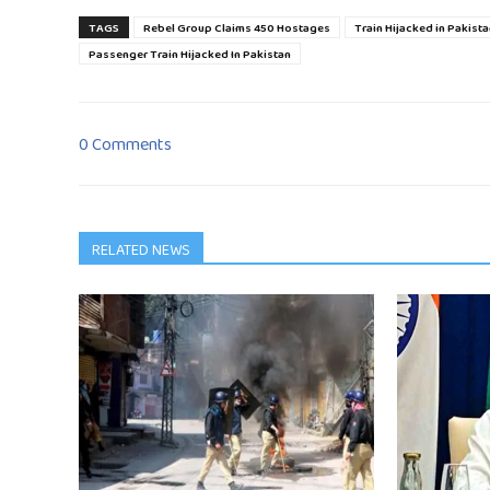
TAGS
Rebel Group Claims 450 Hostages
Train Hijacked in Pakist
Passenger Train Hijacked In Pakistan
0 Comments
RELATED NEWS