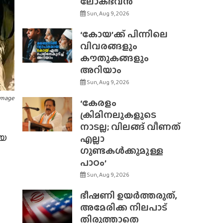
ലോക്‌ഭവൻ
Sun, Aug 9, 2026
‘കോയ’ക്ക് പിന്നിലെ
വിവരങ്ങളും
കൗതുകങ്ങളും
അറിയാം
Sun, Aug 9, 2026
image
‘കേരളം
ക്രിമിനലുകളുടെ
നാടല്ല; വിലങ്ങ് വീണത്
ീയ
എല്ലാ
ഗുണ്ടകൾക്കുമുള്ള
പാഠം’
Sun, Aug 9, 2026
ഭീഷണി ഉയർത്തരുത്,
അമേരിക്ക നിലപാട്
തിരുത്താതെ