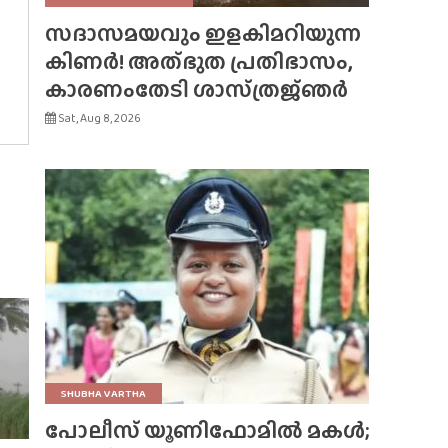
സദാസമയവും ഇളകിമറിയുന്ന
കിണർ! അത്‌ഭുത പ്രതിഭാസം,
കാരണംതേടി ശാസ്‌ത്രജ്‌ഞർ
Sat, Aug 8, 2026
SHUBHA VARTHA
പോലീസ് യൂണിഫോമിൽ മകൾ;