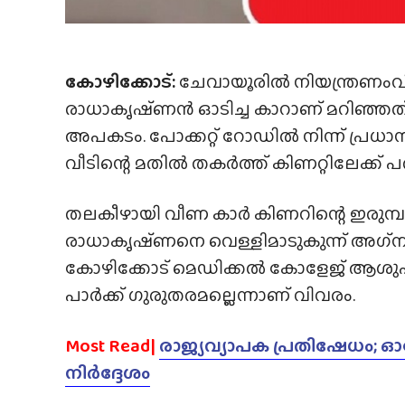
കോഴിക്കോട്:
ചേവായൂരിൽ നിയന്ത്രണംവിട്
രാധാകൃഷ്‌ണൻ ഓടിച്ച കാറാണ് മറിഞ്ഞത്
അപകടം. പോക്കറ്റ് റോഡിൽ നിന്ന് പ്രധ
വീടിന്റെ മതിൽ തകർത്ത് കിണറ്റിലേക്ക് പ
തലകീഴായി വീണ കാർ കിണറിന്റെ ഇരുമ്പു ന
രാധാകൃഷ്‌ണനെ വെള്ളിമാടുകുന്ന് അഗ്‌ന
കോഴിക്കോട് മെഡിക്കൽ കോളേജ് ആശുപത്ര
പാർക്ക് ഗുരുതരമല്ലെന്നാണ് വിവരം.
Most Read|
രാജ്യവ്യാപക പ്രതിഷേധം; ഓ
നിർദ്ദേശം