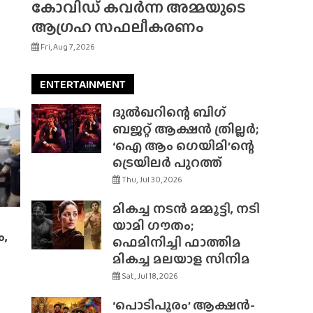
കോവിഡ് കവർന്ന അമ്മയുടെ
ആഗ്രഹ സഫലീകരണം
Fri, Aug 7, 2026
ENTERTAINMENT
ദുൽഖറിന്റെ ബിഗ്
ബജറ്റ് ആക്ഷൻ ത്രില്ലർ;
‘ഐ ആം ഗെയിമി’ന്റെ
ട്രെയിലർ പുറത്ത്
Thu, Jul 30, 2026
മികച്ച നടൻ മമ്മൂട്ടി, നടി
യാമി ഗൗതം;
ം,
ഫെമിനിച്ചി ഫാത്തിമ
മികച്ച മലയാള സിനിമ
Sat, Jul 18, 2026
‘പൊടിപൂരം’ ആക്ഷൻ-