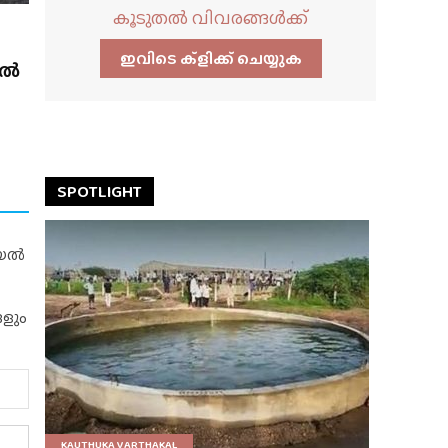
കൂടുതൽ വിവരങ്ങൾക്ക്
ഇവിടെ ക്ളിക്ക്‌ ചെയ്യുക
ിൽ
SPOTLIGHT
റിയൽ
ങളും
KAUTHUKA VARTHAKAL