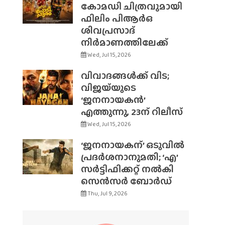
കോമഡി ചിത്രവുമായി
ഫിലിം പിആർഒ
ശിവപ്രസാദ്
നിർമാണത്തിലേക്ക്
Wed, Jul 15, 2026
വിവാദങ്ങൾക്ക് വിട;
വിജയ്‌യുടെ
‘ജനനായകൻ’
എത്തുന്നു, 23ന് റിലീസ്
Wed, Jul 15, 2026
‘ജനനായകന്’ ഒടുവിൽ
പ്രദർശനാനുമതി; ‘എ’
സർട്ടിഫിക്കറ്റ് നൽകി
സെൻസർ ബോർഡ്
Thu, Jul 9, 2026