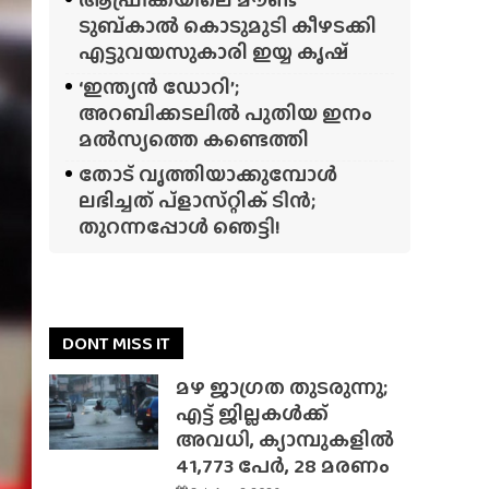
ടുബ്‌കാൽ കൊടുമുടി കീഴടക്കി
എട്ടുവയസുകാരി ഇയ്യ കൃഷ്
‘ഇന്ത്യൻ ഡോറി’;
അറബിക്കടലിൽ പുതിയ ഇനം
മൽസ്യത്തെ കണ്ടെത്തി
തോട് വൃത്തിയാക്കുമ്പോൾ
ലഭിച്ചത് പ്‌ളാസ്‌റ്റിക് ടിൻ;
തുറന്നപ്പോൾ ഞെട്ടി!
DONT MISS IT
മഴ ജാഗ്രത തുടരുന്നു;
എട്ട് ജില്ലകൾക്ക്
അവധി, ക്യാമ്പുകളിൽ
41,773 പേർ, 28 മരണം