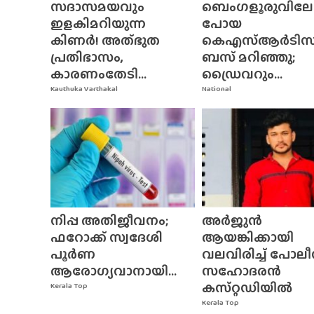
സദാസമയവും
ബെംഗളൂരുവിലേക്
ഇളകിമറിയുന്ന
പോയ
കിണർ! അത്‌ഭുത
കെഎസ്ആർടിസ
പ്രതിഭാസം,
ബസ് മറിഞ്ഞു;
കാരണംതേടി...
ഡ്രൈവറും...
Kauthuka Varthakal
National
നിപ്പ അതിജീവനം;
അർജുൻ
ഫറോക്ക് സ്വദേശി
ആയങ്കിക്കായി
പൂർണ
വലവിരിച്ച് പോലീ
ആരോഗ്യവാനായി...
സഹോദരൻ
കസ്‌റ്റഡിയിൽ
Kerala Top
Kerala Top