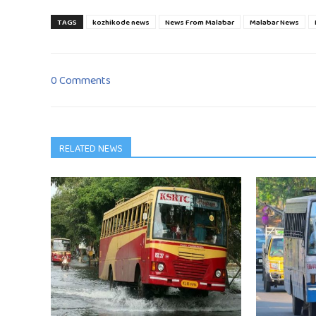
TAGS
kozhikode news
News From Malabar
Malabar News
0 Comments
RELATED NEWS