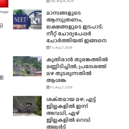
Sat, Aug 8, 2026
മാസങ്ങളുടെ
Image
ആസൂത്രണം,
ി
ലക്ഷങ്ങളുടെ ഇടപാട്;
നീറ്റ് ചോദ്യപേപ്പർ
ചോർത്തിയത് ഇങ്ങനെ
Fri, Aug 7, 2026
കുതിരാൻ തുരങ്കത്തിൽ
മണ്ണിടിച്ചിൽ; പ്രദേശത്ത്
മഴ തുടരുന്നതിൽ
ളെ
ആശങ്ക
Fri, Aug 7, 2026
ശക്‌തമായ മഴ; എട്ട്
ജില്ലകളിൽ ഇന്ന്
അവധി, ഏഴ്
ജില്ലകളിൽ റെഡ്
അലർട്