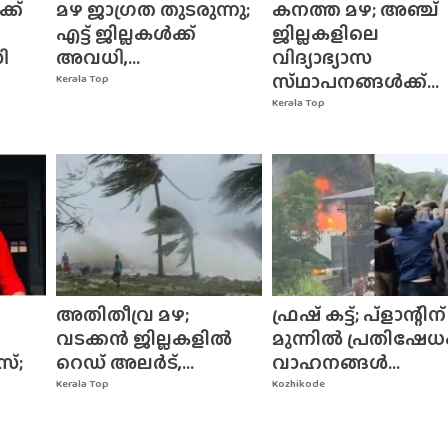
ക്
മഴ ജാഗ്രത തുടരുന്നു;
കനത്ത മഴ; അഞ്ച്
എട്ട് ജില്ലകൾക്ക്
ജില്ലകളിലെ
ി
അവധി,...
വിദ്യാഭ്യാസ
സ്‌ഥാപനങ്ങൾക്ക്‌...
Kerala Top
Kerala Top
അതിതീവ്ര മഴ;
ഫ്രഷ് കട്ട്; പ്ളാന്റിന്
വടക്കൻ ജില്ലകളിൽ
മുന്നിൽ പ്രതിഷേധ
സ്;
റെഡ് അലർട്,...
വാഹനങ്ങൾ...
Kerala Top
Kozhikode