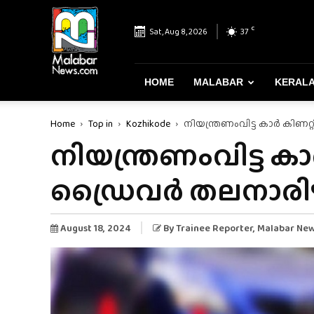
Malabar
News
C
Sat, Aug 8, 2026
37
–
Most
Reliable
&
HOME
MALABAR
KERAL
Dependable
News
Home
Top in
Kozhikode
നിയന്ത്രണംവിട്ട കാർ കിണറ്റി
Portal
നിയന്ത്രണംവിട്ട കാ
ഡ്രൈവർ തലനാരിഴയ്‌ക
August 18, 2024
By
Trainee Reporter
, Malabar Ne