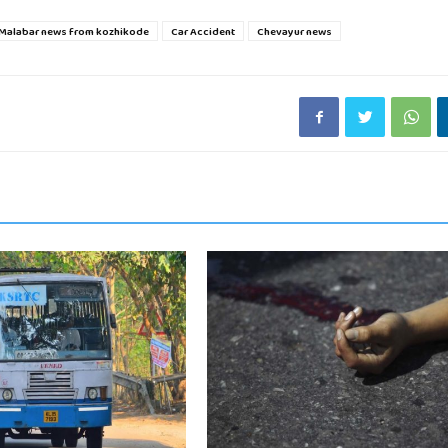
Malabar news from kozhikode
Car Accident
Chevayur news