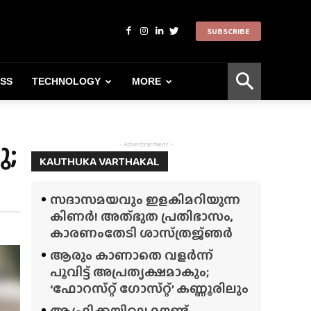
SUBSCRIBE
ESS
TECHNOLOGY
MORE
ു;
- Advertisement -
KAUTHUKA VARTHAKAL
സദാസമയവും ഇളകിമറിയുന്ന
കിണർ! അത്‌ഭുത പ്രതിഭാസം,
കാരണംതേടി ശാസ്‌ത്രജ്‌ഞർ
ആരും കാണാതെ വളർന്ന്
പൂവിട്ട് അപ്രത്യക്ഷമാകും;
‘ഫോറസ്‌റ്റ്‌ ഗോസ്‌റ്റ്’ കണ്ണൂരിലും
ആഫ്രിക്കയിലെ മൗണ്ട്