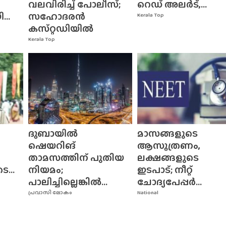
വലവിരിച്ച് പോലീസ്;
റെഡ് അലർട്,...
..
സഹോദരൻ
Kerala Top
കസ്‌റ്റഡിയിൽ
Kerala Top
ദുബായിൽ
മാസങ്ങളുടെ
ഷെയറിങ്
ആസൂത്രണം,
താമസത്തിന് പുതിയ
ലക്ഷങ്ങളുടെ
...
നിയമം;
ഇടപാട്; നീറ്റ്
പാലിച്ചില്ലെങ്കിൽ...
ചോദ്യപേപ്പർ...
പ്രവാസി ലോകം
National