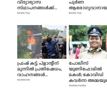
വിദ്യാഭ്യാസ
പൂർണ
സ്‌ഥാപനങ്ങൾക്ക്‌...
ആരോഗ്യവാനായി.
Kerala Top
Kerala Top
ഫ്രഷ് കട്ട്; പ്ളാന്റിന്
പോലീസ്
മുന്നിൽ പ്രതിഷേധം,
യൂണിഫോമിൽ
വാഹനങ്ങൾ...
മകൾ; കോവിഡ്
കവർന്ന അമ്മയുടെ
Kozhikode
Shubha Vartha