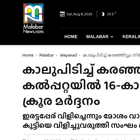
Malabar
News
C
Sat, Aug 8, 2026
33.9
–
Most
Reliable
&
HOME
MALABAR
KERAL
Dependable
News
Home
Malabar
Wayanad
കാലുപിടിച്ച് കരഞ്ഞിട്ടും നി
Portal
കാലുപിടിച്ച് കരഞ്ഞി
കൽപ്പറ്റയിൽ 16-കാ
ക്രൂര മർദ്ദനം
ഇരട്ടപ്പേര് വിളിച്ചെന്നും മോശ
കുട്ടിയെ വിളിച്ചുവരുത്തി സംഘം 