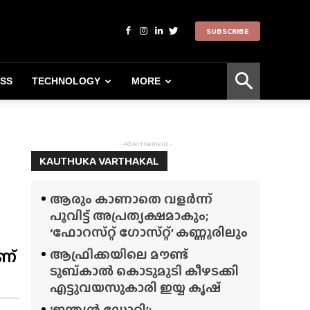
SUBSCRIBE
ESS
TECHNOLOGY
MORE
- Advertisement -
KAUTHUKA VARTHAKAL
ആരും കാണാതെ വളർന്ന്
പൂവിട്ട് അപ്രത്യക്ഷമാകും;
‘ഫോറസ്‌റ്റ്‌ ഗോസ്‌റ്റ്’ കണ്ണൂരിലും
ണ്
ആഫ്രിക്കയിലെ മൗണ്ട്
ടുബ്‌കാൽ കൊടുമുടി കീഴടക്കി
എട്ടുവയസുകാരി ഇയ്യ കൃഷ്
‘ഇന്ത്യൻ ഡോറി’;