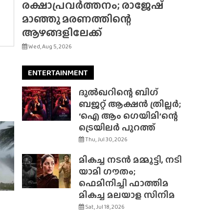
രക്ഷാപ്രവർത്തനം; രാജേഷ്
മാഞ്ഞു മരണത്തിന്റെ
ആഴങ്ങളിലേക്ക്
Wed, Aug 5, 2026
ENTERTAINMENT
ദുൽഖറിന്റെ ബിഗ്
ബജറ്റ് ആക്ഷൻ ത്രില്ലർ;
‘ഐ ആം ഗെയിമി’ന്റെ
ട്രെയിലർ പുറത്ത്
Thu, Jul 30, 2026
മികച്ച നടൻ മമ്മൂട്ടി, നടി
യാമി ഗൗതം;
ഫെമിനിച്ചി ഫാത്തിമ
മികച്ച മലയാള സിനിമ
Sat, Jul 18, 2026