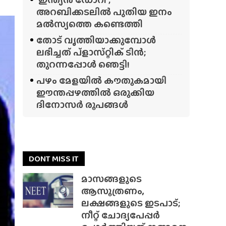
അറബിക്കടലിൽ പുതിയ ഇനം
മൽസ്യത്തെ കണ്ടെത്തി
തോട് വൃത്തിയാക്കുമ്പോൾ
ലഭിച്ചത് പ്‌ളാസ്‌റ്റിക് ടിൻ;
തുറന്നപ്പോൾ ഞെട്ടി!
പഴം മേളയിൽ കൗതുകമായി
ഈന്തപ്പഴത്തിൽ ഒരുക്കിയ
ദിനോസർ രൂപങ്ങൾ
DONT MISS IT
മാസങ്ങളുടെ
ആസൂത്രണം,
ലക്ഷങ്ങളുടെ ഇടപാട്;
നീറ്റ് ചോദ്യപേപ്പർ