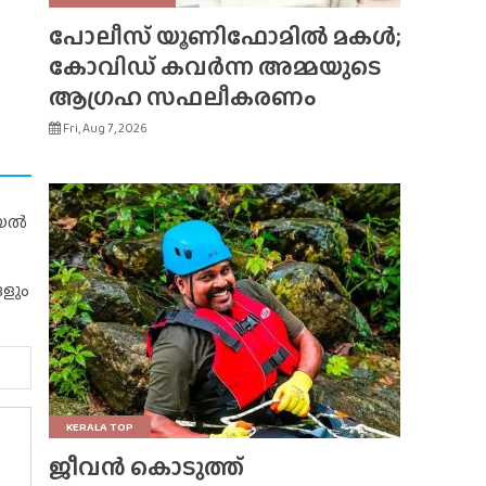
പോലീസ് യൂണിഫോമിൽ മകൾ;
കോവിഡ് കവർന്ന അമ്മയുടെ
ആഗ്രഹ സഫലീകരണം
Fri, Aug 7, 2026
റിയൽ
ങളും
KERALA TOP
ജീവൻ കൊടുത്ത്