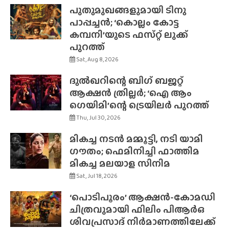
പുതുമുഖങ്ങളുമായി ടിനു
പാപ്പച്ചൻ; ‘കൊല്ലം കോട്ട
കമ്പനി’യുടെ ഫസ്‌റ്റ് ലുക്ക്
പുറത്ത്
Sat, Aug 8, 2026
ദുൽഖറിന്റെ ബിഗ് ബജറ്റ്
ആക്ഷൻ ത്രില്ലർ; ‘ഐ ആം
ഗെയിമി’ന്റെ ട്രെയിലർ പുറത്ത്
Thu, Jul 30, 2026
മികച്ച നടൻ മമ്മൂട്ടി, നടി യാമി
ഗൗതം; ഫെമിനിച്ചി ഫാത്തിമ
മികച്ച മലയാള സിനിമ
Sat, Jul 18, 2026
‘പൊടിപൂരം’ ആക്ഷൻ-കോമഡി
ചിത്രവുമായി ഫിലിം പിആർഒ
ശിവപ്രസാദ് നിർമാണത്തിലേക്ക്