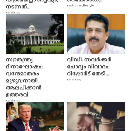
നടന്നത്...
Fashion & Lifestyle
Kerala Top
സ്വാതന്ത്ര്യ
വിഡി. സവർക്കർ
ദിനാഘോഷം;
ചോദ്യം വിവാദം;
വന്ദേമാതരം
റിപ്പോർട് തേടി...
മുഴുവനായി
Kerala Top
ആലപിക്കാൻ
ഉത്തരവ്
Kerala Top