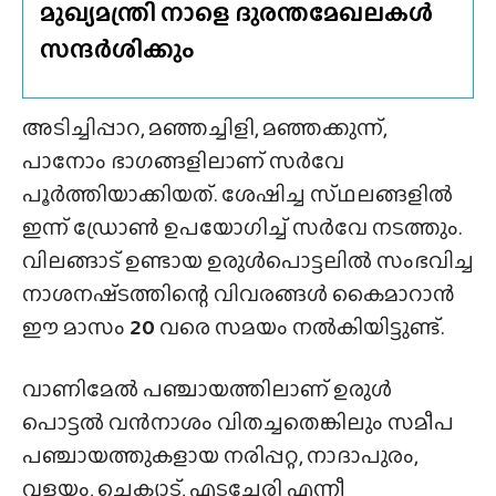
മുഖ്യമന്ത്രി നാളെ ദുരന്തമേഖലകൾ
സന്ദർശിക്കും
അടിച്ചിപ്പാറ, മഞ്ഞച്ചിളി, മഞ്ഞക്കുന്ന്,
പാനോം ഭാഗങ്ങളിലാണ് സർവേ
പൂർത്തിയാക്കിയത്. ശേഷിച്ച സ്‌ഥലങ്ങളിൽ
ഇന്ന് ഡ്രോൺ ഉപയോഗിച്ച് സർവേ നടത്തും.
വിലങ്ങാട് ഉണ്ടായ ഉരുൾപൊട്ടലിൽ സംഭവിച്ച
നാശനഷ്‌ടത്തിന്റെ വിവരങ്ങൾ കൈമാറാൻ
ഈ മാസം
20
വരെ സമയം നൽകിയിട്ടുണ്ട്.
വാണിമേൽ പഞ്ചായത്തിലാണ് ഉരുൾ
പൊട്ടൽ വൻനാശം വിതച്ചതെങ്കിലും സമീപ
പഞ്ചായത്തുകളായ നരിപ്പറ്റ, നാദാപുരം,
വളയം, ചെക്യാട്, എടച്ചേരി എന്നീ