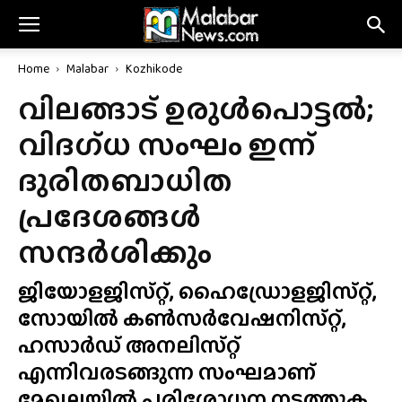
Home
Malabar
Kozhikode
വിലങ്ങാട് ഉരുൾപൊട്ടൽ;
വിദഗ്‌ധ സംഘം ഇന്ന്
ദുരിതബാധിത
പ്രദേശങ്ങൾ
സന്ദർശിക്കും
ജിയോളജിസ്‌റ്റ്, ഹൈഡ്രോളജിസ്‌റ്റ്,
സോയിൽ കൺസർവേഷനിസ്‌റ്റ്,
ഹസാർഡ് അനലിസ്‌റ്റ്
എന്നിവരടങ്ങുന്ന സംഘമാണ്
മേഖലയിൽ പരിശോധന നടത്തുക.