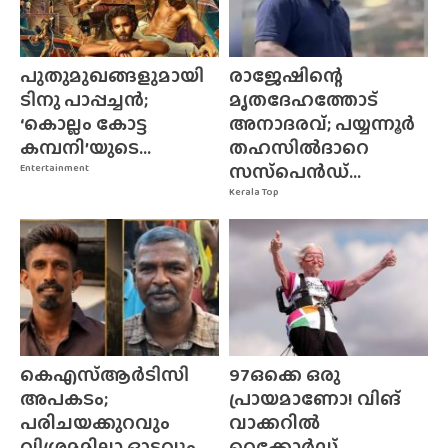
പുതുമുഖങ്ങളുമായി
രാജേഷിന്റെ
ടിനു പാപ്പച്ചൻ;
മൃതദേഹത്തോട്
‘കൊല്ലം കോട്ട
അനാദരവ്; പയ്യന്നൂർ
കമ്പനി’യുടെ...
തഹസിൽദാറെ
സസ്‌പെൻഡ്...
Entertainment
Kerala Top
കെഎസ്ആർടിസി
97ഒക്കെ ഒരു
അപകടം;
പ്രായമാണോ! വിങ്
പരിചയക്കുറവും
വാക്കറിൽ
വിശ്രമമില്ലാ ഓട്ടവും,
റെക്കോർഡ്...