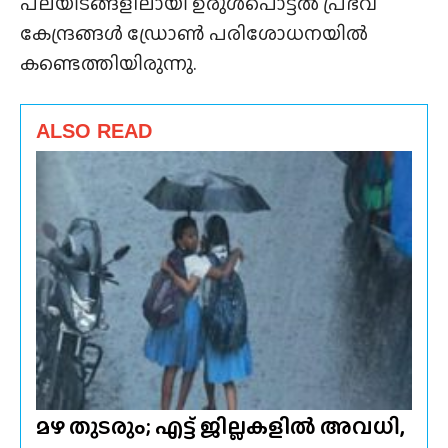
പലയിടങ്ങളിലായി ഉരുൾപൊട്ടൽ പ്രഭവ
കേന്ദ്രങ്ങൾ ഡ്രോൺ പരിശോധനയിൽ
കണ്ടെത്തിയിരുന്നു.
ALSO READ
മഴ തുടരും; എട്ട് ജില്ലകളിൽ അവധി,