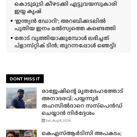
കൊടുമുടി കീഴടക്കി എട്ടുവയസുകാരി
ഇയ്യ കൃഷ്
‘ഇന്ത്യൻ ഡോറി’; അറബിക്കടലിൽ
പുതിയ ഇനം മൽസ്യത്തെ കണ്ടെത്തി
തോട് വൃത്തിയാക്കുമ്പോൾ ലഭിച്ചത്
പ്‌ളാസ്‌റ്റിക് ടിൻ; തുറന്നപ്പോൾ ഞെട്ടി!
DONT MISS IT
രാജേഷിന്റെ മൃതദേഹത്തോട്
അനാദരവ്; പയ്യന്നൂർ
തഹസിൽദാറെ സസ്‌പെൻഡ്
ചെയ്യാൻ നിർദ്ദേശം
Sat, Aug 8, 2026
കെഎസ്ആർടിസി അപകടം;