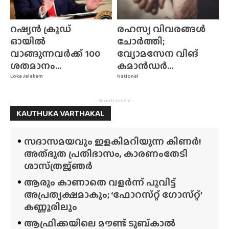
റഷ്യൻ ക്രൂഡ്
രഹസ്യ വിവരങ്ങൾ
ഓയിൽ
ചോർത്തി;
വാങ്ങുന്നവർക്ക് 100
വ്യോമസേന വിങ്‌
ശതമാനം...
കമാൻഡർ...
Loka Jalakam
National
- Advertisement -
KAUTHUKA VARTHAKAL
സദാസമയവും ഇളകിമറിയുന്ന കിണർ!
അത്‌ഭുത പ്രതിഭാസം, കാരണംതേടി
ശാസ്‌ത്രജ്‌ഞർ
ആരും കാണാതെ വളർന്ന് പൂവിട്ട്
അപ്രത്യക്ഷമാകും; ‘ഫോറസ്‌റ്റ്‌ ഗോസ്‌റ്റ്’
കണ്ണൂരിലും
ആഫ്രിക്കയിലെ മൗണ്ട് ടുബ്‌കാൽ