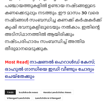
പഞ്ചായത്തുകളിൽ ഉണ്ടായ നഷ്‌ടങ്ങളുടെ
കണക്കെടുപ്പും നടത്തും. ഈ മാസം
30
വരെ
നഷ്‌ടങ്ങൾ സംബന്ധിച്ച കണക്ക് കർഷകർക്ക്
കൃഷി ഭവനുകളിലൂടെയും നൽകാം. ഇതിന്റെ
അടിസ്‌ഥാനത്തിൽ ആയിരിക്കും
നഷ്‌ടപരിഹാരം സംബന്ധിച്ച് അന്തിമ
തീരുമാനമെടുക്കുക.
Most Read|
നാഷണൽ ഹെറാൾഡ് കേസ്;
രാഹുൽ ഗാന്ധിയെ ഇഡി വീണ്ടും ചോദ്യം
ചെയ്‌തേക്കും
TAGS
kozhikode news
Kerala Landslides News
Vilangad Landslide
Landslide in Vilangad