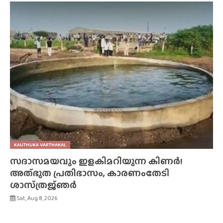
KAUTHUKA VARTHAKAL
സദാസമയവും ഇളകിമറിയുന്ന കിണർ!
അത്‌ഭുത പ്രതിഭാസം, കാരണംതേടി
ശാസ്‌ത്രജ്‌ഞർ
Sat, Aug 8, 2026