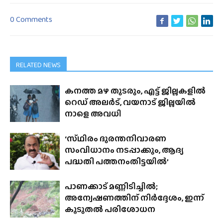
0 Comments
RELATED NEWS
കനത്ത മഴ തുടരും, എട്ട് ജില്ലകളിൽ
റെഡ് അലർട്, വയനാട് ജില്ലയിൽ
നാളെ അവധി
‘സ്‌ഥിരം ദുരന്തനിവാരണ
സംവിധാനം നടപ്പാക്കും, ആദ്യ
പദ്ധതി പത്തനംതിട്ടയിൽ’
പാണക്കാട് മണ്ണിടിച്ചിൽ;
അന്വേഷണത്തിന് നിർദ്ദേശം, ഇന്ന്
കൂടുതൽ പരിശോധന