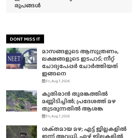
രൂപങ്ങൾ
DONT MISS IT
മാസങ്ങളുടെ ആസൂത്രണം,
ലക്ഷങ്ങളുടെ ഇടപാട്; നീറ്റ്
ചോദ്യപേപ്പർ ചോർത്തിയത്
ഇങ്ങനെ
Fri, Aug 7, 2026
കുതിരാൻ തുരങ്കത്തിൽ
മണ്ണിടിച്ചിൽ; പ്രദേശത്ത് മഴ
തുടരുന്നതിൽ ആശങ്ക
Fri, Aug 7, 2026
ശക്‌തമായ മഴ; എട്ട് ജില്ലകളിൽ
ഇന്ന് അവധി, ഏഴ് ജില്ലകളിൽ