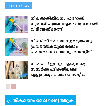
RELATED NEWS
നിപ്പ അതിജീവനം; ഫറോക്ക്
സ്വദേശി പൂർണ ആരോഗ്യവാനായി
വീട്ടിലേക്ക് മടങ്ങി
നിപ്പ ഭീതി അകലുന്നു; ആരോഗ്യ
പ്രവർത്തകയുടെ രണ്ടാം
പരിശോധനാ ഫലവും നെഗറ്റീവ്
നിപ്പയിൽ ഇന്നും ആശ്വാസം;
സമ്പർക്ക പട്ടികയിലുള്ള
എട്ടുപേരുടെ ഫലം നെഗറ്റീവ്
പ്രതികരണം രേഖപ്പെടുത്തുക