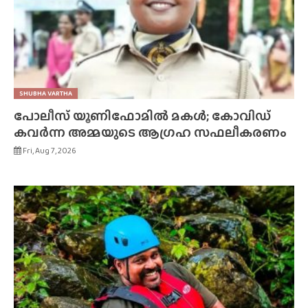
SHUBHA VARTHA
പോലീസ് യൂണിഫോമിൽ മകൾ; കോവിഡ്
കവർന്ന അമ്മയുടെ ആഗ്രഹ സഫലീകരണം
Fri, Aug 7, 2026