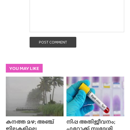
POST COMMENT
YOU MAY LIKE
കനത്ത മഴ; അഞ്ച്
നിപ്പ അതിജീവനം;
ജില്ലകളിലെ
ഫറോക്ക് സ്വദേശി