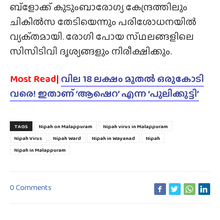
ബ്ളോക്ക് കുടുംബാരോഗ്യ കേന്ദ്രത്തിലും
ചികിൽസ തേടിയെന്നും പരിശോധനയിൽ
വ്യക്‌തമായി. രോഗി പോയ സ്‌ഥലങ്ങളിലെ
സിസിടിവി ദൃശ്യങ്ങളും നിരീക്ഷിക്കും.
Most Read|
വില 18 ലക്ഷം മുതൽ ഒരുകോടി
വരെ! ഇതാണ് ‘ആഷെറ’ എന്ന ‘പുലിക്കുട്ടി’
TAGS
Nipah on Malappuram
Nipah virus in Malappuram
Nipah Virus
Nipah Ward
Nipah in Wayanad
Nipah
Nipah in Malappuram
0 Comments