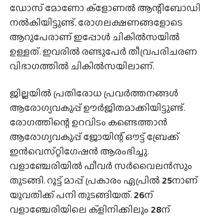
ഡോസ് മോണോ ക്ളോണൽ ആന്റിബോഡി
നൽകിയിട്ടുണ്ട്. രോഗലക്ഷണങ്ങളോടെ
ആറുപേരാണ് ഇപ്പോൾ ചികിൽസയിൽ
ഉള്ളത്. ഇവരിൽ രണ്ടുപേർ തീവ്രപരിചരണ
വിഭാഗത്തിൽ ചികിൽസയിലാണ്.
ജില്ലയിൽ പ്രതിരോധ പ്രവർത്തനങ്ങൾ
ആരോഗ്യവകുപ്പ് ഊർജിതമാക്കിയിട്ടുണ്ട്.
രോഗത്തിന്റെ ഉറവിടം കണ്ടെത്താൻ
ആരോഗ്യവകുപ്പ് ജോയിന്റ് ഔട്ട് ബ്രേക്ക്
ഇൻവെസ്‌റ്റിഗേഷൻ ആരംഭിച്ചു.
വളാഞ്ചേരിയിൽ ഫീവർ സർവൈലൻസും
തുടങ്ങി. റൂട്ട് മാപ്പ് പ്രകാരം ഏപ്രിൽ
25
നാണ്
യുവതിക്ക് പനി തുടങ്ങിയത്.
26
ന്
വളാഞ്ചേരിയിലെ ക്ളിനിക്കിലും
28
ന്