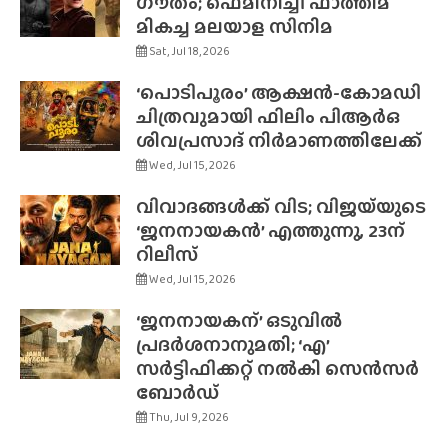
ഗൗതം; ഫെമിനിച്ചി ഫാത്തിമ
മികച്ച മലയാള സിനിമ
Sat, Jul 18, 2026
‘പൊടിപൂരം’ ആക്ഷൻ-കോമഡി
ചിത്രവുമായി ഫിലിം പിആർഒ
ശിവപ്രസാദ് നിർമാണത്തിലേക്ക്
Wed, Jul 15, 2026
വിവാദങ്ങൾക്ക് വിട; വിജയ്‌യുടെ
‘ജനനായകൻ’ എത്തുന്നു, 23ന്
റിലീസ്
Wed, Jul 15, 2026
‘ജനനായകന്’ ഒടുവിൽ
പ്രദർശനാനുമതി; ‘എ’
സർട്ടിഫിക്കറ്റ് നൽകി സെൻസർ
ബോർഡ്
Thu, Jul 9, 2026