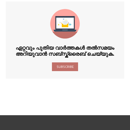
ഏറ്റവും പുതിയ വാർത്തകൾ തൽസമയം
അറിയുവാൻ സബ്സ്ക്രൈബ് ചെയ്യുക.
SUBSCRIBE