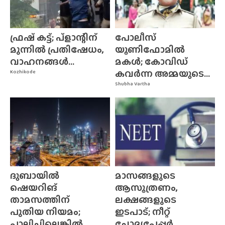
ഫ്രഷ് കട്ട്; പ്ളാന്റിന്
പോലീസ്
മുന്നിൽ പ്രതിഷേധം,
യൂണിഫോമിൽ
വാഹനങ്ങൾ...
മകൾ; കോവിഡ്
കവർന്ന അമ്മയുടെ...
Kozhikode
Shubha Vartha
ദുബായിൽ
മാസങ്ങളുടെ
ഷെയറിങ്
ആസൂത്രണം,
താമസത്തിന്
ലക്ഷങ്ങളുടെ
പുതിയ നിയമം;
ഇടപാട്; നീറ്റ്
പാലിച്ചില്ലെങ്കിൽ...
ചോദ്യപേപ്പർ...