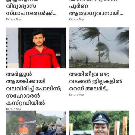
വിദ്യാഭ്യാസ
പൂർണ
സ്‌ഥാപനങ്ങൾക്ക്‌...
ആരോഗ്യവാനായി...
Kerala Top
Kerala Top
അർജുൻ
അതിതീവ്ര മഴ;
ആയങ്കിക്കായി
വടക്കൻ ജില്ലകളിൽ
വലവിരിച്ച് പോലീസ്;
റെഡ് അലർട്,...
സഹോദരൻ
Kerala Top
കസ്‌റ്റഡിയിൽ
Kerala Top