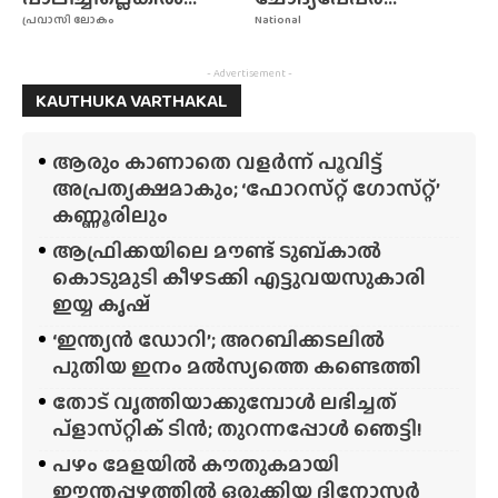
പ്രവാസി ലോകം
National
- Advertisement -
KAUTHUKA VARTHAKAL
ആരും കാണാതെ വളർന്ന് പൂവിട്ട്
അപ്രത്യക്ഷമാകും; ‘ഫോറസ്‌റ്റ്‌ ഗോസ്‌റ്റ്’
കണ്ണൂരിലും
ആഫ്രിക്കയിലെ മൗണ്ട് ടുബ്‌കാൽ
കൊടുമുടി കീഴടക്കി എട്ടുവയസുകാരി
ഇയ്യ കൃഷ്
‘ഇന്ത്യൻ ഡോറി’; അറബിക്കടലിൽ
പുതിയ ഇനം മൽസ്യത്തെ കണ്ടെത്തി
തോട് വൃത്തിയാക്കുമ്പോൾ ലഭിച്ചത്
പ്‌ളാസ്‌റ്റിക് ടിൻ; തുറന്നപ്പോൾ ഞെട്ടി!
പഴം മേളയിൽ കൗതുകമായി
ഈന്തപ്പഴത്തിൽ ഒരുക്കിയ ദിനോസർ