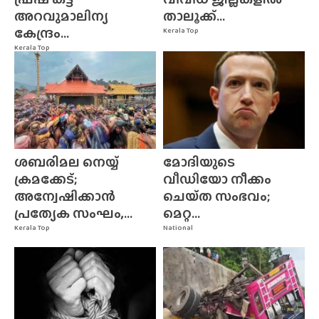
അറവുമാലിന്യ
താലൂക്ക്...
കേന്ദ്രം...
Kerala Top
Kerala Top
ശബരിമല നെയ്യ്
മോദിയുടെ
ക്രമക്കേട്;
വീഡിയോ നീക്കം
അന്വേഷിക്കാൻ
ചെയ്‌ത സംഭവം;
പ്രത്യേക സംഘം,...
മെറ്റ...
Kerala Top
National