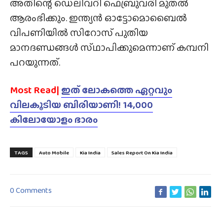
അതിന്റെ ഡെലിവറി ഫെബ്രുവരി മുതൽ
ആരംഭിക്കും. ഇന്ത്യൻ ഓട്ടോമൊബൈൽ
വിപണിയിൽ സിറോസ് പുതിയ
മാനദണ്ഡങ്ങൾ സ്‌ഥാപിക്കുമെന്നാണ് കമ്പനി
പറയുന്നത്.
Most Read|
ഇത് ലോകത്തെ ഏറ്റവും
വിലകൂടിയ ബിരിയാണി! 14,000
കിലോയോളം ഭാരം
TAGS
Auto Mobile
Kia India
Sales Report On Kia India
0 Comments