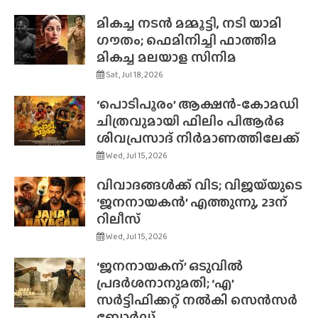
മികച്ച നടൻ മമ്മൂട്ടി, നടി യാമി
ഗൗതം; ഫെമിനിച്ചി ഫാത്തിമ
മികച്ച മലയാള സിനിമ
Sat, Jul 18, 2026
‘പൊടിപൂരം’ ആക്ഷൻ-കോമഡി
ചിത്രവുമായി ഫിലിം പിആർഒ
ശിവപ്രസാദ് നിർമാണത്തിലേക്ക്
Wed, Jul 15, 2026
വിവാദങ്ങൾക്ക് വിട; വിജയ്‌യുടെ
‘ജനനായകൻ’ എത്തുന്നു, 23ന്
റിലീസ്
Wed, Jul 15, 2026
‘ജനനായകന്’ ഒടുവിൽ
പ്രദർശനാനുമതി; ‘എ’
സർട്ടിഫിക്കറ്റ് നൽകി സെൻസർ
ബോർഡ്