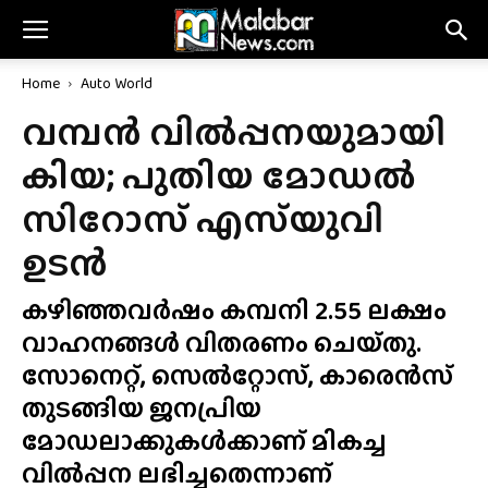
Home
Auto World
വമ്പൻ വിൽപ്പനയുമായി
കിയ; പുതിയ മോഡൽ
സിറോസ് എസ്‌യുവി
ഉടൻ
കഴിഞ്ഞവർഷം കമ്പനി 2.55 ലക്ഷം
വാഹനങ്ങൾ വിതരണം ചെയ്‌തു.
സോനെറ്റ്, സെൽറ്റോസ്, കാരെൻസ്
തുടങ്ങിയ ജനപ്രിയ
മോഡലാക്കുകൾക്കാണ് മികച്ച
വിൽപ്പന ലഭിച്ചതെന്നാണ്