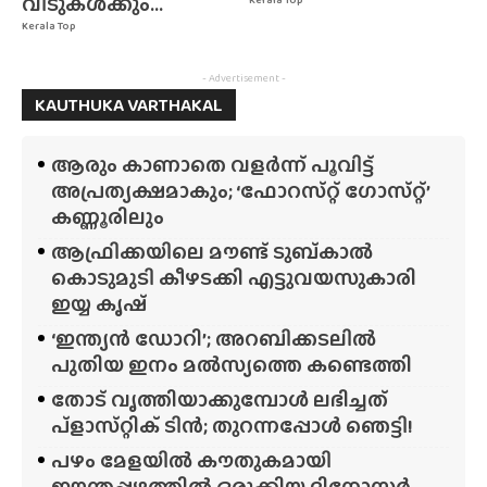
വീടുകൾക്കും...
Kerala Top
- Advertisement -
KAUTHUKA VARTHAKAL
ആരും കാണാതെ വളർന്ന് പൂവിട്ട്
അപ്രത്യക്ഷമാകും; ‘ഫോറസ്‌റ്റ്‌ ഗോസ്‌റ്റ്’
കണ്ണൂരിലും
ആഫ്രിക്കയിലെ മൗണ്ട് ടുബ്‌കാൽ
കൊടുമുടി കീഴടക്കി എട്ടുവയസുകാരി
ഇയ്യ കൃഷ്
‘ഇന്ത്യൻ ഡോറി’; അറബിക്കടലിൽ
പുതിയ ഇനം മൽസ്യത്തെ കണ്ടെത്തി
തോട് വൃത്തിയാക്കുമ്പോൾ ലഭിച്ചത്
പ്‌ളാസ്‌റ്റിക് ടിൻ; തുറന്നപ്പോൾ ഞെട്ടി!
പഴം മേളയിൽ കൗതുകമായി
ഈന്തപ്പഴത്തിൽ ഒരുക്കിയ ദിനോസർ