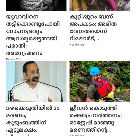
യുവാവിനെ
കുറ്റിപ്പുറം ബസ്
തട്ടിക്കൊണ്ടുപോയി
അപകടം; അമിത
മോചനദ്രവ്യം
വേഗതയെന്ന്
ആവശ്യപ്പെട്ടതായി
റിപ്പോർട്,...
പരാതി;
Kerala Top
അന്വേഷണം
Kerala Top
മഴക്കെടുതിയിൽ 26
ജീവൻ കൊടുത്ത്
മരണം,
രക്ഷാപ്രവർത്തനം;
കുടുംബത്തിന്
രാജേഷ് മാഞ്ഞു
എട്ടുലക്ഷം,
മരണത്തിന്റെ...
Kerala Top