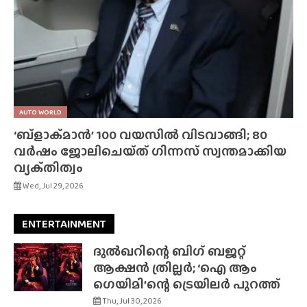
AUTO WORLD
‘ബ്‌ളാക്‌മാൻ’ 100 വയസിൽ വിടവാങ്ങി; 80
വർഷം ജോലിചെയ്‌ത്‌ ഗിന്നസ് സ്വന്തമാക്കിയ
വ്യക്‌തിത്വം
Wed, Jul 29, 2026
ENTERTAINMENT
ദുൽഖറിന്റെ ബിഗ് ബജറ്റ്
ആക്ഷൻ ത്രില്ലർ; ‘ഐ ആം
ഗെയിമി’ന്റെ ട്രെയിലർ പുറത്ത്
Thu, Jul 30, 2026