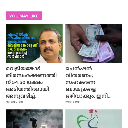
YOU MAY LIKE
വെളിയങ്കോട്
പെൻഷൻ
തീരസംരക്ഷണത്തി
വിതരണം;
ന് 54.50 ലക്ഷം
സഹകരണ
അടിയന്തിരമായി
ബാങ്കുകളെ
അനുവദിച്ച്...
ഒഴിവാക്കും, ഇനി...
Malappuram
Kerala Top