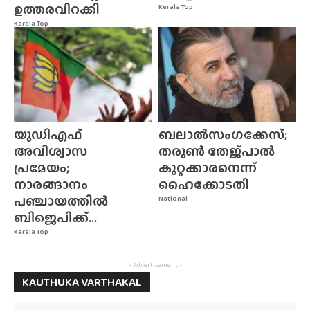
ഉത്തരവിറക്കി
Kerala Top
Kerala Top
യുഡിഎഫ്
ബലാൽസംഗക്കേസ്;
അവിശ്വാസ
തരുൺ തേജ്‌പാൽ
പ്രമേയം;
കുറ്റക്കാരനെന്ന്
നാരങ്ങാനം
ഹൈക്കോടതി
പഞ്ചായത്തിൽ
National
ബിജെപിക്ക്...
Kerala Top
- Advertisement -
KAUTHUKA VARTHAKAL