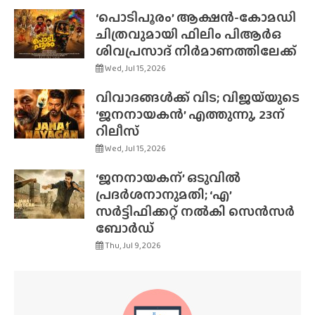
‘പൊടിപൂരം’ ആക്ഷൻ-കോമഡി
ചിത്രവുമായി ഫിലിം പിആർഒ
ശിവപ്രസാദ് നിർമാണത്തിലേക്ക്
Wed, Jul 15, 2026
വിവാദങ്ങൾക്ക് വിട; വിജയ്‌യുടെ
‘ജനനായകൻ’ എത്തുന്നു, 23ന്
റിലീസ്
Wed, Jul 15, 2026
‘ജനനായകന്’ ഒടുവിൽ
പ്രദർശനാനുമതി; ‘എ’
സർട്ടിഫിക്കറ്റ് നൽകി സെൻസർ
ബോർഡ്
Thu, Jul 9, 2026