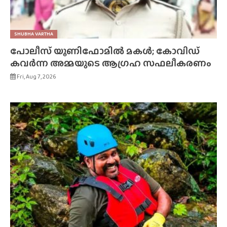
SHUBHA VARTHA
പോലീസ് യൂണിഫോമിൽ മകൾ; കോവിഡ്
കവർന്ന അമ്മയുടെ ആഗ്രഹ സഫലീകരണം
Fri, Aug 7, 2026