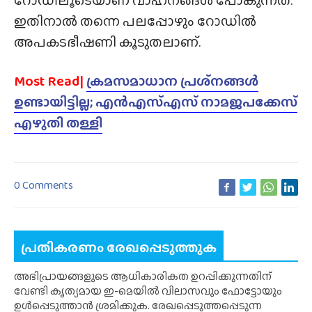
ഇതിനാൽ തന്നെ പലപ്പോഴും റോഡിൽ
അപകടഭീഷണി കൂടുതലാണ്.
Most Read|
ക്രമസമാധാന പ്രശ്‌നങ്ങൾ
ഉണ്ടായിട്ടില്ല; എൻഎസ്എസ് നാമജപക്കേസ്
എഴുതി തള്ളി
0 Comments
പ്രതികരണം രേഖപ്പെടുത്തുക
അഭിപ്രായങ്ങളുടെ ആധികാരികത ഉറപ്പിക്കുന്നതിന്
വേണ്ടി കൃത്യമായ ഇ-മെയിൽ വിലാസവും ഫോട്ടോയും
ഉൾപ്പെടുത്താൻ ശ്രമിക്കുക. രേഖപ്പെടുത്തപ്പെടുന്ന