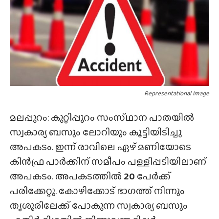
Representational Image
മലപ്പുറം: കുറ്റിപ്പുറം സംസ്‌ഥാന പാതയിൽ
സ്വകാര്യ ബസും ലോറിയും കൂട്ടിയിടിച്ചു
അപകടം. ഇന്ന് രാവിലെ ഏഴ് മണിയോടെ
കിൻഫ്ര പാർക്കിന് സമീപം പള്ളിപ്പടിയിലാണ്
അപകടം. അപകടത്തിൽ
20
പേർക്ക്
പരിക്കേറ്റു. കോഴിക്കോട് ഭാഗത്ത് നിന്നും
തൃശൂരിലേക്ക് പോകുന്ന സ്വകാര്യ ബസും