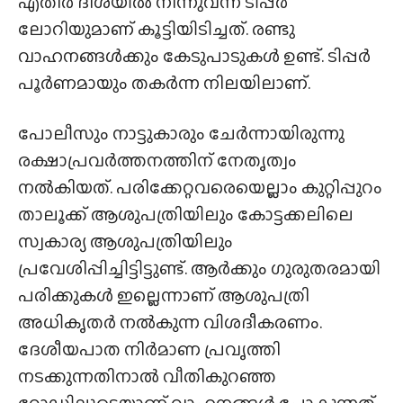
എതിർ ദിശയിൽ നിന്നുവന്ന ടിപ്പർ
ലോറിയുമാണ് കൂട്ടിയിടിച്ചത്. രണ്ടു
വാഹനങ്ങൾക്കും കേടുപാടുകൾ ഉണ്ട്. ടിപ്പർ
പൂർണമായും തകർന്ന നിലയിലാണ്.
പോലീസും നാട്ടുകാരും ചേർന്നായിരുന്നു
രക്ഷാപ്രവർത്തനത്തിന് നേതൃത്വം
നൽകിയത്. പരിക്കേറ്റവരെയെല്ലാം കുറ്റിപ്പുറം
താലൂക്ക് ആശുപത്രിയിലും കോട്ടക്കലിലെ
സ്വകാര്യ ആശുപത്രിയിലും
പ്രവേശിപ്പിച്ചിട്ടിട്ടുണ്ട്. ആർക്കും ഗുരുതരമായി
പരിക്കുകൾ ഇല്ലെന്നാണ് ആശുപത്രി
അധികൃതർ നൽകുന്ന വിശദീകരണം.
ദേശീയപാത നിർമാണ പ്രവൃത്തി
നടക്കുന്നതിനാൽ വീതികുറഞ്ഞ
റോഡിലൂടെയാണ് വാഹനങ്ങൾ പോകുന്നത്.