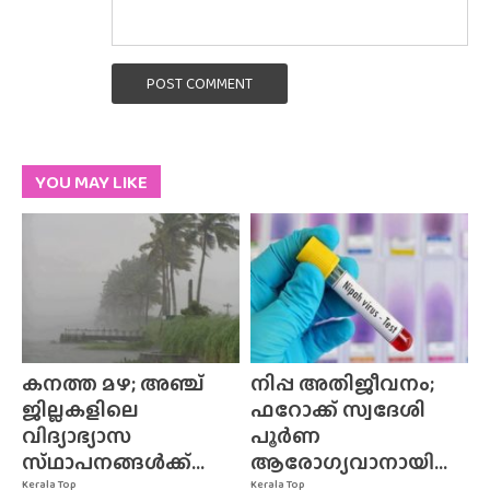
POST COMMENT
YOU MAY LIKE
കനത്ത മഴ; അഞ്ച്
നിപ്പ അതിജീവനം;
ജില്ലകളിലെ
ഫറോക്ക് സ്വദേശി
വിദ്യാഭ്യാസ
പൂർണ
സ്‌ഥാപനങ്ങൾക്ക്‌...
ആരോഗ്യവാനായി...
Kerala Top
Kerala Top