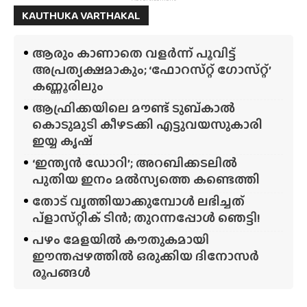
KAUTHUKA VARTHAKAL
ആരും കാണാതെ വളർന്ന് പൂവിട്ട്
അപ്രത്യക്ഷമാകും; ‘ഫോറസ്‌റ്റ്‌ ഗോസ്‌റ്റ്’
കണ്ണൂരിലും
ആഫ്രിക്കയിലെ മൗണ്ട് ടുബ്‌കാൽ
കൊടുമുടി കീഴടക്കി എട്ടുവയസുകാരി
ഇയ്യ കൃഷ്
‘ഇന്ത്യൻ ഡോറി’; അറബിക്കടലിൽ
പുതിയ ഇനം മൽസ്യത്തെ കണ്ടെത്തി
തോട് വൃത്തിയാക്കുമ്പോൾ ലഭിച്ചത്
പ്‌ളാസ്‌റ്റിക് ടിൻ; തുറന്നപ്പോൾ ഞെട്ടി!
പഴം മേളയിൽ കൗതുകമായി
ഈന്തപ്പഴത്തിൽ ഒരുക്കിയ ദിനോസർ
രൂപങ്ങൾ