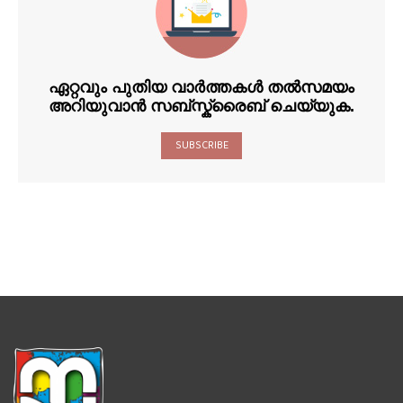
ഏറ്റവും പുതിയ വാർത്തകൾ തൽസമയം
അറിയുവാൻ സബ്സ്ക്രൈബ് ചെയ്യുക.
SUBSCRIBE