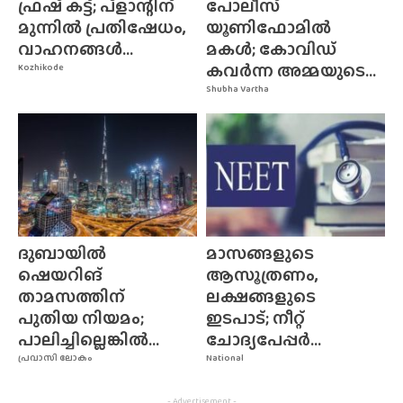
ഫ്രഷ് കട്ട്; പ്ളാന്റിന്
പോലീസ്
മുന്നിൽ പ്രതിഷേധം,
യൂണിഫോമിൽ
വാഹനങ്ങൾ...
മകൾ; കോവിഡ്
കവർന്ന അമ്മയുടെ...
Kozhikode
Shubha Vartha
ദുബായിൽ
മാസങ്ങളുടെ
ഷെയറിങ്
ആസൂത്രണം,
താമസത്തിന്
ലക്ഷങ്ങളുടെ
പുതിയ നിയമം;
ഇടപാട്; നീറ്റ്
പാലിച്ചില്ലെങ്കിൽ...
ചോദ്യപേപ്പർ...
പ്രവാസി ലോകം
National
- Advertisement -