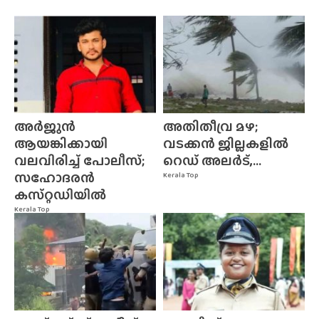
അർജുൻ
അതിതീവ്ര മഴ;
ആയങ്കിക്കായി
വടക്കൻ ജില്ലകളിൽ
വലവിരിച്ച് പോലീസ്;
റെഡ് അലർട്,...
സഹോദരൻ
Kerala Top
കസ്‌റ്റഡിയിൽ
Kerala Top