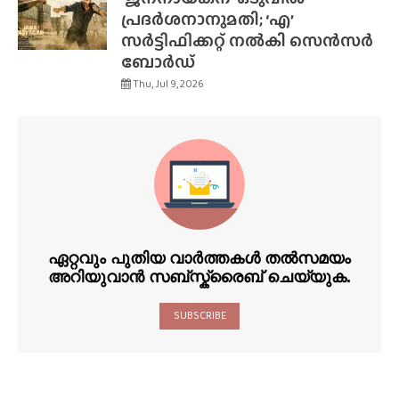
പ്രദർശനാനുമതി; ‘എ’
സർട്ടിഫിക്കറ്റ് നൽകി സെൻസർ
ബോർഡ്
Thu, Jul 9, 2026
ഏറ്റവും പുതിയ വാർത്തകൾ തൽസമയം
അറിയുവാൻ സബ്സ്ക്രൈബ് ചെയ്യുക.
SUBSCRIBE