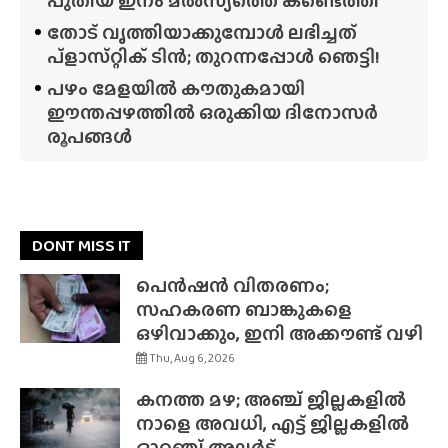
പുതിയ ഇനം മൽസ്യത്തെ കണ്ടെത്തി
തോട് വൃത്തിയാക്കുമ്പോൾ ലഭിച്ചത്
പ്‌ളാസ്‌റ്റിക് ടിൻ; തുറന്നപ്പോൾ ഞെട്ടി!
പഴം മേളയിൽ കൗതുകമായി
ഈന്തപ്പഴത്തിൽ ഒരുക്കിയ ദിനോസർ
രൂപങ്ങൾ
DONT MISS IT
പെൻഷൻ വിതരണം;
സഹകരണ ബാങ്കുകളെ
ഒഴിവാക്കും, ഇനി അക്കൗണ്ട് വഴി
Thu, Aug 6, 2026
കനത്ത മഴ; അഞ്ച് ജില്ലകളിൽ
നാളെ അവധി, എട്ട് ജില്ലകളിൽ
ഓറഞ്ച് അലർട്