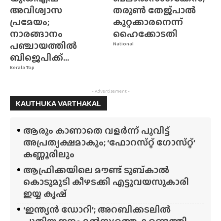
അവിശ്വാസ
തരുൺ തേജ്‌പാൽ
പ്രമേയം;
കുറ്റക്കാരനെന്ന്
നാരങ്ങാനം
ഹൈക്കോടതി
പഞ്ചായത്തിൽ
National
ബിജെപിക്ക്...
Kerala Top
- Advertisement -
KAUTHUKA VARTHAKAL
ആരും കാണാതെ വളർന്ന് പൂവിട്ട്
അപ്രത്യക്ഷമാകും; ‘ഫോറസ്‌റ്റ്‌ ഗോസ്‌റ്റ്’
കണ്ണൂരിലും
ആഫ്രിക്കയിലെ മൗണ്ട് ടുബ്‌കാൽ
കൊടുമുടി കീഴടക്കി എട്ടുവയസുകാരി
ഇയ്യ കൃഷ്
‘ഇന്ത്യൻ ഡോറി’; അറബിക്കടലിൽ