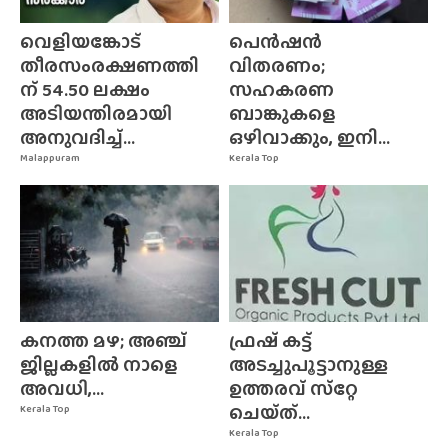
വെളിയങ്കോട്
പെൻഷൻ
തീരസംരക്ഷണത്തി
വിതരണം;
ന് 54.50 ലക്ഷം
സഹകരണ
അടിയന്തിരമായി
ബാങ്കുകളെ
അനുവദിച്ച്...
ഒഴിവാക്കും, ഇനി...
Malappuram
Kerala Top
കനത്ത മഴ; അഞ്ച്
ഫ്രഷ് കട്ട്
ജില്ലകളിൽ നാളെ
അടച്ചുപൂട്ടാനുള്ള
അവധി,...
ഉത്തരവ് സ്‌റ്റേ
ചെയ്‌ത്‌...
Kerala Top
Kerala Top