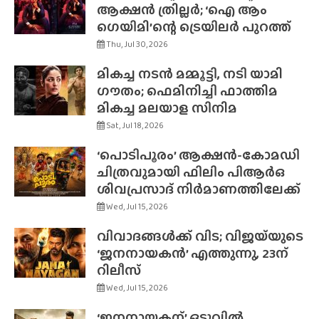
ആക്ഷൻ ത്രില്ലർ; ‘ഐ ആം
ഗെയിമി’ന്റെ ട്രെയിലർ പുറത്ത്
Thu, Jul 30, 2026
മികച്ച നടൻ മമ്മൂട്ടി, നടി യാമി
ഗൗതം; ഫെമിനിച്ചി ഫാത്തിമ
മികച്ച മലയാള സിനിമ
Sat, Jul 18, 2026
‘പൊടിപൂരം’ ആക്ഷൻ-കോമഡി
ചിത്രവുമായി ഫിലിം പിആർഒ
ശിവപ്രസാദ് നിർമാണത്തിലേക്ക്
Wed, Jul 15, 2026
വിവാദങ്ങൾക്ക് വിട; വിജയ്‌യുടെ
‘ജനനായകൻ’ എത്തുന്നു, 23ന്
റിലീസ്
Wed, Jul 15, 2026
‘ജനനായകന്’ ഒടുവിൽ