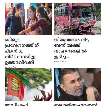
ബിരുദ
നിയന്ത്രണം വിട്ട
പ്രവേശനത്തിന്
ബസ് അഞ്ച്
പ്ളസ് ടു
വാഹനങ്ങളിൽ
നിർബന്ധമില്ല;
ഇടിച്ച്...
ഉത്തരവിറക്കി
Kerala Top
Kerala Top
യുഡിഎഫ്
ബലാൽസംഗക്കേസ്;