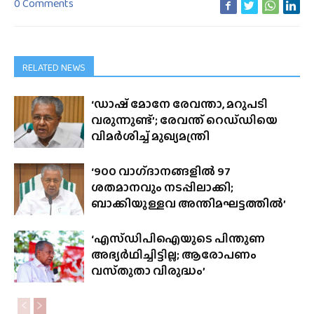
0 Comments
RELATED NEWS
‘ഡാഷ് മോനേ രേവന്താ, മറുപടി
വരുന്നുണ്ട്’; രേവന്ത് റെഡ്‌ഡിയെ
വിമർശിച്ച് മുഖ്യമന്ത്രി
‘900 വാഗ്‌ദാനങ്ങളിൽ 97
ശതമാനവും നടപ്പിലാക്കി;
ബാക്കിയുള്ളവ അന്തിമഘട്ടത്തിൽ’
‘എസ്‌ഡിപിഐയുടെ പിന്തുണ
അഭ്യർഥിച്ചിട്ടില്ല; ആരോപണം
വസ്‌തുതാ വിരുദ്ധം’