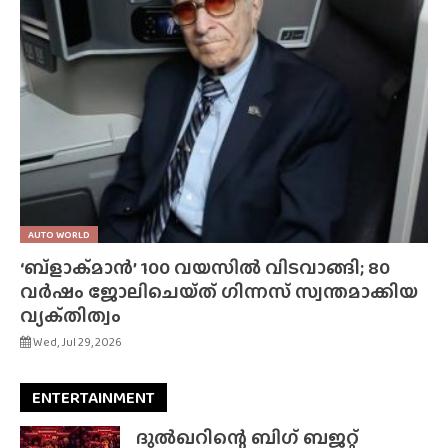
AUTO WORLD
‘ബ്‌ളാക്‌മാൻ’ 100 വയസിൽ വിടവാങ്ങി; 80
വർഷം ജോലിചെയ്‌ത്‌ ഗിന്നസ് സ്വന്തമാക്കിയ
വ്യക്‌തിത്വം
Wed, Jul 29, 2026
ENTERTAINMENT
ദുൽഖറിന്റെ ബിഗ് ബജറ്റ്