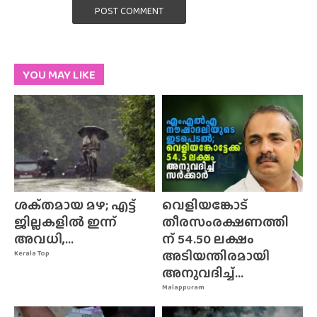
POST COMMENT
YOU MAY LIKE
ശക്‌തമായ മഴ; എട്ട്
വെളിയങ്കോട്
ജില്ലകളിൽ ഇന്ന്
തീരസംരക്ഷണത്തി
അവധി,...
ന് 54.50 ലക്ഷം
അടിയന്തിരമായി
Kerala Top
അനുവദിച്ച്...
Malappuram