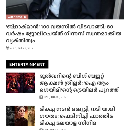
AUTO WORLD
‘ബ്‌ളാക്‌മാൻ’ 100 വയസിൽ വിടവാങ്ങി; 80
വർഷം ജോലിചെയ്‌ത്‌ ഗിന്നസ് സ്വന്തമാക്കിയ
വ്യക്‌തിത്വം
Wed, Jul 29, 2026
ENTERTAINMENT
ദുൽഖറിന്റെ ബിഗ് ബജറ്റ്
ആക്ഷൻ ത്രില്ലർ; ‘ഐ ആം
ഗെയിമി’ന്റെ ട്രെയിലർ പുറത്ത്
Thu, Jul 30, 2026
മികച്ച നടൻ മമ്മൂട്ടി, നടി യാമി
ഗൗതം; ഫെമിനിച്ചി ഫാത്തിമ
മികച്ച മലയാള സിനിമ
Sat, Jul 18, 2026