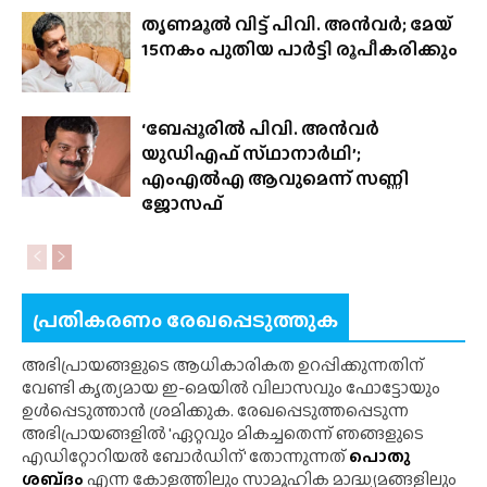
തൃണമൂൽ വിട്ട് പിവി. അൻവർ; മേയ്
15നകം പുതിയ പാർട്ടി രൂപീകരിക്കും
‘ബേപ്പൂരിൽ പിവി. അൻവർ
യുഡിഎഫ് സ്‌ഥാനാർഥി’;
എംഎൽഎ ആവുമെന്ന് സണ്ണി
ജോസഫ്
പ്രതികരണം രേഖപ്പെടുത്തുക
അഭിപ്രായങ്ങളുടെ ആധികാരികത ഉറപ്പിക്കുന്നതിന്
വേണ്ടി കൃത്യമായ ഇ-മെയിൽ വിലാസവും ഫോട്ടോയും
ഉൾപ്പെടുത്താൻ ശ്രമിക്കുക. രേഖപ്പെടുത്തപ്പെടുന്ന
അഭിപ്രായങ്ങളിൽ 'ഏറ്റവും മികച്ചതെന്ന് ഞങ്ങളുടെ
എഡിറ്റോറിയൽ ബോർഡിന്' തോന്നുന്നത്
പൊതു
ശബ്‌ദം
എന്ന കോളത്തിലും സാമൂഹിക മാദ്ധ്യമങ്ങളിലും