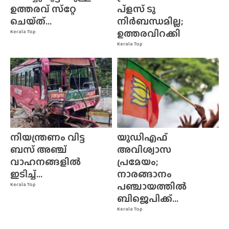
ഉത്തരവ് സ്‌റ്റേ
പ്ളസ് ടു
ചെയ്‌ത്‌...
നിർബന്ധമില്ല;
ഉത്തരവിറക്കി
Kerala Top
Kerala Top
നിയന്ത്രണം വിട്ട
യുഡിഎഫ്
ബസ് അഞ്ച്
അവിശ്വാസ
വാഹനങ്ങളിൽ
പ്രമേയം;
ഇടിച്ച്...
നാരങ്ങാനം
പഞ്ചായത്തിൽ
Kerala Top
ബിജെപിക്ക്...
Kerala Top