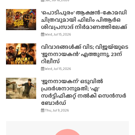
‘പൊടിപൂരം’ ആക്ഷൻ-കോമഡി
ചിത്രവുമായി ഫിലിം പിആർഒ
ശിവപ്രസാദ് നിർമാണത്തിലേക്ക്
Wed, Jul 15, 2026
വിവാദങ്ങൾക്ക് വിട; വിജയ്‌യുടെ
‘ജനനായകൻ’ എത്തുന്നു, 23ന്
റിലീസ്
Wed, Jul 15, 2026
‘ജനനായകന്’ ഒടുവിൽ
പ്രദർശനാനുമതി; ‘എ’
സർട്ടിഫിക്കറ്റ് നൽകി സെൻസർ
ബോർഡ്
Thu, Jul 9, 2026