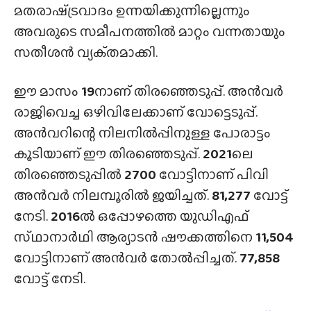
മതരാഷ്‌ട്രവാദം ഉന്നയിക്കുന്നില്ലെന്നും
അവരുടെ സമീപനത്തിൽ മാറ്റം വന്നതായും
സതീശൻ വ്യക്‌തമാക്കി.
ഈ മാസം
19
നാണ് തിരഞ്ഞെടുപ്പ്. അൻവർ
രാജിവെച്ച ഒഴിവിലേക്കാണ് വോട്ടെടുപ്പ്.
അൻവറിന്റെ നിലനിൽപ്പിനുള്ള പോരാട്ടം
കൂടിയാണ് ഈ തിരഞ്ഞെടുപ്പ്.
2021
ലെ
തിരഞ്ഞെടുപ്പിൽ
2700
വോട്ടിനാണ് പിവി
അൻവർ നിലമ്പൂരിൽ ജയിച്ചത്.
81,277
വോട്ട്
നേടി.
2016
ൽ ഒപ്പോഴത്തെ യുഡിഎഫ്
സ്‌ഥാനാർഥി ആര്യാടൻ ഷൗക്കത്തിനെ
11,504
വോട്ടിനാണ് അൻവർ തോൽപ്പിച്ചത്.
77,858
വോട്ട് നേടി.