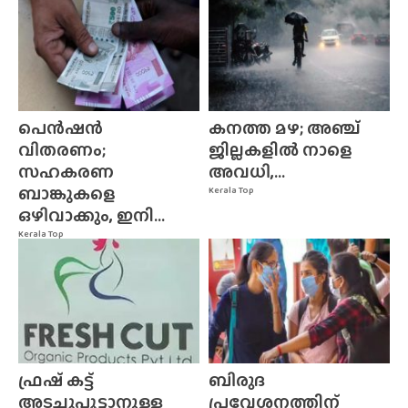
പെൻഷൻ
കനത്ത മഴ; അഞ്ച്
വിതരണം;
ജില്ലകളിൽ നാളെ
സഹകരണ
അവധി,...
ബാങ്കുകളെ
Kerala Top
ഒഴിവാക്കും, ഇനി...
Kerala Top
ഫ്രഷ് കട്ട്
ബിരുദ
അടച്ചുപൂട്ടാനുള്ള
പ്രവേശനത്തിന്