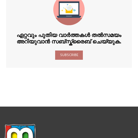
ഏറ്റവും പുതിയ വാർത്തകൾ തൽസമയം
അറിയുവാൻ സബ്സ്ക്രൈബ് ചെയ്യുക.
SUBSCRIBE