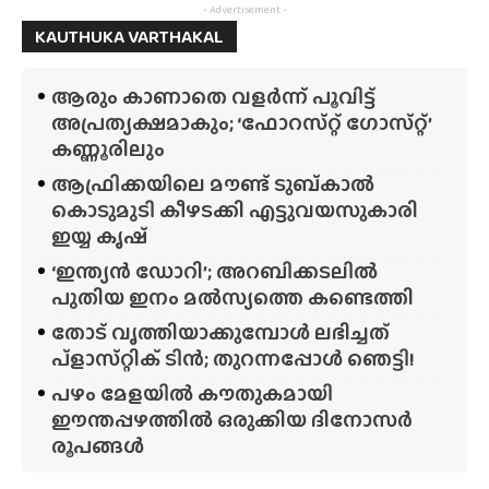
- Advertisement -
KAUTHUKA VARTHAKAL
ആരും കാണാതെ വളർന്ന് പൂവിട്ട്
അപ്രത്യക്ഷമാകും; ‘ഫോറസ്‌റ്റ്‌ ഗോസ്‌റ്റ്’
കണ്ണൂരിലും
ആഫ്രിക്കയിലെ മൗണ്ട് ടുബ്‌കാൽ
കൊടുമുടി കീഴടക്കി എട്ടുവയസുകാരി
ഇയ്യ കൃഷ്
‘ഇന്ത്യൻ ഡോറി’; അറബിക്കടലിൽ
പുതിയ ഇനം മൽസ്യത്തെ കണ്ടെത്തി
തോട് വൃത്തിയാക്കുമ്പോൾ ലഭിച്ചത്
പ്‌ളാസ്‌റ്റിക് ടിൻ; തുറന്നപ്പോൾ ഞെട്ടി!
പഴം മേളയിൽ കൗതുകമായി
ഈന്തപ്പഴത്തിൽ ഒരുക്കിയ ദിനോസർ
രൂപങ്ങൾ