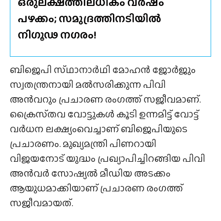
ഒരുലക്ഷത്തിലധികം വർഷം
പഴക്കം; സമുദ്രത്തിനടിയിൽ
നിഗൂഢ നഗരം!
ബിജെപി സ്‌ഥാനാർഥി മോഹൻ ജോർജും
സ്വതന്ത്രനായി മൽസരിക്കുന്ന പിവി
അൻവറും പ്രചാരണ രംഗത്ത് സജീവമാണ്.
ക്രൈസ്‌തവ വോട്ടുകൾ കൂടി ഉന്നമിട്ട് വോട്ട്
വർധന ലക്ഷ്യംവെച്ചാണ് ബിജെപിയുടെ
പ്രചാരണം. മുഖ്യമന്ത്രി പിണറായി
വിജയനോട് യുദ്ധം പ്രഖ്യാപിച്ചിറങ്ങിയ പിവി
അൻവർ സോഷ്യൽ മീഡിയ അടക്കം
ആയുധമാക്കിയാണ് പ്രചാരണ രംഗത്ത്
സജീവമായത്.