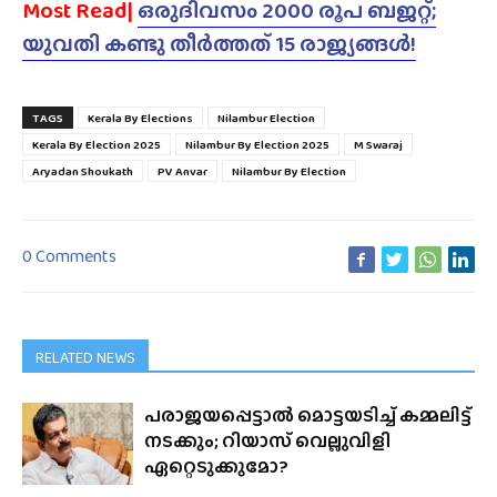
Most Read|
ഒരുദിവസം 2000 രൂപ ബജറ്റ്;
യുവതി കണ്ടു തീർത്തത് 15 രാജ്യങ്ങൾ!
TAGS
Kerala By Elections
Nilambur Election
Kerala By Election 2025
Nilambur By Election 2025
M Swaraj
Aryadan Shoukath
PV Anvar
Nilambur By Election
0 Comments
RELATED NEWS
പരാജയപ്പെട്ടാൽ മൊട്ടയടിച്ച് കമ്മലിട്ട്
നടക്കും; റിയാസ് വെല്ലുവിളി
ഏറ്റെടുക്കുമോ?