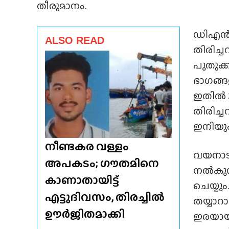
തീരുമാനം.
ഡിഎൻ
ALSO READ
തിരിച്
പുതുക്
ഭാഗങ്ങ
ഇതിൽ
തിരിച്
ഇനിയു
നീണ്ടകര വള്ളം
വയനാട്
അപകടം; ഗൗതമിനെ
നൽകുന്
കാണാതായിട്ട്
ചെയ്യു
എട്ടുദിവസം, തിരച്ചിൽ
തയ്യാറാ
ഊർജിതമാക്കി
ഇരയായവ