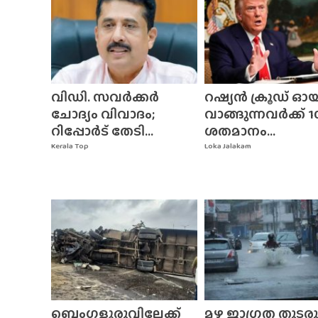
വിഡി. സവർക്കർ
റഷ്യൻ ക്രൂഡ് ഓ
ചോദ്യം വിവാദം;
വാങ്ങുന്നവർക്ക് 1
റിപ്പോർട് തേടി...
ശതമാനം...
Kerala Top
Loka Jalakam
ബെംഗളൂരുവിലേക്ക്
മഴ ജാഗ്രത തുടരുന