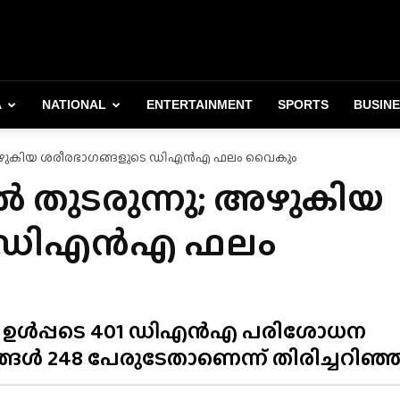
A
NATIONAL
ENTERTAINMENT
SPORTS
BUSIN
ു; അഴുകിയ ശരീരഭാഗങ്ങളുടെ ഡിഎൻഎ ഫലം വൈകും
ിൽ തുടരുന്നു; അഴുകിയ
െ ഡിഎൻഎ ഫലം
ും ഉൾപ്പടെ 401 ഡിഎൻഎ പരിശോധന
ങൾ 248 പേരുടേതാണെന്ന് തിരിച്ചറിഞ്ഞ