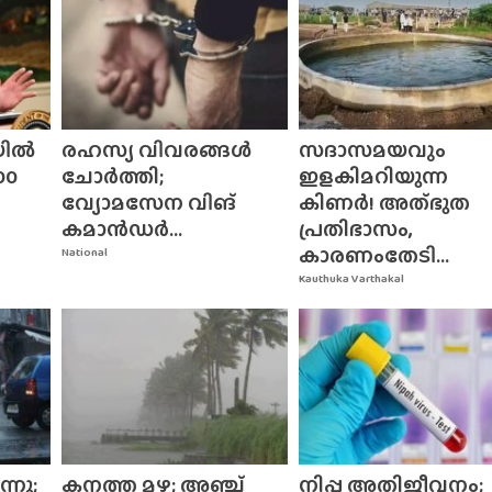
യിൽ
രഹസ്യ വിവരങ്ങൾ
സദാസമയവും
00
ചോർത്തി;
ഇളകിമറിയുന്ന
വ്യോമസേന വിങ്‌
കിണർ! അത്‌ഭുത
കമാൻഡർ...
പ്രതിഭാസം,
കാരണംതേടി...
National
Kauthuka Varthakal
്നു;
കനത്ത മഴ; അഞ്ച്
നിപ്പ അതിജീവനം;