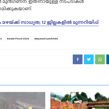
ൾ മുൻഗണന. ഇതിനായുള്ള നടപടികൾ
മിക്കുകയാണ്.
മഴയ്‌ക്ക് സാധ്യത; 12 ജില്ലകളിൽ മുന്നറിയിപ്പ്
24
Kerala Flood 2024
Wayanad Landslide