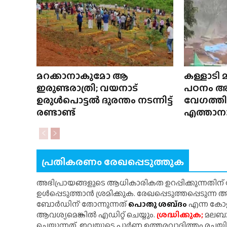
മറക്കാനാകുമോ ആ
കള്ളാടി മ
ഇരുണ്ടരാത്രി; വയനാട്
പഠനം അന
ഉരുൾപൊട്ടൽ ദുരന്തം നടന്നിട്ട്
വേഗത്ത
രണ്ടാണ്ട്
എത്താനാ
പ്രതികരണം രേഖപ്പെടുത്തുക
അഭിപ്രായങ്ങളുടെ ആധികാരികത ഉറപ്പിക്കുന്നതിന
ഉൾപ്പെടുത്താൻ ശ്രമിക്കുക. രേഖപ്പെടുത്തപ്പെടുന്
ബോർഡിന്' തോന്നുന്നത്
പൊതു ശബ്‌ദം
എന്ന കോളത
ആവശ്യമെങ്കിൽ എഡിറ്റ് ചെയ്യും.
ശ്രദ്ധിക്കുക;
മലബാർ
ചെയ്യുന്നത്. ഇവയുടെ പൂർണ ഉത്തരവാദിത്തം രചയ