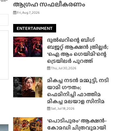
ആഗ്രഹ സഫലീകരണം
Fri, Aug 7, 2026
ENTERTAINMENT
ദുൽഖറിന്റെ ബിഗ്
ബജറ്റ് ആക്ഷൻ ത്രില്ലർ;
‘ഐ ആം ഗെയിമി’ന്റെ
ട്രെയിലർ പുറത്ത്
Thu, Jul 30, 2026
മികച്ച നടൻ മമ്മൂട്ടി, നടി
യാമി ഗൗതം;
ഫെമിനിച്ചി ഫാത്തിമ
മികച്ച മലയാള സിനിമ
Sat, Jul 18, 2026
‘പൊടിപൂരം’ ആക്ഷൻ-
കോമഡി ചിത്രവുമായി