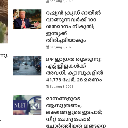
Sat, Aug 8, 2026
റഷ്യൻ ക്രൂഡ് ഓയിൽ
വാങ്ങുന്നവർക്ക് 100
ശതമാനം നികുതി;
ഇന്ത്യക്ക്
തിരിച്ചടിയാകും
Sat, Aug 8, 2026
നു.
മഴ ജാഗ്രത തുടരുന്നു;
എട്ട് ജില്ലകൾക്ക്
അവധി, ക്യാമ്പുകളിൽ
41,773 പേർ, 28 മരണം
Sat, Aug 8, 2026
മാസങ്ങളുടെ
ആസൂത്രണം,
ലക്ഷങ്ങളുടെ ഇടപാട്;
നീറ്റ് ചോദ്യപേപ്പർ
്
ചോർത്തിയത് ഇങ്ങനെ