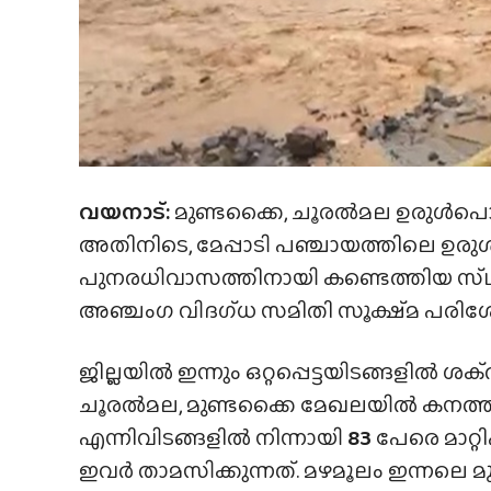
വയനാട്:
മുണ്ടക്കൈ, ചൂരൽമല ഉരുൾപൊട്
അതിനിടെ, മേപ്പാടി പഞ്ചായത്തിലെ ഉരു
പുനരധിവാസത്തിനായി കണ്ടെത്തിയ സ്‌
അഞ്ചംഗ വിദഗ്‌ധ സമിതി സൂക്ഷ്‌മ പ
ജില്ലയിൽ ഇന്നും ഒറ്റപ്പെട്ടയിടങ്ങളിൽ ശക
ചൂരൽമല, മുണ്ടക്കൈ മേഖലയിൽ കനത്ത
എന്നിവിടങ്ങളിൽ നിന്നായി
83
പേരെ മാറ്റിപ
ഇവർ താമസിക്കുന്നത്. മഴമൂലം ഇന്നലെ മ