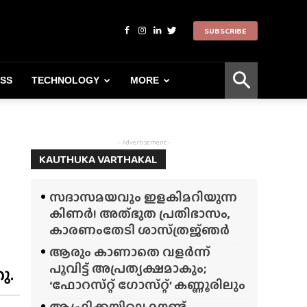
SUBSCRIBE
ESS
TECHNOLOGY
MORE
- Advertisement -
KAUTHUKA VARTHAKAL
സദാസമയവും ഇളകിമറിയുന്ന
കിണർ! അത്‌ഭുത പ്രതിഭാസം,
കാരണംതേടി ശാസ്‌ത്രജ്‌ഞർ
ആരും കാണാതെ വളർന്ന്
പൂവിട്ട് അപ്രത്യക്ഷമാകും;
ു.
‘ഫോറസ്‌റ്റ്‌ ഗോസ്‌റ്റ്’ കണ്ണൂരിലും
ആഫ്രിക്കയിലെ മൗണ്ട്