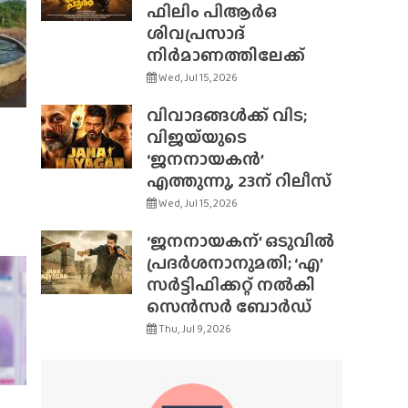
ഫിലിം പിആർഒ
ശിവപ്രസാദ്
നിർമാണത്തിലേക്ക്
Wed, Jul 15, 2026
വിവാദങ്ങൾക്ക് വിട;
വിജയ്‌യുടെ
‘ജനനായകൻ’
എത്തുന്നു, 23ന് റിലീസ്
Wed, Jul 15, 2026
‘ജനനായകന്’ ഒടുവിൽ
പ്രദർശനാനുമതി; ‘എ’
സർട്ടിഫിക്കറ്റ് നൽകി
സെൻസർ ബോർഡ്
Thu, Jul 9, 2026