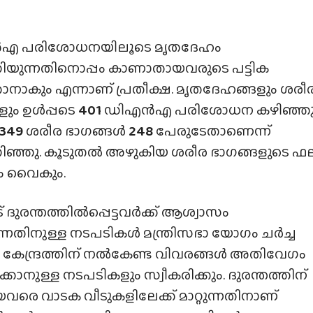
എ പരിശോധനയിലൂടെ മൃതദേഹം
ചറിയുന്നതിനൊപ്പം കാണാതായവരുടെ പട്ടിക
കാനാകും എന്നാണ് പ്രതീക്ഷ. മൃതദേഹങ്ങളും ശരീ
ളും ഉൾപ്പടെ
401
ഡിഎൻഎ പരിശോധന കഴിഞ്ഞു
349
ശരീര ഭാഗങ്ങൾ
248
പേരുടേതാണെന്ന്
ചറിഞ്ഞു. കൂടുതൽ അഴുകിയ ശരീര ഭാഗങ്ങളുടെ ഫ
ം വൈകും.
 ദുരന്തത്തിൽപ്പെട്ടവർക്ക് ആശ്വാസം
നതിനുള്ള നടപടികൾ മന്ത്രിസഭാ യോഗം ചർച്ച
ം. കേന്ദ്രത്തിന് നൽകേണ്ട വിവരങ്ങൾ അതിവേഗം
ക്കാനുള്ള നടപടികളും സ്വീകരിക്കും. ദുരന്തത്തിന്
രെ വാടക വീടുകളിലേക്ക് മാറ്റുന്നതിനാണ്