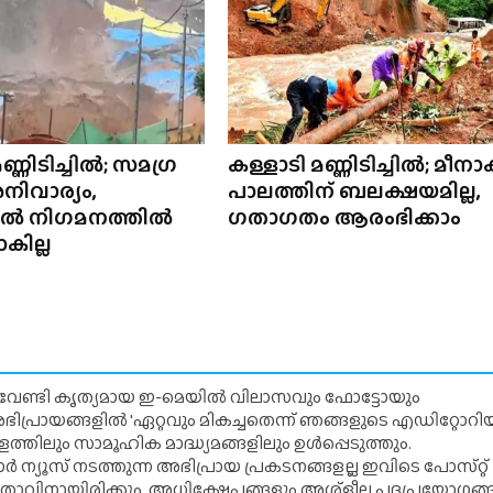
ണ്ണിടിച്ചിൽ; സമഗ്ര
കള്ളാടി മണ്ണിടിച്ചിൽ; മീനാ
ിവാര്യം,
പാലത്തിന് ബലക്ഷയമില്ല,
ിൽ നിഗമനത്തിൽ
ഗതാഗതം ആരംഭിക്കാം
കില്ല
് വേണ്ടി കൃത്യമായ ഇ-മെയിൽ വിലാസവും ഫോട്ടോയും
ന അഭിപ്രായങ്ങളിൽ 'ഏറ്റവും മികച്ചതെന്ന് ഞങ്ങളുടെ എഡിറ്റോ
്തിലും സാമൂഹിക മാദ്ധ്യമങ്ങളിലും ഉൾപ്പെടുത്തും.
 ന്യൂസ് നടത്തുന്ന അഭിപ്രായ പ്രകടനങ്ങളല്ല ഇവിടെ പോസ്‌റ്റ്
ിതാവിനായിരിക്കും. അധിക്ഷേപങ്ങളും അശ്‌ളീല പദപ്രയോഗങ്