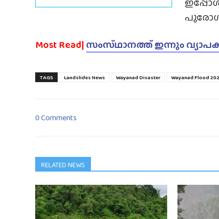
ഇപ്പോ
പുരോഗ
Most Read|
സംസ്‌ഥാനത്ത്‌ ഇന്നും വ്യാപക 
TAGS
Landslides News
Wayanad Disaster
Wayanad Flood 20
0 Comments
RELATED NEWS