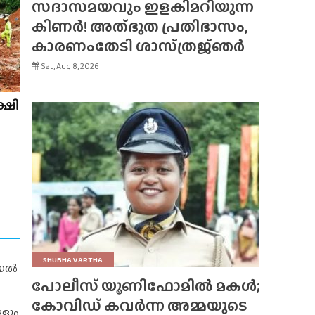
സദാസമയവും ഇളകിമറിയുന്ന
കിണർ! അത്‌ഭുത പ്രതിഭാസം,
കാരണംതേടി ശാസ്‌ത്രജ്‌ഞർ
Sat, Aug 8, 2026
ക്ഷി
SHUBHA VARTHA
റിയൽ
പോലീസ് യൂണിഫോമിൽ മകൾ;
കോവിഡ് കവർന്ന അമ്മയുടെ
ങളും