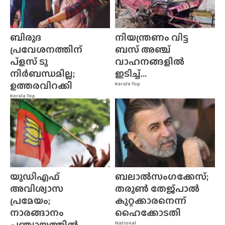
ബിരുദ
നിയന്ത്രണം വിട്ട
പ്രവേശനത്തിന്
ബസ് അഞ്ച്
പ്ളസ് ടു
വാഹനങ്ങളിൽ
നിർബന്ധമില്ല;
ഇടിച്ച്...
ഉത്തരവിറക്കി
Kerala Top
Kerala Top
യുഡിഎഫ്
ബലാൽസംഗക്കേസ്;
അവിശ്വാസ
തരുൺ തേജ്‌പാൽ
പ്രമേയം;
കുറ്റക്കാരനെന്ന്
നാരങ്ങാനം
ഹൈക്കോടതി
പഞ്ചായത്തിൽ
National