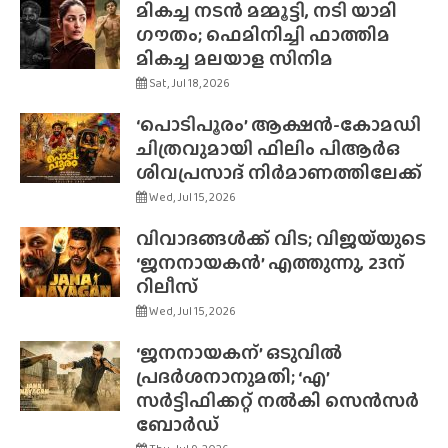
മികച്ച നടൻ മമ്മൂട്ടി, നടി യാമി
ഗൗതം; ഫെമിനിച്ചി ഫാത്തിമ
മികച്ച മലയാള സിനിമ
Sat, Jul 18, 2026
‘പൊടിപൂരം’ ആക്ഷൻ-കോമഡി
ചിത്രവുമായി ഫിലിം പിആർഒ
ശിവപ്രസാദ് നിർമാണത്തിലേക്ക്
Wed, Jul 15, 2026
വിവാദങ്ങൾക്ക് വിട; വിജയ്‌യുടെ
‘ജനനായകൻ’ എത്തുന്നു, 23ന്
റിലീസ്
Wed, Jul 15, 2026
‘ജനനായകന്’ ഒടുവിൽ
പ്രദർശനാനുമതി; ‘എ’
സർട്ടിഫിക്കറ്റ് നൽകി സെൻസർ
ബോർഡ്