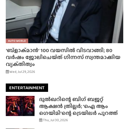
AUTO WORLD
‘ബ്‌ളാക്‌മാൻ’ 100 വയസിൽ വിടവാങ്ങി; 80
വർഷം ജോലിചെയ്‌ത്‌ ഗിന്നസ് സ്വന്തമാക്കിയ
വ്യക്‌തിത്വം
Wed, Jul 29, 2026
ENTERTAINMENT
ദുൽഖറിന്റെ ബിഗ് ബജറ്റ്
ആക്ഷൻ ത്രില്ലർ; ‘ഐ ആം
ഗെയിമി’ന്റെ ട്രെയിലർ പുറത്ത്
Thu, Jul 30, 2026