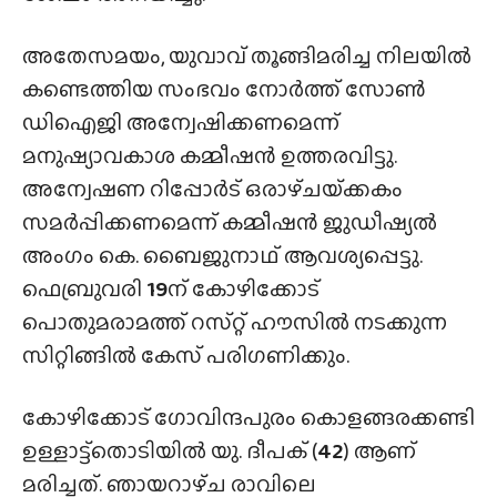
അതേസമയം, യുവാവ് തൂങ്ങിമരിച്ച നിലയിൽ
കണ്ടെത്തിയ സംഭവം നോർത്ത് സോൺ
ഡിഐജി അന്വേഷിക്കണമെന്ന്
മനുഷ്യാവകാശ കമ്മീഷൻ ഉത്തരവിട്ടു.
അന്വേഷണ റിപ്പോർട് ഒരാഴ്‌ചയ്‌ക്കകം
സമർപ്പിക്കണമെന്ന് കമ്മീഷൻ ജുഡീഷ്യൽ
അംഗം കെ. ബൈജുനാഥ്‌ ആവശ്യപ്പെട്ടു.
ഫെബ്രുവരി
19
ന് കോഴിക്കോട്
പൊതുമരാമത്ത് റസ്‌റ്റ് ഹൗസിൽ നടക്കുന്ന
സിറ്റിങ്ങിൽ കേസ് പരിഗണിക്കും.
കോഴിക്കോട് ഗോവിന്ദപുരം കൊളങ്ങരക്കണ്ടി
ഉള്ളാട്ട്തൊടിയിൽ യു. ദീപക് (
42
) ആണ്
മരിച്ചത്. ഞായറാഴ്‌ച രാവിലെ