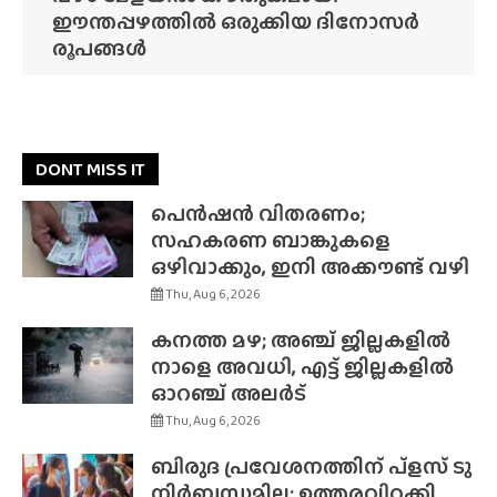
ഈന്തപ്പഴത്തിൽ ഒരുക്കിയ ദിനോസർ
രൂപങ്ങൾ
DONT MISS IT
പെൻഷൻ വിതരണം;
സഹകരണ ബാങ്കുകളെ
ഒഴിവാക്കും, ഇനി അക്കൗണ്ട് വഴി
Thu, Aug 6, 2026
കനത്ത മഴ; അഞ്ച് ജില്ലകളിൽ
നാളെ അവധി, എട്ട് ജില്ലകളിൽ
ഓറഞ്ച് അലർട്
Thu, Aug 6, 2026
ബിരുദ പ്രവേശനത്തിന് പ്ളസ് ടു
നിർബന്ധമില്ല; ഉത്തരവിറക്കി