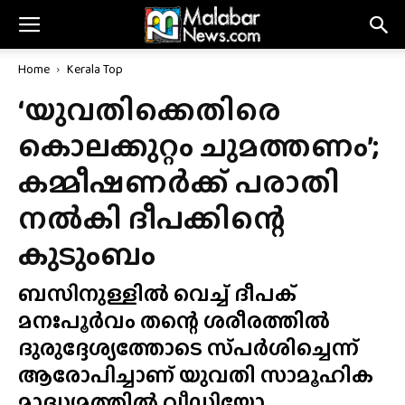
Home
Kerala Top
‘യുവതിക്കെതിരെ
കൊലക്കുറ്റം ചുമത്തണം’;
കമ്മീഷണർക്ക് പരാതി
നൽകി ദീപക്കിന്റെ
കുടുംബം
ബസിനുള്ളിൽ വെച്ച് ദീപക്
മനഃപൂർവം തന്റെ ശരീരത്തിൽ
ദുരുദ്ദേശ്യത്തോടെ സ്‌പർശിച്ചെന്ന്
ആരോപിച്ചാണ് യുവതി സാമൂഹിക
മാദ്ധ്യമത്തിൽ വീഡിയോ