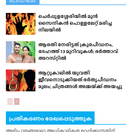
RELATED NEWS
ചെർപ്പുളശ്ശേരിയിൽ മുൻ
സൈനികൻ പൊള്ളലേറ്റ് മരിച്ച
നിലയിൽ
ആരതി നേരിട്ടത് ക്രൂരപീഡനം,
ദേഹത്ത് 13 മുറിവുകൾ; ഭർത്താവ്
അറസ്‌റ്റിൽ
ആറ്റുകാലിൽ യുവതി
ജീവനൊടുക്കിയത് ഭർതൃപീഡനം
മൂലം; ചിത്രങ്ങൾ അമ്മയ്‌ക്ക് അയച്ചു
പ്രതികരണം രേഖപ്പെടുത്തുക
അഭിപ്രായങ്ങളുടെ ആധികാരികത ഉറപ്പിക്കുന്നതിന്