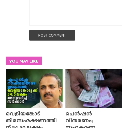
POST COMMENT
YOU MAY LIKE
വെളിയങ്കോട്
പെൻഷൻ
തീരസംരക്ഷണത്തി
വിതരണം;
ന് 54.50 ലക്ഷം
സഹകരണ