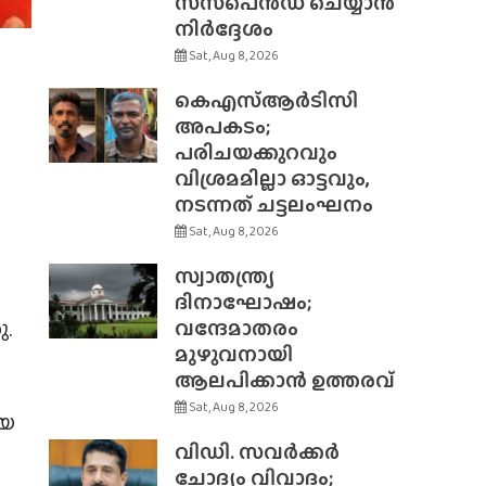
സസ്‌പെൻഡ് ചെയ്യാൻ
നിർദ്ദേശം
Sat, Aug 8, 2026
കെഎസ്ആർടിസി
അപകടം;
പരിചയക്കുറവും
വിശ്രമമില്ലാ ഓട്ടവും,
നടന്നത് ചട്ടലംഘനം
Sat, Aug 8, 2026
സ്വാതന്ത്ര്യ
ദിനാഘോഷം;
ു.
വന്ദേമാതരം
മുഴുവനായി
ആലപിക്കാൻ ഉത്തരവ്
Sat, Aug 8, 2026
യെ
വിഡി. സവർക്കർ
ചോദ്യം വിവാദം;