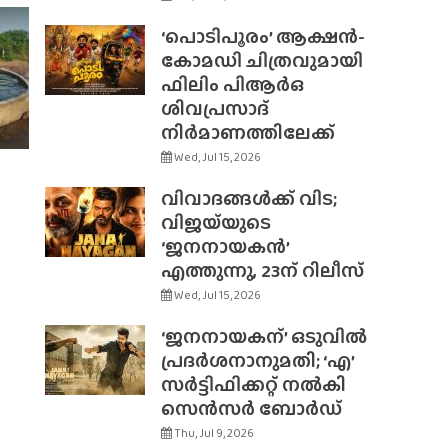
‘പൊടിപൂരം’ ആക്ഷൻ-
കോമഡി ചിത്രവുമായി
ഫിലിം പിആർഒ
ശിവപ്രസാദ്
നിർമാണത്തിലേക്ക്
Wed, Jul 15, 2026
വിവാദങ്ങൾക്ക് വിട;
വിജയ്‌യുടെ
‘ജനനായകൻ’
എത്തുന്നു, 23ന് റിലീസ്
Wed, Jul 15, 2026
‘ജനനായകന്’ ഒടുവിൽ
പ്രദർശനാനുമതി; ‘എ’
സർട്ടിഫിക്കറ്റ് നൽകി
സെൻസർ ബോർഡ്
Thu, Jul 9, 2026