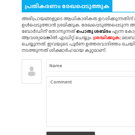
പ്രതികരണം രേഖപ്പെടുത്തുക
അഭിപ്രായങ്ങളുടെ ആധികാരികത ഉറപ്പിക്കുന്നതിന
ഉൾപ്പെടുത്താൻ ശ്രമിക്കുക. രേഖപ്പെടുത്തപ്പെടുന്
ബോർഡിന്' തോന്നുന്നത്
പൊതു ശബ്‌ദം
എന്ന കോളത
ആവശ്യമെങ്കിൽ എഡിറ്റ് ചെയ്യും.
ശ്രദ്ധിക്കുക;
മലബാർ
ചെയ്യുന്നത്. ഇവയുടെ പൂർണ ഉത്തരവാദിത്തം രചയ
നടത്തുന്നത് ശിക്ഷാർഹമായ കുറ്റമാണ്.