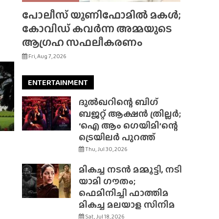
പോലീസ് യൂണിഫോമിൽ മകൾ;
കോവിഡ് കവർന്ന അമ്മയുടെ
ആഗ്രഹ സഫലീകരണം
Fri, Aug 7, 2026
ENTERTAINMENT
ദുൽഖറിന്റെ ബിഗ്
ബജറ്റ് ആക്ഷൻ ത്രില്ലർ;
‘ഐ ആം ഗെയിമി’ന്റെ
ട്രെയിലർ പുറത്ത്
Thu, Jul 30, 2026
മികച്ച നടൻ മമ്മൂട്ടി, നടി
യാമി ഗൗതം;
ഫെമിനിച്ചി ഫാത്തിമ
മികച്ച മലയാള സിനിമ
Sat, Jul 18, 2026