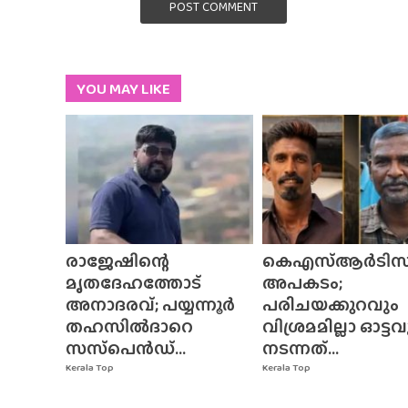
POST COMMENT
YOU MAY LIKE
രാജേഷിന്റെ
കെഎസ്ആർടിസ
മൃതദേഹത്തോട്
അപകടം;
അനാദരവ്; പയ്യന്നൂർ
പരിചയക്കുറവും
തഹസിൽദാറെ
വിശ്രമമില്ലാ ഓട്ടവ
സസ്‌പെൻഡ്...
നടന്നത്...
Kerala Top
Kerala Top