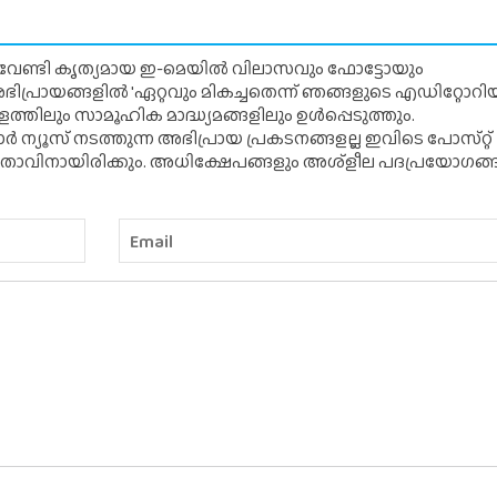
് വേണ്ടി കൃത്യമായ ഇ-മെയിൽ വിലാസവും ഫോട്ടോയും
ന അഭിപ്രായങ്ങളിൽ 'ഏറ്റവും മികച്ചതെന്ന് ഞങ്ങളുടെ എഡിറ്റോ
്തിലും സാമൂഹിക മാദ്ധ്യമങ്ങളിലും ഉൾപ്പെടുത്തും.
 ന്യൂസ് നടത്തുന്ന അഭിപ്രായ പ്രകടനങ്ങളല്ല ഇവിടെ പോസ്‌റ്റ്
ിതാവിനായിരിക്കും. അധിക്ഷേപങ്ങളും അശ്‌ളീല പദപ്രയോഗങ്