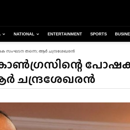
A
NATIONAL
ENTERTAINMENT
SPORTS
BUSIN
 സംഘടന തന്നെ; ആർ ചന്ദ്രശേഖരൻ
ൺഗ്രസിന്റെ പോഷ
ർ ചന്ദ്രശേഖരൻ