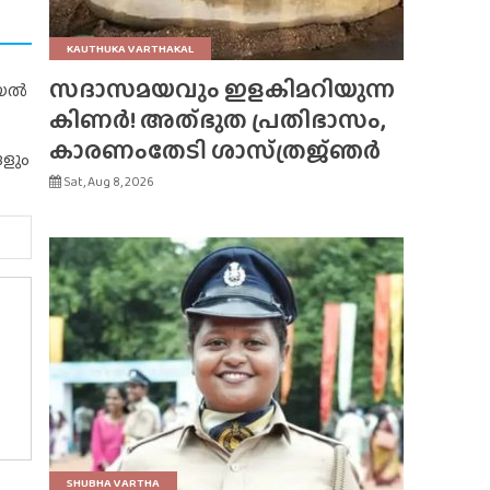
KAUTHUKA VARTHAKAL
സദാസമയവും ഇളകിമറിയുന്ന
റിയൽ
കിണർ! അത്‌ഭുത പ്രതിഭാസം,
കാരണംതേടി ശാസ്‌ത്രജ്‌ഞർ
ങളും
Sat, Aug 8, 2026
SHUBHA VARTHA