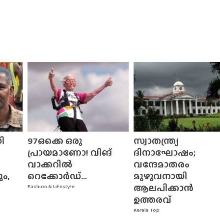
ി
97ഒക്കെ ഒരു
സ്വാതന്ത്ര്യ
പ്രായമാണോ! വിങ്
ദിനാഘോഷം;
വാക്കറിൽ
വന്ദേമാതരം
ും,
റെക്കോർഡ്...
മുഴുവനായി
ആലപിക്കാൻ
Fashion & Lifestyle
ഉത്തരവ്
Kerala Top