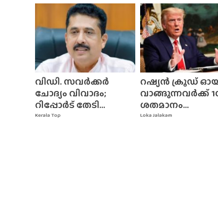
വിഡി. സവർക്കർ
റഷ്യൻ ക്രൂഡ് ഓ
ചോദ്യം വിവാദം;
വാങ്ങുന്നവർക്ക് 1
റിപ്പോർട് തേടി...
ശതമാനം...
Kerala Top
Loka Jalakam