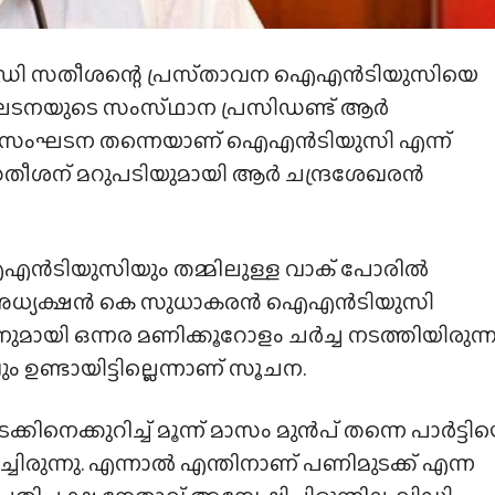
 വിഡി സതീശന്റെ പ്രസ്‌താവന ഐഎൻടിയുസിയെ
ഘടനയുടെ സംസ്‌ഥാന പ്രസിഡണ്ട് ആർ
ക സംഘടന തന്നെയാണ് ഐഎൻടിയുസി എന്ന്
ി സതീശന് മറുപടിയുമായി ആർ ചന്ദ്രശേഖരൻ
എൻടിയുസിയും തമ്മിലുള്ള വാക് പോരിൽ
ി അധ്യക്ഷൻ കെ സുധാകരൻ ഐഎൻടിയുസി
മായി ഒന്നര മണിക്കൂറോളം ചർച്ച നടത്തിയിരുന്ന
ണ്ടായിട്ടില്ലെന്നാണ് സൂചന.
്കിനെക്കുറിച്ച് മൂന്ന് മാസം മുൻപ് തന്നെ പാർട്ടി
്ചിരുന്നു. എന്നാൽ എന്തിനാണ് പണിമുടക്ക് എന്ന