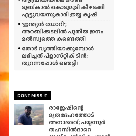
ടുബ്‌കാൽ കൊടുമുടി കീഴടക്കി
എട്ടുവയസുകാരി ഇയ്യ കൃഷ്
‘ഇന്ത്യൻ ഡോറി’;
അറബിക്കടലിൽ പുതിയ ഇനം
മൽസ്യത്തെ കണ്ടെത്തി
തോട് വൃത്തിയാക്കുമ്പോൾ
ലഭിച്ചത് പ്‌ളാസ്‌റ്റിക് ടിൻ;
തുറന്നപ്പോൾ ഞെട്ടി!
DONT MISS IT
രാജേഷിന്റെ
മൃതദേഹത്തോട്
അനാദരവ്; പയ്യന്നൂർ
തഹസിൽദാറെ