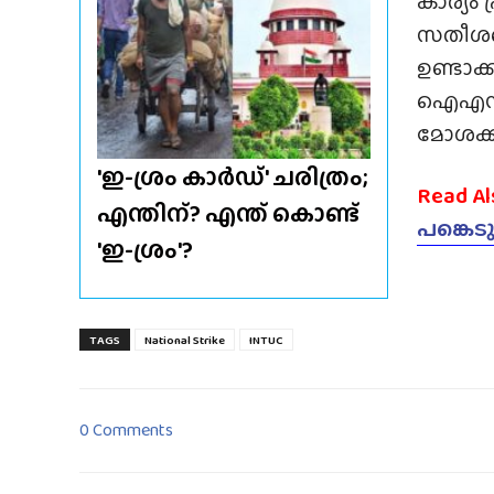
കാര്യം 
സതീശന
ഉണ്ടാക്
ഐഎൻടി
മോശക്ക
'ഇ-ശ്രം കാർഡ്' ചരിത്രം;
Read Al
എന്തിന്? എന്ത് കൊണ്ട്
പങ്കെട
'ഇ-ശ്രം'?
TAGS
National Strike
INTUC
0 Comments