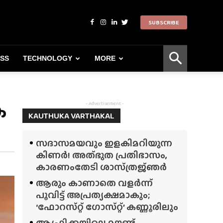
SUBSCRIBE
ESS
TECHNOLOGY
MORE
ക
- Advertisement -
KAUTHUKA VARTHAKAL
സദാസമയവും ഇളകിമറിയുന്ന
കിണർ! അത്‌ഭുത പ്രതിഭാസം,
കാരണംതേടി ശാസ്‌ത്രജ്‌ഞർ
ആരും കാണാതെ വളർന്ന്
പൂവിട്ട് അപ്രത്യക്ഷമാകും;
‘ഫോറസ്‌റ്റ്‌ ഗോസ്‌റ്റ്’ കണ്ണൂരിലും
ആഫ്രിക്കയിലെ മൗണ്ട്