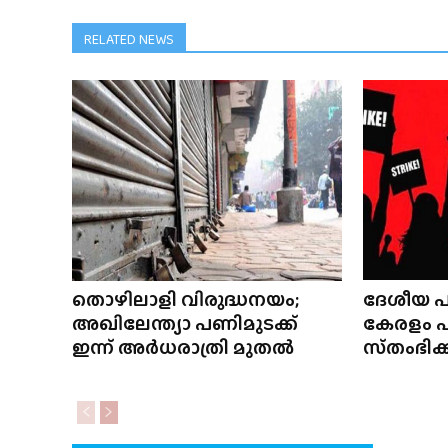
RELATED NEWS
തൊഴിലാളി വിരുദ്ധനയം;
ദേശീയ പണ
അഖിലേന്ത്യാ പണിമുടക്ക്
കേരളം 
ഇന്ന് അർധരാത്രി മുതൽ
സ്‌തംഭിക്