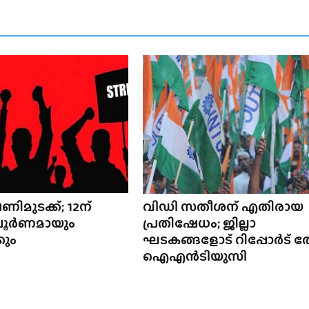
ിമുടക്ക്; 12ന്
വിഡി സതീശന് എതിരായ
പൂർണമായും
പ്രതിഷേധം; ജില്ലാ
കും
ഘടകങ്ങളോട് റിപ്പോർട് ത
ഐഎൻടിയുസി