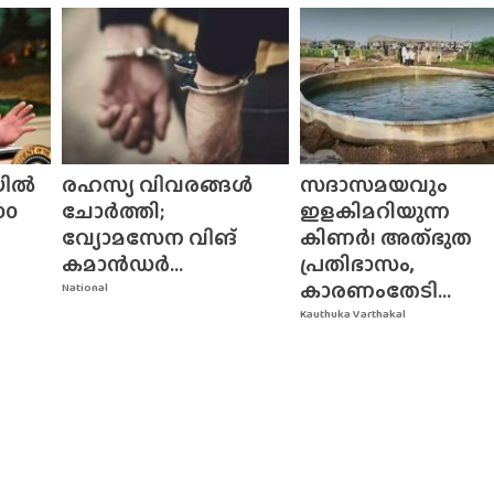
യിൽ
രഹസ്യ വിവരങ്ങൾ
സദാസമയവും
00
ചോർത്തി;
ഇളകിമറിയുന്ന
വ്യോമസേന വിങ്‌
കിണർ! അത്‌ഭുത
കമാൻഡർ...
പ്രതിഭാസം,
കാരണംതേടി...
National
Kauthuka Varthakal