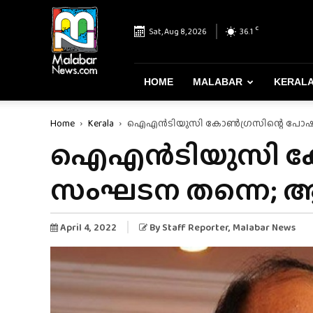
Malabar
News
C
Sat, Aug 8, 2026
36.1
–
Most
Reliable
&
HOME
MALABAR
KERAL
Dependable
News
Home
Kerala
ഐഎൻടിയുസി കോൺഗ്രസിന്റെ പോഷക
Portal
ഐഎൻടിയുസി കോ
സംഘടന തന്നെ; ആ
April 4, 2022
By
Staff Reporter
, Malabar News