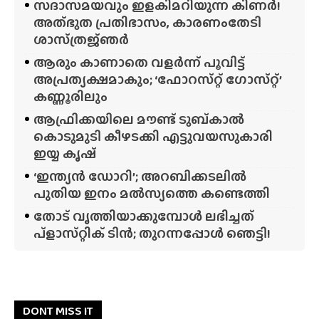
സദാസമയവും ഇളകിമറിയുന്ന കിണർ!
അത്‌ഭുത പ്രതിഭാസം, കാരണംതേടി
ശാസ്‌ത്രജ്‌ഞർ
ആരും കാണാതെ വളർന്ന് പൂവിട്ട്
അപ്രത്യക്ഷമാകും; ‘ഫോറസ്‌റ്റ്‌ ഗോസ്‌റ്റ്’
കണ്ണൂരിലും
ആഫ്രിക്കയിലെ മൗണ്ട് ടുബ്‌കാൽ
കൊടുമുടി കീഴടക്കി എട്ടുവയസുകാരി
ഇയ്യ കൃഷ്
‘ഇന്ത്യൻ ഡോറി’; അറബിക്കടലിൽ
പുതിയ ഇനം മൽസ്യത്തെ കണ്ടെത്തി
തോട് വൃത്തിയാക്കുമ്പോൾ ലഭിച്ചത്
പ്‌ളാസ്‌റ്റിക് ടിൻ; തുറന്നപ്പോൾ ഞെട്ടി!
DONT MISS IT