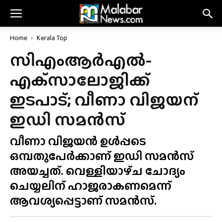
Home
Kerala Top
സിഎംആർഎൽ-
എക്‌സാലോജിക്ക്
ഇടപാട്; വീണാ വിജയന്
ഇഡി സമൻസ്
വീണാ വിജയൻ ഉൾപ്പടെ
ഒമ്പതുപേർക്കാണ് ഇഡി സമൻസ്
അയച്ചത്. വെള്ളിയാഴ്‌ച ചോദ്യം
ചെയ്യലിന് ഹാജരാകണമെന്ന്
ആവശ്യപ്പെട്ടാണ് സമൻസ്.