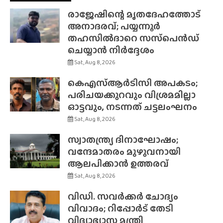
രാജേഷിന്റെ മൃതദേഹത്തോട്
അനാദരവ്; പയ്യന്നൂർ
തഹസിൽദാറെ സസ്‌പെൻഡ്
ചെയ്യാൻ നിർദ്ദേശം
Sat, Aug 8, 2026
കെഎസ്ആർടിസി അപകടം;
പരിചയക്കുറവും വിശ്രമമില്ലാ
ഓട്ടവും, നടന്നത് ചട്ടലംഘനം
Sat, Aug 8, 2026
സ്വാതന്ത്ര്യ ദിനാഘോഷം;
വന്ദേമാതരം മുഴുവനായി
ആലപിക്കാൻ ഉത്തരവ്
Sat, Aug 8, 2026
വിഡി. സവർക്കർ ചോദ്യം
വിവാദം; റിപ്പോർട് തേടി
വിദ്യാഭ്യാസ മന്ത്രി