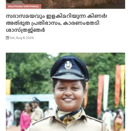
KAUTHUKA VARTHAKAL
സദാസമയവും ഇളകിമറിയുന്ന കിണർ!
അത്‌ഭുത പ്രതിഭാസം, കാരണംതേടി
ശാസ്‌ത്രജ്‌ഞർ
Sat, Aug 8, 2026