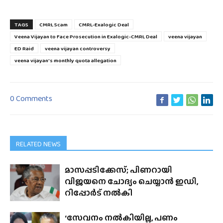
TAGS
CMRL Scam
CMRL-Exalogic Deal
Veena Vijayan to Face Prosecution in Exalogic-CMRL Deal
veena vijayan
ED Raid
veena vijayan controversy
veena vijayan's monthly quota allegation
0 Comments
RELATED NEWS
മാസപ്പടിക്കേസ്; പിണറായി
വിജയനെ ചോദ്യം ചെയ്യാൻ ഇഡി,
റിപ്പോർട് നൽകി
‘സേവനം നൽകിയില്ല, പണം