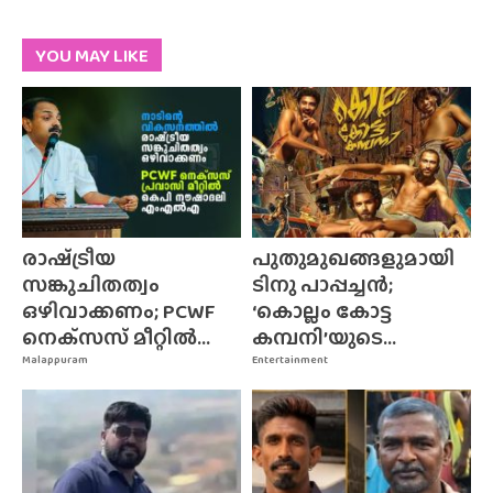
YOU MAY LIKE
രാഷ്‌ട്രീയ
പുതുമുഖങ്ങളുമായി
സങ്കുചിതത്വം
ടിനു പാപ്പച്ചൻ;
ഒഴിവാക്കണം; PCWF
‘കൊല്ലം കോട്ട
നെക്‌സസ്‌ മീറ്റിൽ...
കമ്പനി’യുടെ...
Malappuram
Entertainment