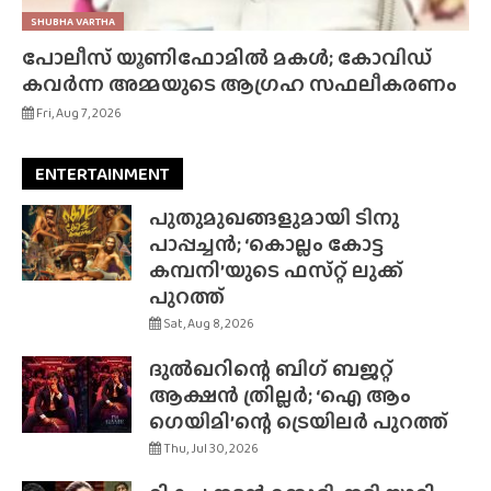
SHUBHA VARTHA
പോലീസ് യൂണിഫോമിൽ മകൾ; കോവിഡ്
കവർന്ന അമ്മയുടെ ആഗ്രഹ സഫലീകരണം
Fri, Aug 7, 2026
ENTERTAINMENT
പുതുമുഖങ്ങളുമായി ടിനു
പാപ്പച്ചൻ; ‘കൊല്ലം കോട്ട
കമ്പനി’യുടെ ഫസ്‌റ്റ് ലുക്ക്
പുറത്ത്
Sat, Aug 8, 2026
ദുൽഖറിന്റെ ബിഗ് ബജറ്റ്
ആക്ഷൻ ത്രില്ലർ; ‘ഐ ആം
ഗെയിമി’ന്റെ ട്രെയിലർ പുറത്ത്
Thu, Jul 30, 2026