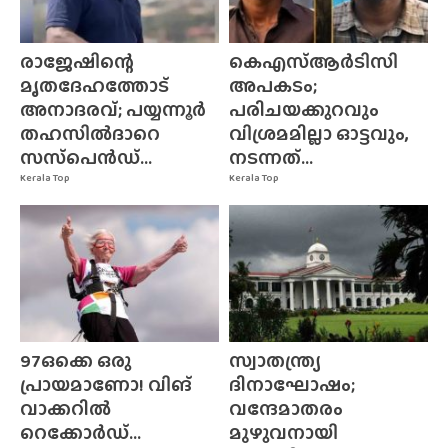
രാജേഷിന്റെ
കെഎസ്ആർടിസി
മൃതദേഹത്തോട്
അപകടം;
അനാദരവ്; പയ്യന്നൂർ
പരിചയക്കുറവും
തഹസിൽദാറെ
വിശ്രമമില്ലാ ഓട്ടവും,
സസ്‌പെൻഡ്...
നടന്നത്...
Kerala Top
Kerala Top
97ഒക്കെ ഒരു
സ്വാതന്ത്ര്യ
പ്രായമാണോ! വിങ്
ദിനാഘോഷം;
വാക്കറിൽ
വന്ദേമാതരം
റെക്കോർഡ്...
മുഴുവനായി