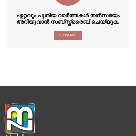
ഏറ്റവും പുതിയ വാർത്തകൾ തൽസമയം
അറിയുവാൻ സബ്സ്ക്രൈബ് ചെയ്യുക.
SUBSCRIBE