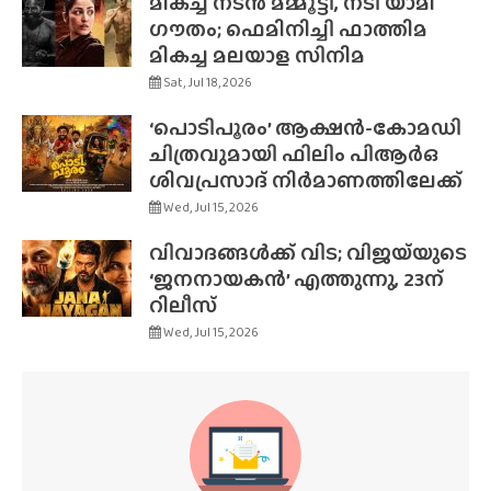
മികച്ച നടൻ മമ്മൂട്ടി, നടി യാമി
ഗൗതം; ഫെമിനിച്ചി ഫാത്തിമ
മികച്ച മലയാള സിനിമ
Sat, Jul 18, 2026
‘പൊടിപൂരം’ ആക്ഷൻ-കോമഡി
ചിത്രവുമായി ഫിലിം പിആർഒ
ശിവപ്രസാദ് നിർമാണത്തിലേക്ക്
Wed, Jul 15, 2026
വിവാദങ്ങൾക്ക് വിട; വിജയ്‌യുടെ
‘ജനനായകൻ’ എത്തുന്നു, 23ന്
റിലീസ്
Wed, Jul 15, 2026