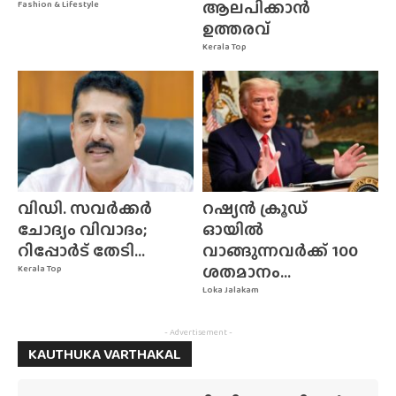
ആലപിക്കാൻ
Fashion & Lifestyle
ഉത്തരവ്
Kerala Top
വിഡി. സവർക്കർ
റഷ്യൻ ക്രൂഡ്
ചോദ്യം വിവാദം;
ഓയിൽ
റിപ്പോർട് തേടി...
വാങ്ങുന്നവർക്ക് 100
ശതമാനം...
Kerala Top
Loka Jalakam
- Advertisement -
KAUTHUKA VARTHAKAL