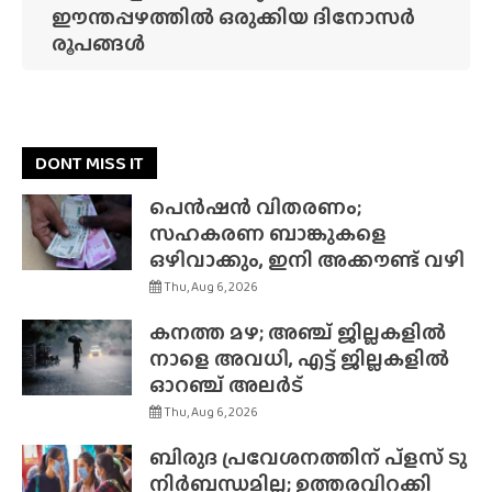
ഈന്തപ്പഴത്തിൽ ഒരുക്കിയ ദിനോസർ
രൂപങ്ങൾ
DONT MISS IT
പെൻഷൻ വിതരണം;
സഹകരണ ബാങ്കുകളെ
ഒഴിവാക്കും, ഇനി അക്കൗണ്ട് വഴി
Thu, Aug 6, 2026
കനത്ത മഴ; അഞ്ച് ജില്ലകളിൽ
നാളെ അവധി, എട്ട് ജില്ലകളിൽ
ഓറഞ്ച് അലർട്
Thu, Aug 6, 2026
ബിരുദ പ്രവേശനത്തിന് പ്ളസ് ടു
നിർബന്ധമില്ല; ഉത്തരവിറക്കി