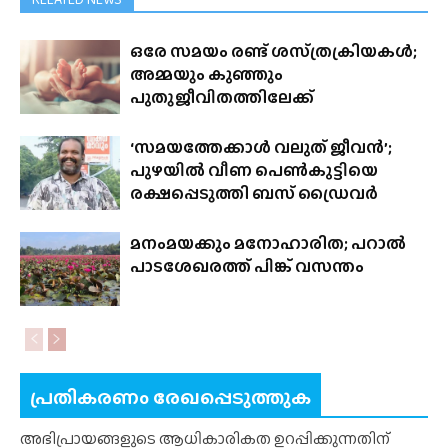
ഒരേ സമയം രണ്ട് ശസ്‌ത്രക്രിയകൾ;
അമ്മയും കുഞ്ഞും
പുതുജീവിതത്തിലേക്ക്
‘സമയത്തേക്കാൾ വലുത് ജീവൻ’;
പുഴയിൽ വീണ പെൺകുട്ടിയെ
രക്ഷപ്പെടുത്തി ബസ് ഡ്രൈവർ
മനംമയക്കും മനോഹാരിത; പറാൽ
പാടശേഖരത്ത് പിങ്ക് വസന്തം
പ്രതികരണം രേഖപ്പെടുത്തുക
അഭിപ്രായങ്ങളുടെ ആധികാരികത ഉറപ്പിക്കുന്നതിന്