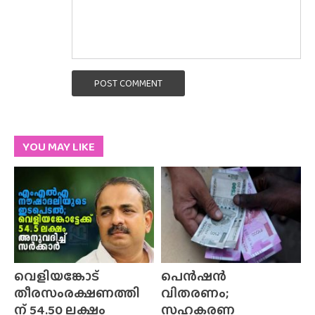
POST COMMENT
YOU MAY LIKE
വെളിയങ്കോട്
പെൻഷൻ
തീരസംരക്ഷണത്തി
വിതരണം;
ന് 54.50 ലക്ഷം
സഹകരണ