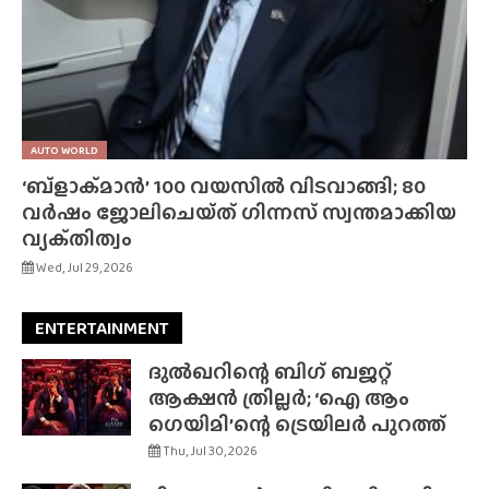
AUTO WORLD
‘ബ്‌ളാക്‌മാൻ’ 100 വയസിൽ വിടവാങ്ങി; 80
വർഷം ജോലിചെയ്‌ത്‌ ഗിന്നസ് സ്വന്തമാക്കിയ
വ്യക്‌തിത്വം
Wed, Jul 29, 2026
ENTERTAINMENT
ദുൽഖറിന്റെ ബിഗ് ബജറ്റ്
ആക്ഷൻ ത്രില്ലർ; ‘ഐ ആം
ഗെയിമി’ന്റെ ട്രെയിലർ പുറത്ത്
Thu, Jul 30, 2026