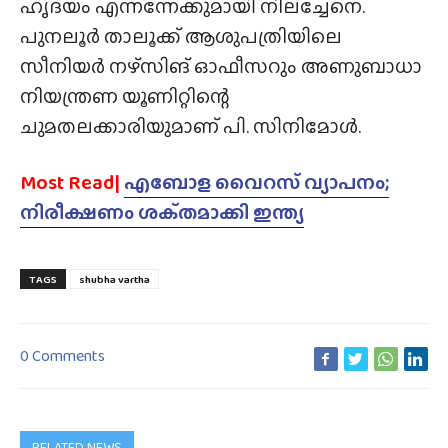
ഹൃദയം എന്നന്നേക്കുമായി നിലച്ചേനെ.
പുനലൂർ താലൂക്ക് ആശുപത്രിയിലെ
സീനിയർ നഴ്‌സിങ് ഓഫീസറും അണുബാധാ
നിയന്ത്രണ യൂണിറ്റിന്റെ
ചുമതലക്കാരിയുമാണ് പി. സിനിമോൾ.
Most Read|
എബോള വൈറസ് വ്യാപനം;
നിരീക്ഷണം ശക്‌തമാക്കി ഇന്ത്യ
TAGS
shubha vartha
0 Comments
RELATED NEWS