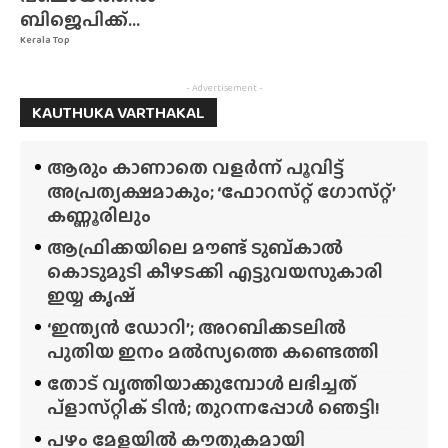
ബിജെപിക്ക്...
Kerala Top
- Advertisement -
KAUTHUKA VARTHAKAL
ആരും കാണാതെ വളർന്ന് പൂവിട്ട്
അപ്രത്യക്ഷമാകും; ‘ഫോറസ്‌റ്റ്‌ ഗോസ്‌റ്റ്’
കണ്ണൂരിലും
ആഫ്രിക്കയിലെ മൗണ്ട് ടുബ്‌കാൽ
കൊടുമുടി കീഴടക്കി എട്ടുവയസുകാരി
ഇയ്യ കൃഷ്
‘ഇന്ത്യൻ ഡോറി’; അറബിക്കടലിൽ
പുതിയ ഇനം മൽസ്യത്തെ കണ്ടെത്തി
തോട് വൃത്തിയാക്കുമ്പോൾ ലഭിച്ചത്
പ്‌ളാസ്‌റ്റിക് ടിൻ; തുറന്നപ്പോൾ ഞെട്ടി!
പഴം മേളയിൽ കൗതുകമായി