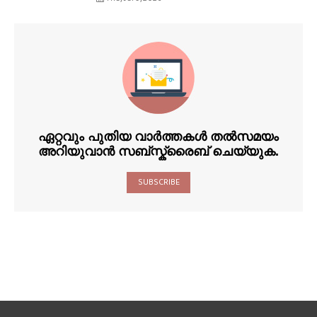
ഏറ്റവും പുതിയ വാർത്തകൾ തൽസമയം
അറിയുവാൻ സബ്സ്ക്രൈബ് ചെയ്യുക.
SUBSCRIBE