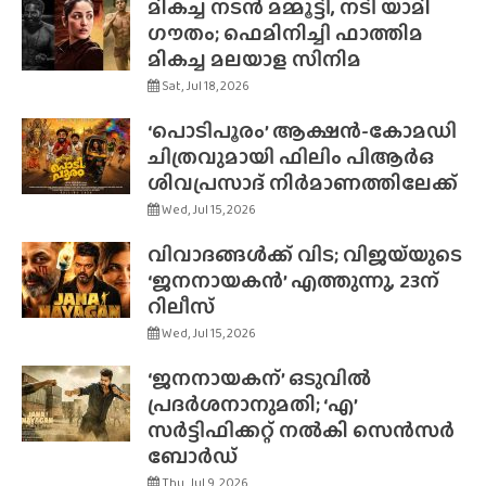
മികച്ച നടൻ മമ്മൂട്ടി, നടി യാമി
ഗൗതം; ഫെമിനിച്ചി ഫാത്തിമ
മികച്ച മലയാള സിനിമ
Sat, Jul 18, 2026
‘പൊടിപൂരം’ ആക്ഷൻ-കോമഡി
ചിത്രവുമായി ഫിലിം പിആർഒ
ശിവപ്രസാദ് നിർമാണത്തിലേക്ക്
Wed, Jul 15, 2026
വിവാദങ്ങൾക്ക് വിട; വിജയ്‌യുടെ
‘ജനനായകൻ’ എത്തുന്നു, 23ന്
റിലീസ്
Wed, Jul 15, 2026
‘ജനനായകന്’ ഒടുവിൽ
പ്രദർശനാനുമതി; ‘എ’
സർട്ടിഫിക്കറ്റ് നൽകി സെൻസർ
ബോർഡ്
Thu, Jul 9, 2026