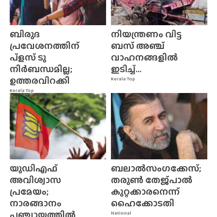
ബിരുദ
നിയന്ത്രണം വിട്ട
പ്രവേശനത്തിന്
ബസ് അഞ്ച്
പ്ളസ് ടു
വാഹനങ്ങളിൽ
നിർബന്ധമില്ല;
ഇടിച്ച്...
ഉത്തരവിറക്കി
Kerala Top
Kerala Top
യുഡിഎഫ്
ബലാൽസംഗക്കേസ്;
അവിശ്വാസ
തരുൺ തേജ്‌പാൽ
പ്രമേയം;
കുറ്റക്കാരനെന്ന്
നാരങ്ങാനം
ഹൈക്കോടതി
പഞ്ചായത്തിൽ
National