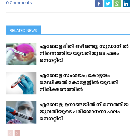
0 Comments
RELATED NEWS
എബോള ഭീതി ഒഴിഞ്ഞു; സുഡാനിൽ
നിന്നെത്തിയ യുവതിയുടെ ഫലം
നെഗറ്റീവ്
എബോള സംശയം; കോട്ടയം
മെഡിക്കൽ കോളേജിൽ യുവതി
നിരീക്ഷണത്തിൽ
എബോള; ഉഗാണ്ടയിൽ നിന്നെത്തിയ
യുവതിയുടെ പരിശോധനാ ഫലം
നെഗറ്റീവ്