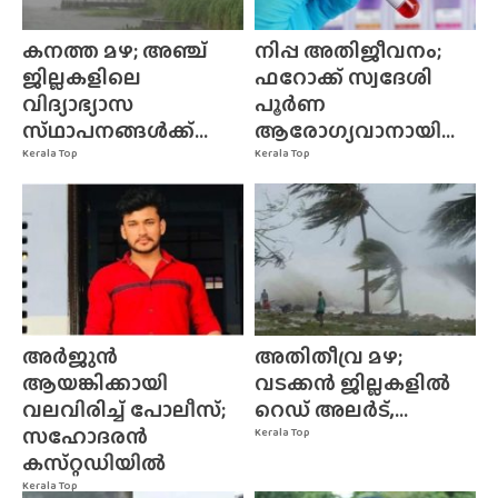
കനത്ത മഴ; അഞ്ച്
നിപ്പ അതിജീവനം;
ജില്ലകളിലെ
ഫറോക്ക് സ്വദേശി
വിദ്യാഭ്യാസ
പൂർണ
സ്‌ഥാപനങ്ങൾക്ക്‌...
ആരോഗ്യവാനായി...
Kerala Top
Kerala Top
അർജുൻ
അതിതീവ്ര മഴ;
ആയങ്കിക്കായി
വടക്കൻ ജില്ലകളിൽ
വലവിരിച്ച് പോലീസ്;
റെഡ് അലർട്,...
സഹോദരൻ
Kerala Top
കസ്‌റ്റഡിയിൽ
Kerala Top