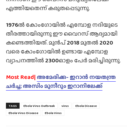
എത്തിയതെന്ന് കരുതപ്പെടുന്നു.
1976
ൽ കോംഗോയിൽ എമ്പോള നദിയുടെ
തീരത്തായിരുന്നു ഈ വൈറസ് ആദ്യമായി
കണ്ടെത്തിയത്. മുൻപ്
2018
മുതൽ
2020
വരെ കോംഗോയിൽ ഉണ്ടായ എമ്പോള
വ്യാപനത്തിൽ
2300
ഓളം പേർ മരിച്ചിരുന്നു.
Most Read|
അമേരിക്ക- ഇറാൻ നയതന്ത്ര
ചർച്ച; അസിം മുനീറും ഇറാനിലേക്ക്
TAGS
Ebola Virus Outbreak
virus
Ebola Disease
Ebola Virus Disease
Ebola Virus