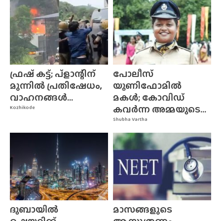
ഫ്രഷ് കട്ട്; പ്ളാന്റിന്
പോലീസ്
മുന്നിൽ പ്രതിഷേധം,
യൂണിഫോമിൽ
വാഹനങ്ങൾ...
മകൾ; കോവിഡ്
കവർന്ന അമ്മയുടെ...
Kozhikode
Shubha Vartha
ദുബായിൽ
മാസങ്ങളുടെ