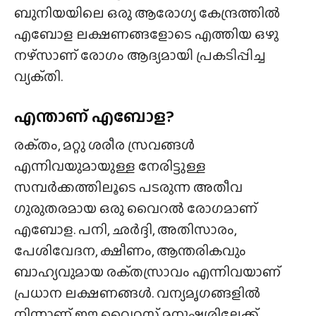
ബുനിയയിലെ ഒരു ആരോഗ്യ കേന്ദ്രത്തിൽ
എബോള ലക്ഷണങ്ങളോടെ എത്തിയ ഒഴു
നഴ്‌സാണ് രോഗം ആദ്യമായി പ്രകടിപ്പിച്ച
വ്യക്‌തി.
എന്താണ് എബോള?
രക്‌തം, മറ്റു ശരീര സ്രവങ്ങൾ
എന്നിവയുമായുള്ള നേരിട്ടുള്ള
സമ്പർക്കത്തിലൂടെ പടരുന്ന അതീവ
ഗുരുതരമായ ഒരു വൈറൽ രോഗമാണ്
എബോള. പനി, ഛർദ്ദി, അതിസാരം,
പേശിവേദന, ക്ഷീണം, ആന്തരികവും
ബാഹ്യവുമായ രക്‌തസ്രാവം എന്നിവയാണ്
പ്രധാന ലക്ഷണങ്ങൾ. വന്യമൃഗങ്ങളിൽ
നിന്നാണ് ഈ വൈറസ് മനുഷ്യരിലേക്ക്