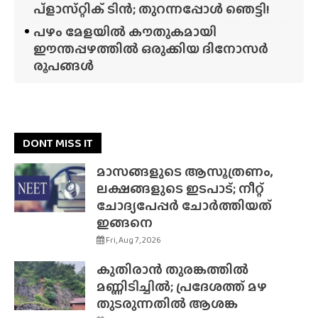
പ്‌ളാസ്‌റ്റിക് ടിൻ; തുറന്നപ്പോൾ ഞെട്ടി!
പഴം മേളയിൽ കൗതുകമായി
ഈന്തപ്പഴത്തിൽ ഒരുക്കിയ ദിനോസർ
രൂപങ്ങൾ
DONT MISS IT
മാസങ്ങളുടെ ആസൂത്രണം,
ലക്ഷങ്ങളുടെ ഇടപാട്; നീറ്റ്
ചോദ്യപേപ്പർ ചോർത്തിയത്
ഇങ്ങനെ
Fri, Aug 7, 2026
കുതിരാൻ തുരങ്കത്തിൽ
മണ്ണിടിച്ചിൽ; പ്രദേശത്ത് മഴ
തുടരുന്നതിൽ ആശങ്ക