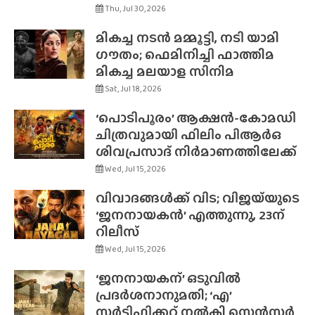
Thu, Jul 30, 2026
മികച്ച നടൻ മമ്മൂട്ടി, നടി യാമി
ഗൗതം; ഫെമിനിച്ചി ഫാത്തിമ
മികച്ച മലയാള സിനിമ
Sat, Jul 18, 2026
‘പൊടിപൂരം’ ആക്ഷൻ-കോമഡി
ചിത്രവുമായി ഫിലിം പിആർഒ
ശിവപ്രസാദ് നിർമാണത്തിലേക്ക്
Wed, Jul 15, 2026
വിവാദങ്ങൾക്ക് വിട; വിജയ്‌യുടെ
‘ജനനായകൻ’ എത്തുന്നു, 23ന്
റിലീസ്
Wed, Jul 15, 2026
‘ജനനായകന്’ ഒടുവിൽ
പ്രദർശനാനുമതി; ‘എ’
സർട്ടിഫിക്കറ്റ് നൽകി സെൻസർ