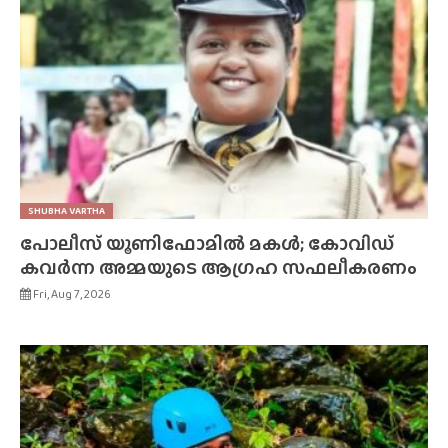
SHUBHA VARTHA
പോലീസ് യൂണിഫോമിൽ മകൾ; കോവിഡ്
കവർന്ന അമ്മയുടെ ആഗ്രഹ സഫലീകരണം
Fri, Aug 7, 2026