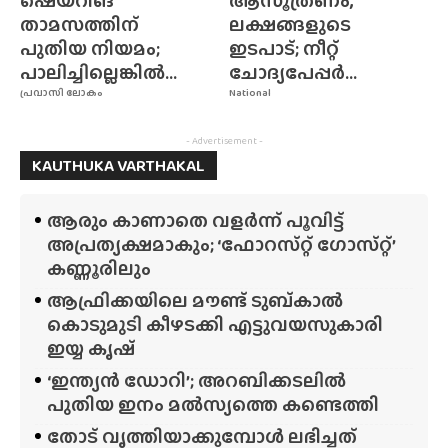
ഷെയറിങ്
ആസൂത്രണം,
താമസത്തിന്
ലക്ഷങ്ങളുടെ
പുതിയ നിയമം;
ഇടപാട്; നീറ്റ്
പാലിച്ചില്ലെങ്കിൽ...
ചോദ്യപേപ്പർ...
പ്രവാസി ലോകം
National
- Advertisement -
KAUTHUKA VARTHAKAL
ആരും കാണാതെ വളർന്ന് പൂവിട്ട്
അപ്രത്യക്ഷമാകും; ‘ഫോറസ്‌റ്റ്‌ ഗോസ്‌റ്റ്’
കണ്ണൂരിലും
ആഫ്രിക്കയിലെ മൗണ്ട് ടുബ്‌കാൽ
കൊടുമുടി കീഴടക്കി എട്ടുവയസുകാരി
ഇയ്യ കൃഷ്
‘ഇന്ത്യൻ ഡോറി’; അറബിക്കടലിൽ
പുതിയ ഇനം മൽസ്യത്തെ കണ്ടെത്തി
തോട് വൃത്തിയാക്കുമ്പോൾ ലഭിച്ചത്