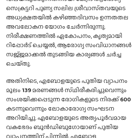
സെക്രട്ടറി പുണ്യ സലില ശ്രീവാസ്‌തവയുടെ
അധ്യക്ഷതയിൽ കഴിഞ്ഞദിവസം ഉന്നതതല
അവലോകന യോഗം ചേർന്നിരുന്നു.
നിരീക്ഷണത്തിൽ ഏകോപനം, കൃത്യമായി
റിപ്പോർട് ചെയ്യൽ, ആരോഗ്യ സംവിധാനങ്ങൾ
സജ്‌ജമാക്കൽ തുടങ്ങിയ കാര്യങ്ങൾ ചർച്ച
ചെയ്‌തു.
അതിനിടെ, എബോളയുടെ പുതിയ വ്യാപനം
മൂലം
139
മരണങ്ങൾ സ്‌ഥിരീകരിച്ചുവെന്നും
സംശയിക്കപ്പെടുന്ന രോഗികളുടെ നിരക്ക്
600
കടന്നുവെന്നും ലോകാരോഗ്യ സംഘടന
അറിയിച്ചു. എബോളയുടെ അത്യപൂർവമായ
വകഭേദം ബൂൻഡിബുഗോയാണ് പുതിയ
വ്യാപനത്തിന് പിന്നിൽ. എബോള