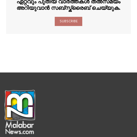
ഏറ്റവും പുതിയ വാർത്തകൾ തൽസമയം
അറിയുവാൻ സബ്സ്ക്രൈബ് ചെയ്യുക.
SUBSCRIBE