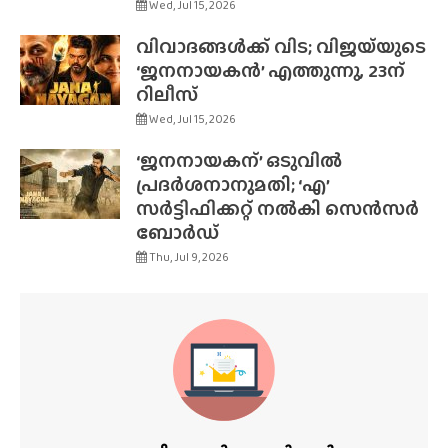
Wed, Jul 15, 2026
വിവാദങ്ങൾക്ക് വിട; വിജയ്‌യുടെ
‘ജനനായകൻ’ എത്തുന്നു, 23ന്
റിലീസ്
Wed, Jul 15, 2026
‘ജനനായകന്’ ഒടുവിൽ
പ്രദർശനാനുമതി; ‘എ’
സർട്ടിഫിക്കറ്റ് നൽകി സെൻസർ
ബോർഡ്
Thu, Jul 9, 2026