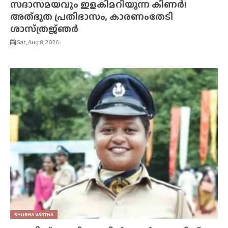
സദാസമയവും ഇളകിമറിയുന്ന കിണർ!
അത്‌ഭുത പ്രതിഭാസം, കാരണംതേടി
ശാസ്‌ത്രജ്‌ഞർ
Sat, Aug 8, 2026
SHUBHA VARTHA