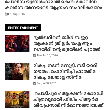
പോലീസ് യൂണിഫോമിൽ മകൾ; കോവിഡ്
കവർന്ന അമ്മയുടെ ആഗ്രഹ സഫലീകരണം
Fri, Aug 7, 2026
ENTERTAINMENT
ദുൽഖറിന്റെ ബിഗ് ബജറ്റ്
ആക്ഷൻ ത്രില്ലർ; ‘ഐ ആം
ഗെയിമി’ന്റെ ട്രെയിലർ പുറത്ത്
Thu, Jul 30, 2026
മികച്ച നടൻ മമ്മൂട്ടി, നടി യാമി
ഗൗതം; ഫെമിനിച്ചി ഫാത്തിമ
മികച്ച മലയാള സിനിമ
Sat, Jul 18, 2026
‘പൊടിപൂരം’ ആക്ഷൻ-കോമഡി
ചിത്രവുമായി ഫിലിം പിആർഒ
ശിവപ്രസാദ് നിർമാണത്തിലേക്ക്