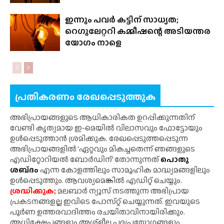
ഇന്നും പവർ കട്ടിന് സാധ്യത;
റെഗുലേറ്ററി കമ്മീഷന്റെ അടിയന്തര
യോഗം നാളെ
പ്രതികരണം രേഖപ്പെടുത്തുക
അഭിപ്രായങ്ങളുടെ ആധികാരികത ഉറപ്പിക്കുന്നതിന്
വേണ്ടി കൃത്യമായ ഇ-മെയിൽ വിലാസവും ഫോട്ടോയും
ഉൾപ്പെടുത്താൻ ശ്രമിക്കുക. രേഖപ്പെടുത്തപ്പെടുന്ന
അഭിപ്രായങ്ങളിൽ 'ഏറ്റവും മികച്ചതെന്ന് ഞങ്ങളുടെ
എഡിറ്റോറിയൽ ബോർഡിന്' തോന്നുന്നത്
പൊതു
ശബ്‌ദം
എന്ന കോളത്തിലും സാമൂഹിക മാദ്ധ്യമങ്ങളിലും
ഉൾപ്പെടുത്തും. ആവശ്യമെങ്കിൽ എഡിറ്റ് ചെയ്യും.
ശ്രദ്ധിക്കുക;
മലബാർ ന്യൂസ് നടത്തുന്ന അഭിപ്രായ
പ്രകടനങ്ങളല്ല ഇവിടെ പോസ്‌റ്റ് ചെയ്യുന്നത്. ഇവയുടെ
പൂർണ ഉത്തരവാദിത്തം രചയിതാവിനായിരിക്കും.
അധിക്ഷേപങ്ങളും അശ്‌ളീല പദപ്രയോഗങ്ങളും