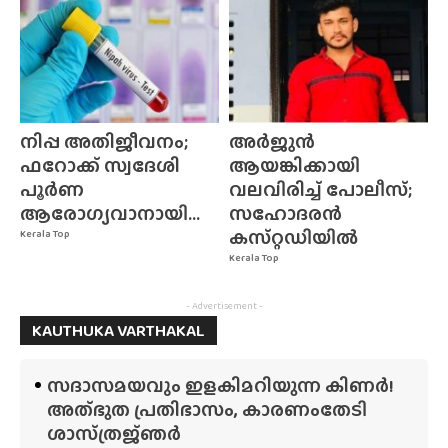
നിപ്പ അതിജീവനം;
അർജുൻ
ഫറോക്ക് സ്വദേശി
ആയങ്കിക്കായി
പൂർണ
വലവിരിച്ച് പോലീസ്;
ആരോഗ്യവാനായി...
സഹോദരൻ
കസ്‌റ്റഡിയിൽ
Kerala Top
Kerala Top
- Advertisement -
KAUTHUKA VARTHAKAL
സദാസമയവും ഇളകിമറിയുന്ന കിണർ!
അത്‌ഭുത പ്രതിഭാസം, കാരണംതേടി
ശാസ്‌ത്രജ്‌ഞർ