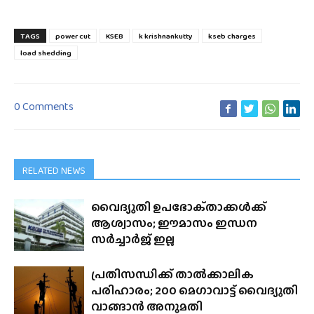
TAGS
power cut
KSEB
k krishnankutty
kseb charges
load shedding
0 Comments
RELATED NEWS
വൈദ്യുതി ഉപഭോക്‌താക്കൾക്ക്
ആശ്വാസം; ഈമാസം ഇന്ധന
സർച്ചാർജ് ഇല്ല
പ്രതിസന്ധിക്ക് താൽക്കാലിക
പരിഹാരം; 200 മെഗാവാട്ട് വൈദ്യുതി
വാങ്ങാൻ അനുമതി