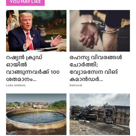
YOU MAY LIKE
റഷ്യൻ ക്രൂഡ്
രഹസ്യ വിവരങ്ങൾ
ഓയിൽ
ചോർത്തി;
വാങ്ങുന്നവർക്ക് 100
വ്യോമസേന വിങ്‌
ശതമാനം...
കമാൻഡർ...
Loka Jalakam
National