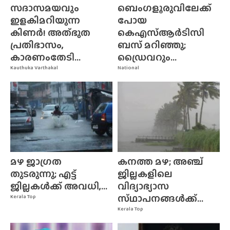
സദാസമയവും
ബെംഗളൂരുവിലേക്ക്
ഇളകിമറിയുന്ന
പോയ
കിണർ! അത്‌ഭുത
കെഎസ്ആർടിസി
പ്രതിഭാസം,
ബസ് മറിഞ്ഞു;
കാരണംതേടി...
ഡ്രൈവറും...
Kauthuka Varthakal
National
മഴ ജാഗ്രത
കനത്ത മഴ; അഞ്ച്
തുടരുന്നു; എട്ട്
ജില്ലകളിലെ
ജില്ലകൾക്ക് അവധി,...
വിദ്യാഭ്യാസ
സ്‌ഥാപനങ്ങൾക്ക്‌...
Kerala Top
Kerala Top