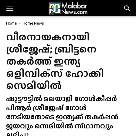
Home
Home News
വീരനായകനായി
ശ്രീജേഷ്; ബ്രിട്ടനെ
തകർത്ത് ഇന്ത്യ
ഒളിമ്പിക്‌സ് ഹോക്കി
സെമിയിൽ
ഷൂട്ടൗട്ടിൽ മലയാളി ഗോൾകീപ്പർ
പിആർ ശ്രീജേഷ് ഗോൾ
നേടിയതോടെ ഇന്ത്യക്ക് തകർപ്പൻ
ജയവും സെമിയിൽ സ്‌ഥാനവും
ലഭിച്ചു.