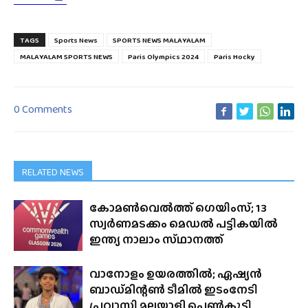
TAGS
Sports News
SPORTS NEWS MALAYALAM
MALAYALAM SPORTS NEWS
Paris Olympics 2024
Paris Hocky
0 Comments
RELATED NEWS
കോമൺവെൽത്ത് ഗെയിംസ്; 13
സ്വർണമടക്കം മെഡൽ പട്ടികയിൽ
ഇന്ത്യ നാലാം സ്‌ഥാനത്ത്
വാനോളം ഉയരത്തിൽ; ഏഷ്യൻ
ബാഡ്‌മിന്റൺ ടീമിൽ ഇടംനേടി
പ്രവാസി മലയാളി പെൺകുട്ടി