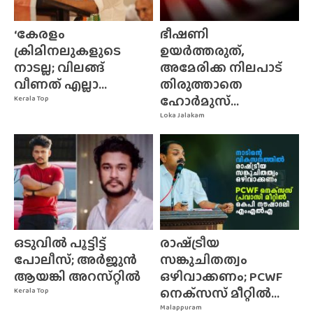
‘കേരളം
ഭീഷണി
ക്രിമിനലുകളുടെ
ഉയർത്തരുത്,
നാടല്ല; വിലങ്ങ്
അമേരിക്ക നിലപാട്
വീണത് എല്ലാ...
തിരുത്താതെ
ഹോർമുസ്...
Kerala Top
Loka Jalakam
ഒടുവിൽ പൂട്ടിട്ട്
രാഷ്‌ട്രീയ
പോലീസ്; അർജുൻ
സങ്കുചിതത്വം
ആയങ്കി അറസ്‌റ്റിൽ
ഒഴിവാക്കണം; PCWF
നെക്‌സസ്‌ മീറ്റിൽ...
Kerala Top
Malappuram