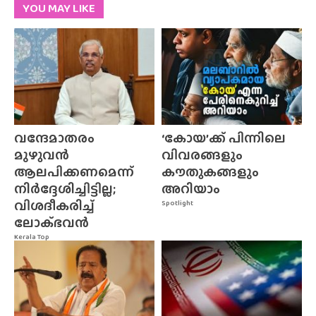
YOU MAY LIKE
വന്ദേമാതരം
‘കോയ’ക്ക് പിന്നിലെ
മുഴുവൻ
വിവരങ്ങളും
ആലപിക്കണമെന്ന്
കൗതുകങ്ങളും
നിർദ്ദേശിച്ചിട്ടില്ല;
അറിയാം
വിശദീകരിച്ച്
Spotlight
ലോക്‌ഭവൻ
Kerala Top