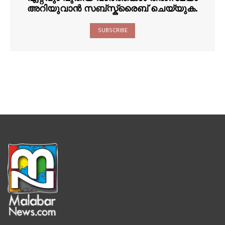
അറിയുവാൻ സബ്സ്ക്രൈബ് ചെയ്യുക.
SUBSCRIBE