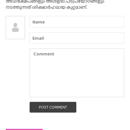
അധിക്ഷേപങ്ങളും അശ്‌ളീല പദപ്രയോഗങ്ങളും
നടത്തുന്നത് ശിക്ഷാർഹമായ കുറ്റമാണ്.
POST COMMENT