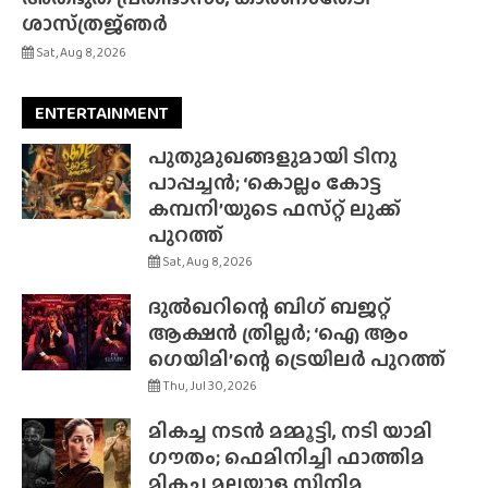
ശാസ്‌ത്രജ്‌ഞർ
Sat, Aug 8, 2026
ENTERTAINMENT
പുതുമുഖങ്ങളുമായി ടിനു
പാപ്പച്ചൻ; ‘കൊല്ലം കോട്ട
കമ്പനി’യുടെ ഫസ്‌റ്റ് ലുക്ക്
പുറത്ത്
Sat, Aug 8, 2026
ദുൽഖറിന്റെ ബിഗ് ബജറ്റ്
ആക്ഷൻ ത്രില്ലർ; ‘ഐ ആം
ഗെയിമി’ന്റെ ട്രെയിലർ പുറത്ത്
Thu, Jul 30, 2026
മികച്ച നടൻ മമ്മൂട്ടി, നടി യാമി
ഗൗതം; ഫെമിനിച്ചി ഫാത്തിമ
മികച്ച മലയാള സിനിമ