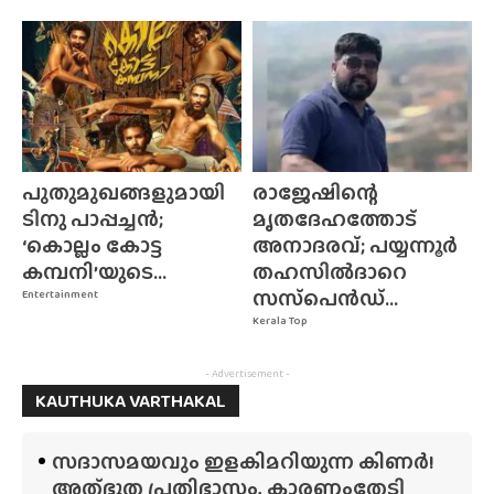
പുതുമുഖങ്ങളുമായി
രാജേഷിന്റെ
ടിനു പാപ്പച്ചൻ;
മൃതദേഹത്തോട്
‘കൊല്ലം കോട്ട
അനാദരവ്; പയ്യന്നൂർ
കമ്പനി’യുടെ...
തഹസിൽദാറെ
സസ്‌പെൻഡ്...
Entertainment
Kerala Top
- Advertisement -
KAUTHUKA VARTHAKAL
സദാസമയവും ഇളകിമറിയുന്ന കിണർ!
അത്‌ഭുത പ്രതിഭാസം, കാരണംതേടി