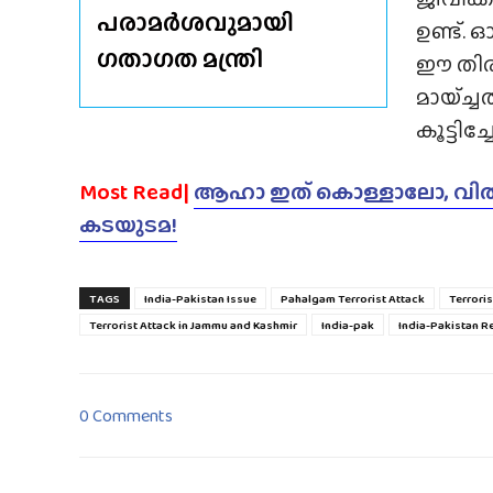
പരാമർശവുമായി
ഉണ്ട്.
ഗതാഗത മന്ത്രി
ഈ തിരി
മായ്‌ച
കൂട്ടിച്
Most Read|
ആഹാ ഇത് കൊള്ളാലോ, വിൽപ്പ
കടയുടമ!
TAGS
India-Pakistan Issue
Pahalgam Terrorist Attack
Terrori
Terrorist Attack in Jammu and Kashmir
India-pak
India-Pakistan R
0 Comments