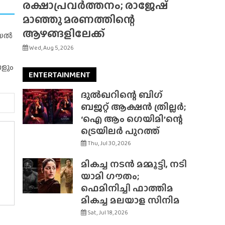
രക്ഷാപ്രവർത്തനം; രാജേഷ്
മാഞ്ഞു മരണത്തിന്റെ
ആഴങ്ങളിലേക്ക്
റിയൽ
Wed, Aug 5, 2026
ങളും
ENTERTAINMENT
ദുൽഖറിന്റെ ബിഗ്
ബജറ്റ് ആക്ഷൻ ത്രില്ലർ;
‘ഐ ആം ഗെയിമി’ന്റെ
ട്രെയിലർ പുറത്ത്
Thu, Jul 30, 2026
മികച്ച നടൻ മമ്മൂട്ടി, നടി
യാമി ഗൗതം;
ഫെമിനിച്ചി ഫാത്തിമ
മികച്ച മലയാള സിനിമ
Sat, Jul 18, 2026