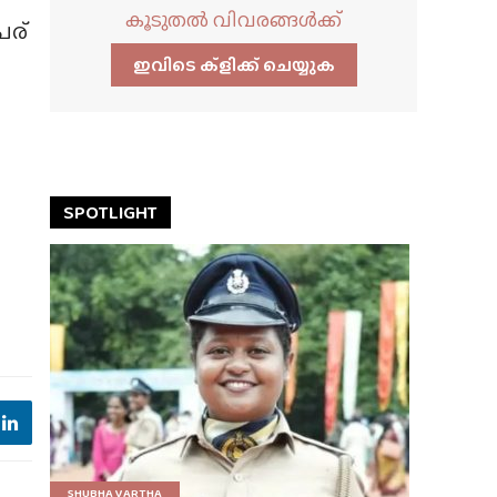
കൂടുതൽ വിവരങ്ങൾക്ക്
േര്
ഇവിടെ ക്ളിക്ക്‌ ചെയ്യുക
SPOTLIGHT
SHUBHA VARTHA