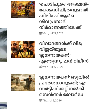
‘പൊടിപൂരം’ ആക്ഷൻ-
കോമഡി ചിത്രവുമായി
ഫിലിം പിആർഒ
ശിവപ്രസാദ്
നിർമാണത്തിലേക്ക്
Wed, Jul 15, 2026
വിവാദങ്ങൾക്ക് വിട;
വിജയ്‌യുടെ
‘ജനനായകൻ’
എത്തുന്നു, 23ന് റിലീസ്
Wed, Jul 15, 2026
‘ജനനായകന്’ ഒടുവിൽ
പ്രദർശനാനുമതി; ‘എ’
സർട്ടിഫിക്കറ്റ് നൽകി
സെൻസർ ബോർഡ്
Thu, Jul 9, 2026