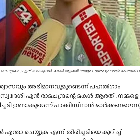
പ്പെട്ട എൻ രാമചന്ദ്രൻ. മകൾ ആരതി (Image Courtesy: Kerala Kaumudi On
ശ്വാസവും അഭിമാനവുമുണ്ടെന്ന് പഹൽഗാം
ളി സ്വദേശി എൻ രാമചന്ദ്രന്റെ മകൾ ആരതി. നമ്മളെ
്ചടി ഉണ്ടാകുമെന്ന് പാക്കിസ്‌ഥാൻ ഓർക്കണമെന്ന
എന്താ ചെയ്യുക എന്ന്. തിരിച്ചടിയെ കുറിച്ച്