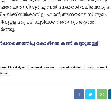
 ഓപ്പറേഷൻ സിന്ദൂർ എന്നതിനേക്കാൾ വലിയൊരു പ
ച്ചടിക്ക് നൽകാനില്ല. എന്റെ അമ്മയുടെ സിന്ദൂരം
്ചതിനുളള മറുപടി കൂടിയാണിതെന്നും ആരതി
ചേർത്തു.
നക്കെത്തിച്ച കോഴിയെ കണ്ട് കണ്ണുതള്ളി
st Attack in Pahalgam
India-Pakistan War
Operation Sindoor
Terrorist Attack
elation