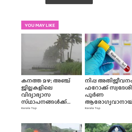
YOU MAY LIKE
കനത്ത മഴ; അഞ്ച്
നിപ്പ അതിജീവനം
ജില്ലകളിലെ
ഫറോക്ക് സ്വദേശി
വിദ്യാഭ്യാസ
പൂർണ
സ്‌ഥാപനങ്ങൾക്ക്‌...
ആരോഗ്യവാനായി.
Kerala Top
Kerala Top