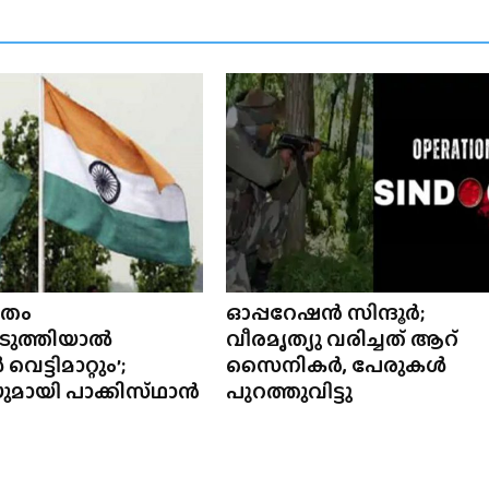
ിതം
ഓപ്പറേഷൻ സിന്ദൂർ;
ടുത്തിയാൽ
വീരമൃത്യു വരിച്ചത് ആറ്
ട്ടിമാറ്റും’;
സൈനികർ, പേരുകൾ
മായി പാക്കിസ്‌ഥാൻ
പുറത്തുവിട്ടു