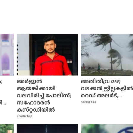
;
അർജുൻ
അതിതീവ്ര മഴ;
ആയങ്കിക്കായി
വടക്കൻ ജില്ലകളിൽ
വലവിരിച്ച് പോലീസ്;
റെഡ് അലർട്,...
..
സഹോദരൻ
Kerala Top
കസ്‌റ്റഡിയിൽ
Kerala Top