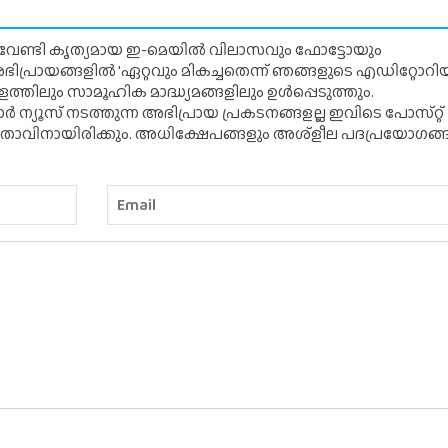
് വേണ്ടി കൃത്യമായ ഇ-മെയിൽ വിലാസവും ഫോട്ടോയും
ന അഭിപ്രായങ്ങളിൽ 'ഏറ്റവും മികച്ചതെന്ന് ഞങ്ങളുടെ എഡിറ്റോ
്തിലും സാമൂഹിക മാദ്ധ്യമങ്ങളിലും ഉൾപ്പെടുത്തും.
 ന്യൂസ് നടത്തുന്ന അഭിപ്രായ പ്രകടനങ്ങളല്ല ഇവിടെ പോസ്‌റ്റ്
ിതാവിനായിരിക്കും. അധിക്ഷേപങ്ങളും അശ്‌ളീല പദപ്രയോഗങ്