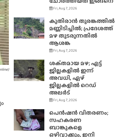
ചോർത്തിയത് ഇങ്ങനെ
Fri, Aug 7, 2026
കുതിരാൻ തുരങ്കത്തിൽ
മണ്ണിടിച്ചിൽ; പ്രദേശത്ത്
മഴ തുടരുന്നതിൽ
ആശങ്ക
Fri, Aug 7, 2026
ശക്‌തമായ മഴ; എട്ട്
ജില്ലകളിൽ ഇന്ന്
line)
അവധി, ഏഴ്
ജില്ലകളിൽ റെഡ്
അലർട്
Fri, Aug 7, 2026
ും
പെൻഷൻ വിതരണം;
സഹകരണ
ബാങ്കുകളെ
ഒഴിവാക്കും, ഇനി