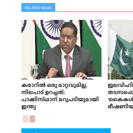
RELATED NEWS
കരാറിൽ ഒരു മാറ്റവുമില്ല,
ജലവിഹ
നിലപാട് ഉറച്ചത്;
തടസപ്പെ
പാക്കിസ്‌ഥാന് മറുപടിയുമായി
‘കൈകൾ വെ
ഇന്ത്യ
ഭീഷണിയു