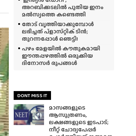
അറബിക്കടലിൽ പുതിയ ഇനം
മൽസ്യത്തെ കണ്ടെത്തി
തോട് വൃത്തിയാക്കുമ്പോൾ
ലഭിച്ചത് പ്‌ളാസ്‌റ്റിക് ടിൻ;
തുറന്നപ്പോൾ ഞെട്ടി!
പഴം മേളയിൽ കൗതുകമായി
ഈന്തപ്പഴത്തിൽ ഒരുക്കിയ
ദിനോസർ രൂപങ്ങൾ
DONT MISS IT
മാസങ്ങളുടെ
ആസൂത്രണം,
ലക്ഷങ്ങളുടെ ഇടപാട്;
നീറ്റ് ചോദ്യപേപ്പർ