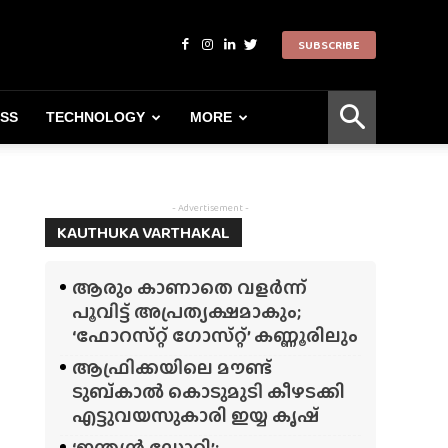
SUBSCRIBE
ESS
TECHNOLOGY
MORE
- Advertisement -
KAUTHUKA VARTHAKAL
ആരും കാണാതെ വളർന്ന്
പൂവിട്ട് അപ്രത്യക്ഷമാകും;
‘ഫോറസ്‌റ്റ്‌ ഗോസ്‌റ്റ്’ കണ്ണൂരിലും
ആഫ്രിക്കയിലെ മൗണ്ട്
ടുബ്‌കാൽ കൊടുമുടി കീഴടക്കി
എട്ടുവയസുകാരി ഇയ്യ കൃഷ്
‘ഇന്ത്യൻ ഡോറി’;