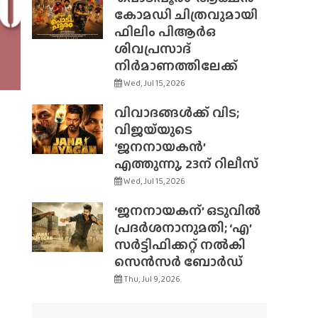
കോമഡി ചിത്രവുമായി
ഫിലിം പിആർഒ
ശിവപ്രസാദ്
നിർമാണത്തിലേക്ക്
Wed, Jul 15, 2026
വിവാദങ്ങൾക്ക് വിട;
വിജയ്‌യുടെ
‘ജനനായകൻ’
എത്തുന്നു, 23ന് റിലീസ്
Wed, Jul 15, 2026
‘ജനനായകന്’ ഒടുവിൽ
പ്രദർശനാനുമതി; ‘എ’
സർട്ടിഫിക്കറ്റ് നൽകി
സെൻസർ ബോർഡ്
Thu, Jul 9, 2026