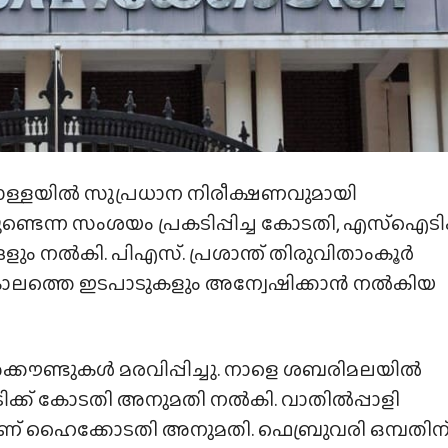
്ളയിൽ സുപ്രധാന നിരീക്ഷണവുമായി
ുണ്ടെന്ന സംശയം പ്രകടിപ്പിച്ച കോടതി, എസ്ഐടിക
ങളും നൽകി. പിഎസ്. പ്രശാന്ത് തിരുവിതാംകൂർ
 കാലത്തെ ഇടപാടുകളും അന്വേഷിക്കാൻ നൽകിയ
ക്കൗണ്ടുകൾ മരവിപ്പിച്ചു. നാളെ ശബരിമലയിൽ
്ക് കോടതി അനുമതി നൽകി. വാതിൽപ്പാളി
ണ് ഹൈക്കോടതി അനുമതി. ഫെബ്രുവരി ഒമ്പതിന