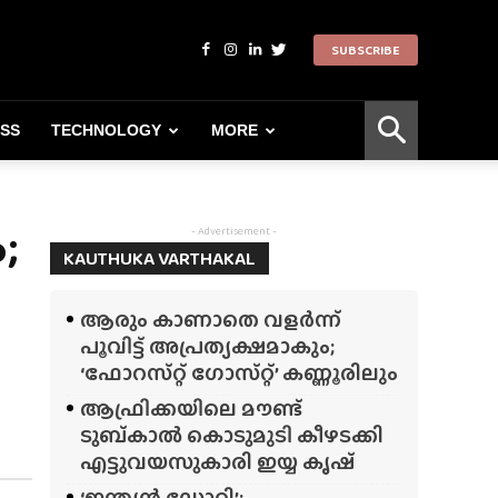
SUBSCRIBE
ESS
TECHNOLOGY
MORE
;
- Advertisement -
KAUTHUKA VARTHAKAL
ആരും കാണാതെ വളർന്ന്
പൂവിട്ട് അപ്രത്യക്ഷമാകും;
‘ഫോറസ്‌റ്റ്‌ ഗോസ്‌റ്റ്’ കണ്ണൂരിലും
ആഫ്രിക്കയിലെ മൗണ്ട്
ടുബ്‌കാൽ കൊടുമുടി കീഴടക്കി
എട്ടുവയസുകാരി ഇയ്യ കൃഷ്
‘ഇന്ത്യൻ ഡോറി’;