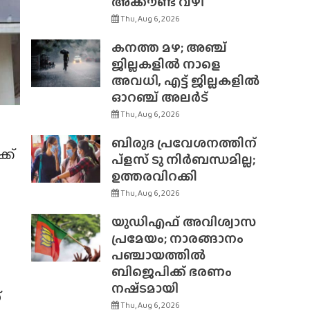
അക്കൗണ്ട് വഴി
Thu, Aug 6, 2026
കനത്ത മഴ; അഞ്ച്
ജില്ലകളിൽ നാളെ
അവധി, എട്ട് ജില്ലകളിൽ
ഓറഞ്ച് അലർട്
Thu, Aug 6, 2026
ബിരുദ പ്രവേശനത്തിന്
്ക്
പ്ളസ് ടു നിർബന്ധമില്ല;
ഉത്തരവിറക്കി
Thu, Aug 6, 2026
യുഡിഎഫ് അവിശ്വാസ
പ്രമേയം; നാരങ്ങാനം
പഞ്ചായത്തിൽ
ബിജെപിക്ക് ഭരണം
നഷ്‌ടമായി
്
Thu, Aug 6, 2026