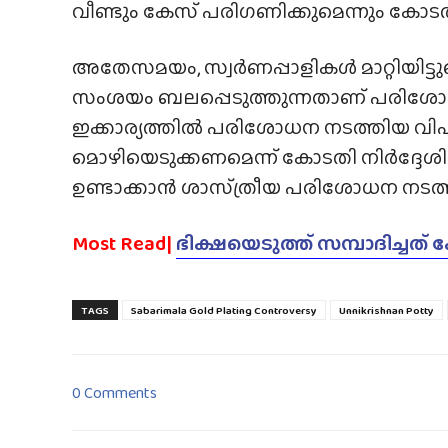
വീണ്ടും കേസ് പരിഗണിക്കുമെന്നും കോടതി 
അതേസമയം, സ്വർണപ്പാളികൾ മാറ്റിയിട്ടു
സംശയം ബലപ്പെടുത്തുന്നതാണ് പരിശോധനാ 
ഇക്കാര്യത്തിൽ പരിശോധന നടത്തിയ വി
മൊഴിയെടുക്കണമെന്ന് കോടതി നിർദ്ദേശിച്ച
ഉണ്ടാക്കാൻ ശാസ്‌ത്രീയ പരിശോധന നടത
Most Read|
ഭിക്ഷയെടുത്ത് സമ്പാദിച
TAGS
Sabarimala Gold Plating Controversy
Unnikrishnan Potty
0 Comments