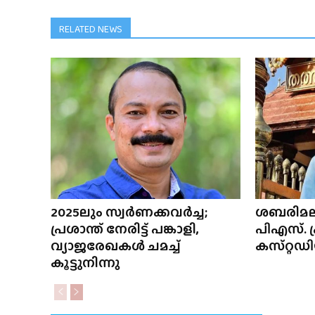
RELATED NEWS
2025ലും സ്വർണക്കവർച്ച;
ശബരിമല
പ്രശാന്ത് നേരിട്ട് പങ്കാളി,
പിഎസ്. 
വ്യാജരേഖകൾ ചമച്ച്
കസ്‌റ്റ
കൂട്ടുനിന്നു