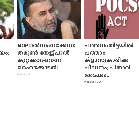
ബലാൽസംഗക്കേസ്;
പത്തനംതിട്ടയിൽ
യം;
തരുൺ തേജ്‌പാൽ
പത്താം
കുറ്റക്കാരനെന്ന്
ക്ളാസുകാരിക്ക്
ഹൈക്കോടതി
പീഡനം; പിതാവ്
അടക്കം...
National
Kerala Top