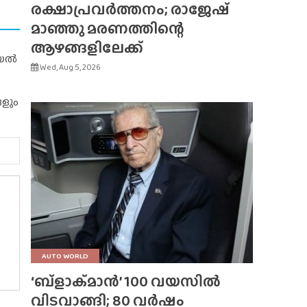
രക്ഷാപ്രവർത്തനം; രാജേഷ്
മാഞ്ഞു മരണത്തിന്റെ
ആഴങ്ങളിലേക്ക്
റിയൽ
Wed, Aug 5, 2026
ങളും
AUTO WORLD
‘ബ്‌ളാക്‌മാൻ’ 100 വയസിൽ
വിടവാങ്ങി; 80 വർഷം