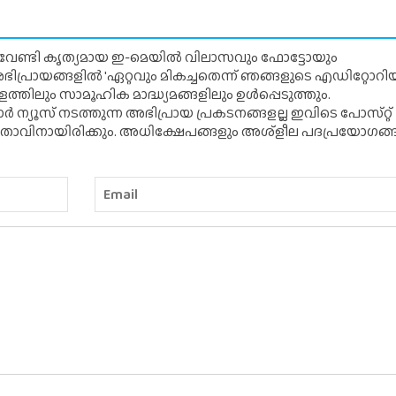
് വേണ്ടി കൃത്യമായ ഇ-മെയിൽ വിലാസവും ഫോട്ടോയും
ന അഭിപ്രായങ്ങളിൽ 'ഏറ്റവും മികച്ചതെന്ന് ഞങ്ങളുടെ എഡിറ്റോ
്തിലും സാമൂഹിക മാദ്ധ്യമങ്ങളിലും ഉൾപ്പെടുത്തും.
 ന്യൂസ് നടത്തുന്ന അഭിപ്രായ പ്രകടനങ്ങളല്ല ഇവിടെ പോസ്‌റ്റ്
ിതാവിനായിരിക്കും. അധിക്ഷേപങ്ങളും അശ്‌ളീല പദപ്രയോഗങ്