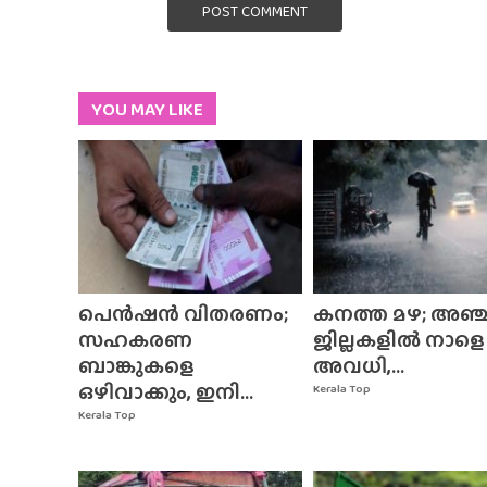
POST COMMENT
YOU MAY LIKE
പെൻഷൻ വിതരണം;
കനത്ത മഴ; അഞ്ച
സഹകരണ
ജില്ലകളിൽ നാളെ
ബാങ്കുകളെ
അവധി,...
ഒഴിവാക്കും, ഇനി...
Kerala Top
Kerala Top