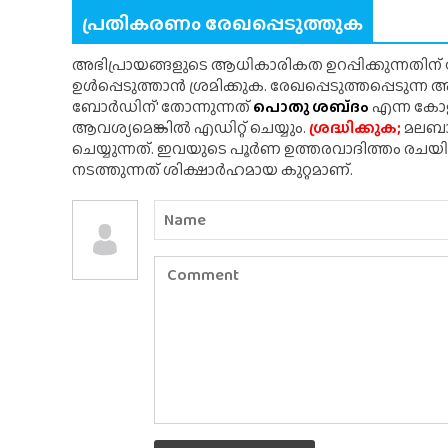
പ്രതികരണം രേഖപ്പെടുത്തുക
അഭിപ്രായങ്ങളുടെ ആധികാരികത ഉറപ്പിക്കുന്നതിന
ഉൾപ്പെടുത്താൻ ശ്രമിക്കുക. രേഖപ്പെടുത്തപ്പെടുന്
ബോർഡിന്' തോന്നുന്നത്
പൊതു ശബ്‌ദം
എന്ന കോളത
ആവശ്യമെങ്കിൽ എഡിറ്റ് ചെയ്യും.
ശ്രദ്ധിക്കുക;
മലബാർ
ചെയ്യുന്നത്. ഇവയുടെ പൂർണ ഉത്തരവാദിത്തം രചയ
നടത്തുന്നത് ശിക്ഷാർഹമായ കുറ്റമാണ്.