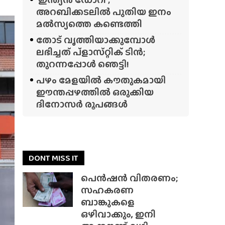
അറബിക്കടലിൽ പുതിയ ഇനം
മൽസ്യത്തെ കണ്ടെത്തി
തോട് വൃത്തിയാക്കുമ്പോൾ
ലഭിച്ചത് പ്‌ളാസ്‌റ്റിക് ടിൻ;
തുറന്നപ്പോൾ ഞെട്ടി!
പഴം മേളയിൽ കൗതുകമായി
ഈന്തപ്പഴത്തിൽ ഒരുക്കിയ
ദിനോസർ രൂപങ്ങൾ
DONT MISS IT
പെൻഷൻ വിതരണം;
സഹകരണ
ബാങ്കുകളെ
ഒഴിവാക്കും, ഇനി