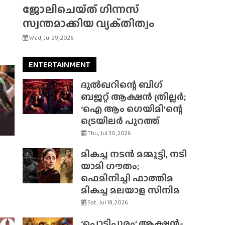
ജോലിചെയ്‌ത്‌ ഗിന്നസ്
സ്വന്തമാക്കിയ വ്യക്‌തിത്വം
Wed, Jul 29, 2026
ENTERTAINMENT
ദുൽഖറിന്റെ ബിഗ്
ബജറ്റ് ആക്ഷൻ ത്രില്ലർ;
‘ഐ ആം ഗെയിമി’ന്റെ
ട്രെയിലർ പുറത്ത്
Thu, Jul 30, 2026
മികച്ച നടൻ മമ്മൂട്ടി, നടി
യാമി ഗൗതം;
ഫെമിനിച്ചി ഫാത്തിമ
മികച്ച മലയാള സിനിമ
Sat, Jul 18, 2026
‘പൊടിപൂരം’ ആക്ഷൻ-