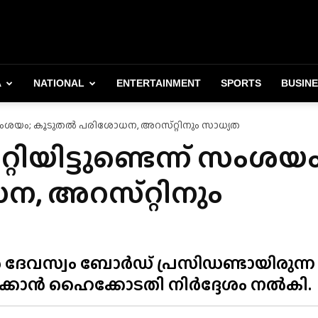
A
NATIONAL
ENTERTAINMENT
SPORTS
BUSIN
ന് സംശയം; കൂടുതൽ പരിശോധന, അറസ്‌റ്റിനും സാധ്യത
റിയിട്ടുണ്ടെന്ന് സംശയം
 അറസ്‌റ്റിനും
ൂർ ദേവസ്വം ബോർഡ് പ്രസിഡണ്ടായിരുന്ന
്കാൻ ഹൈക്കോടതി നിർദ്ദേശം നൽകി.