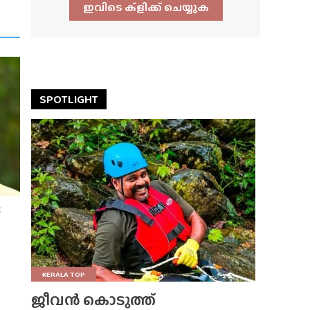
ഇവിടെ ക്ളിക്ക്‌ ചെയ്യുക
SPOTLIGHT
;
KERALA TOP
ജീവൻ കൊടുത്ത്