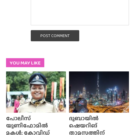
POST COMMENT
YOU MAY LIKE
പോലീസ്
ദുബായിൽ
യൂണിഫോമിൽ
ഷെയറിങ്
മകൾ; കോവിഡ്
താമസത്തിന്