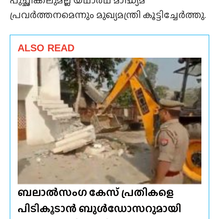
പ്രവർത്തനമെന്നും മുഖ്യമന്ത്രി കൂട്ടിച്ചേർത്തു.
ALSO READ
ബലാൽസംഗ കേസ് പ്രതികളെ
പിടികൂടാൻ ബുൾഡോസറുമായി