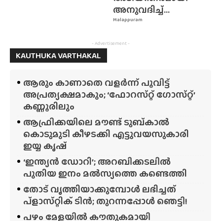
അനുവദിച്ച്...
Malappuram
- Advertisement -
KAUTHUKA VARTHAKAL
ആരും കാണാതെ വളർന്ന് പൂവിട്ട്
അപ്രത്യക്ഷമാകും; ‘ഫോറസ്‌റ്റ്‌ ഗോസ്‌റ്റ്’
കണ്ണൂരിലും
ആഫ്രിക്കയിലെ മൗണ്ട് ടുബ്‌കാൽ
കൊടുമുടി കീഴടക്കി എട്ടുവയസുകാരി
ഇയ്യ കൃഷ്
‘ഇന്ത്യൻ ഡോറി’; അറബിക്കടലിൽ
പുതിയ ഇനം മൽസ്യത്തെ കണ്ടെത്തി
തോട് വൃത്തിയാക്കുമ്പോൾ ലഭിച്ചത്
പ്‌ളാസ്‌റ്റിക് ടിൻ; തുറന്നപ്പോൾ ഞെട്ടി!
പഴം മേളയിൽ കൗതുകമായി