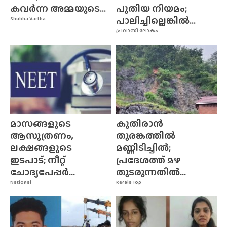
കവർന്ന അമ്മയുടെ...
പുതിയ നിയമം;
പാലിച്ചില്ലെങ്കിൽ...
Shubha Vartha
പ്രവാസി ലോകം
മാസങ്ങളുടെ
കുതിരാൻ
ആസൂത്രണം,
തുരങ്കത്തിൽ
ലക്ഷങ്ങളുടെ
മണ്ണിടിച്ചിൽ;
ഇടപാട്; നീറ്റ്
പ്രദേശത്ത് മഴ
ചോദ്യപേപ്പർ...
തുടരുന്നതിൽ...
National
Kerala Top