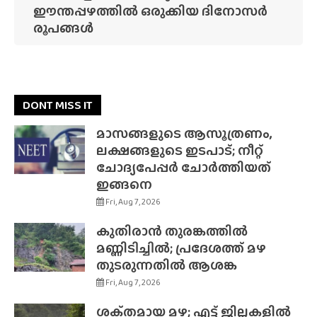
ഈന്തപ്പഴത്തിൽ ഒരുക്കിയ ദിനോസർ
രൂപങ്ങൾ
DONT MISS IT
മാസങ്ങളുടെ ആസൂത്രണം,
ലക്ഷങ്ങളുടെ ഇടപാട്; നീറ്റ്
ചോദ്യപേപ്പർ ചോർത്തിയത്
ഇങ്ങനെ
Fri, Aug 7, 2026
കുതിരാൻ തുരങ്കത്തിൽ
മണ്ണിടിച്ചിൽ; പ്രദേശത്ത് മഴ
തുടരുന്നതിൽ ആശങ്ക
Fri, Aug 7, 2026
ശക്‌തമായ മഴ; എട്ട് ജില്ലകളിൽ