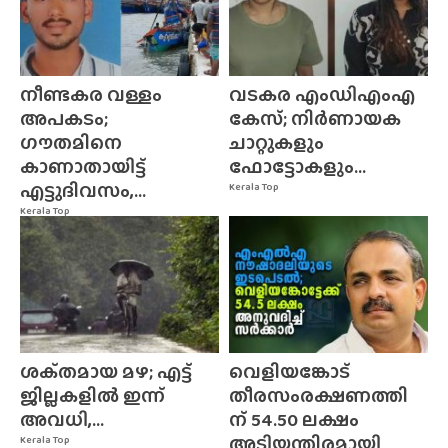
നീണ്ടകര വള്ളം
വടകര എംഡിഎംഎ
അപകടം;
കേസ്; നിർണായക
ഗൗതമിനെ
ചാറ്റുകളും
കാണാതായിട്ട്
ഫോട്ടോകളും...
എട്ടുദിവസം,...
Kerala Top
Kerala Top
ശക്‌തമായ മഴ; എട്ട്
വെളിയങ്കോട്
ജില്ലകളിൽ ഇന്ന്
തീരസംരക്ഷണത്തി
അവധി,...
ന് 54.50 ലക്ഷം
അടിയന്തിരമായി
Kerala Top