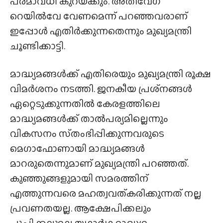
പരമാവധി കുറയ്‌ക്കും. അതിവേഗ
റെയിൽവേ വേണമെന്ന് പറഞ്ഞവരാണ്
ഇപ്പോൾ എതിർക്കുന്നതെന്നും മുഖ്യമന്ത്രി
ചൂണ്ടിക്കാട്ടി.
മാദ്ധ്യമങ്ങൾക്ക് എതിരെയും മുഖ്യമന്ത്രി രൂക്ഷ
വിമർശനം നടത്തി. ജനകീയ പ്രശ്‌നങ്ങൾ
ഏറ്റെടുക്കുന്നതിൽ കേരളത്തിലെ
മാദ്ധ്യമങ്ങൾക്ക് താൽപര്യമില്ലെന്നും
വികസനം സ്‌തംഭിപ്പിക്കുന്നവരുടെ
മെഗാഫോണായി​ മാദ്ധ്യമങ്ങൾ
മാറരുതെന്നുമാണ് മുഖ്യമന്ത്രി പറഞ്ഞത്.
കുഞ്ഞുങ്ങളുമായി സമരത്തിന്
എത്തുന്നവരെ മഹത്വവത്കരിക്കുന്നത് നല്ല
പ്രവണതയല്ല. ആക്ഷേപിക്കലും
പുച്ഛിക്കലുമല്ല യഥാർഥ മാദ്ധ്യമ