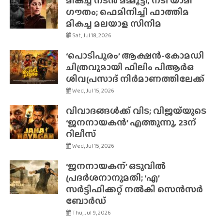
മികച്ച നടൻ മമ്മൂട്ടി, നടി യാമി
ഗൗതം; ഫെമിനിച്ചി ഫാത്തിമ
മികച്ച മലയാള സിനിമ
Sat, Jul 18, 2026
‘പൊടിപൂരം’ ആക്ഷൻ-കോമഡി
ചിത്രവുമായി ഫിലിം പിആർഒ
ശിവപ്രസാദ് നിർമാണത്തിലേക്ക്
Wed, Jul 15, 2026
വിവാദങ്ങൾക്ക് വിട; വിജയ്‌യുടെ
‘ജനനായകൻ’ എത്തുന്നു, 23ന്
റിലീസ്
Wed, Jul 15, 2026
‘ജനനായകന്’ ഒടുവിൽ
പ്രദർശനാനുമതി; ‘എ’
സർട്ടിഫിക്കറ്റ് നൽകി സെൻസർ
ബോർഡ്
Thu, Jul 9, 2026