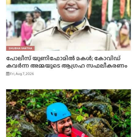
SHUBHA VARTHA
പോലീസ് യൂണിഫോമിൽ മകൾ; കോവിഡ്
കവർന്ന അമ്മയുടെ ആഗ്രഹ സഫലീകരണം
Fri, Aug 7, 2026