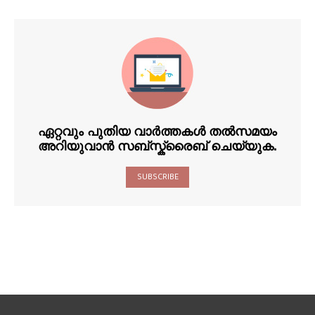
ഏറ്റവും പുതിയ വാർത്തകൾ തൽസമയം
അറിയുവാൻ സബ്സ്ക്രൈബ് ചെയ്യുക.
SUBSCRIBE