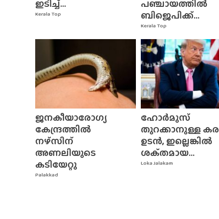
ഇടിച്ച്...
പഞ്ചായത്തിൽ
ബിജെപിക്ക്...
Kerala Top
Kerala Top
ജനകീയാരോഗ്യ
ഹോർമുസ്
കേന്ദ്രത്തിൽ
തുറക്കാനുള്ള ക
നഴ്‌സിന്‌
ഉടൻ, ഇല്ലെങ്കിൽ
അണലിയുടെ
ശക്‌തമായ...
കടിയേറ്റു
Loka Jalakam
Palakkad