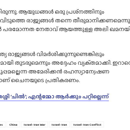
രുന്നു. ആയുധങ്ങൾ ഒരു പ്രശ്‌നത്തിനും
ിടുത്തെ രാജ്യങ്ങൾ തന്നെ തീരുമാനിക്കണമെന്നു
ാൻ പരമോന്നത നേതാവ് ആയത്തുള്ള അലി ഖമനയ
യ രാജ്യങ്ങൾ വിമർശിക്കുന്നുണ്ടെങ്കിലും
 തുടരുമെന്നും അദ്ദേഹം വ്യക്‌തമാക്കി. ഇറാന്
പ്പമല്ലെന്ന അമേരിക്കൻ രഹസ്യാന്വേഷണ
യാണ് ചൈനയുടെ പ്രതികരണം.
ി ‘ചിൽ’; എന്റമ്മോ ആർക്കും പറ്റില്ലെന്ന്
ies
China
Israel- Iran War
Israel- Iran
Israel- Iran Conflict