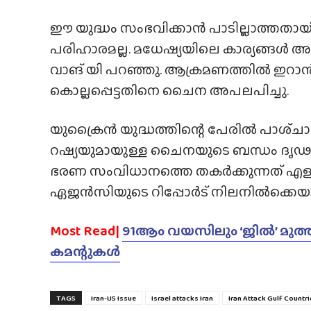
ഈ യുദ്ധം സംഭവിക്കാൻ പാടില്ലാത്തതായി
പരിഹാരമല്ല. മധേഷ്യയിലെ കാര്യങ്ങൾ അവ
വാങ് യി പറഞ്ഞു. ആക്രമണത്തിൽ ഇറ
കൊല്ലപ്പെട്ടതിനെ ചൈന അപലപിച്ചു.
യുക്രൈൻ യുദ്ധത്തിന്റെ പേരിൽ പാശ്‌ചാത്
റഷ്യയുമായുള്ള ചൈനയുടെ ബന്ധം ദൃഢമായി
ഭരണ സംവിധാനത്തെ തകർക്കുന്നത് എളു
ഏജൻസിയുടെ റിപ്പോർട് നിലനിൽക്കെ
Most Read|
91ആം വയസിലും ‘ജിൽ’ മുത്തശ്ശ
കമന്റുകൾ
TAGS
Iran-US Issue
Israel attacks Iran
Iran Attack Gulf Countr