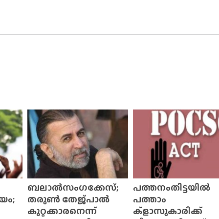
ബലാൽസംഗക്കേസ്;
പത്തനംതിട്ടയിൽ
യം;
തരുൺ തേജ്‌പാൽ
പത്താം
കുറ്റക്കാരനെന്ന്
ക്ളാസുകാരിക്ക്