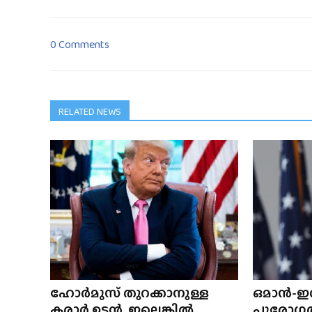
0 Comments
RELATED NEWS
ഹോർമുസ് തുറക്കാനുള്ള
ഒമാൻ-ഇ
കരാർ ഉടൻ, ഇല്ലെങ്കിൽ
പുരോഗത