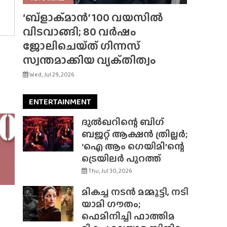
‘ബ്‌ളാക്‌മാൻ’ 100 വയസിൽ
വിടവാങ്ങി; 80 വർഷം
ജോലിചെയ്‌ത്‌ ഗിന്നസ്
സ്വന്തമാക്കിയ വ്യക്‌തിത്വം
Wed, Jul 29, 2026
ENTERTAINMENT
ദുൽഖറിന്റെ ബിഗ്
ബജറ്റ് ആക്ഷൻ ത്രില്ലർ;
‘ഐ ആം ഗെയിമി’ന്റെ
ട്രെയിലർ പുറത്ത്
Thu, Jul 30, 2026
മികച്ച നടൻ മമ്മൂട്ടി, നടി
യാമി ഗൗതം;
ഫെമിനിച്ചി ഫാത്തിമ