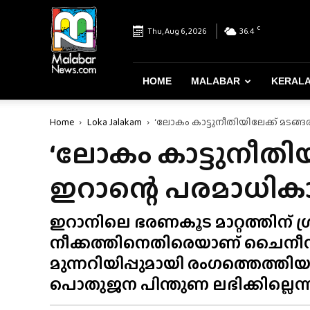
Malabar
News
C
Thu, Aug 6, 2026
36.4
–
Most
Reliable
&
HOME
MALABAR
KERAL
Dependable
News
Home
Loka Jalakam
‘ലോകം കാട്ടുനീതിയിലേക്ക് മടങ്ങ
Portal
‘ലോകം കാട്ടുനീതിയി
ഇറാന്റെ പരമാധിക
ഇറാനിലെ ഭരണകൂട മാറ്റത്തിന് ശ
നീക്കത്തിനെതിരെയാണ് ചൈനീസ് 
മുന്നറിയിപ്പുമായി രംഗത്തെത്തിയ
പൊതുജന പിന്തുണ ലഭിക്കില്ലെന്