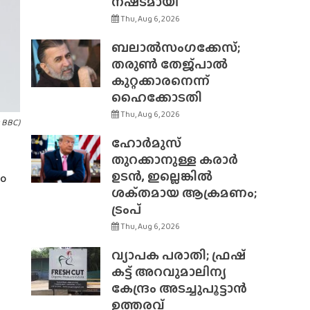
നഷ്‌ടമായി
Thu, Aug 6, 2026
ബലാൽസംഗക്കേസ്;
തരുൺ തേജ്‌പാൽ
കുറ്റക്കാരനെന്ന്
ഹൈക്കോടതി
Thu, Aug 6, 2026
 BBC)
ഹോർമുസ്
തുറക്കാനുള്ള കരാർ
ഉടൻ, ഇല്ലെങ്കിൽ
ം
ശക്‌തമായ ആക്രമണം;
ട്രംപ്
Thu, Aug 6, 2026
വ്യാപക പരാതി; ഫ്രഷ്
കട്ട് അറവുമാലിന്യ
കേന്ദ്രം അടച്ചുപൂട്ടാൻ
ഉത്തരവ്