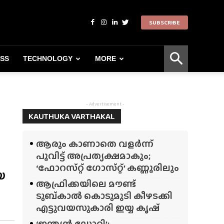
SUBSCRIBE
ESS
TECHNOLOGY
MORE
- Advertisement -
KAUTHUKA VARTHAKAL
ആരും കാണാതെ വളർന്ന്
പൂവിട്ട് അപ്രത്യക്ഷമാകും;
‘ഫോറസ്‌റ്റ്‌ ഗോസ്‌റ്റ്’ കണ്ണൂരിലും
യ
ആഫ്രിക്കയിലെ മൗണ്ട്
ടുബ്‌കാൽ കൊടുമുടി കീഴടക്കി
എട്ടുവയസുകാരി ഇയ്യ കൃഷ്
‘ഇന്ത്യൻ ഡോറി’;