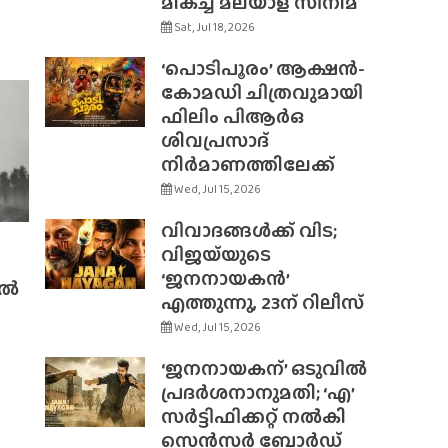
മികച്ച മലയാള സിനിമ
Sat, Jul 18, 2026
‘പൊടിപൂരം’ ആക്ഷൻ-
കോമഡി ചിത്രവുമായി
ഫിലിം പിആർഒ
ശിവപ്രസാദ്
നിർമാണത്തിലേക്ക്
Wed, Jul 15, 2026
വിവാദങ്ങൾക്ക് വിട;
വിജയ്‌യുടെ
‘ജനനായകൻ’
ിൽ
എത്തുന്നു, 23ന് റിലീസ്
Wed, Jul 15, 2026
‘ജനനായകന്’ ഒടുവിൽ
പ്രദർശനാനുമതി; ‘എ’
സർട്ടിഫിക്കറ്റ് നൽകി
സെൻസർ ബോർഡ്