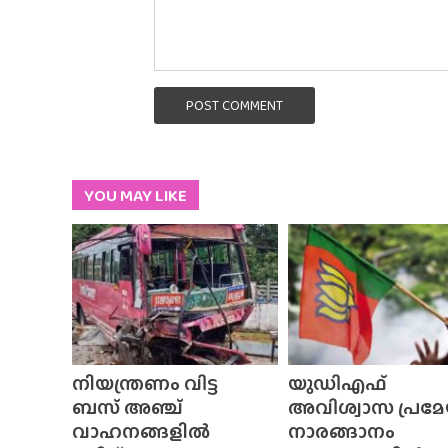
POST COMMENT
YOU MAY LIKE
നിയന്ത്രണം വിട്ട
യുഡിഎഫ്
ബസ് അഞ്ച്
അവിശ്വാസ പ്രമേ
വാഹനങ്ങളിൽ
നാരങ്ങാനം