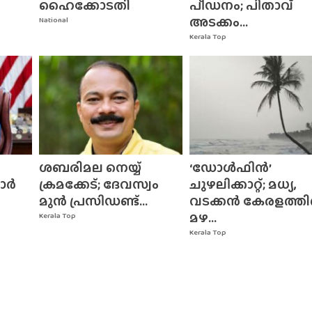
ഹൈക്കോടതി
പീഡനം; പിതാവ്
അടക്കം...
National
Kerala Top
ശബരിമല നെയ്യ്
‘ഡോൾഫിൻ’
രാർ
ക്രമക്കേട്; ദേവസ്വം
ചുഴലിക്കാറ്റ്; മധ്യ,
മുൻ പ്രസിഡണ്ട്...
വടക്കൻ കേരളത്ത
മഴ...
Kerala Top
Kerala Top