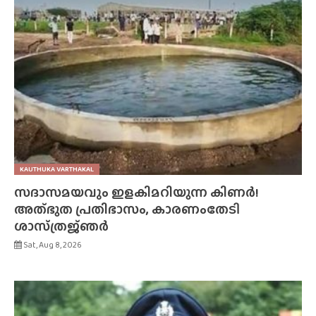
KAUTHUKA VARTHAKAL
സദാസമയവും ഇളകിമറിയുന്ന കിണർ!
അത്‌ഭുത പ്രതിഭാസം, കാരണംതേടി
ശാസ്‌ത്രജ്‌ഞർ
Sat, Aug 8, 2026