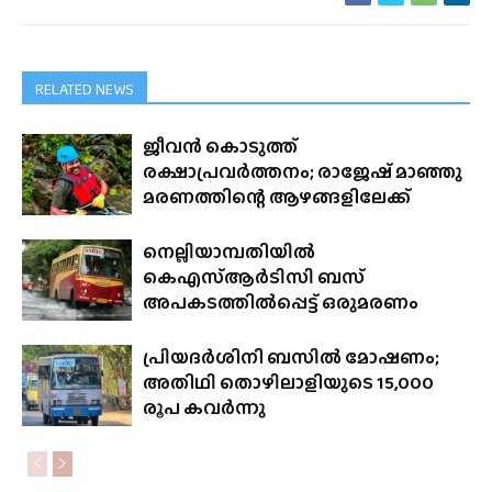
RELATED NEWS
ജീവൻ കൊടുത്ത്
രക്ഷാപ്രവർത്തനം; രാജേഷ് മാഞ്ഞു
മരണത്തിന്റെ ആഴങ്ങളിലേക്ക്
നെല്ലിയാമ്പതിയിൽ
കെഎസ്ആർടിസി ബസ്
അപകടത്തിൽപ്പെട്ട് ഒരുമരണം
പ്രിയദർശിനി ബസിൽ മോഷണം;
അതിഥി തൊഴിലാളിയുടെ 15,000
രൂപ കവർന്നു