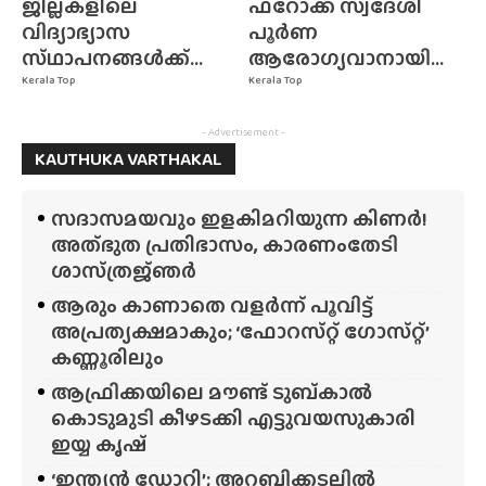
ജില്ലകളിലെ
ഫറോക്ക് സ്വദേശി
വിദ്യാഭ്യാസ
പൂർണ
സ്‌ഥാപനങ്ങൾക്ക്‌...
ആരോഗ്യവാനായി...
Kerala Top
Kerala Top
- Advertisement -
KAUTHUKA VARTHAKAL
സദാസമയവും ഇളകിമറിയുന്ന കിണർ!
അത്‌ഭുത പ്രതിഭാസം, കാരണംതേടി
ശാസ്‌ത്രജ്‌ഞർ
ആരും കാണാതെ വളർന്ന് പൂവിട്ട്
അപ്രത്യക്ഷമാകും; ‘ഫോറസ്‌റ്റ്‌ ഗോസ്‌റ്റ്’
കണ്ണൂരിലും
ആഫ്രിക്കയിലെ മൗണ്ട് ടുബ്‌കാൽ
കൊടുമുടി കീഴടക്കി എട്ടുവയസുകാരി
ഇയ്യ കൃഷ്
‘ഇന്ത്യൻ ഡോറി’; അറബിക്കടലിൽ