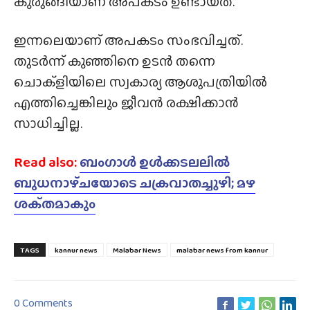
കുരുങ്ങിയാണ് അപകടം ഉണ്ടായത്.
ഇന്നലെയാണ് അപകടം സംഭവിച്ചത്.
തുടർന്ന് കുഞ്ഞിനെ ഉടൻ തന്നെ
ചൊക്ളിയിലെ സ്വകാര്യ ആശുപത്രിയിൽ
എത്തിച്ചെങ്കിലും ജീവൻ രക്ഷിക്കാൻ
സാധിച്ചില്ല.
Read also:
ബംഗാൾ ഉൾക്കടലലിൽ
ബുധനാഴ്‌ചയോടെ ചക്രവാതച്ചുഴി; മഴ
ശക്‌തമാകും
TAGS
kannur news
Malabar News
malabar news from kannur
0 Comments