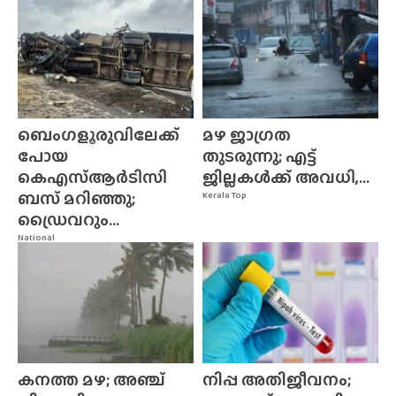
ബെംഗളൂരുവിലേക്ക്
മഴ ജാഗ്രത
പോയ
തുടരുന്നു; എട്ട്
കെഎസ്ആർടിസി
ജില്ലകൾക്ക് അവധി,...
ബസ് മറിഞ്ഞു;
Kerala Top
ഡ്രൈവറും...
National
കനത്ത മഴ; അഞ്ച്
നിപ്പ അതിജീവനം;