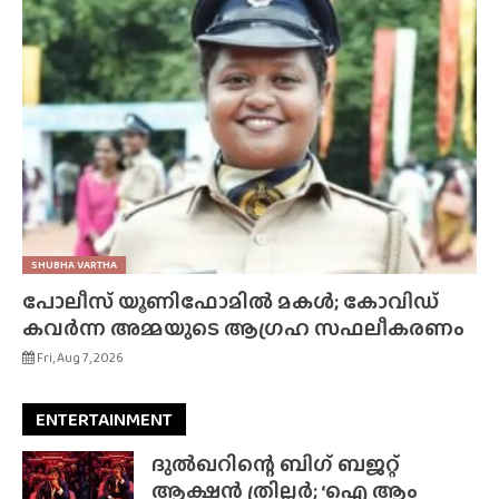
SHUBHA VARTHA
പോലീസ് യൂണിഫോമിൽ മകൾ; കോവിഡ്
കവർന്ന അമ്മയുടെ ആഗ്രഹ സഫലീകരണം
Fri, Aug 7, 2026
ENTERTAINMENT
ദുൽഖറിന്റെ ബിഗ് ബജറ്റ്
ആക്ഷൻ ത്രില്ലർ; ‘ഐ ആം