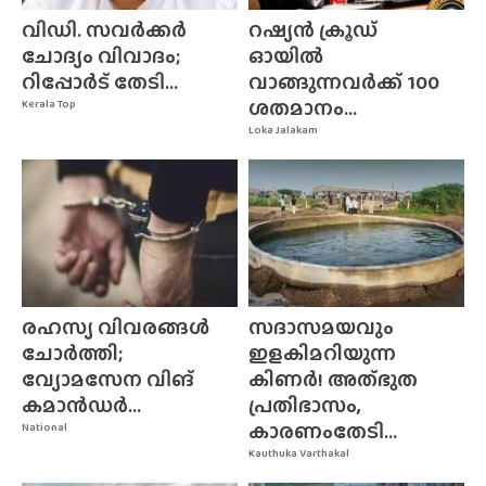
വിഡി. സവർക്കർ
റഷ്യൻ ക്രൂഡ്
ചോദ്യം വിവാദം;
ഓയിൽ
റിപ്പോർട് തേടി...
വാങ്ങുന്നവർക്ക് 100
ശതമാനം...
Kerala Top
Loka Jalakam
രഹസ്യ വിവരങ്ങൾ
സദാസമയവും
ചോർത്തി;
ഇളകിമറിയുന്ന
വ്യോമസേന വിങ്‌
കിണർ! അത്‌ഭുത
കമാൻഡർ...
പ്രതിഭാസം,
കാരണംതേടി...
National
Kauthuka Varthakal