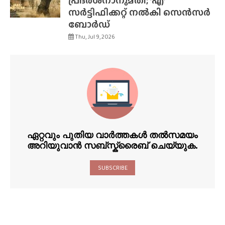
പ്രദർശനാനുമതി; ‘എ’
സർട്ടിഫിക്കറ്റ് നൽകി സെൻസർ
ബോർഡ്
Thu, Jul 9, 2026
ഏറ്റവും പുതിയ വാർത്തകൾ തൽസമയം
അറിയുവാൻ സബ്സ്ക്രൈബ് ചെയ്യുക.
SUBSCRIBE