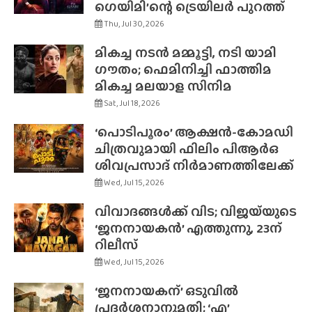
ഗെയിമി’ന്റെ ട്രെയിലർ പുറത്ത്
Thu, Jul 30, 2026
മികച്ച നടൻ മമ്മൂട്ടി, നടി യാമി
ഗൗതം; ഫെമിനിച്ചി ഫാത്തിമ
മികച്ച മലയാള സിനിമ
Sat, Jul 18, 2026
‘പൊടിപൂരം’ ആക്ഷൻ-കോമഡി
ചിത്രവുമായി ഫിലിം പിആർഒ
ശിവപ്രസാദ് നിർമാണത്തിലേക്ക്
Wed, Jul 15, 2026
വിവാദങ്ങൾക്ക് വിട; വിജയ്‌യുടെ
‘ജനനായകൻ’ എത്തുന്നു, 23ന്
റിലീസ്
Wed, Jul 15, 2026
‘ജനനായകന്’ ഒടുവിൽ
പ്രദർശനാനുമതി; ‘എ’