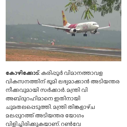
കോഴിക്കോട്
: കരിപ്പൂർ വിമാനത്താവള
വികസനത്തിന് ഭൂമി ലഭ്യമാക്കാൻ അടിയന്തര
നീക്കവുമായി സർക്കാർ. മന്ത്രി വി
അബ്‌ദുറഹിമാനെ ഇതിനായി
ചുമതലപ്പെടുത്തി. മന്ത്രി തിങ്കളാഴ്‌ച
മലപ്പുറത്ത് അടിയന്തര യോഗം
വിളിച്ചിരിക്കുകയാണ്. റൺവേ