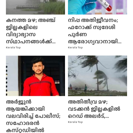
കനത്ത മഴ; അഞ്ച്
നിപ്പ അതിജീവനം;
ജില്ലകളിലെ
ഫറോക്ക് സ്വദേശി
വിദ്യാഭ്യാസ
പൂർണ
സ്‌ഥാപനങ്ങൾക്ക്‌...
ആരോഗ്യവാനായി...
Kerala Top
Kerala Top
അർജുൻ
അതിതീവ്ര മഴ;
ആയങ്കിക്കായി
വടക്കൻ ജില്ലകളിൽ
വലവിരിച്ച് പോലീസ്;
റെഡ് അലർട്,...
സഹോദരൻ
Kerala Top
കസ്‌റ്റഡിയിൽ