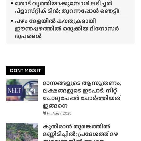
തോട് വൃത്തിയാക്കുമ്പോൾ ലഭിച്ചത്
പ്‌ളാസ്‌റ്റിക് ടിൻ; തുറന്നപ്പോൾ ഞെട്ടി!
പഴം മേളയിൽ കൗതുകമായി
ഈന്തപ്പഴത്തിൽ ഒരുക്കിയ ദിനോസർ
രൂപങ്ങൾ
DONT MISS IT
മാസങ്ങളുടെ ആസൂത്രണം,
ലക്ഷങ്ങളുടെ ഇടപാട്; നീറ്റ്
ചോദ്യപേപ്പർ ചോർത്തിയത്
ഇങ്ങനെ
Fri, Aug 7, 2026
കുതിരാൻ തുരങ്കത്തിൽ
മണ്ണിടിച്ചിൽ; പ്രദേശത്ത് മഴ