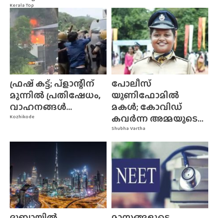
Kerala Top
ഫ്രഷ് കട്ട്; പ്ളാന്റിന്
പോലീസ്
മുന്നിൽ പ്രതിഷേധം,
യൂണിഫോമിൽ
വാഹനങ്ങൾ...
മകൾ; കോവിഡ്
കവർന്ന അമ്മയുടെ...
Kozhikode
Shubha Vartha
ദുബായിൽ
മാസങ്ങളുടെ