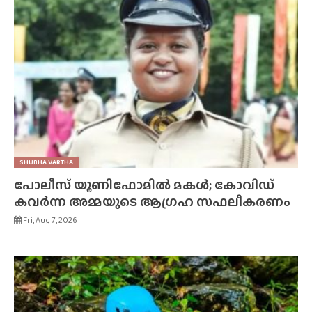
SHUBHA VARTHA
പോലീസ് യൂണിഫോമിൽ മകൾ; കോവിഡ്
കവർന്ന അമ്മയുടെ ആഗ്രഹ സഫലീകരണം
Fri, Aug 7, 2026