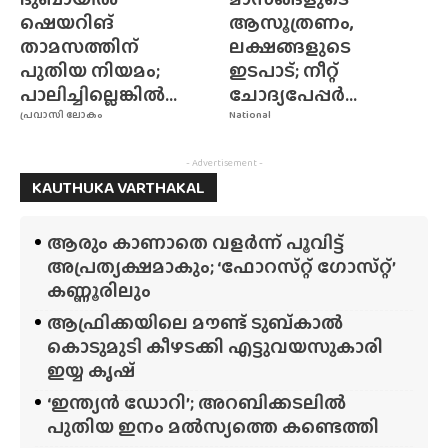
ഷെയറിങ്
ആസൂത്രണം,
താമസത്തിന്
ലക്ഷങ്ങളുടെ
പുതിയ നിയമം;
ഇടപാട്; നീറ്റ്
പാലിച്ചില്ലെങ്കിൽ...
ചോദ്യപേപ്പർ...
പ്രവാസി ലോകം
National
- Advertisement -
KAUTHUKA VARTHAKAL
ആരും കാണാതെ വളർന്ന് പൂവിട്ട്
അപ്രത്യക്ഷമാകും; ‘ഫോറസ്‌റ്റ്‌ ഗോസ്‌റ്റ്’
കണ്ണൂരിലും
ആഫ്രിക്കയിലെ മൗണ്ട് ടുബ്‌കാൽ
കൊടുമുടി കീഴടക്കി എട്ടുവയസുകാരി
ഇയ്യ കൃഷ്
‘ഇന്ത്യൻ ഡോറി’; അറബിക്കടലിൽ
പുതിയ ഇനം മൽസ്യത്തെ കണ്ടെത്തി