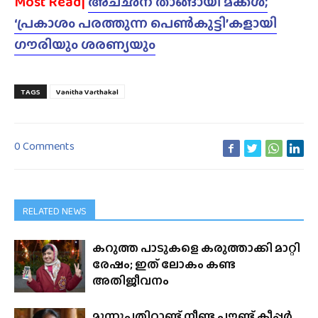
Most Read|
അച്‌ഛന് താങ്ങായി മക്കൾ;
‘പ്രകാശം പരത്തുന്ന പെൺകുട്ടി’കളായി
ഗൗരിയും ശരണ്യയും
TAGS
Vanitha Varthakal
0 Comments
RELATED NEWS
കറുത്ത പാടുകളെ കരുത്താക്കി മാറ്റി
രേഷം; ഇത് ലോകം കണ്ട
അതിജീവനം
മൂന്നുപതിറ്റാണ്ട് നീണ്ട പൗണ്ട് കീപ്പർ