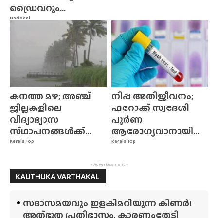
ഡ്രൈവറും...
National
കനത്ത മഴ; അഞ്ച്
നിപ്പ അതിജീവനം;
ജില്ലകളിലെ
ഫറോക്ക് സ്വദേശി
വിദ്യാഭ്യാസ
പൂർണ
സ്‌ഥാപനങ്ങൾക്ക്‌...
ആരോഗ്യവാനായി...
Kerala Top
Kerala Top
- Advertisement -
KAUTHUKA VARTHAKAL
സദാസമയവും ഇളകിമറിയുന്ന കിണർ!
അത്‌ഭുത പ്രതിഭാസം, കാരണംതേടി