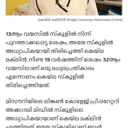
കെയ്‌ല മക്‌ലിൻ (Image Courtesy: Manorama Online)
13
ആം വയസിൽ സ്‌കൂളിൽ നിന്ന്
പുറത്താക്കപ്പെട്ട ശേഷം, അതേ സ്‌കൂളിൽ
അധ്യാപികയായി തിരിച്ചെത്തി കെയ്‌ല
മക്‌ലിൻ. നീണ്ട
19
വർഷത്തിന് ശേഷം
32
ആം
വയസിലാണ് ഒരു മധുരപ്രതികാരം
എന്നോണം കെയ്‌ല സ്‌കൂളിൽ
തിരിച്ചെത്തിയത്.
മിസൗറിയിലെ ലിങ്കൺ കോളേജ് പ്രിപ്പറേറ്ററി
അക്കാദമി മിഡിൽ സ്‌കൂളിലെ
അധ്യാപികയായാണ് കെയ്‌ല മക്‌ലിൻ
എത്തിയത്. ഇതേ സ്‌കൂളിലാണ് ഇവർ