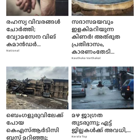
രഹസ്യ വിവരങ്ങൾ
സദാസമയവും
ചോർത്തി;
ഇളകിമറിയുന്ന
വ്യോമസേന വിങ്‌
കിണർ! അത്‌ഭുത
കമാൻഡർ...
പ്രതിഭാസം,
കാരണംതേടി...
National
Kauthuka Varthakal
ബെംഗളൂരുവിലേക്ക്
മഴ ജാഗ്രത
പോയ
തുടരുന്നു; എട്ട്
കെഎസ്ആർടിസി
ജില്ലകൾക്ക് അവധി,...
ബസ് മറിഞ്ഞു;
Kerala Top