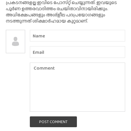
പ്രകടനങ്ങളല്ല ഇവിടെ പോസ്‌റ്റ് ചെയ്യുന്നത്. ഇവയുടെ
പൂർണ ഉത്തരവാദിത്തം രചയിതാവിനായിരിക്കും.
അധിക്ഷേപങ്ങളും അശ്‌ളീല പദപ്രയോഗങ്ങളും
നടത്തുന്നത് ശിക്ഷാർഹമായ കുറ്റമാണ്.
POST COMMENT