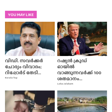
YOU MAY LIKE
വിഡി. സവർക്കർ
റഷ്യൻ ക്രൂഡ്
ചോദ്യം വിവാദം;
ഓയിൽ
റിപ്പോർട് തേടി...
വാങ്ങുന്നവർക്ക് 100
ശതമാനം...
Kerala Top
Loka Jalakam