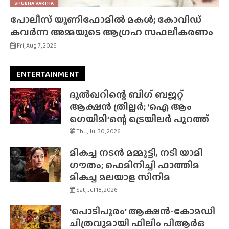
SHUBHA VARTHA
പോലീസ് യൂണിഫോമിൽ മകൾ; കോവിഡ്
കവർന്ന അമ്മയുടെ ആഗ്രഹ സഫലീകരണം
Fri, Aug 7, 2026
ENTERTAINMENT
ദുൽഖറിന്റെ ബിഗ് ബജറ്റ്
ആക്ഷൻ ത്രില്ലർ; ‘ഐ ആം
ഗെയിമി’ന്റെ ട്രെയിലർ പുറത്ത്
Thu, Jul 30, 2026
മികച്ച നടൻ മമ്മൂട്ടി, നടി യാമി
ഗൗതം; ഫെമിനിച്ചി ഫാത്തിമ
മികച്ച മലയാള സിനിമ
Sat, Jul 18, 2026
‘പൊടിപൂരം’ ആക്ഷൻ-കോമഡി
ചിത്രവുമായി ഫിലിം പിആർഒ