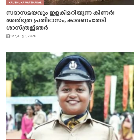
KAUTHUKA VARTHAKAL
സദാസമയവും ഇളകിമറിയുന്ന കിണർ!
അത്‌ഭുത പ്രതിഭാസം, കാരണംതേടി
ശാസ്‌ത്രജ്‌ഞർ
Sat, Aug 8, 2026