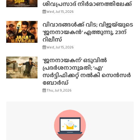
ശിവപ്രസാദ് നിർമാണത്തിലേക്ക്
Wed, Jul 15, 2026
വിവാദങ്ങൾക്ക് വിട; വിജയ്‌യുടെ
‘ജനനായകൻ’ എത്തുന്നു, 23ന്
റിലീസ്
Wed, Jul 15, 2026
‘ജനനായകന്’ ഒടുവിൽ
പ്രദർശനാനുമതി; ‘എ’
സർട്ടിഫിക്കറ്റ് നൽകി സെൻസർ
ബോർഡ്
Thu, Jul 9, 2026