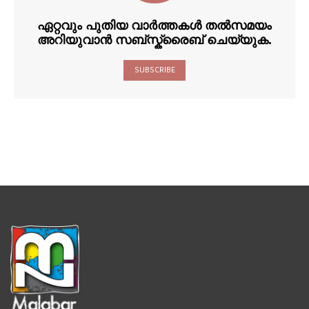
ഏറ്റവും പുതിയ വാർത്തകൾ തൽസമയം
അറിയുവാൻ സബ്സ്ക്രൈബ് ചെയ്യുക.
SUBSCRIBE