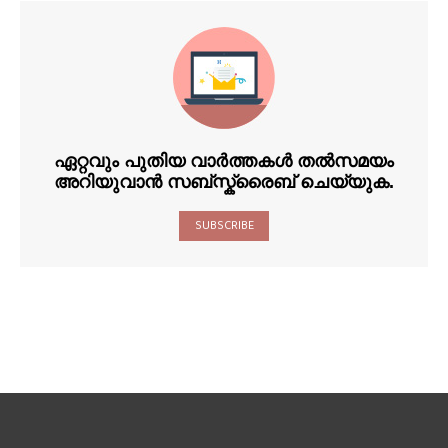
ഏറ്റവും പുതിയ വാർത്തകൾ തൽസമയം
അറിയുവാൻ സബ്സ്ക്രൈബ് ചെയ്യുക.
SUBSCRIBE