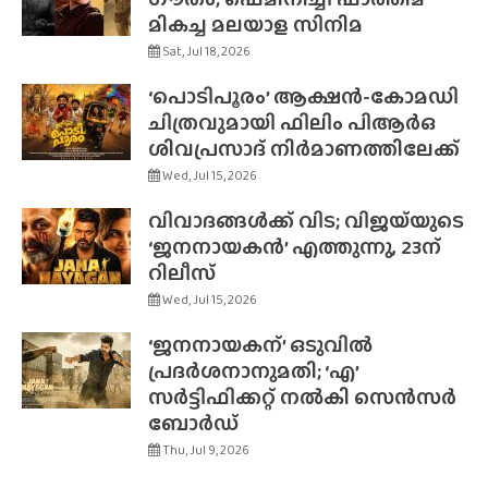
മികച്ച മലയാള സിനിമ
Sat, Jul 18, 2026
‘പൊടിപൂരം’ ആക്ഷൻ-കോമഡി
ചിത്രവുമായി ഫിലിം പിആർഒ
ശിവപ്രസാദ് നിർമാണത്തിലേക്ക്
Wed, Jul 15, 2026
വിവാദങ്ങൾക്ക് വിട; വിജയ്‌യുടെ
‘ജനനായകൻ’ എത്തുന്നു, 23ന്
റിലീസ്
Wed, Jul 15, 2026
‘ജനനായകന്’ ഒടുവിൽ
പ്രദർശനാനുമതി; ‘എ’
സർട്ടിഫിക്കറ്റ് നൽകി സെൻസർ
ബോർഡ്
Thu, Jul 9, 2026