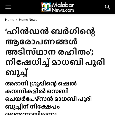
Home
Home News
‘ഹിൻഡൻ ബർഗിന്റെ
ആരോപണങ്ങൾ
അടിസ്‌ഥാന രഹിതം’;
നിഷേധിച്ച് മാധബി പുരി
ബുച്ച്
അദാനി ഗ്രൂപ്പിന്റെ ഷെൽ
കമ്പനികളിൽ സെബി
ചെയർപേഴ്‌സൻ മാധബി പുരി
ബുച്ചിന് നിക്ഷേപം
ഉണ്ടെന്നായിരുന്നു