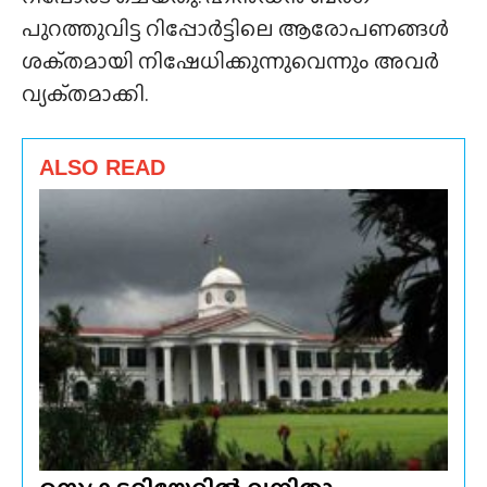
പുറത്തുവിട്ട റിപ്പോർട്ടിലെ ആരോപണങ്ങൾ
ശക്‌തമായി നിഷേധിക്കുന്നുവെന്നും അവർ
വ്യക്‌തമാക്കി.
ALSO READ