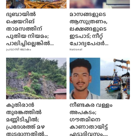
ദുബായിൽ
മാസങ്ങളുടെ
ഷെയറിങ്
ആസൂത്രണം,
താമസത്തിന്
ലക്ഷങ്ങളുടെ
പുതിയ നിയമം;
ഇടപാട്; നീറ്റ്
പാലിച്ചില്ലെങ്കിൽ...
ചോദ്യപേപ്പർ...
പ്രവാസി ലോകം
National
കുതിരാൻ
നീണ്ടകര വള്ളം
തുരങ്കത്തിൽ
അപകടം;
മണ്ണിടിച്ചിൽ;
ഗൗതമിനെ
പ്രദേശത്ത് മഴ
കാണാതായിട്ട്
തുടരുന്നതിൽ...
എട്ടുദിവസം,...