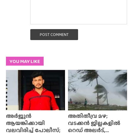
POST COMMENT
YOU MAY LIKE
അർജുൻ
അതിതീവ്ര മഴ;
ആയങ്കിക്കായി
വടക്കൻ ജില്ലകളിൽ
വലവിരിച്ച് പോലീസ്;
റെഡ് അലർട്,...