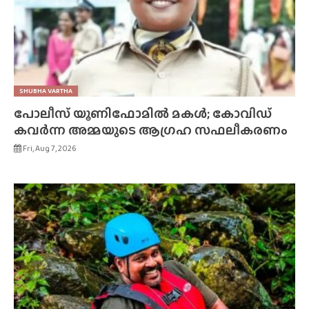
SHUBHA VARTHA
പോലീസ് യൂണിഫോമിൽ മകൾ; കോവിഡ്
കവർന്ന അമ്മയുടെ ആഗ്രഹ സഫലീകരണം
Fri, Aug 7, 2026