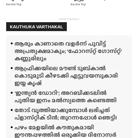
Kerala Top
Kerala Top
- Advertisement -
KAUTHUKA VARTHAKAL
ആരും കാണാതെ വളർന്ന് പൂവിട്ട്
അപ്രത്യക്ഷമാകും; ‘ഫോറസ്‌റ്റ്‌ ഗോസ്‌റ്റ്’
കണ്ണൂരിലും
ആഫ്രിക്കയിലെ മൗണ്ട് ടുബ്‌കാൽ
കൊടുമുടി കീഴടക്കി എട്ടുവയസുകാരി
ഇയ്യ കൃഷ്
‘ഇന്ത്യൻ ഡോറി’; അറബിക്കടലിൽ
പുതിയ ഇനം മൽസ്യത്തെ കണ്ടെത്തി
തോട് വൃത്തിയാക്കുമ്പോൾ ലഭിച്ചത്
പ്‌ളാസ്‌റ്റിക് ടിൻ; തുറന്നപ്പോൾ ഞെട്ടി!
പഴം മേളയിൽ കൗതുകമായി
ഈന്തപ്പഴത്തിൽ ഒരുക്കിയ ദിനോസർ