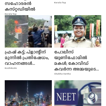
സഹോദരൻ
Kerala Top
കസ്‌റ്റഡിയിൽ
Kerala Top
ഫ്രഷ് കട്ട്; പ്ളാന്റിന്
പോലീസ്
മുന്നിൽ പ്രതിഷേധം,
യൂണിഫോമിൽ
വാഹനങ്ങൾ...
മകൾ; കോവിഡ്
കവർന്ന അമ്മയുടെ...
Kozhikode
Shubha Vartha