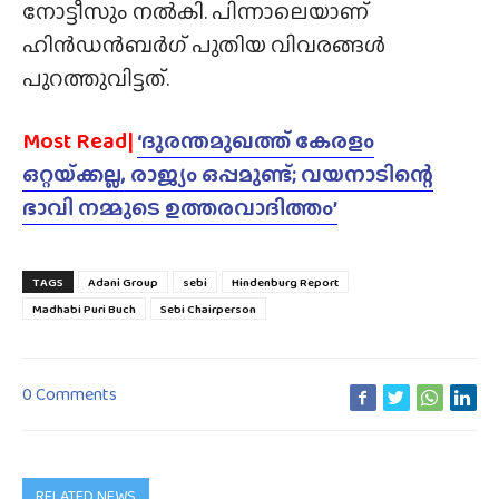
നോട്ടീസും നൽകി. പിന്നാലെയാണ്
ഹിൻഡൻബർഗ് പുതിയ വിവരങ്ങൾ
പുറത്തുവിട്ടത്.
Most Read|
‘ദുരന്തമുഖത്ത് കേരളം
ഒറ്റയ്‌ക്കല്ല, രാജ്യം ഒപ്പമുണ്ട്; വയനാടിന്റെ
ഭാവി നമ്മുടെ ഉത്തരവാദിത്തം’
TAGS
Adani Group
sebi
Hindenburg Report
Madhabi Puri Buch
Sebi Chairperson
0 Comments
RELATED NEWS