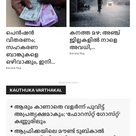
പെൻഷൻ
കനത്ത മഴ; അഞ്ച്
വിതരണം;
ജില്ലകളിൽ നാളെ
സഹകരണ
അവധി,...
ബാങ്കുകളെ
Kerala Top
ഒഴിവാക്കും, ഇനി...
Kerala Top
- Advertisement -
KAUTHUKA VARTHAKAL
ആരും കാണാതെ വളർന്ന് പൂവിട്ട്
അപ്രത്യക്ഷമാകും; ‘ഫോറസ്‌റ്റ്‌ ഗോസ്‌റ്റ്’
കണ്ണൂരിലും
ആഫ്രിക്കയിലെ മൗണ്ട് ടുബ്‌കാൽ