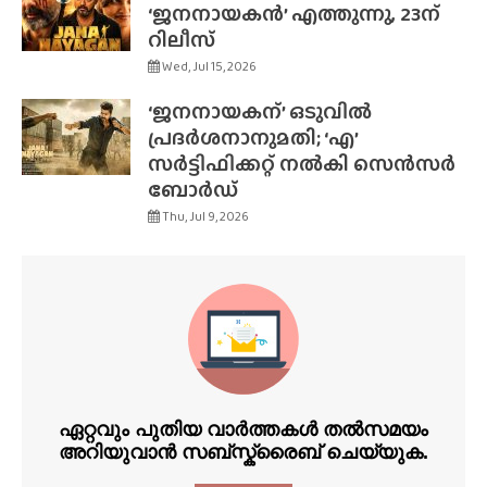
‘ജനനായകൻ’ എത്തുന്നു, 23ന്
റിലീസ്
Wed, Jul 15, 2026
‘ജനനായകന്’ ഒടുവിൽ
പ്രദർശനാനുമതി; ‘എ’
സർട്ടിഫിക്കറ്റ് നൽകി സെൻസർ
ബോർഡ്
Thu, Jul 9, 2026
ഏറ്റവും പുതിയ വാർത്തകൾ തൽസമയം
അറിയുവാൻ സബ്സ്ക്രൈബ് ചെയ്യുക.