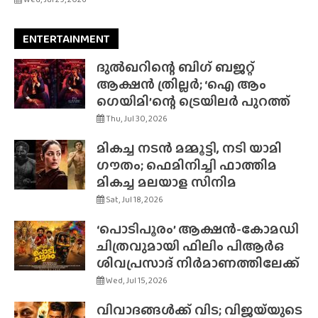
ENTERTAINMENT
ദുൽഖറിന്റെ ബിഗ് ബജറ്റ്
ആക്ഷൻ ത്രില്ലർ; ‘ഐ ആം
ഗെയിമി’ന്റെ ട്രെയിലർ പുറത്ത്
Thu, Jul 30, 2026
മികച്ച നടൻ മമ്മൂട്ടി, നടി യാമി
ഗൗതം; ഫെമിനിച്ചി ഫാത്തിമ
മികച്ച മലയാള സിനിമ
Sat, Jul 18, 2026
‘പൊടിപൂരം’ ആക്ഷൻ-കോമഡി
ചിത്രവുമായി ഫിലിം പിആർഒ
ശിവപ്രസാദ് നിർമാണത്തിലേക്ക്
Wed, Jul 15, 2026
വിവാദങ്ങൾക്ക് വിട; വിജയ്‌യുടെ