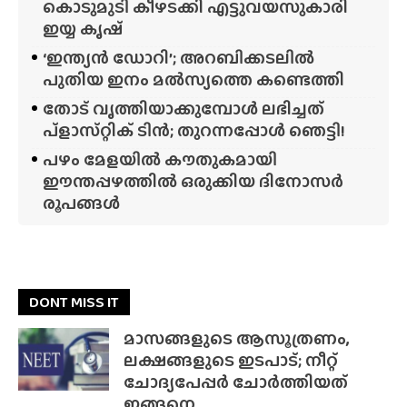
കൊടുമുടി കീഴടക്കി എട്ടുവയസുകാരി
ഇയ്യ കൃഷ്
‘ഇന്ത്യൻ ഡോറി’; അറബിക്കടലിൽ
പുതിയ ഇനം മൽസ്യത്തെ കണ്ടെത്തി
തോട് വൃത്തിയാക്കുമ്പോൾ ലഭിച്ചത്
പ്‌ളാസ്‌റ്റിക് ടിൻ; തുറന്നപ്പോൾ ഞെട്ടി!
പഴം മേളയിൽ കൗതുകമായി
ഈന്തപ്പഴത്തിൽ ഒരുക്കിയ ദിനോസർ
രൂപങ്ങൾ
DONT MISS IT
മാസങ്ങളുടെ ആസൂത്രണം,
ലക്ഷങ്ങളുടെ ഇടപാട്; നീറ്റ്
ചോദ്യപേപ്പർ ചോർത്തിയത്
ഇങ്ങനെ