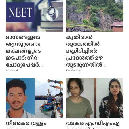
മാസങ്ങളുടെ
കുതിരാൻ
ആസൂത്രണം,
തുരങ്കത്തിൽ
ലക്ഷങ്ങളുടെ
മണ്ണിടിച്ചിൽ;
ഇടപാട്; നീറ്റ്
പ്രദേശത്ത് മഴ
ചോദ്യപേപ്പർ...
തുടരുന്നതിൽ...
National
Kerala Top
നീണ്ടകര വള്ളം
വടകര എംഡിഎംഎ