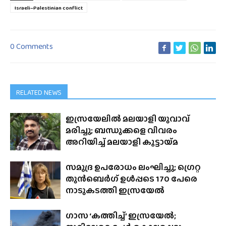
Israeli–Palestinian conflict
0 Comments
RELATED NEWS
ഇസ്രയേലിൽ മലയാളി യുവാവ്
മരിച്ചു; ബന്ധുക്കളെ വിവരം
അറിയിച്ച് മലയാളി കൂട്ടായ്‌മ
സമുദ്ര ഉപരോധം ലംഘിച്ചു; ഗ്രെറ്റ
തുൻബെർഗ് ഉൾപ്പടെ 170 പേരെ
നാടുകടത്തി ഇസ്രയേൽ
ഗാസ ‘കത്തിച്ച്’ ഇസ്രയേൽ;