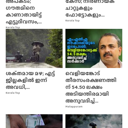
അപകടം;
കേസ്; നിർണായക
ഗൗതമിനെ
ചാറ്റുകളും
കാണാതായിട്ട്
ഫോട്ടോകളും...
എട്ടുദിവസം,...
Kerala Top
Kerala Top
ശക്‌തമായ മഴ; എട്ട്
വെളിയങ്കോട്
ജില്ലകളിൽ ഇന്ന്
തീരസംരക്ഷണത്തി
അവധി,...
ന് 54.50 ലക്ഷം
അടിയന്തിരമായി
Kerala Top
അനുവദിച്ച്...
Malappuram