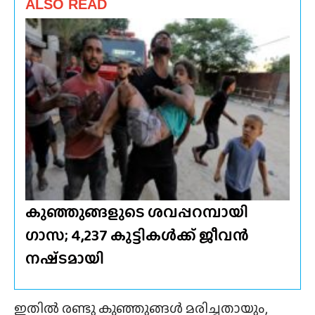
ALSO READ
കുഞ്ഞുങ്ങളുടെ ശവപ്പറമ്പായി
ഗാസ; 4,237 കുട്ടികൾക്ക് ജീവൻ
നഷ്‌ടമായി
ഇതിൽ രണ്ടു കുഞ്ഞുങ്ങൾ മരിച്ചതായും,