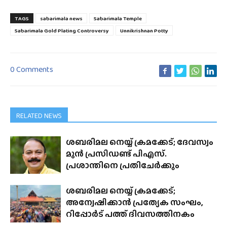
TAGS
sabarimala news
Sabarimala Temple
Sabarimala Gold Plating Controversy
Unnikrishnan Potty
0 Comments
RELATED NEWS
ശബരിമല നെയ്യ് ക്രമക്കേട്; ദേവസ്വം
മുൻ പ്രസിഡണ്ട് പിഎസ്.
പ്രശാന്തിനെ പ്രതിചേർക്കും
ശബരിമല നെയ്യ് ക്രമക്കേട്;
അന്വേഷിക്കാൻ പ്രത്യേക സംഘം,
റിപ്പോർട് പത്ത് ദിവസത്തിനകം