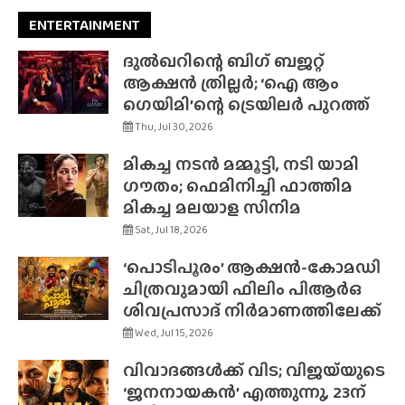
ENTERTAINMENT
ദുൽഖറിന്റെ ബിഗ് ബജറ്റ്
ആക്ഷൻ ത്രില്ലർ; ‘ഐ ആം
ഗെയിമി’ന്റെ ട്രെയിലർ പുറത്ത്
Thu, Jul 30, 2026
മികച്ച നടൻ മമ്മൂട്ടി, നടി യാമി
ഗൗതം; ഫെമിനിച്ചി ഫാത്തിമ
മികച്ച മലയാള സിനിമ
Sat, Jul 18, 2026
‘പൊടിപൂരം’ ആക്ഷൻ-കോമഡി
ചിത്രവുമായി ഫിലിം പിആർഒ
ശിവപ്രസാദ് നിർമാണത്തിലേക്ക്
Wed, Jul 15, 2026
വിവാദങ്ങൾക്ക് വിട; വിജയ്‌യുടെ
‘ജനനായകൻ’ എത്തുന്നു, 23ന്