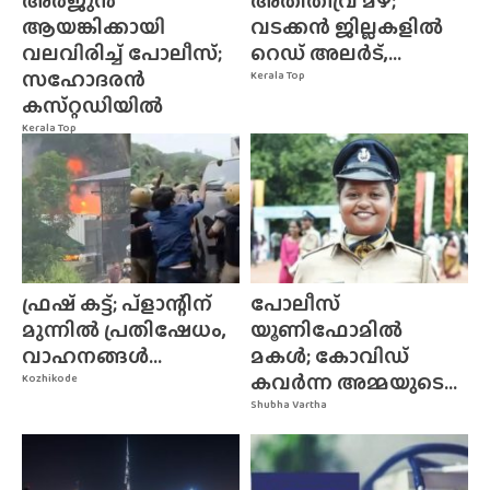
അർജുൻ
അതിതീവ്ര മഴ;
ആയങ്കിക്കായി
വടക്കൻ ജില്ലകളിൽ
വലവിരിച്ച് പോലീസ്;
റെഡ് അലർട്,...
സഹോദരൻ
Kerala Top
കസ്‌റ്റഡിയിൽ
Kerala Top
ഫ്രഷ് കട്ട്; പ്ളാന്റിന്
പോലീസ്
മുന്നിൽ പ്രതിഷേധം,
യൂണിഫോമിൽ
വാഹനങ്ങൾ...
മകൾ; കോവിഡ്
കവർന്ന അമ്മയുടെ...
Kozhikode
Shubha Vartha