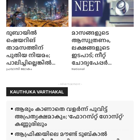
ദുബായിൽ
മാസങ്ങളുടെ
ഷെയറിങ്
ആസൂത്രണം,
താമസത്തിന്
ലക്ഷങ്ങളുടെ
പുതിയ നിയമം;
ഇടപാട്; നീറ്റ്
പാലിച്ചില്ലെങ്കിൽ...
ചോദ്യപേപ്പർ...
പ്രവാസി ലോകം
National
- Advertisement -
KAUTHUKA VARTHAKAL
ആരും കാണാതെ വളർന്ന് പൂവിട്ട്
അപ്രത്യക്ഷമാകും; ‘ഫോറസ്‌റ്റ്‌ ഗോസ്‌റ്റ്’
കണ്ണൂരിലും
ആഫ്രിക്കയിലെ മൗണ്ട് ടുബ്‌കാൽ