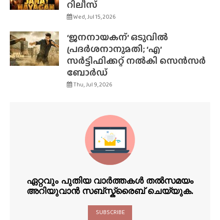
റിലീസ്
Wed, Jul 15, 2026
‘ജനനായകന്’ ഒടുവിൽ
പ്രദർശനാനുമതി; ‘എ’
സർട്ടിഫിക്കറ്റ് നൽകി സെൻസർ
ബോർഡ്
Thu, Jul 9, 2026
ഏറ്റവും പുതിയ വാർത്തകൾ തൽസമയം
അറിയുവാൻ സബ്സ്ക്രൈബ് ചെയ്യുക.
SUBSCRIBE