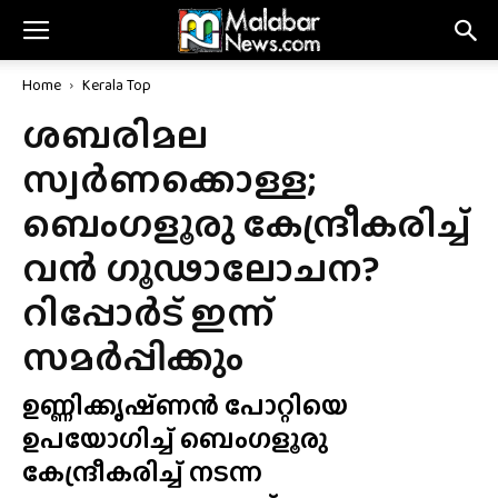
Home
Kerala Top
ശബരിമല
സ്വർണക്കൊള്ള;
ബെംഗളൂരു കേന്ദ്രീകരിച്ച്
വൻ ഗൂഢാലോചന?
റിപ്പോർട് ഇന്ന്
സമർപ്പിക്കും
ഉണ്ണിക്കൃഷ്‌ണൻ പോറ്റിയെ
ഉപയോഗിച്ച് ബെംഗളൂരു
കേന്ദ്രീകരിച്ച് നടന്ന