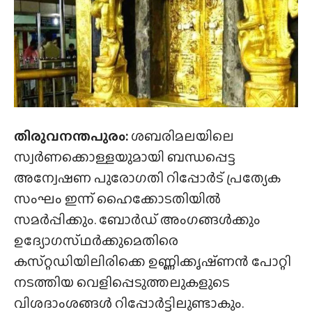
തിരുവനന്തപുരം:
ശബരിമലയിലെ
സ്വർണക്കൊള്ളയുമായി ബന്ധപ്പെട്ട
അന്വേഷണ പുരോഗതി റിപ്പോർട് പ്രത്യേക
സംഘം ഇന്ന് ഹൈക്കോടതിയിൽ
സമർപ്പിക്കും. ബോർഡ് അംഗങ്ങൾക്കും
ഉദ്യോഗസ്‌ഥർക്കുമെതിരെ
കസ്‌റ്റഡിയിലിരിക്കെ ഉണ്ണിക്കൃഷ്‌ണൻ പോറ്റി
നടത്തിയ വെളിപ്പെടുത്തലുകളുടെ
വിശദാംശങ്ങൾ റിപ്പോർട്ടിലുണ്ടാകും.