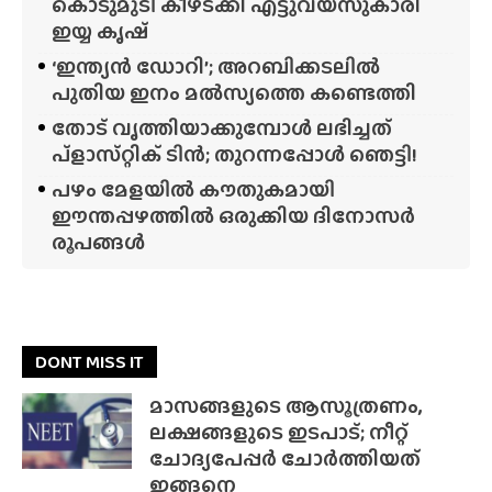
കൊടുമുടി കീഴടക്കി എട്ടുവയസുകാരി
ഇയ്യ കൃഷ്
‘ഇന്ത്യൻ ഡോറി’; അറബിക്കടലിൽ
പുതിയ ഇനം മൽസ്യത്തെ കണ്ടെത്തി
തോട് വൃത്തിയാക്കുമ്പോൾ ലഭിച്ചത്
പ്‌ളാസ്‌റ്റിക് ടിൻ; തുറന്നപ്പോൾ ഞെട്ടി!
പഴം മേളയിൽ കൗതുകമായി
ഈന്തപ്പഴത്തിൽ ഒരുക്കിയ ദിനോസർ
രൂപങ്ങൾ
DONT MISS IT
മാസങ്ങളുടെ ആസൂത്രണം,
ലക്ഷങ്ങളുടെ ഇടപാട്; നീറ്റ്
ചോദ്യപേപ്പർ ചോർത്തിയത്
ഇങ്ങനെ