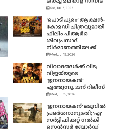
മികച്ച മലയാള സിനിമ
Sat, Jul 18, 2026
‘പൊടിപൂരം’ ആക്ഷൻ-
കോമഡി ചിത്രവുമായി
ഫിലിം പിആർഒ
ശിവപ്രസാദ്
നിർമാണത്തിലേക്ക്
Wed, Jul 15, 2026
വിവാദങ്ങൾക്ക് വിട;
വിജയ്‌യുടെ
‘ജനനായകൻ’
എത്തുന്നു, 23ന് റിലീസ്
Wed, Jul 15, 2026
‘ജനനായകന്’ ഒടുവിൽ
പ്രദർശനാനുമതി; ‘എ’
സർട്ടിഫിക്കറ്റ് നൽകി
സെൻസർ ബോർഡ്