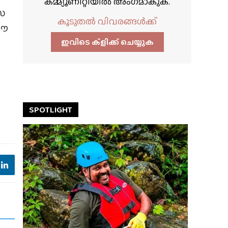
കമ്മ്യൂണിറ്റിയിൽ അംഗമാകുക.
സ
കൂടുതൽ വിവരങ്ങൾക്ക്
 ഈ
ഇവിടെ ക്ളിക്ക്‌ ചെയ്യുക
SPOTLIGHT