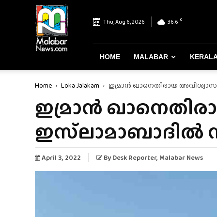
Malabar
News
C
Thu, Aug 6, 2026
36.6
–
Most
Reliable
&
HOME
MALABAR
KERAL
Dependable
News
Home
Loka Jalakam
ഇമ്രാൻ ഖാനെതിരായ അവിശ്വാസ
Portal
ഇമ്രാൻ ഖാനെതിരാ
ഇസ്‌ലാമാബാദിൽ 
April 3, 2022
By
Desk Reporter
, Malabar News