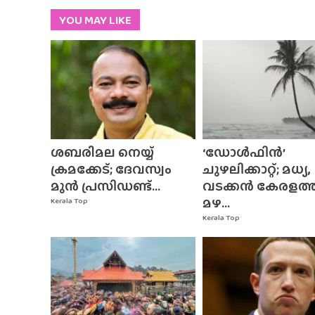
YOU MAY LIKE
ശബരിമല നെയ്യ്
‘ഡോൾഫിൻ’
ക്രമക്കേട്; ദേവസ്വം
ചുഴലിക്കാറ്റ്; മധ്യ,
മുൻ പ്രസിഡണ്ട്...
വടക്കൻ കേരളത്
മഴ...
Kerala Top
Kerala Top