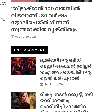
റിയൽ
‘ബ്‌ളാക്‌മാൻ’ 100 വയസിൽ
വിടവാങ്ങി; 80 വർഷം
ങളും
ജോലിചെയ്‌ത്‌ ഗിന്നസ്
സ്വന്തമാക്കിയ വ്യക്‌തിത്വം
Wed, Jul 29, 2026
ENTERTAINMENT
ദുൽഖറിന്റെ ബിഗ്
ബജറ്റ് ആക്ഷൻ ത്രില്ലർ;
‘ഐ ആം ഗെയിമി’ന്റെ
ട്രെയിലർ പുറത്ത്
Thu, Jul 30, 2026
മികച്ച നടൻ മമ്മൂട്ടി, നടി
യാമി ഗൗതം;
ഫെമിനിച്ചി ഫാത്തിമ