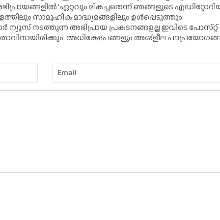
ന അഭിപ്രായങ്ങളിൽ 'ഏറ്റവും മികച്ചതെന്ന് ഞങ്ങളുടെ എഡിറ്റോ
്തിലും സാമൂഹിക മാദ്ധ്യമങ്ങളിലും ഉൾപ്പെടുത്തും.
 ന്യൂസ് നടത്തുന്ന അഭിപ്രായ പ്രകടനങ്ങളല്ല ഇവിടെ പോസ്‌റ്റ്
ിതാവിനായിരിക്കും. അധിക്ഷേപങ്ങളും അശ്‌ളീല പദപ്രയോഗങ്