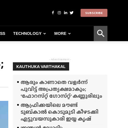
SUBSCRIBE
ESS
TECHNOLOGY
MORE
;
- Advertisement -
KAUTHUKA VARTHAKAL
ആരും കാണാതെ വളർന്ന്
പൂവിട്ട് അപ്രത്യക്ഷമാകും;
‘ഫോറസ്‌റ്റ്‌ ഗോസ്‌റ്റ്’ കണ്ണൂരിലും
ആഫ്രിക്കയിലെ മൗണ്ട്
ടുബ്‌കാൽ കൊടുമുടി കീഴടക്കി
എട്ടുവയസുകാരി ഇയ്യ കൃഷ്
‘ഇന്ത്യൻ ഡോറി’;