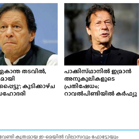
 ഏകാന്ത തടവിൽ,
പാക്കിസ്‌ഥാനിൽ ഇമ്രാൻ
മായി
അനുകൂലികളുടെ
കപ്പെട്ടു’; കൂടിക്കാഴ്‌ച
പ്രതിഷേധം;
 സഹോദരി
റാവൽപിണ്ടിയിൽ കർഫ്യൂ
് വേണ്ടി കൃത്യമായ ഇ-മെയിൽ വിലാസവും ഫോട്ടോയും