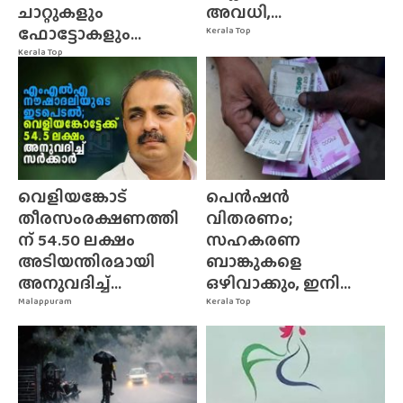
ചാറ്റുകളും
അവധി,...
ഫോട്ടോകളും...
Kerala Top
Kerala Top
വെളിയങ്കോട്
പെൻഷൻ
തീരസംരക്ഷണത്തി
വിതരണം;
ന് 54.50 ലക്ഷം
സഹകരണ
അടിയന്തിരമായി
ബാങ്കുകളെ
അനുവദിച്ച്...
ഒഴിവാക്കും, ഇനി...
Malappuram
Kerala Top