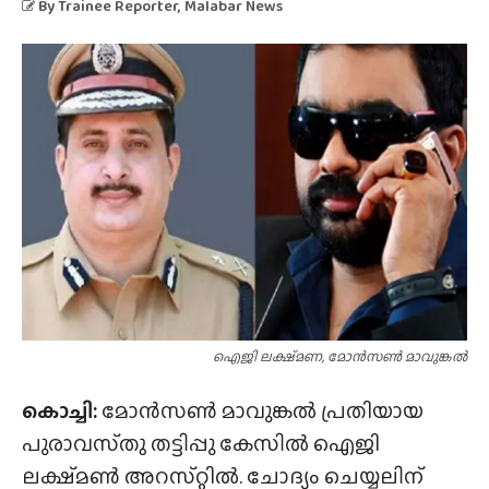
By
Trainee Reporter
, Malabar News
ഐജി ലക്ഷ്‌മണ, മോൻസൺ മാവുങ്കൽ
കൊച്ചി:
മോൻസൺ മാവുങ്കൽ പ്രതിയായ
പുരാവസ്‌തു തട്ടിപ്പു കേസിൽ ഐജി
ലക്ഷ്‌മൺ അറസ്‌റ്റിൽ. ചോദ്യം ചെയ്യലിന്