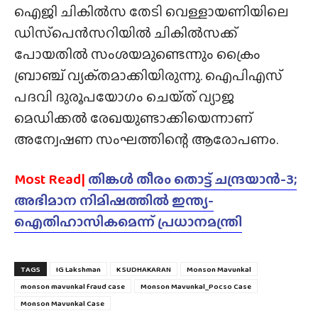
ഐജി ചികിൽസ തേടി വെള്ളായണിയിലെ
ഡിസ്‍പെൻസറിയിൽ ചികിൽസക്ക്
പോയതിൽ സംശയമുണ്ടെന്നും ക്രൈം
ബ്രാഞ്ച് വ്യക്‌തമാക്കിയിരുന്നു. ഐപിഎസ്
പദവി ദുരൂപയോഗം ചെയ്‌ത്‌ വ്യാജ
മെഡിക്കൽ രേഖയുണ്ടാക്കിയെന്നാണ്
അന്വേഷണ സംഘത്തിന്റെ ആരോപണം.
Most Read|
തിങ്കൾ തീരം തൊട്ട് ചന്ദ്രയാൻ-3;
അഭിമാന നിമിഷത്തിൽ ഇന്ത്യ-
ഐതിഹാസികമെന്ന് പ്രധാനമന്ത്രി
TAGS
IG Lakshman
K SUDHAKARAN
Monson Mavunkal
monson mavunkal fraud case
Monson Mavunkal_Pocso Case
Monson Mavunkal Case