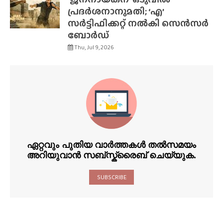
പ്രദർശനാനുമതി; ‘എ’
സർട്ടിഫിക്കറ്റ് നൽകി സെൻസർ
ബോർഡ്
Thu, Jul 9, 2026
ഏറ്റവും പുതിയ വാർത്തകൾ തൽസമയം
അറിയുവാൻ സബ്സ്ക്രൈബ് ചെയ്യുക.
SUBSCRIBE