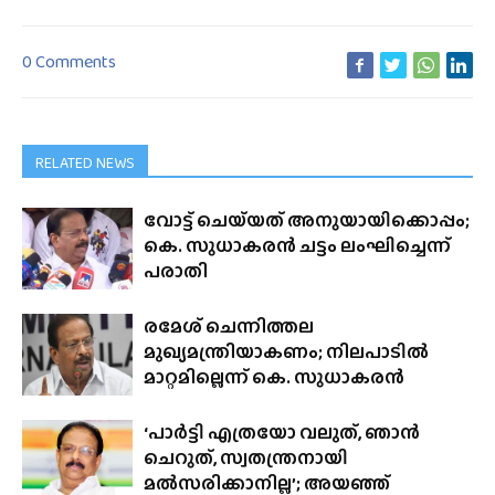
0 Comments
RELATED NEWS
വോട്ട് ചെയ്‌യത് അനുയായിക്കൊപ്പം;
കെ. സുധാകരൻ ചട്ടം ലംഘിച്ചെന്ന്
പരാതി
രമേശ് ചെന്നിത്തല
മുഖ്യമന്ത്രിയാകണം; നിലപാടിൽ
മാറ്റമില്ലെന്ന് കെ. സുധാകരൻ
‘പാർട്ടി എത്രയോ വലുത്, ഞാൻ
ചെറുത്, സ്വതന്ത്രനായി
മൽസരിക്കാനില്ല’; അയഞ്ഞ്