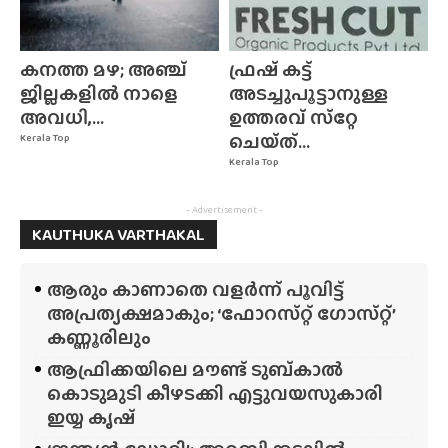
കനത്ത മഴ; അഞ്ച്
ഫ്രഷ് കട്ട്
ജില്ലകളിൽ നാളെ
അടച്ചുപൂട്ടാനുള്ള
അവധി,...
ഉത്തരവ് സ്‌റ്റേ
ചെയ്‌ത്‌...
Kerala Top
Kerala Top
- Advertisement -
KAUTHUKA VARTHAKAL
ആരും കാണാതെ വളർന്ന് പൂവിട്ട്
അപ്രത്യക്ഷമാകും; ‘ഫോറസ്‌റ്റ്‌ ഗോസ്‌റ്റ്’
കണ്ണൂരിലും
ആഫ്രിക്കയിലെ മൗണ്ട് ടുബ്‌കാൽ
കൊടുമുടി കീഴടക്കി എട്ടുവയസുകാരി
ഇയ്യ കൃഷ്