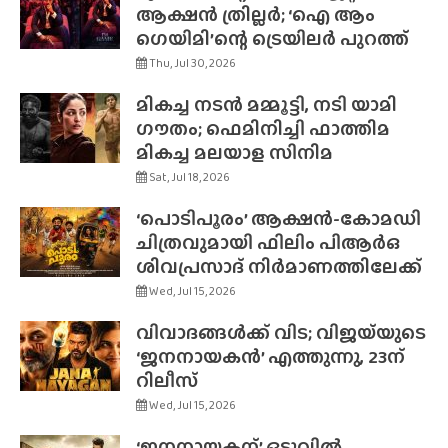
ആക്ഷൻ ത്രില്ലർ; ‘ഐ ആം
ഗെയിമി’ന്റെ ട്രെയിലർ പുറത്ത്
Thu, Jul 30, 2026
മികച്ച നടൻ മമ്മൂട്ടി, നടി യാമി
ഗൗതം; ഫെമിനിച്ചി ഫാത്തിമ
മികച്ച മലയാള സിനിമ
Sat, Jul 18, 2026
‘പൊടിപൂരം’ ആക്ഷൻ-കോമഡി
ചിത്രവുമായി ഫിലിം പിആർഒ
ശിവപ്രസാദ് നിർമാണത്തിലേക്ക്
Wed, Jul 15, 2026
വിവാദങ്ങൾക്ക് വിട; വിജയ്‌യുടെ
‘ജനനായകൻ’ എത്തുന്നു, 23ന്
റിലീസ്
Wed, Jul 15, 2026
‘ജനനായകന്’ ഒടുവിൽ