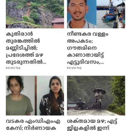
കുതിരാൻ
നീണ്ടകര വള്ളം
തുരങ്കത്തിൽ
അപകടം;
മണ്ണിടിച്ചിൽ;
ഗൗതമിനെ
പ്രദേശത്ത് മഴ
കാണാതായിട്ട്
തുടരുന്നതിൽ...
എട്ടുദിവസം,...
Kerala Top
Kerala Top
വടകര എംഡിഎംഎ
ശക്‌തമായ മഴ; എട്ട്
കേസ്; നിർണായക
ജില്ലകളിൽ ഇന്ന്