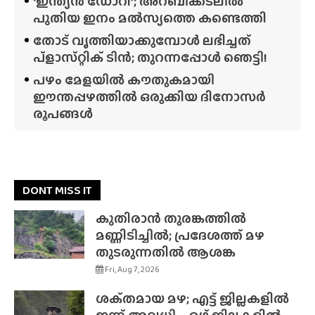
‘ഇന്ത്യൻ ഡോറി’; അറബിക്കടലിൽ
പുതിയ ഇനം മൽസ്യത്തെ കണ്ടെത്തി
തോട് വൃത്തിയാക്കുമ്പോൾ ലഭിച്ചത്
പ്‌ളാസ്‌റ്റിക് ടിൻ; തുറന്നപ്പോൾ ഞെട്ടി!
പഴം മേളയിൽ കൗതുകമായി
ഈന്തപ്പഴത്തിൽ ഒരുക്കിയ ദിനോസർ
രൂപങ്ങൾ
DONT MISS IT
കുതിരാൻ തുരങ്കത്തിൽ
മണ്ണിടിച്ചിൽ; പ്രദേശത്ത് മഴ
തുടരുന്നതിൽ ആശങ്ക
Fri, Aug 7, 2026
ശക്‌തമായ മഴ; എട്ട് ജില്ലകളിൽ