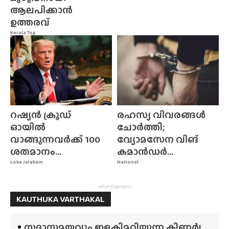
ആലപിക്കാൻ
ഉത്തരവ്
Kerala Top
റഷ്യൻ ക്രൂഡ്
രഹസ്യ വിവരങ്ങൾ
ഓയിൽ
ചോർത്തി;
വാങ്ങുന്നവർക്ക് 100
വ്യോമസേന വിങ്‌
ശതമാനം...
കമാൻഡർ...
Loka Jalakam
National
- Advertisement -
KAUTHUKA VARTHAKAL
സദാസമയവും ഇളകിമറിയുന്ന കിണർ!