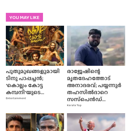
YOU MAY LIKE
പുതുമുഖങ്ങളുമായി
രാജേഷിന്റെ
ടിനു പാപ്പച്ചൻ;
മൃതദേഹത്തോട്
‘കൊല്ലം കോട്ട
അനാദരവ്; പയ്യന്നൂർ
കമ്പനി’യുടെ...
തഹസിൽദാറെ
സസ്‌പെൻഡ്...
Entertainment
Kerala Top