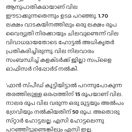
ആനുപാതികമായാണ് വില
ഈടാക്കുന്നതെന്നും ഉടമ പറഞ്ഞു.
1.70
ലക്ഷം വാടകയിനത്തിലും ഒരു ലക്ഷം രൂപ
വൈദ്യുതി നിരക്കായും ചിലവുണ്ടെന്ന് വില
വിവാധമായതോടെ ഹോട്ടൽ അധികൃത‍ർ
പ്രതികരിച്ചിരുന്നു. വില നിലവാരം
സംബന്ധിച്ച് കളക്‌ടർക്ക് ജില്ലാ സപ്‌ളൈ
ഓഫിസർ റിപ്പോർട് നല്‍കി.
‘ഫാൻ സ്‌പീഡ്‌ കൂട്ടിയിട്ടാൽ പറന്നുപോകുന്ന
തരത്തിലുള്ള ഒരപ്പത്തിന്
15
രൂപയാണ് വില.
നാലര രൂപ വില വരുന്ന ഒരു മുട്ടയും അൽപം
ഗ്രേവിയും നൽകിയതിന്
50
രൂപ. അതൊരു
സ്‌റ്റാർ ഹോട്ടലല്ല. എസി ഹോട്ടലെന്നു
പറഞ്ഞിട്ടുണ്ടെങ്കിലും എസി ഇല്ല.