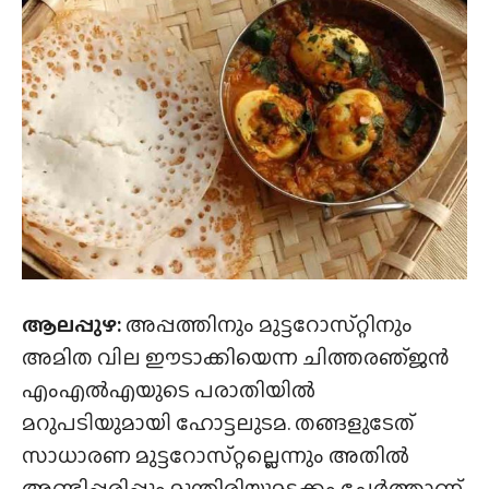
ആലപ്പുഴ:
അപ്പത്തിനും മുട്ടറോസ്‌റ്റിനും
അമിത വില ഈടാക്കിയെന്ന ചിത്തരഞ്‌ജൻ
എംഎൽഎയുടെ പരാതിയിൽ
മറുപടിയുമായി ഹോട്ടലുടമ. തങ്ങളുടേത്
സാധാരണ മുട്ടറോസ്‌റ്റല്ലെന്നും അതിൽ
അണ്ടിപ്പരിപ്പും മുന്തിരിയുമടക്കം ചേ‍ർത്താണ്