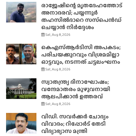
രാജേഷിന്റെ മൃതദേഹത്തോട്
അനാദരവ്; പയ്യന്നൂർ
തഹസിൽദാറെ സസ്‌പെൻഡ്
ചെയ്യാൻ നിർദ്ദേശം
Sat, Aug 8, 2026
കെഎസ്ആർടിസി അപകടം;
പരിചയക്കുറവും വിശ്രമമില്ലാ
ഓട്ടവും, നടന്നത് ചട്ടലംഘനം
Sat, Aug 8, 2026
സ്വാതന്ത്ര്യ ദിനാഘോഷം;
വന്ദേമാതരം മുഴുവനായി
ആലപിക്കാൻ ഉത്തരവ്
Sat, Aug 8, 2026
വിഡി. സവർക്കർ ചോദ്യം
വിവാദം; റിപ്പോർട് തേടി
വിദ്യാഭ്യാസ മന്ത്രി