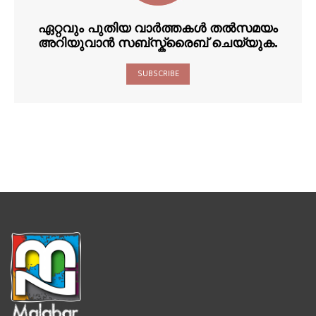
ഏറ്റവും പുതിയ വാർത്തകൾ തൽസമയം
അറിയുവാൻ സബ്സ്ക്രൈബ് ചെയ്യുക.
SUBSCRIBE