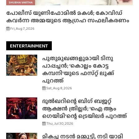
SHUBHA VARTHA
പോലീസ് യൂണിഫോമിൽ മകൾ; കോവിഡ്
കവർന്ന അമ്മയുടെ ആഗ്രഹ സഫലീകരണം
Fri, Aug 7, 2026
ENTERTAINMENT
പുതുമുഖങ്ങളുമായി ടിനു
പാപ്പച്ചൻ; ‘കൊല്ലം കോട്ട
കമ്പനി’യുടെ ഫസ്‌റ്റ് ലുക്ക്
പുറത്ത്
Sat, Aug 8, 2026
ദുൽഖറിന്റെ ബിഗ് ബജറ്റ്
ആക്ഷൻ ത്രില്ലർ; ‘ഐ ആം
ഗെയിമി’ന്റെ ട്രെയിലർ പുറത്ത്
Thu, Jul 30, 2026
മികച്ച നടൻ മമ്മൂട്ടി, നടി യാമി