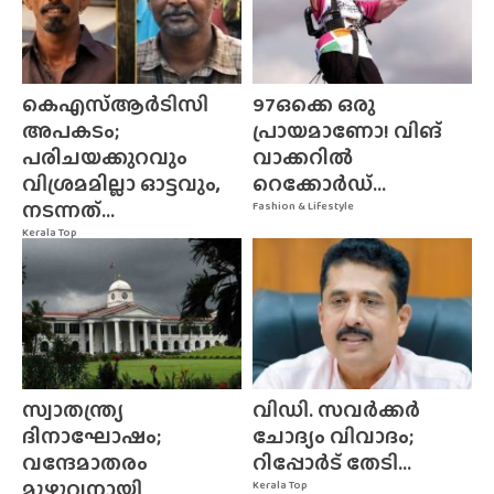
കെഎസ്ആർടിസി
97ഒക്കെ ഒരു
അപകടം;
പ്രായമാണോ! വിങ്
പരിചയക്കുറവും
വാക്കറിൽ
വിശ്രമമില്ലാ ഓട്ടവും,
റെക്കോർഡ്...
നടന്നത്...
Fashion & Lifestyle
Kerala Top
സ്വാതന്ത്ര്യ
വിഡി. സവർക്കർ
ദിനാഘോഷം;
ചോദ്യം വിവാദം;
വന്ദേമാതരം
റിപ്പോർട് തേടി...
മുഴുവനായി
Kerala Top