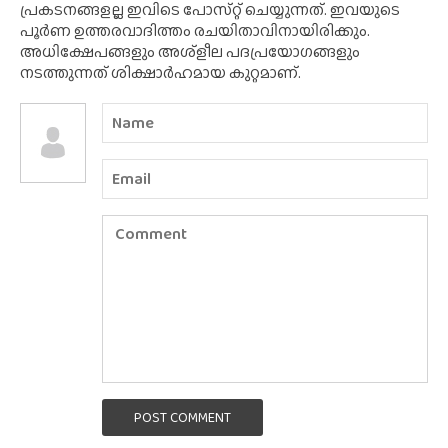
പ്രകടനങ്ങളല്ല ഇവിടെ പോസ്‌റ്റ് ചെയ്യുന്നത്. ഇവയുടെ
പൂർണ ഉത്തരവാദിത്തം രചയിതാവിനായിരിക്കും.
അധിക്ഷേപങ്ങളും അശ്‌ളീല പദപ്രയോഗങ്ങളും
നടത്തുന്നത് ശിക്ഷാർഹമായ കുറ്റമാണ്.
POST COMMENT