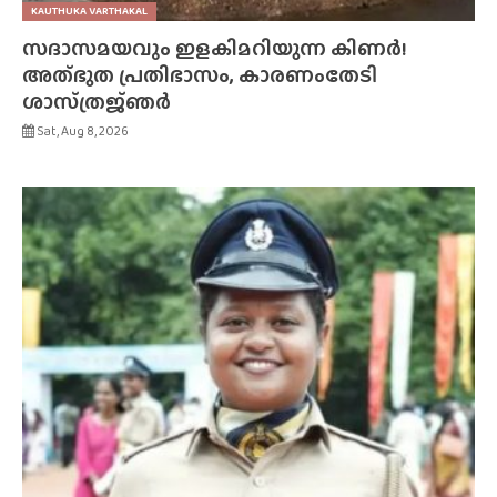
KAUTHUKA VARTHAKAL
സദാസമയവും ഇളകിമറിയുന്ന കിണർ!
അത്‌ഭുത പ്രതിഭാസം, കാരണംതേടി
ശാസ്‌ത്രജ്‌ഞർ
Sat, Aug 8, 2026