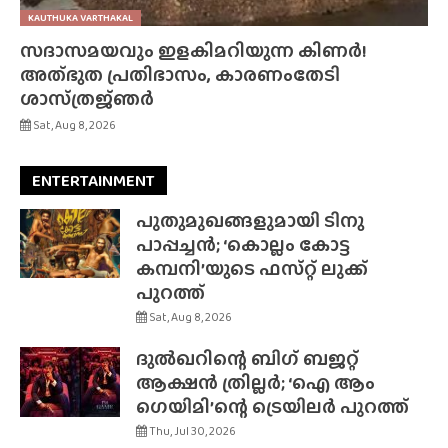
KAUTHUKA VARTHAKAL
സദാസമയവും ഇളകിമറിയുന്ന കിണർ!
അത്‌ഭുത പ്രതിഭാസം, കാരണംതേടി
ശാസ്‌ത്രജ്‌ഞർ
Sat, Aug 8, 2026
ENTERTAINMENT
പുതുമുഖങ്ങളുമായി ടിനു
പാപ്പച്ചൻ; ‘കൊല്ലം കോട്ട
കമ്പനി’യുടെ ഫസ്‌റ്റ് ലുക്ക്
പുറത്ത്
Sat, Aug 8, 2026
ദുൽഖറിന്റെ ബിഗ് ബജറ്റ്
ആക്ഷൻ ത്രില്ലർ; ‘ഐ ആം
ഗെയിമി’ന്റെ ട്രെയിലർ പുറത്ത്
Thu, Jul 30, 2026