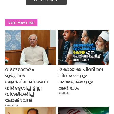
YOU MAY LIKE
വന്ദേമാതരം
‘കോയ’ക്ക് പിന്നിലെ
മുഴുവൻ
വിവരങ്ങളും
ആലപിക്കണമെന്ന്
കൗതുകങ്ങളും
നിർദ്ദേശിച്ചിട്ടില്ല;
അറിയാം
വിശദീകരിച്ച്
Spotlight
ലോക്‌ഭവൻ
Kerala Top