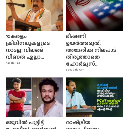
‘കേരളം
ഭീഷണി
ക്രിമിനലുകളുടെ
ഉയർത്തരുത്,
നാടല്ല; വിലങ്ങ്
അമേരിക്ക നിലപാട്
വീണത് എല്ലാ...
തിരുത്താതെ
ഹോർമുസ്...
Kerala Top
Loka Jalakam
ഒടുവിൽ പൂട്ടിട്ട്
രാഷ്‌ട്രീയ