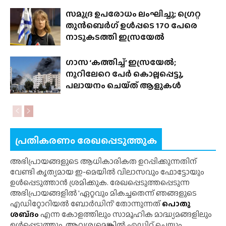
സമുദ്ര ഉപരോധം ലംഘിച്ചു; ഗ്രെറ്റ
തുൻബെർഗ് ഉൾപ്പടെ 170 പേരെ
നാടുകടത്തി ഇസ്രയേൽ
ഗാസ ‘കത്തിച്ച്’ ഇസ്രയേൽ;
നൂറിലേറെ പേർ കൊല്ലപ്പെട്ടു,
പലായനം ചെയ്‌ത് ആളുകൾ
പ്രതികരണം രേഖപ്പെടുത്തുക
അഭിപ്രായങ്ങളുടെ ആധികാരികത ഉറപ്പിക്കുന്നതിന്
വേണ്ടി കൃത്യമായ ഇ-മെയിൽ വിലാസവും ഫോട്ടോയും
ഉൾപ്പെടുത്താൻ ശ്രമിക്കുക. രേഖപ്പെടുത്തപ്പെടുന്ന
അഭിപ്രായങ്ങളിൽ 'ഏറ്റവും മികച്ചതെന്ന് ഞങ്ങളുടെ
എഡിറ്റോറിയൽ ബോർഡിന്' തോന്നുന്നത്
പൊതു
ശബ്‌ദം
എന്ന കോളത്തിലും സാമൂഹിക മാദ്ധ്യമങ്ങളിലും
ഉൾപ്പെടുത്തും. ആവശ്യമെങ്കിൽ എഡിറ്റ് ചെയ്യും.