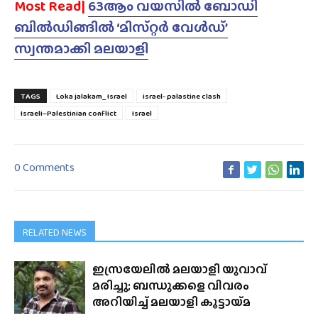
Most Read|
63ആം വയസിൽ ബോഡി
ബിൽഡിങ്ങിൽ ‘മിസ്‌റ്റർ വേൾഡ്’
സ്വന്തമാക്കി മലയാളി
TAGS
Loka jalakam_ Israel
israel- palastine clash
Israeli–Palestinian conflict
Israel
0 Comments
RELATED NEWS
ഇസ്രയേലിൽ മലയാളി യുവാവ്
മരിച്ചു; ബന്ധുക്കളെ വിവരം
അറിയിച്ച് മലയാളി കൂട്ടായ്‌മ