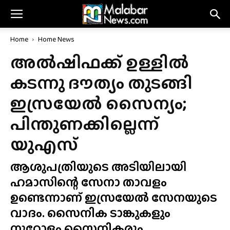
Home
Home News
അൽഷിഫക്ക് ഉള്ളിൽ
കടന്നു ദൗത്യം തുടങ്ങി
ഇസ്രയേൽ സൈന്യം;
പിന്തുണക്കില്ലെന്ന്
യുഎസ്
ആശുപത്രിയുടെ അടിയിലായി
ഹമാസിന്റെ സേനാ താവളം
ഉണ്ടെന്നാണ് ഇസ്രയേൽ സേനയുടെ
വാദം. സൈനിക ടാങ്കുകളും
നൂറോളം സൈനികരും