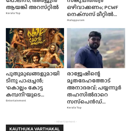
പോലീസ്; അർജുൻ
സങ്കുചിതത്വം
ആയങ്കി അറസ്‌റ്റിൽ
ഒഴിവാക്കണം; PCWF
നെക്‌സസ്‌ മീറ്റിൽ...
Kerala Top
Malappuram
പുതുമുഖങ്ങളുമായി
രാജേഷിന്റെ
ടിനു പാപ്പച്ചൻ;
മൃതദേഹത്തോട്
‘കൊല്ലം കോട്ട
അനാദരവ്; പയ്യന്നൂർ
കമ്പനി’യുടെ...
തഹസിൽദാറെ
സസ്‌പെൻഡ്...
Entertainment
Kerala Top
- Advertisement -
KAUTHUKA VARTHAKAL