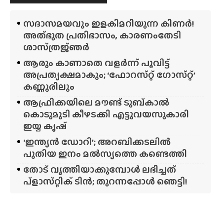
സദാസമയവും ഇളകിമറിയുന്ന കിണർ!
അത്‌ഭുത പ്രതിഭാസം, കാരണംതേടി
ശാസ്‌ത്രജ്‌ഞർ
ആരും കാണാതെ വളർന്ന് പൂവിട്ട്
അപ്രത്യക്ഷമാകും; ‘ഫോറസ്‌റ്റ്‌ ഗോസ്‌റ്റ്’
കണ്ണൂരിലും
ആഫ്രിക്കയിലെ മൗണ്ട് ടുബ്‌കാൽ
കൊടുമുടി കീഴടക്കി എട്ടുവയസുകാരി
ഇയ്യ കൃഷ്
‘ഇന്ത്യൻ ഡോറി’; അറബിക്കടലിൽ
പുതിയ ഇനം മൽസ്യത്തെ കണ്ടെത്തി
തോട് വൃത്തിയാക്കുമ്പോൾ ലഭിച്ചത്
പ്‌ളാസ്‌റ്റിക് ടിൻ; തുറന്നപ്പോൾ ഞെട്ടി!