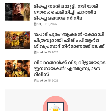
മികച്ച നടൻ മമ്മൂട്ടി, നടി യാമി
ഗൗതം; ഫെമിനിച്ചി ഫാത്തിമ
മികച്ച മലയാള സിനിമ
Sat, Jul 18, 2026
‘പൊടിപൂരം’ ആക്ഷൻ-കോമഡി
ചിത്രവുമായി ഫിലിം പിആർഒ
ശിവപ്രസാദ് നിർമാണത്തിലേക്ക്
Wed, Jul 15, 2026
വിവാദങ്ങൾക്ക് വിട; വിജയ്‌യുടെ
‘ജനനായകൻ’ എത്തുന്നു, 23ന്
റിലീസ്
Wed, Jul 15, 2026