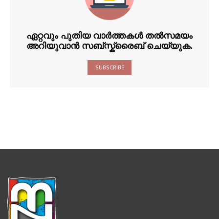
ഏറ്റവും പുതിയ വാർത്തകൾ തൽസമയം
അറിയുവാൻ സബ്സ്ക്രൈബ് ചെയ്യുക.
SUBSCRIBE