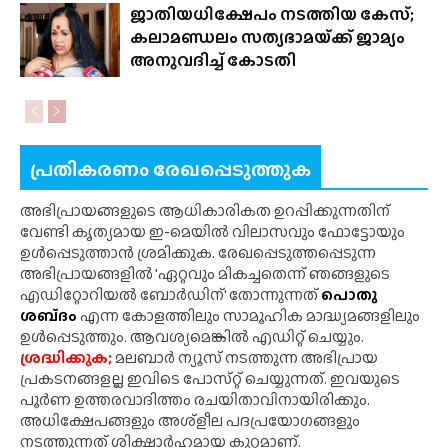
ജാതിയധിക്ഷേപം നടത്തിയ കേസ്;
കലാമണ്ഡലം സത്യഭാമയ്‌ക്ക് ജാമ്യം
അനുവദിച്ച് കോടതി
പ്രതികരണം രേഖപ്പെടുത്തുക
അഭിപ്രായങ്ങളുടെ ആധികാരികത ഉറപ്പിക്കുന്നതിന്
വേണ്ടി കൃത്യമായ ഇ-മെയിൽ വിലാസവും ഫോട്ടോയും
ഉൾപ്പെടുത്താൻ ശ്രമിക്കുക. രേഖപ്പെടുത്തപ്പെടുന്ന
അഭിപ്രായങ്ങളിൽ 'ഏറ്റവും മികച്ചതെന്ന് ഞങ്ങളുടെ
എഡിറ്റോറിയൽ ബോർഡിന്' തോന്നുന്നത്
പൊതു
ശബ്‌ദം
എന്ന കോളത്തിലും സാമൂഹിക മാദ്ധ്യമങ്ങളിലും
ഉൾപ്പെടുത്തും. ആവശ്യമെങ്കിൽ എഡിറ്റ് ചെയ്യും.
ശ്രദ്ധിക്കുക;
മലബാർ ന്യൂസ് നടത്തുന്ന അഭിപ്രായ
പ്രകടനങ്ങളല്ല ഇവിടെ പോസ്‌റ്റ് ചെയ്യുന്നത്. ഇവയുടെ
പൂർണ ഉത്തരവാദിത്തം രചയിതാവിനായിരിക്കും.
അധിക്ഷേപങ്ങളും അശ്‌ളീല പദപ്രയോഗങ്ങളും
നടത്തുന്നത് ശിക്ഷാർഹമായ കുറ്റമാണ്.