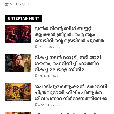
Wed, Jul 29, 2026
ENTERTAINMENT
ദുൽഖറിന്റെ ബിഗ് ബജറ്റ്
ആക്ഷൻ ത്രില്ലർ; ‘ഐ ആം
ഗെയിമി’ന്റെ ട്രെയിലർ പുറത്ത്
Thu, Jul 30, 2026
മികച്ച നടൻ മമ്മൂട്ടി, നടി യാമി
ഗൗതം; ഫെമിനിച്ചി ഫാത്തിമ
മികച്ച മലയാള സിനിമ
Sat, Jul 18, 2026
‘പൊടിപൂരം’ ആക്ഷൻ-കോമഡി
ചിത്രവുമായി ഫിലിം പിആർഒ
ശിവപ്രസാദ് നിർമാണത്തിലേക്ക്
Wed, Jul 15, 2026