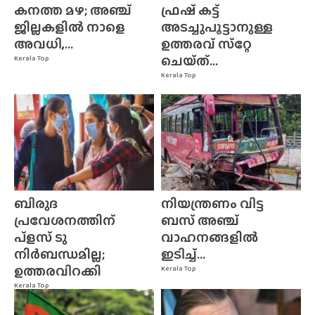
കനത്ത മഴ; അഞ്ച്
ഫ്രഷ് കട്ട്
ജില്ലകളിൽ നാളെ
അടച്ചുപൂട്ടാനുള്ള
അവധി,...
ഉത്തരവ് സ്‌റ്റേ
ചെയ്‌ത്‌...
Kerala Top
Kerala Top
ബിരുദ
നിയന്ത്രണം വിട്ട
പ്രവേശനത്തിന്
ബസ് അഞ്ച്
പ്ളസ് ടു
വാഹനങ്ങളിൽ
നിർബന്ധമില്ല;
ഇടിച്ച്...
ഉത്തരവിറക്കി
Kerala Top
Kerala Top