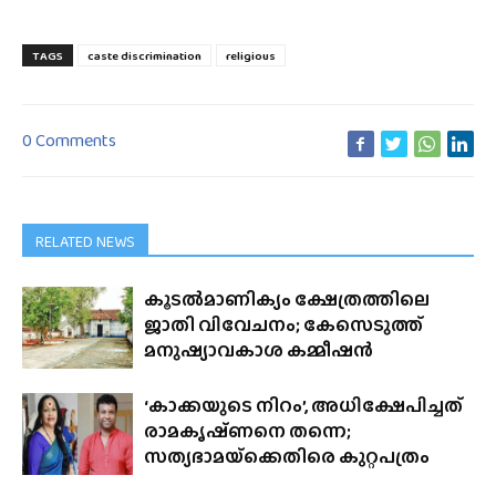
TAGS
caste discrimination
religious
0 Comments
RELATED NEWS
കൂടൽമാണിക്യം ക്ഷേത്രത്തിലെ
ജാതി വിവേചനം; കേസെടുത്ത്
മനുഷ്യാവകാശ കമ്മീഷൻ
‘കാക്കയുടെ നിറം’, അധിക്ഷേപിച്ചത്
രാമകൃഷ്‌ണനെ തന്നെ;
സത്യഭാമയ്‌ക്കെതിരെ കുറ്റപത്രം