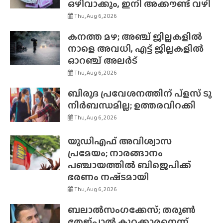
ഒഴിവാക്കും, ഇനി അക്കൗണ്ട് വഴി
Thu, Aug 6, 2026
കനത്ത മഴ; അഞ്ച് ജില്ലകളിൽ
നാളെ അവധി, എട്ട് ജില്ലകളിൽ
ഓറഞ്ച് അലർട്
Thu, Aug 6, 2026
ബിരുദ പ്രവേശനത്തിന് പ്ളസ് ടു
നിർബന്ധമില്ല; ഉത്തരവിറക്കി
Thu, Aug 6, 2026
യുഡിഎഫ് അവിശ്വാസ
പ്രമേയം; നാരങ്ങാനം
പഞ്ചായത്തിൽ ബിജെപിക്ക്
ഭരണം നഷ്‌ടമായി
Thu, Aug 6, 2026
ബലാൽസംഗക്കേസ്; തരുൺ
തേജ്‌പാൽ കുറ്റക്കാരനെന്ന്