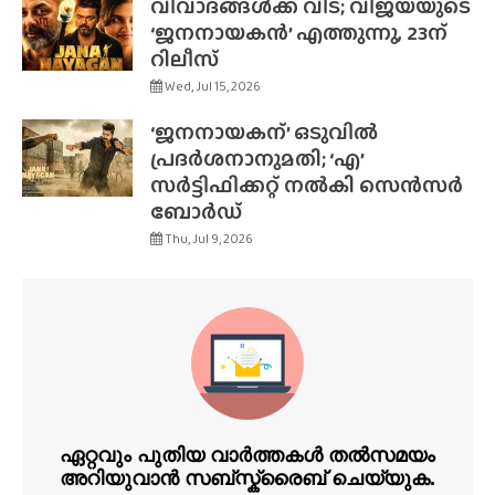
വിവാദങ്ങൾക്ക് വിട; വിജയ്‌യുടെ
‘ജനനായകൻ’ എത്തുന്നു, 23ന്
റിലീസ്
Wed, Jul 15, 2026
‘ജനനായകന്’ ഒടുവിൽ
പ്രദർശനാനുമതി; ‘എ’
സർട്ടിഫിക്കറ്റ് നൽകി സെൻസർ
ബോർഡ്
Thu, Jul 9, 2026
ഏറ്റവും പുതിയ വാർത്തകൾ തൽസമയം
അറിയുവാൻ സബ്സ്ക്രൈബ് ചെയ്യുക.