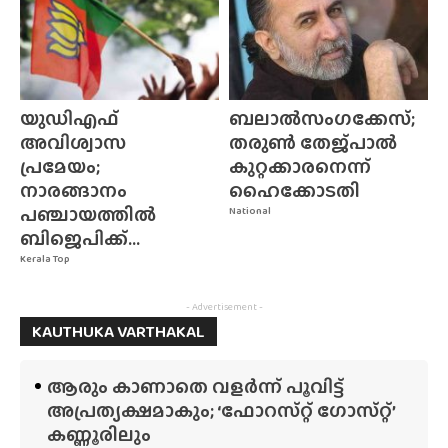
യുഡിഎഫ്
ബലാൽസംഗക്കേസ്;
അവിശ്വാസ
തരുൺ തേജ്‌പാൽ
പ്രമേയം;
കുറ്റക്കാരനെന്ന്
നാരങ്ങാനം
ഹൈക്കോടതി
പഞ്ചായത്തിൽ
National
ബിജെപിക്ക്...
Kerala Top
- Advertisement -
KAUTHUKA VARTHAKAL
ആരും കാണാതെ വളർന്ന് പൂവിട്ട്
അപ്രത്യക്ഷമാകും; ‘ഫോറസ്‌റ്റ്‌ ഗോസ്‌റ്റ്’
കണ്ണൂരിലും