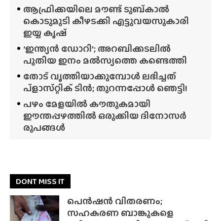
ആഫ്രിക്കയിലെ മൗണ്ട് ടുബ്‌കാൽ
കൊടുമുടി കീഴടക്കി എട്ടുവയസുകാരി
ഇയ്യ കൃഷ്
‘ഇന്ത്യൻ ഡോറി’; അറബിക്കടലിൽ
പുതിയ ഇനം മൽസ്യത്തെ കണ്ടെത്തി
തോട് വൃത്തിയാക്കുമ്പോൾ ലഭിച്ചത്
പ്‌ളാസ്‌റ്റിക് ടിൻ; തുറന്നപ്പോൾ ഞെട്ടി!
പഴം മേളയിൽ കൗതുകമായി
ഈന്തപ്പഴത്തിൽ ഒരുക്കിയ ദിനോസർ
രൂപങ്ങൾ
DONT MISS IT
പെൻഷൻ വിതരണം;
സഹകരണ ബാങ്കുകളെ