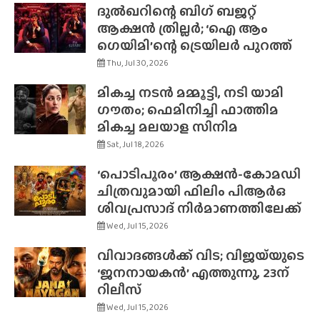
ദുൽഖറിന്റെ ബിഗ് ബജറ്റ്
ആക്ഷൻ ത്രില്ലർ; ‘ഐ ആം
ഗെയിമി’ന്റെ ട്രെയിലർ പുറത്ത്
Thu, Jul 30, 2026
മികച്ച നടൻ മമ്മൂട്ടി, നടി യാമി
ഗൗതം; ഫെമിനിച്ചി ഫാത്തിമ
മികച്ച മലയാള സിനിമ
Sat, Jul 18, 2026
‘പൊടിപൂരം’ ആക്ഷൻ-കോമഡി
ചിത്രവുമായി ഫിലിം പിആർഒ
ശിവപ്രസാദ് നിർമാണത്തിലേക്ക്
Wed, Jul 15, 2026
വിവാദങ്ങൾക്ക് വിട; വിജയ്‌യുടെ
‘ജനനായകൻ’ എത്തുന്നു, 23ന്
റിലീസ്
Wed, Jul 15, 2026