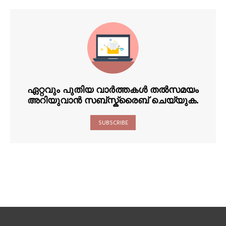
ഏറ്റവും പുതിയ വാർത്തകൾ തൽസമയം
അറിയുവാൻ സബ്സ്ക്രൈബ് ചെയ്യുക.
SUBSCRIBE