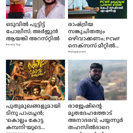
ഒടുവിൽ പൂട്ടിട്ട്
രാഷ്‌ട്രീയ
പോലീസ്; അർജുൻ
സങ്കുചിതത്വം
ആയങ്കി അറസ്‌റ്റിൽ
ഒഴിവാക്കണം; PCWF
നെക്‌സസ്‌ മീറ്റിൽ...
Kerala Top
Malappuram
പുതുമുഖങ്ങളുമായി
രാജേഷിന്റെ
ടിനു പാപ്പച്ചൻ;
മൃതദേഹത്തോട്
‘കൊല്ലം കോട്ട
അനാദരവ്; പയ്യന്നൂർ
കമ്പനി’യുടെ...
തഹസിൽദാറെ