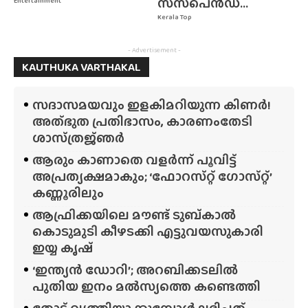
സസ്‌പെൻഡ്...
Entertainment
Kerala Top
- Advertisement -
KAUTHUKA VARTHAKAL
സദാസമയവും ഇളകിമറിയുന്ന കിണർ!
അത്‌ഭുത പ്രതിഭാസം, കാരണംതേടി
ശാസ്‌ത്രജ്‌ഞർ
ആരും കാണാതെ വളർന്ന് പൂവിട്ട്
അപ്രത്യക്ഷമാകും; ‘ഫോറസ്‌റ്റ്‌ ഗോസ്‌റ്റ്’
കണ്ണൂരിലും
ആഫ്രിക്കയിലെ മൗണ്ട് ടുബ്‌കാൽ
കൊടുമുടി കീഴടക്കി എട്ടുവയസുകാരി
ഇയ്യ കൃഷ്
‘ഇന്ത്യൻ ഡോറി’; അറബിക്കടലിൽ
പുതിയ ഇനം മൽസ്യത്തെ കണ്ടെത്തി