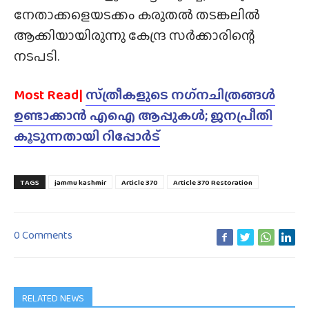
നേതാക്കളെയടക്കം കരുതൽ തടങ്കലിൽ
ആക്കിയായിരുന്നു കേന്ദ്ര സർക്കാരിന്റെ
നടപടി.
Most Read|
സ്‌ത്രീകളുടെ നഗ്‌നചിത്രങ്ങൾ
ഉണ്ടാക്കാൻ എഐ ആപ്പുകൾ; ജനപ്രീതി
കൂടുന്നതായി റിപ്പോർട്
TAGS
jammu kashmir
Article 370
Article 370 Restoration
0 Comments
RELATED NEWS