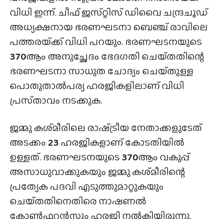
വിധി ഇന്ന്. ചീഫ് ജസ്‌റ്റിസ്‌ ഡിവൈ ചന്ദ്രചൂഡ്
അധ്യക്ഷനായ ഭരണഘടനാ ബെഞ്ച് രാവിലെ
പത്തരയ്‌ക്ക് വിധി പറയും. ഭരണഘടനയുടെ
370
ആം അനുച്ഛേദം ഭേദഗതി ചെയ്‌തതിന്റെ
ഭരണഘടനാ സാധുത ചോദ്യം ചെയ്‌തുള്ള
പൊതുതാൽപര്യ ഹരജികളിലാണ് വിധി
പ്രസ്‌താവം നടക്കുക.
ജമ്മു കശ്‌മീരിലെ രാഷ്‌ട്രീയ നേതാക്കളുടേത്
അടക്കം
23
ഹരജികളാണ് കോടതിയിൽ
ഉള്ളത്. ഭരണഘടനയുടെ
370
ആം വകുപ്പ്
അസാധുവാക്കുകയും ജമ്മു കശ്‌മീരിന്റെ
പ്രത്യേക പദവി എടുത്തുമാറ്റുകയും
ചെയ്‌തതിനെതിരെ നാഷണൽ
കോൺഫറൻസും ഹരജി നൽകിയിരുന്നു.