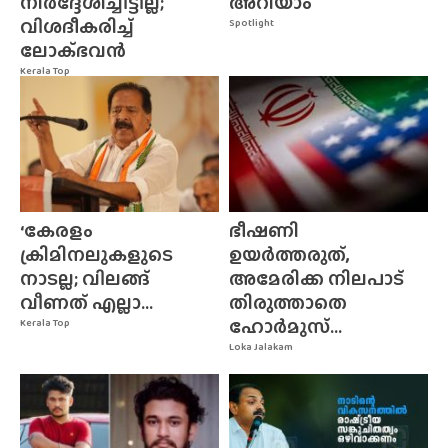
നിർദ്ദേശിച്ചിട്ടില്ല;
അറിയാം
വിശദീകരിച്ച്
Spotlight
ലോക്‌ഭവൻ
Kerala Top
‘കേരളം
ഭീഷണി
ക്രിമിനലുകളുടെ
ഉയർത്തരുത്,
നാടല്ല; വിലങ്ങ്
അമേരിക്ക നിലപാട്
വീണത് എല്ലാ...
തിരുത്താതെ
ഹോർമുസ്...
Kerala Top
Loka Jalakam