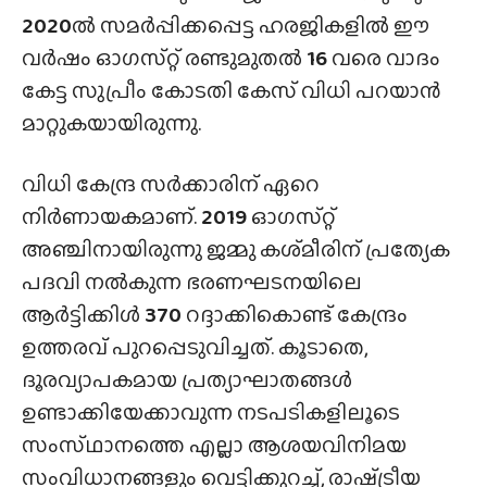
2020
ൽ സമർപ്പിക്കപ്പെട്ട ഹരജികളിൽ ഈ
വർഷം ഓഗസ്‌റ്റ് രണ്ടുമുതൽ
16
വരെ വാദം
കേട്ട സുപ്രീം കോടതി കേസ് വിധി പറയാൻ
മാറ്റുകയായിരുന്നു.
വിധി കേന്ദ്ര സർക്കാരിന് ഏറെ
നിർണായകമാണ്.
2019
ഓഗസ്‌റ്റ്
അഞ്ചിനായിരുന്നു ജമ്മു കശ്‌മീരിന് പ്രത്യേക
പദവി നൽകുന്ന ഭരണഘടനയിലെ
ആർട്ടിക്കിൾ
370
റദ്ദാക്കികൊണ്ട് കേന്ദ്രം
ഉത്തരവ് പുറപ്പെടുവിച്ചത്. കൂടാതെ,
ദൂരവ്യാപകമായ പ്രത്യാഘാതങ്ങൾ
ഉണ്ടാക്കിയേക്കാവുന്ന നടപടികളിലൂടെ
സംസ്‌ഥാനത്തെ എല്ലാ ആശയവിനിമയ
സംവിധാനങ്ങളും വെട്ടിക്കുറച്ച്, രാഷ്‌ട്രീയ