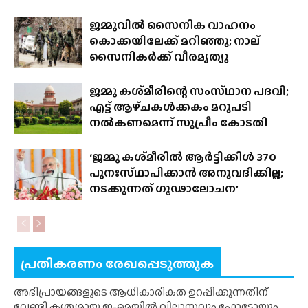
ജമ്മുവിൽ സൈനിക വാഹനം
കൊക്കയിലേക്ക് മറിഞ്ഞു; നാല്
സൈനികർക്ക് വീരമൃത്യു
ജമ്മു കശ്‌മീരിന്റെ സംസ്‌ഥാന പദവി;
എട്ട് ആഴ്‌ചകൾക്കകം മറുപടി
നൽകണമെന്ന് സുപ്രീം കോടതി
‘ജമ്മു കശ്‌മീരിൽ ആർട്ടിക്കിൾ 370
പുനഃസ്‌ഥാപിക്കാൻ അനുവദിക്കില്ല;
നടക്കുന്നത് ഗൂഢാലോചന’
പ്രതികരണം രേഖപ്പെടുത്തുക
അഭിപ്രായങ്ങളുടെ ആധികാരികത ഉറപ്പിക്കുന്നതിന്
വേണ്ടി കൃത്യമായ ഇ-മെയിൽ വിലാസവും ഫോട്ടോയും