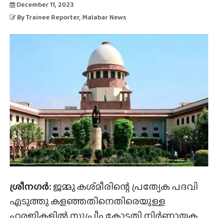
December 11, 2023
By
Trainee Reporter
, Malabar News
ശ്രീനഗർ:
ജമ്മു കശ്‌മീരിന്റെ പ്രത്യേക പദവി
എടുത്തു കളഞ്ഞതിനെതിരെയുള്ള
ഹരജികളിൽ സുപ്രീം കോടതി നിർണായക