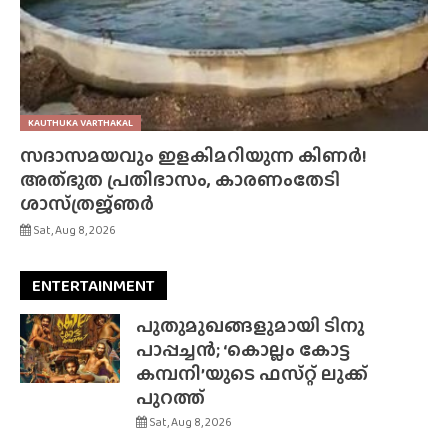
KAUTHUKA VARTHAKAL
സദാസമയവും ഇളകിമറിയുന്ന കിണർ!
അത്‌ഭുത പ്രതിഭാസം, കാരണംതേടി
ശാസ്‌ത്രജ്‌ഞർ
Sat, Aug 8, 2026
ENTERTAINMENT
പുതുമുഖങ്ങളുമായി ടിനു
പാപ്പച്ചൻ; ‘കൊല്ലം കോട്ട
കമ്പനി’യുടെ ഫസ്‌റ്റ് ലുക്ക്
പുറത്ത്
Sat, Aug 8, 2026